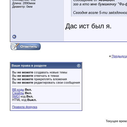
Длина:
2890мкм
эээ а кто мне бумажечку "Фа-ф
Диаметр:
0мм
Сегодня возле 5-ти звёздочно
Дас ист был я.
«
Предыдущ
Ваши права в разделе
Вы
не можете
создавать новые темы
Вы
не можете
отвечать в темах
Вы
не можете
прикреплять вложения
Вы
не можете
редактировать свои сообщения
BB коды
Вкл.
Смайлы
Вкл.
[IMG]
код
Вкл.
HTML код
Выкл.
Правила форума
Текущее врем