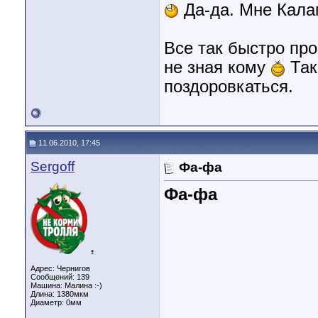
Да-да. Мне Кала
Все так быстро про
не зная кому
Так
поздоровкаться.
11.06.2010, 17:45
Sergoff
Фа-фа
Фа-фа
♀
Адрес: Чернигов
Сообщений: 139
Машина: Малина :-)
Длина:
1380мкм
Диаметр:
0мм