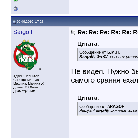
10.06.2010, 17:26
Sergoff
Re: Re: Re: Re: Re: 
Цитата:
Сообщение от
Б.М.П.
Sergoff
у Фа-ФА сегодня утром 
♀
Не видел. Нужно б
Адрес: Чернигов
самого срання ехал
Сообщений: 139
Машина: Малина :-)
Длина:
1380мкм
Диаметр:
0мм
Цитата:
Сообщение от
ARAGOR
фа-фа
Sergoff
у который ехал 