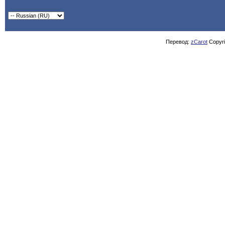
Перевод:
zCarot
Copyrig