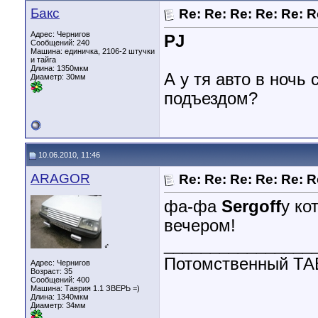
Бакс
Re: Re: Re: Re: Re: R
Адрес: Чернигов
PJ
Сообщений: 240
Машина: единичка, 2106-2 штучки
и тайга
Длина:
1350мкм
А у тя авто в ночь
Диаметр:
30мм
подъездом?
10.06.2010, 11:46
ARAGOR
Re: Re: Re: Re: Re: R
фа-фа
Sergoff
у ко
вечером!
________________
♂
Потомственный 
Адрес: Чернигов
Возраст: 35
Сообщений: 400
Машина: Таврия 1.1 ЗВЕРЬ =)
Длина:
1340мкм
Диаметр:
34мм