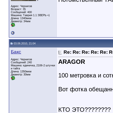
♂
Адрес: Чернигов
Возраст: 35
Сообщений: 400
Машина: Таврия 1.1 ЗВЕРЬ =)
Длина:
1340мкм
Диаметр:
34мм
03.06.2010, 21:04
Бакс
Re: Re: Re: Re: Re: 
Адрес: Чернигов
ARAGOR
Сообщений: 240
Машина: единичка, 2106-2 штучки
и тайга
Длина:
1350мкм
100 метровка и сот
Диаметр:
30мм
Вот фотка обещанн
КТО ЭТО????????