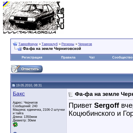
ТавроФорум
>
Тавроклуб
>
Регионы
>
Чернигов
Фа-фа на земле Черниговской
Регистрация
Правила
Чат
Сообщество
19.05.2010, 08:31
Бакс
Фа-фа на земле Чер
Адрес: Чернигов
Привет
Sergoff
вче
Сообщений: 240
Машина: единичка, 2106-2 штучки
Коцюбинского и Го
и тайга
Длина:
1350мкм
Диаметр:
30мм