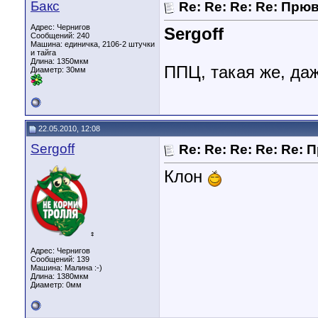
Бакс
Re: Re: Re: Re: Прю
Адрес: Чернигов
Sergoff
Сообщений: 240
Машина: единичка, 2106-2 штучки
и тайга
Длина:
1350мкм
ППЦ, такая же, да
Диаметр:
30мм
22.05.2010, 12:08
Sergoff
Re: Re: Re: Re: Re: 
Клон
♀
Адрес: Чернигов
Сообщений: 139
Машина: Малина :-)
Длина:
1380мкм
Диаметр:
0мм