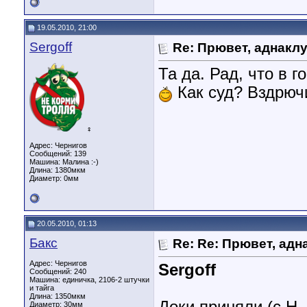
19.05.2010, 21:00
Sergoff
Re: Прювет, аднакл
Та да. Рад, что в
Как суд? Вздрюч
♀
Адрес: Чернигов
Сообщений: 139
Машина: Малина :-)
Длина:
1380мкм
Диаметр:
0мм
20.05.2010, 01:13
Бакс
Re: Re: Прювет, адн
Адрес: Чернигов
Sergoff
Сообщений: 240
Машина: единичка, 2106-2 штучки
и тайга
Длина:
1350мкм
Диаметр:
30мм