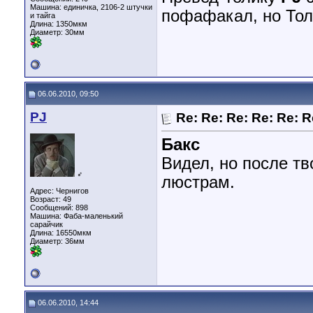
Машина: единичка, 2106-2 штучки
пофафакал, но Тол
и тайга
Длина:
1350мкм
Диаметр:
30мм
06.06.2010, 09:50
PJ
Re: Re: Re: Re: Re: R
Бакс
Видел, но после т
♂
люстрам.
Адрес: Чернигов
Возраст: 49
Сообщений: 898
Машина: Фаба-маленький
сарайчик
Длина:
16550мкм
Диаметр:
36мм
06.06.2010, 14:44