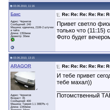
03.06.2010, 11:16
Бакс
Re: Re: Re: Re: Re: 
Адрес: Чернигов
Привет светло фио
Сообщений: 240
Машина: единичка, 2106-2 штучки
только что (11:15
и тайга
Длина:
1350мкм
Фото будет вечер
Диаметр:
30мм
03.06.2010, 13:15
ARAGOR
Re: Re: Re: Re: Re: 
И тебе привет сего
тебе махал))
________________
♂
Потомственный 
Адрес: Чернигов
Возраст: 35
Сообщений: 400
Машина: Таврия 1.1 ЗВЕРЬ =)
Длина:
1340мкм
Диаметр:
34мм