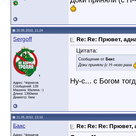
Доки приняли (с Н-
20.05.2010, 11:24
Sergoff
Re: Re: Прювет, адн
Цитата:
Сообщение от
Бакс
Доки приняли (с Н--ного раза
♀
Ну-с... с Богом тогд
Адрес: Чернигов
Сообщений: 139
Машина: Малина :-)
Длина:
1380мкм
Диаметр:
0мм
21.05.2010, 13:10
Бакс
Re: Re: Re: Прювет,
Адрес: Чернигов