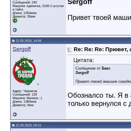
Sergoff
Сообщений: 240
Машина: единичка, 2106-2 штучки
и тайга
Длина:
1350мкм
Привет твоей маши
Диаметр:
30мм
21.05.2010, 14:04
Sergoff
Re: Re: Re: Прювет,
Цитата:
Сообщение от
Бакс
Sergoff
Привет твоей машине сегодня
♀
Адрес: Чернигов
Обозналсо ты. Я в 
Сообщений: 139
Машина: Малина :-)
только вернулся с 
Длина:
1380мкм
Диаметр:
0мм
22.05.2010, 04:21