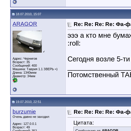
18.07.2010, 15:07
ARAGOR
Re: Re: Re: Re: Фа-ф
эээ а кто мне бума
:roll:
♂
Сегодня возле 5-ти
Адрес: Чернигов
Возраст: 35
________________
Сообщений: 400
Машина: Таврия 1.1 ЗВЕРЬ =)
Длина:
1340мкм
Потомственный 
Диаметр:
34мм
19.07.2010, 22:51
burzumie
Re: Re: Re: Re: Фа-ф
Очень давно не заходил
Цитата:
Адрес: 127.0.0.1
Возраст: 49
Сообщение от
ARAGOR
Сообщений: 352