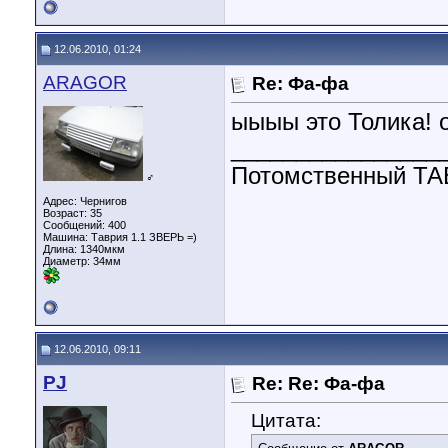
12.06.2010, 01:24
ARAGOR
Re: Фа-фа
ыыыы это Толика! он
________________
Потомственный 
♂
Адрес: Чернигов
Возраст: 35
Сообщений: 400
Машина: Таврия 1.1 ЗВЕРЬ =)
Длина:
1340мкм
Диаметр:
34мм
12.06.2010, 09:11
PJ
Re: Re: Фа-фа
Цитата: