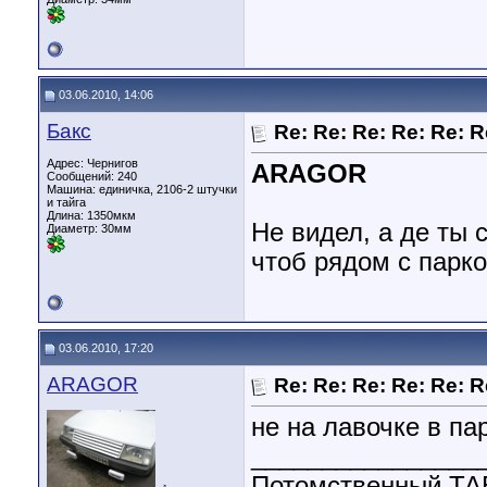
03.06.2010, 14:06
Бакс
Re: Re: Re: Re: Re: 
Адрес: Чернигов
ARAGOR
Сообщений: 240
Машина: единичка, 2106-2 штучки
и тайга
Длина:
1350мкм
Не видел, а де ты 
Диаметр:
30мм
чтоб рядом с парк
03.06.2010, 17:20
ARAGOR
Re: Re: Re: Re: Re: 
не на лавочке в па
________________
Потомственный 