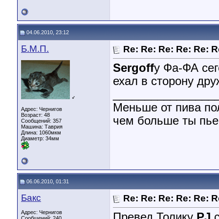
04.06.2010, 23:12
Б.М.П.
Re: Re: Re: Re: Re: 
Sergoff
у Фа-ФА сег
ехал в сторону дру
________________
♂
Меньше от пива по
Адрес: Чернигов
Возраст: 48
чем больше ты пье
Сообщений: 357
Машина: Таврия
Длина:
1060мкм
Диаметр:
34мм
06.06.2010, 01:31
Бакс
Re: Re: Re: Re: Re: R
Адрес: Чернигов
Превед Толику
PJ
с
Сообщений: 240