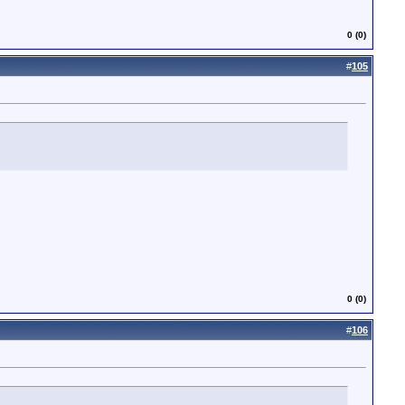
0 (0)
#
105
0 (0)
#
106