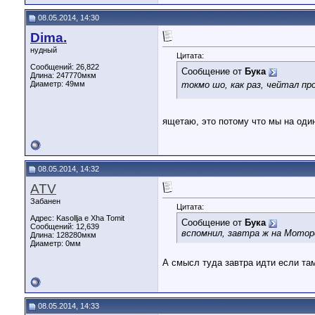
08.05.2014, 14:30
Dima.
нудный
Цитата:
Сообщений: 26,822
Сообщение от
Бука
Длина:
247770мкм
Диаметр:
49мм
токмо шо, как раз, чейтал пр
ящетаю, это потому что мы на оди
08.05.2014, 14:32
ATV
Забанен
Цитата:
Адрес: Kasollja e Xha Tomit
Сообщение от
Бука
Сообщений: 12,639
вспомнил, завтра ж на Мотор
Длина:
128280мкм
Диаметр:
0мм
А смысл туда завтра идти если та
08.05.2014, 14:33