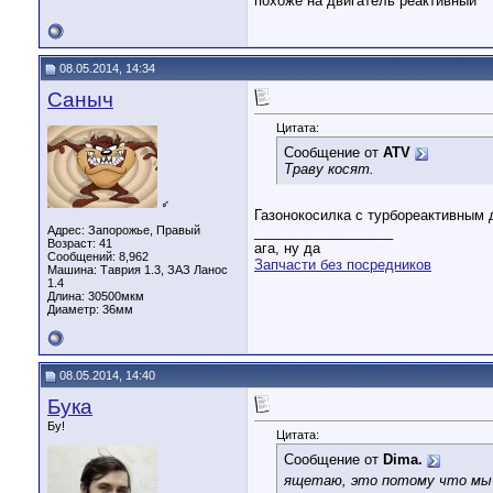
похоже на двигатель реактивный
08.05.2014, 14:34
Саныч
Цитата:
Сообщение от
ATV
Траву косят.
♂
Газонокосилка с турбореактивным 
Адрес: Запорожье, Правый
__________________
Возраст: 41
ага, ну да
Сообщений: 8,962
Запчасти без посредников
Машина: Таврия 1.3, ЗАЗ Ланос
1.4
Длина:
30500мкм
Диаметр:
36мм
08.05.2014, 14:40
Бука
Бу!
Цитата:
Сообщение от
Dima.
ящетаю, это потому что мы н