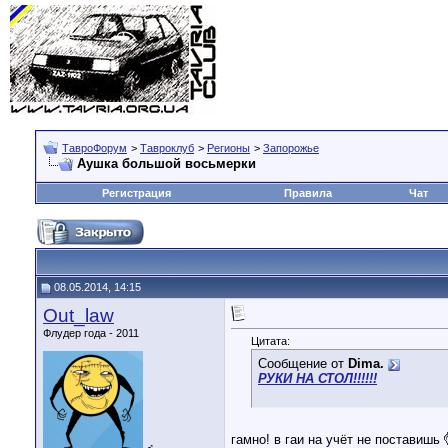
ТавроФорум
>
Тавроклуб
>
Регионы
>
Запорожье
Аушка большой восьмерки
Регистрация
Правила
Чат
08.05.2014, 14:15
Out_law
Флудер года - 2011
Цитата:
Сообщение от
Dima.
РУКИ НА СТОЛ!!!!!!
гамно! в гаи на учёт не поставишь
♂