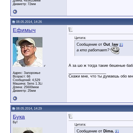
Длина:
493610мкм
Диаметр:
72мм
08.05.2014, 14:26
Ефимыч
Цитата:
Сообщение от
Out_law
а кто работает?
А за шо ж тогда такие бешеные ба
♂
__________________
Адрес: Запорожье
Скажи мне, что ты думаешь обо мне
Возраст: 66
Сообщений: 4,529
Машина: Sens 1.3Li
Длина:
25600мкм
Диаметр:
25мм
08.05.2014, 14:29
Бука
Бу!
Цитата:
Сообщение от
Dima.