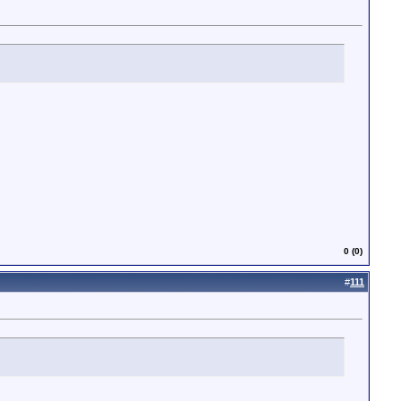
0 (0)
#
111