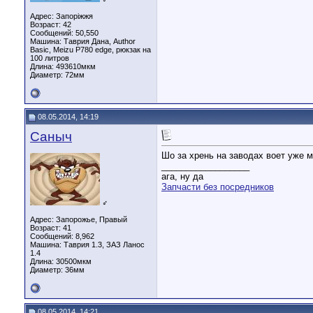
Адрес: Запоріжжя
Возраст: 42
Сообщений: 50,550
Машина: Таврия Дана, Author
Basic, Meizu P780 edge, рюкзак на
100 литров
Длина:
493610мкм
Диаметр:
72мм
08.05.2014, 14:19
Саныч
Шо за хрень на заводах воет уже м
__________________
ага, ну да
Запчасти без посредников
♂
Адрес: Запорожье, Правый
Возраст: 41
Сообщений: 8,962
Машина: Таврия 1.3, ЗАЗ Ланос
1.4
Длина:
30500мкм
Диаметр:
36мм
08.05.2014, 14:21