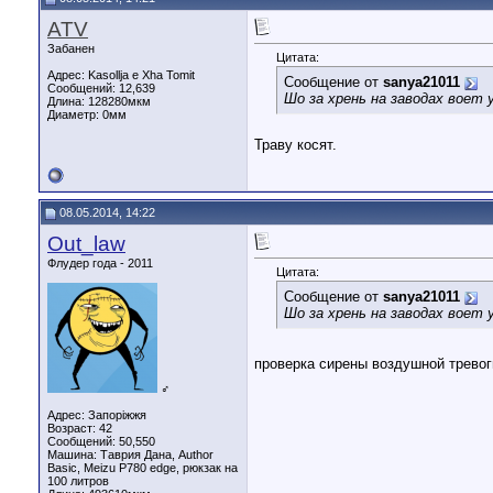
ATV
Забанен
Цитата:
Адрес: Kasollja e Xha Tomit
Сообщение от
sanya21011
Сообщений: 12,639
Шо за хрень на заводах воет 
Длина:
128280мкм
Диаметр:
0мм
Траву косят.
08.05.2014, 14:22
Out_law
Флудер года - 2011
Цитата:
Сообщение от
sanya21011
Шо за хрень на заводах воет 
проверка сирены воздушной тревог
♂
Адрес: Запоріжжя
Возраст: 42
Сообщений: 50,550
Машина: Таврия Дана, Author
Basic, Meizu P780 edge, рюкзак на
100 литров