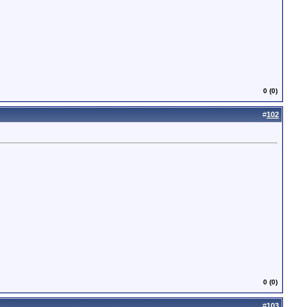
0 (0)
#
102
0 (0)
#
103