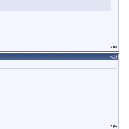
0 (0)
#
107
0 (0)