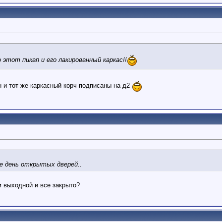
о этот пикап и его лакированный каркас!!
н и тот же каркасный корч подписаны на д2
е день открытых дверей..
м выходной и все закрыто?