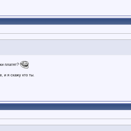
бки платят?
, и я скажу кто ты.