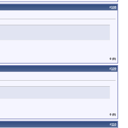
#
108
0 (0)
#
109
0 (0)
#
110