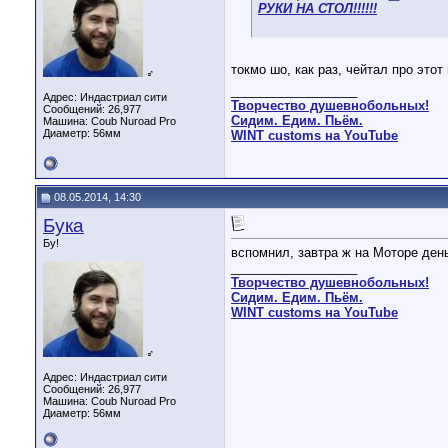
РУКИ НА СТОЛ!!!!!!
токмо шо, как раз, чейтал про этот
♂
__________________
Адрес: Индастриал сити
Творчество душевнобольных!
Сообщений: 26,977
Сидим. Едим. Пьём.
Машина: Coub Nuroad Pro
Диаметр:
56мм
WINT customs на YouTube
08.05.2014, 14:30
Бука
Бу!
вспомнил, завтра ж на Моторе ден
__________________
Творчество душевнобольных!
Сидим. Едим. Пьём.
WINT customs на YouTube
♂
Адрес: Индастриал сити
Сообщений: 26,977
Машина: Coub Nuroad Pro
Диаметр:
56мм