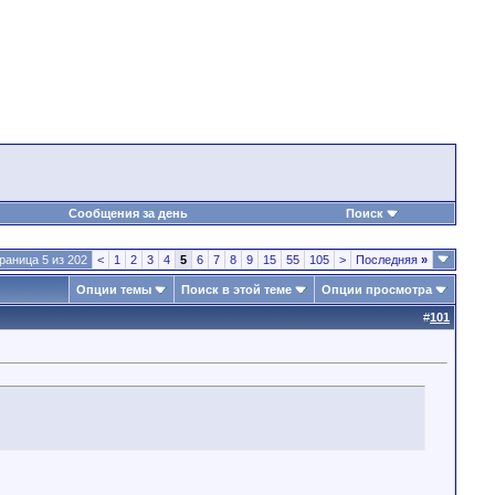
Сообщения за день
Поиск
раница 5 из 202
<
1
2
3
4
5
6
7
8
9
15
55
105
>
Последняя
»
Опции темы
Поиск в этой теме
Опции просмотра
#
101