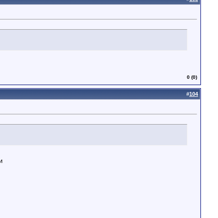
0 (0)
#
104
и