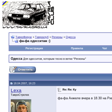
ТавроФорум
>
Тавроклуб
>
Регионы
>
Одесса
фа-фа одесситам :)
Регистрация
Правила
Чат
Одесса
Для одесситов, которым тесно в ветке "Регионы"
18.04.2007, 16:23
Lexa
Re: Re: Ку
ТавроСтрелок
фа-фа Анжеле вчера в 18.30 на Р