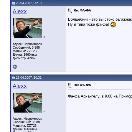
23.04.2007, 00:10
Alexx
Re: ФА-ФА
Волшебник - это вы стоко багажник
Ну и типа тоже фа-фа!
♂
Адрес: Черноморск
Сообщений: 3,988
Машина: ZZT23
Длина:
1660мкм
Диаметр:
42мм
23.04.2007, 10:31
Alexx
Re: ФА-ФА
Фа-фа Архангелу, в 9.00 на Примо
♂
Адрес: Черноморск
Сообщений: 3,988
Машина: ZZT23
Длина:
1660мкм