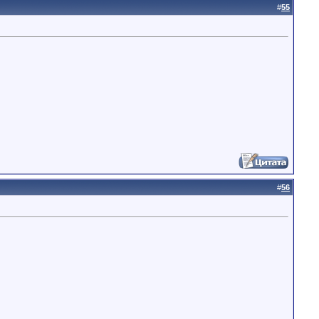
#
55
#
56