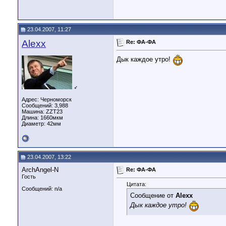
23.04.2007, 11:27
Alexx
Re: ФА-ФА
Дык каждое утро!
♂
Адрес: Черноморск
Сообщений: 3,988
Машина: ZZT23
Длина:
1660мкм
Диаметр:
42мм
23.04.2007, 13:22
ArchAngel-N
Re: ФА-ФА
Гость
Цитата:
Сообщений: n/a
Сообщение от
Alexx
Дык каждое утро!