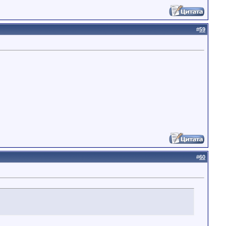
#
59
#
60