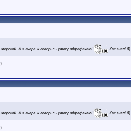
риморской. А я вчера ж говорил - увижу обфафакаю!
Как знал! 8)
м?
риморской. А я вчера ж говорил - увижу обфафакаю!
Как знал! 8)
м?