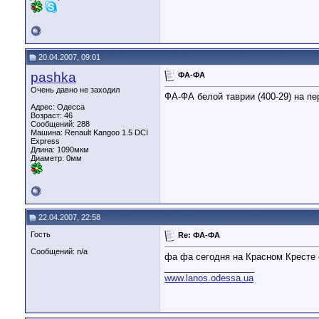
20.04.2007, 09:01
pashka
ФА-ФА
Очень давно не заходил
ФА-ФА белой таврии (400-29) на пе
Адрес: Одесса
Возраст: 46
Сообщений: 288
Машина: Renault Kangoo 1.5 DCI
Express
Длина:
1090мкм
Диаметр:
0мм
22.04.2007, 22:58
Гость
Re: ФА-ФА
Сообщений: n/a
фа фа сегодня на Красном Кресте 
__________________
www.lanos.odessa.ua