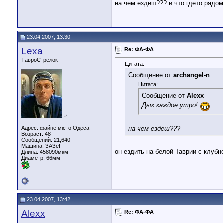
на чем ездеш??? и что гдето рядо
23.04.2007, 13:30
Lexa
Re: ФА-ФА
ТавроСтрелок
Цитата:
Сообщение от
archangel-n
Цитата:
Сообщение от
Alexx
Дык каждое утро!
♂
Адрес: файне місто Одеса
на чем ездеш???
Возраст: 48
Сообщений: 21,640
Машина: ЗАЗеГ
он ездить на белой Таврии с клуб
Длина:
458090мкм
Диаметр:
66мм
23.04.2007, 13:42
Alexx
Re: ФА-ФА