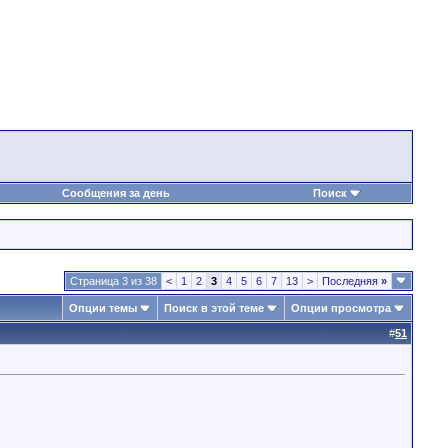
Сообщения за день
Поиск
Страница 3 из 38
<
1
2
3
4
5
6
7
13
>
Последняя
»
Опции темы
Поиск в этой теме
Опции просмотра
#
51