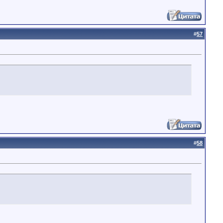
#
57
#
58