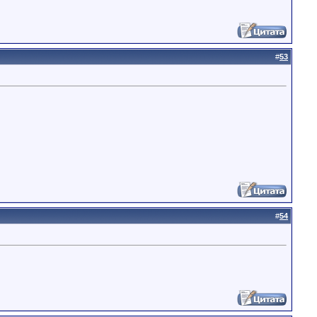
#
53
#
54