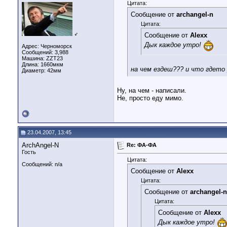
Цитата:
Сообщение от
archangel-n
Цитата:
♂
Сообщение от
Alexx
Дык каждое утро!
Адрес: Черноморск
Сообщений: 3,988
Машина: ZZT23
Длина:
1660мкм
на чем ездеш??? и что гдето
Диаметр:
42мм
Ну, на чем - написали.
Не, просто еду мимо.
23.04.2007, 13:45
ArchAngel-N
Re: ФА-ФА
Гость
Цитата:
Сообщений: n/a
Сообщение от
Alexx
Цитата:
Сообщение от
archangel-n
Цитата:
Сообщение от
Alexx
Дык каждое утро!