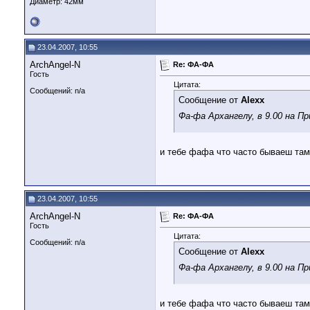
Диаметр:
42мм
23.04.2007, 10:55
ArchAngel-N
Re: ФА-ФА
Гость
Цитата:
Сообщений: n/a
Сообщение от
Alexx
Фа-фа Архангелу, в 9.00 на П
и тебе фафа что часто бываеш та
23.04.2007, 10:55
ArchAngel-N
Re: ФА-ФА
Гость
Цитата:
Сообщений: n/a
Сообщение от
Alexx
Фа-фа Архангелу, в 9.00 на П
и тебе фафа что часто бываеш та