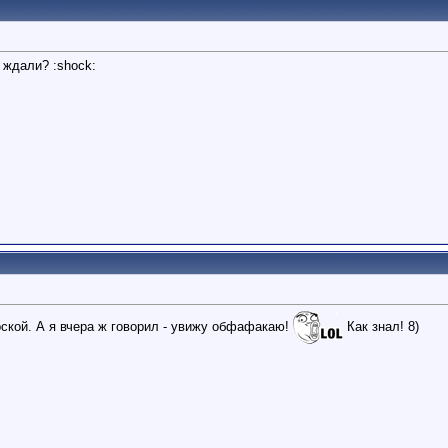
 ждали? :shock:
рской. А я вчера ж говорил - увижу обфафакаю!
Как знал! 8)