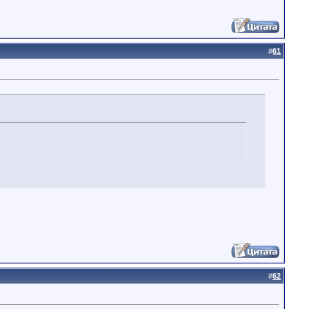
#
61
#
62