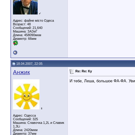
♂
Адрес: файне місто Одеса
Возраст: 48
Сообщений: 21,640
Машина: ЗАЗеГ
Длина:
458090мкм
Диаметр:
66мм
18.04.2007, 22:05
Анжик
Re: Re: Ку
И тебе, Леша, большое ФА-ФА. Уви
♀
Адрес: Одесса
Сообщений: 325
Машина: Славочка 1,2L и Славик
1,3Li
Длина:
2420мкм
Диаметр:
37мм