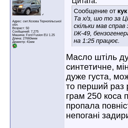
Цитата:
Сообщение от
кук
♂
Та х/з, шо то за 
Адрес: смт.Козова Тернопільської
скільки мав справ
обл.
Возраст: 50
Сообщений: 7,275
ІЖ-49, бензогенера
Машина: Ford Fusion EU 1.25
Длина:
27660мкм
на 1:25 працює.
Диаметр:
41мм
Масло штіль ду
синтетичне, мі
дуже густа, мож
то перший раз р
грам 250 коса 
пропала повні
непогані задири