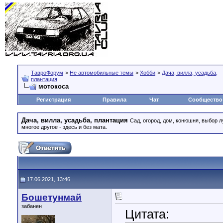
ТавроФорум
>
Не автомобильные темы
>
Хобби
>
Дача, вилла, усадьба,
плантация
мотокоса
Регистрация
Правила
Чат
Сообщество
Дача, вилла, усадьба, плантация
Сад, огород, дом, конюшня, выбор 
многое другое - здесь и без мата.
17.06.2021, 13:46
Бошетунмай
забанен
Цитата: