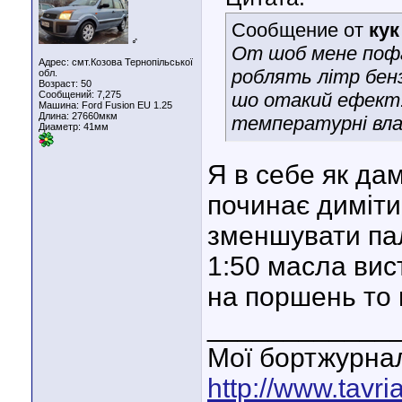
Сообщение от
кук
♂
От шоб мене пофар
Адрес: смт.Козова Тернопільської
роблять літр бен
обл.
Возраст: 50
Сообщений: 7,275
шо отакий ефект.
Машина: Ford Fusion EU 1.25
Длина:
27660мкм
температурні влас
Диаметр:
41мм
Я в себе як да
починає диміти
зменшувати пал
1:50 масла вис
на поршень то 
____________
Мої бортжурнал
http://www.tavr