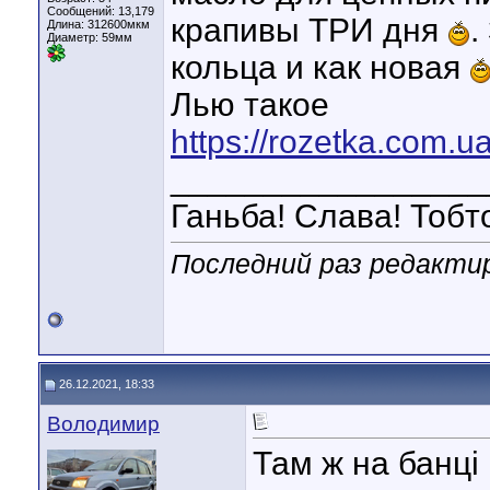
Сообщений: 13,179
крапивы ТРИ дня
.
Длина:
312600мкм
Диаметр:
59мм
кольца и как новая
Лью такое
https://rozetka.com
_________________
Ганьба! Слава! Тобт
Последний раз редактир
26.12.2021, 18:33
Володимир
Там ж на банці