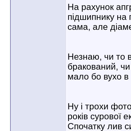
На рахунок апг
підшипнику на 
сама, але діаме
Незнаю, чи то 
бракований, чи
мало бо вухо в
Ну і трохи фот
років сурової е
Спочатку лив с