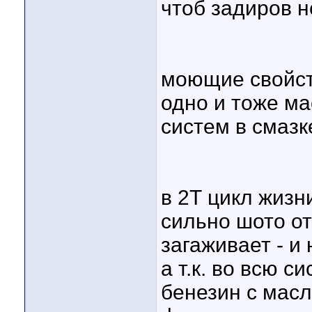
чтоб задиров 
моющие свойств
одно и тоже мас
систем в смазк
в 2Т цикл жизн
сильно шото от
загаживает - и 
а т.к. во всю с
бенезин с мас