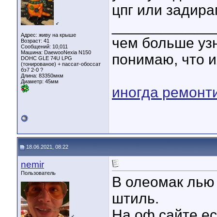
цпг или задира
____________
♂
Адрес: живу на крыше
чем больше уз
Возраст: 41
Сообщений: 10,011
Машина: DaewooNexia N150
понимаю, что и
DOHC GLE 74U LPG
(тонированое) + пассат-обоссат
бэ7 2-0 ?
Длина:
83350мкм
Диаметр:
45мм
иногда ремонт
18.06.2021, 08:22
nemir
Пользователь
В олеомак лью
штиль.
На оф сайте ес
♂