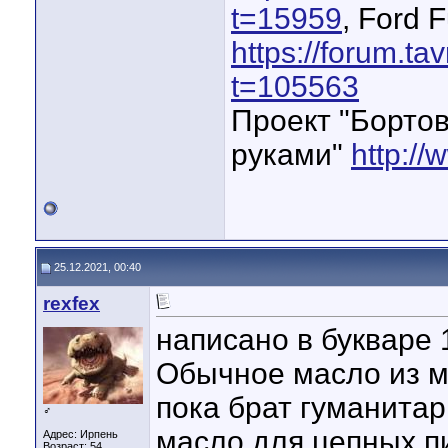
t=15959
, Ford 
https://forum.ta
t=105563
Проект "Бортов
руками"
http://
25.12.2021, 00:40
rexfex
написано в букваре 1
Обычное масло из м
пока брат гуманитар
♂
масло для цепных п
Адрес: Ирпень
Возраст: 54