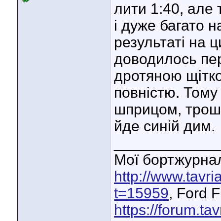
лити 1:40, але
і дуже багато на
результаті на ц
доводилось пер
дротяною щітко
повністю. Тому
шприцом, трошк
йде синій дим.
____________
Мої бортжурнал
http://www.tavr
t=15959
, Ford 
https://forum.ta