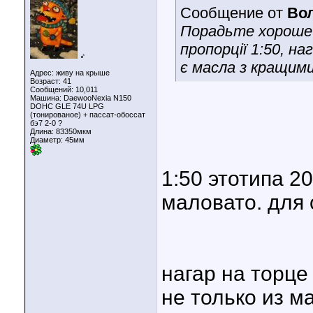
Сообщение от
Во
Порадьте хороше 
пропорції 1:50, на
♂
є масла з кращим
Адрес: живу на крыше
Возраст: 41
Сообщений: 10,011
Машина: DaewooNexia N150
DOHC GLE 74U LPG
(тонированое) + пассат-обоссат
бэ7 2-0 ?
Длина:
83350мкм
Диаметр:
45мм
1:50 этотипа 2
маловато. для 
нагар на торце
не только из м