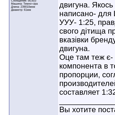
Сообщений: 56,603
двигуна. Якось 
Машина: Темно-сіра
Длина:
239010мкм
Диаметр:
61мм
написано- для 
УУУ- 1:25, пра
свого дітища п
вказівки бренд
двигуна.
Оце там теж є-
компонента в 
пропорции, со
производителе
составляет 1:32
____________
Вы хотите пост