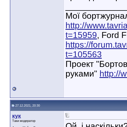
____________
Мої бортжурнал
http://www.tavr
t=15959
, Ford 
https://forum.ta
t=105563
Проект "Бортов
руками"
http://
27.12.2021, 20:30
кук
Таки модератор
Ой, і наскільк