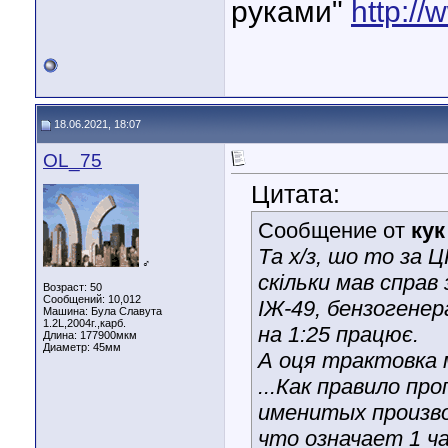
руками"
http://
18.06.2021, 18:07
OL_75
Цитата:
Сообщение от
кук
Та х/з, шо то за 
♂
скільки мав справ
Возраст: 50
Сообщений: 10,012
ІЖ-49, бензогенера
Машина: Була Славута
1.2L,2004г.,карб.
на 1:25 працює.
Длина:
177900мкм
Диаметр:
45мм
А оця трактовка м
...Как правило пр
именитых произво
что означает 1 ч