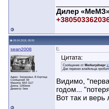
____________
Дилер «МеМЗ»
+380503362036,
09.04.2018, 08:00
sean2008
Цитата:
Сообщение от
Merkurydnepr
Дак первого владельца пробит
♂
Адрес: Запорожье, В.Хортица
Видимо, "перва
Сообщений: 69
Машина: ВАЗ 1117
Длина:
1180мкм
годом... "потер
Диаметр:
0мм
Вот так и верь