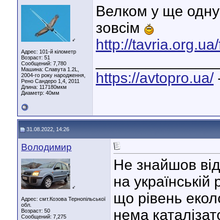
Велком у ще одну
зовсім
http://tavria.org.
♂
Адрес: 101-й кілометр
______________
Возраст: 51
Сообщений: 7,780
Машина: Славута 1.2L,
https://avtopro.ua/
2004-го року народження,
Рено Сандеро 1,4, 2011
Длина:
117180мкм
Диаметр:
40мм
31.08.2022, 14:26
Володимир
Не знайшов від
на українській 
♂
що рівень екол
Адрес: смт.Козова Тернопільської
обл.
нема каталізат
Возраст: 50
Сообщений: 7,275