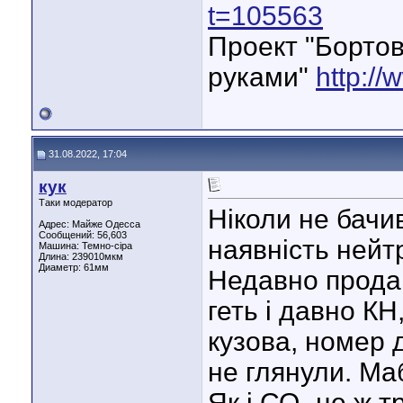
t=105563
Проект "Бортов
руками"
http://
31.08.2022, 17:04
кук
Таки модератор
Ніколи не бачи
Адрес: Майже Одесса
Сообщений: 56,603
наявність нейтр
Машина: Темно-сіра
Длина:
239010мкм
Диаметр:
61мм
Недавно прода
геть і давно КН
кузова, номер д
не глянули. Маб
Як і СО- це ж 