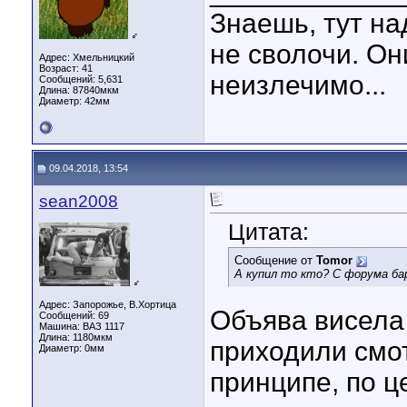
Знаешь, тут на
♂
не сволочи. Он
Адрес: Хмельницкий
Возраст: 41
неизлечимо...
Сообщений: 5,631
Длина:
87840мкм
Диаметр:
42мм
09.04.2018, 13:54
sean2008
Цитата:
Сообщение от
Tomor
А купил то кто? С форума ба
♂
Адрес: Запорожье, В.Хортица
Объява висела 
Сообщений: 69
Машина: ВАЗ 1117
Длина:
1180мкм
приходили смот
Диаметр:
0мм
принципе, по ц