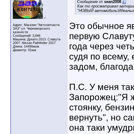
Сообщение от
sean2008
Как то просматривал авториа
"НОВЫЙ автомобиль!Идеальне
♂
Это обычное я
Адрес: Магазин "Автозапчасти
ЗАЗ" ул. Черноморского
казачеств
первую Славуту
Сообщений: 3,846
Машина: Дукато 2013. Славута
2007. Nissan Pathfinder 2017
года через чет
Длина:
14490мкм
Диаметр:
31мм
судя по всему,
задом, благода
П.С. У меня та
Запорожец:"Я ж
стоянку, бензи
вернуть", но са
она таки умудр