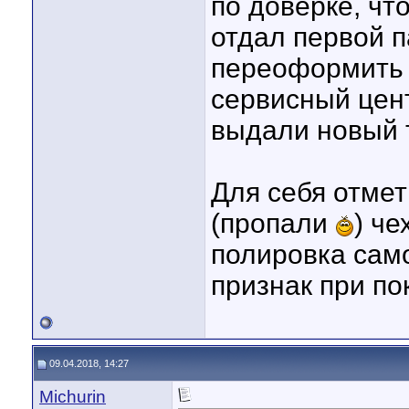
по доверке, чт
отдал первой п
переоформить 
сервисный цент
выдали новый 
Для себя отмет
(пропали
) че
полировка само
признак при по
09.04.2018, 14:27
Michurin