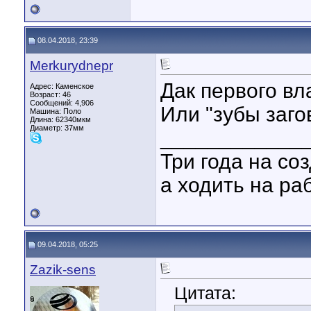
08.04.2018, 23:39
Merkurydnepr
Дак первого вл
Адрес: Каменское
Возраст: 46
Сообщений: 4,906
Или "зубы заго
Машина: Поло
Длина:
62340мкм
Диаметр:
37мм
____________
Три года на со
а ходить на ра
09.04.2018, 05:25
Zazik-sens
Цитата: