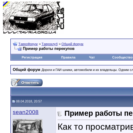
ТавроФорум
>
Тавроклуб
>
Общий форум
Пример работы перекупов
Регистрация
Правила
Чат
Сообщество
Общий форум
Дороги и ГАИ-шники, автомобили и их владельцы. Одним с
08.04.2018, 20:57
sean2008
Пример работы пе
Как то просматри