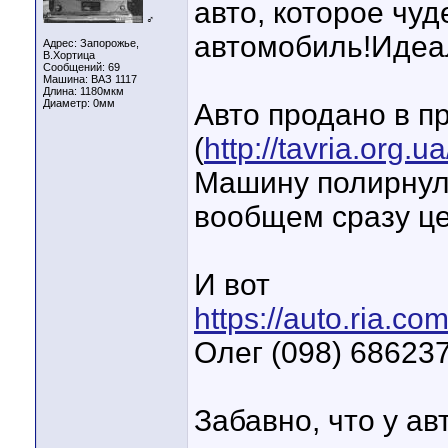
авто, которое ч
♂
автомобиль!Идеал
Адрес: Запорожье,
В.Хортица
Сообщений: 69
Машина: ВАЗ 1117
Длина:
1180мкм
Диаметр:
0мм
Авто продано в п
(
http://tavria.org
Машину полирнули,
вообщем сразу це
И вот
https://auto.ria.c
Олег (098) 6862
Забавно, что у ав