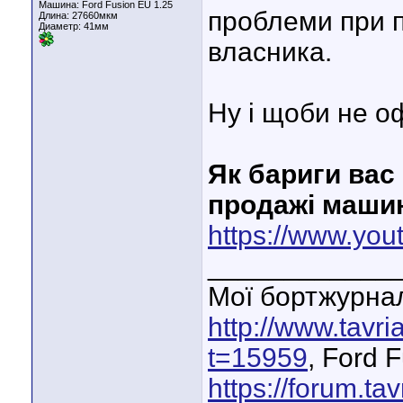
Машина: Ford Fusion EU 1.25
проблеми при 
Длина:
27660мкм
Диаметр:
41мм
власника.
Ну і щоби не о
Як бариги вас
продажі маши
https://www.y
____________
Мої бортжурнал
http://www.tavr
t=15959
, Ford 
https://forum.ta