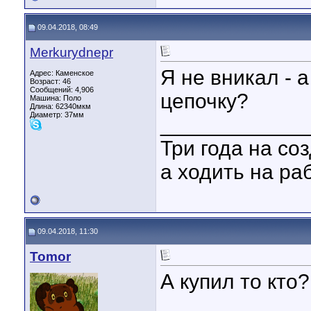
09.04.2018, 08:49
Merkurydnepr
Я не вникал - 
Адрес: Каменское
Возраст: 46
Сообщений: 4,906
цепочку?
Машина: Поло
Длина:
62340мкм
Диаметр:
37мм
____________
Три года на со
а ходить на ра
09.04.2018, 11:30
Tomor
А купил то кто
____________