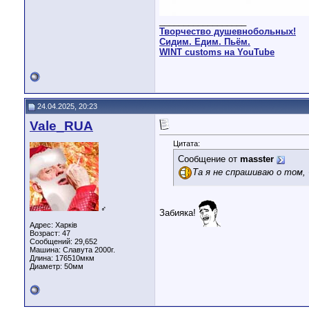
__________________
Творчество душевнобольных!
Сидим. Едим. Пьём.
WINT customs на YouTube
24.04.2025, 20:23
Vale_RUA
Цитата:
Сообщение от
masster
Та я не спрашиваю о том, 
♂
Забияка!
Адрес: Харків
Возраст: 47
Сообщений: 29,652
Машина: Славута 2000г.
Длина:
176510мкм
Диаметр:
50мм