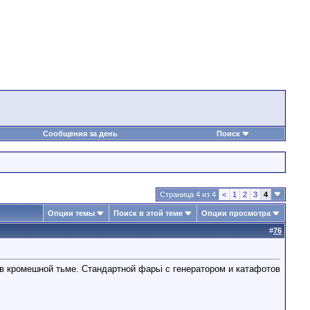
Сообщения за день
Поиск
Страница 4 из 4
<
1
2
3
4
Опции темы
Поиск в этой теме
Опции просмотра
#
76
в кромешной тьме. Стандартной фарьі с генератором и катафотов