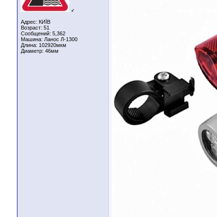
♂
Адрес: КИЇВ
Возраст: 51
Сообщений: 5,362
Машина: Ланос Л-1300
Длина:
102920мкм
Диаметр:
46мм