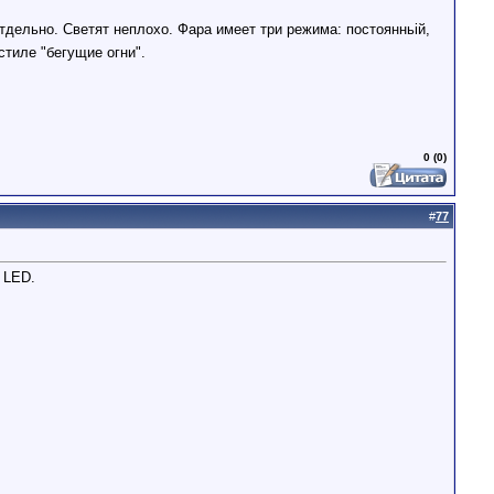
отдельно. Светят неплохо. Фара имеет три режима: постоянньій,
стиле "бегущие огни".
0 (0)
#
77
 LED.