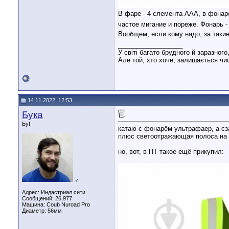
В фаре - 4 єлемента ААА, в фонаре
частое мигание и пореже. Фонарь - 
Вообщем, если кому надо, за таки
__________________
У світі багато брудного й заразного
Але той, хто хоче, залишається чис
14.11.2022, 12:53
Бука
Бу!
катаю с фонарём ультрафаер, а сз
плюс светоотражающая полоса на 
но, вот, в ПТ такое ещё прикупил:
♂
Адрес: Индастриал сити
Сообщений: 26,977
Машина: Coub Nuroad Pro
Диаметр:
56мм