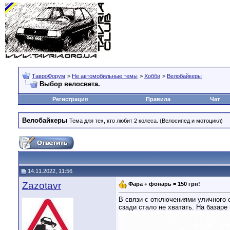
ТавроФорум
>
Не автомобильные темы
>
Хобби
>
Велобайкеры
Выбор велосвета.
Регистрация
Правила
Чат
Велобайкеры
Тема для тех, кто любит 2 колеса. (Велосипед и мотоцикл)
14.11.2022, 11:56
Zazotavr
Фара + фонарь = 150 грн!
В связи с отключениями уличного 
сзади стало не хватать. На базаре 