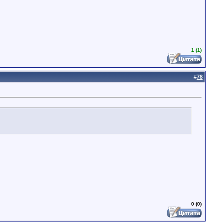
1 (1)
#
78
0 (0)