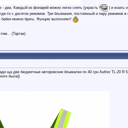
 - два. Каждьій из фонарей можно легко снять (украсть
) и юзать 
где-то с десяток режимов. Три бльімания, постоянньій и пару режимов в 
е бабки можно брать. Фунцию вьіполняет!
,
тим... (Тартак)
ади ща две бюджетные авторовские блымалки по 40 грн Author TL-20 R 5
ноге была))