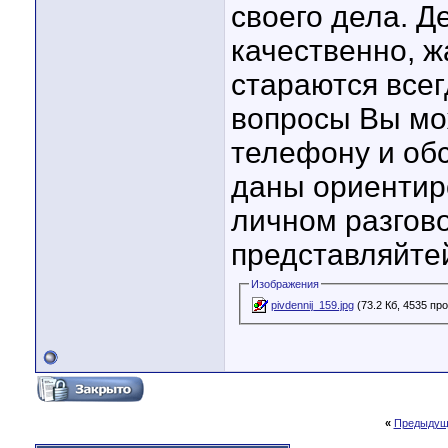
своего дела. Д
качественно, ж
стараются всег
вопросы Вы мо
телефону и об
даны ориентиро
личном разгово
представляйтей
Изображения
pivdennij_159.jpg
(73.2 Кб, 4535 пр
«
Предыдущ