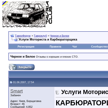
ТавроФорум
>
Тавроклуб
>
Черное и Белое
Услуги Моториста и Карбюраторщика
Регистрация
Правила
Чат
Сообщество
Черное и Белое
Отзывы о хороших и плохих СТО.
01.06.2007, 17:54
Smart
Услуги Мотори
Забанен
КАРБЮРАТОР
Адрес: Киев, Борщаговка
Возраст: 46
Сообщений: 4,852