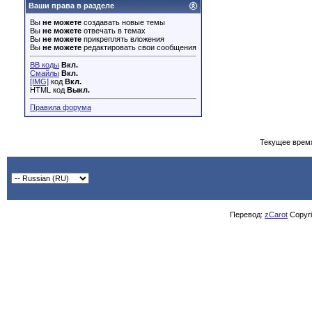
Ваши права в разделе
Вы
не можете
создавать новые темы
Вы
не можете
отвечать в темах
Вы
не можете
прикреплять вложения
Вы
не можете
редактировать свои сообщения
BB коды
Вкл.
Смайлы
Вкл.
[IMG]
код
Вкл.
HTML код
Выкл.
Правила форума
Текущее врем
Перевод:
zCarot
Copyrig