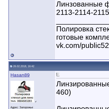
Линзованные ф
2113-2114-2115
____________
Полировка стек
готовые компл
vk.com/public5
26.02.2018, 16:42
Hasan89
Линзированные
460)
♂
Линзированные 
Адрес: Запорожье