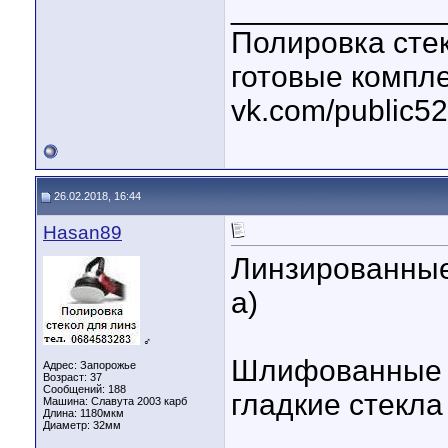
____________
Полировка стек
готовые компл
vk.com/public5
26.02.2018, 16:44
Hasan89
Линзированные
а)
♂
Шлифованные 
Адрес: Запорожье
Возраст: 37
Сообщений: 188
гладкие стекла
Машина: Славута 2003 карб
Длина:
1180мкм
Диаметр:
32мм