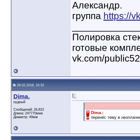
Александр.
группа
https://v
____________
Полировка стек
готовые компл
vk.com/public5
28.02.2018, 10:32
Dima.
нудный
Сообщений: 26,822
Dima.:
Длина:
247770мкм
Диаметр:
49мм
перенёс тему в неоплаче