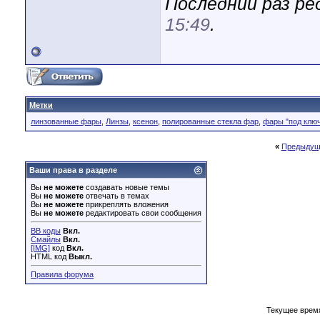
Последний раз ре
15:49
.
Метки
линзованные фары
,
Линзы
,
ксенон
,
полированные стекла фар
,
фары "под клю
«
Предыдущ
Ваши права в разделе
Вы
не можете
создавать новые темы
Вы
не можете
отвечать в темах
Вы
не можете
прикреплять вложения
Вы
не можете
редактировать свои сообщения
BB коды
Вкл.
Смайлы
Вкл.
[IMG]
код
Вкл.
HTML код
Выкл.
Правила форума
Текущее врем