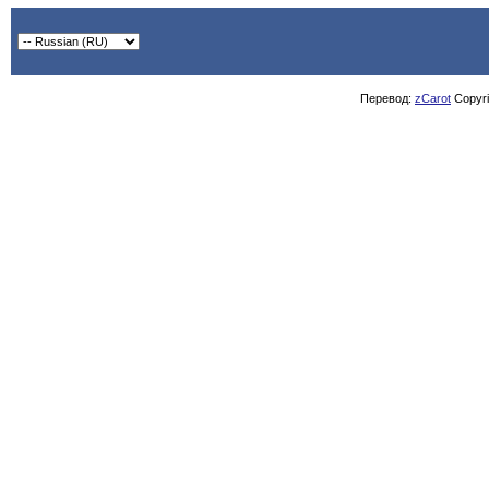
Перевод:
zCarot
Copyrig