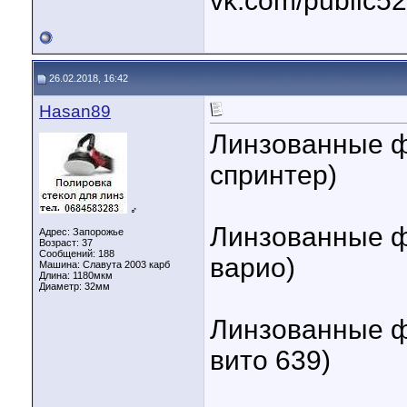
vk.com/public5
26.02.2018, 16:42
Hasan89
Линзованные ф
спринтер)
♂
Линзованные ф
Адрес: Запорожье
Возраст: 37
Сообщений: 188
варио)
Машина: Славута 2003 карб
Длина:
1180мкм
Диаметр:
32мм
Линзованные ф
вито 639)