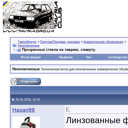
ТавроФорум
>
Покупка/Продажа, реклама
>
Коммерческие объявления
>
Неоплаченные
Прозрачные стекла на таврию, славуту.
Регистрация
Правила
Чат
Сообщество
Неоплаченные
Техническая ветка для неоплаченных коммерческих объяв
26.02.2018, 16:41
Hasan89
Линзованные фа