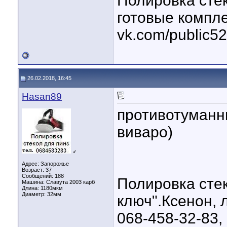
Полировка стек
готовые компл
vk.com/public5
26.02.2018, 16:45
Hasan89
противотуманны
виваро)
♂
Адрес: Запорожье
Возраст: 37
Сообщений: 188
Полировка сте
Машина: Славута 2003 карб
Длина:
1180мкм
Диаметр:
32мм
ключ".Ксенон, 
068-458-32-83,