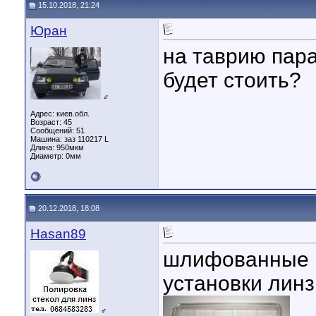
15.10.2018, 21:24
Юран
на таврию пар
будет стоить?
♂
Адрес: киев.обл.
Возраст: 45
Сообщений: 51
Машина: заз 110217 L
Длина:
950мкм
Диаметр:
0мм
20.12.2018, 18:08
Hasan89
шлифованные п
установки линз
♂