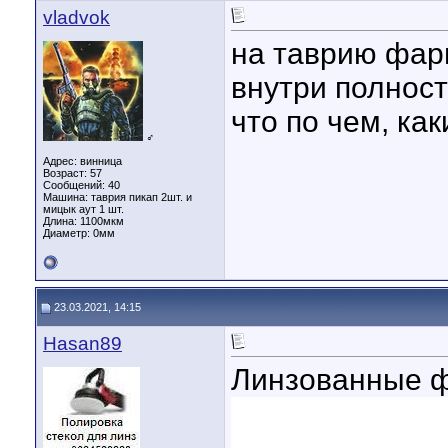
vladvok
на таврию фар
внутри полнос
что по чем, ка
♂
Адрес: винница
Возраст: 57
Сообщений: 40
Машина: таврия пикап 2шт. и
мицык аут 1 шт.
Длина:
1100мкм
Диаметр:
0мм
23.03.2021, 14:15
Hasan89
Линзованные ф