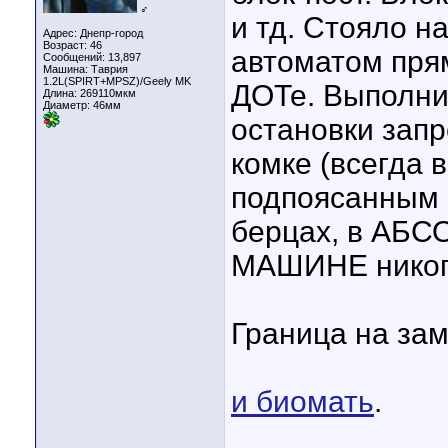
♂
и тд. Стояло н
Адрес: Днепр-город
Возраст: 46
автоматом прям
Сообщений: 13,897
Машина: Таврия
1.2L(SPIRT+MPSZ)/Geely MK
ДОТе. Выполнил
Длина:
269110мкм
Диаметр:
46мм
остановки запр
комке (всегда 
подпоясанным 
берцах, в А
МАШИНЕ никого
Граница на зам
и биомать
.
____________