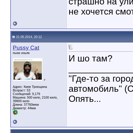
страшно на ули
не хочется смо
21.05.2014, 20:12
Pussy Cat
пьюк оньяк
И шо там?
____________
"Где-то за гор
♂
автомобиль" (С
Адрес: Киев Троещина
Возраст: 53
Сообщений: 9,179
Опять...
Машина: 500 кило, 2100 кило,
39800 кило
Длина:
37760мкм
Диаметр:
44мм