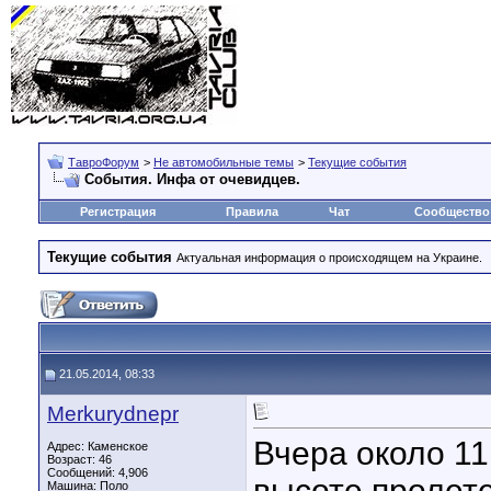
ТавроФорум
>
Не автомобильные темы
>
Текущие события
События. Инфа от очевидцев.
Регистрация
Правила
Чат
Сообщество
Текущие события
Актуальная информация о происходящем на Украине.
21.05.2014, 08:33
Merkurydnepr
Вчера около 11
Адрес: Каменское
Возраст: 46
Сообщений: 4,906
высоте пролете
Машина: Поло