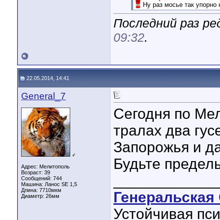
Ну раз мосье так упорно н
Последний раз ре
09:32
.
22.05.2014, 14:41
General_7
Сегодня по Мел
тралах два гус
Запорожья и да
♂
Будьте предель
Адрес: Мелитополь
Возраст: 39
____________
Сообщений: 744
Машина: Ланос SE 1,5
Длина:
7710мкм
Генеральская 
Диаметр:
26мм
Устойчивая пси