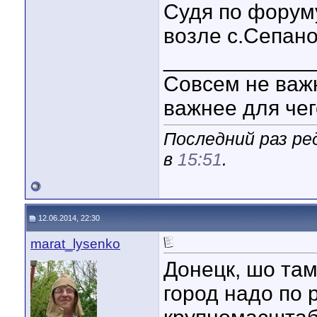
Судя по форуму
возле с.Сепано
____________
Совсем не важн
важнее для чег
Последний раз ре
в
15:51
.
12.06.2014, 22:30
marat_lysenko
Донецк, шо там
город надо по 