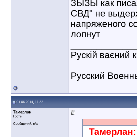
ЗЫЗЫ как писа
СВД" не выдер
напряженого со
лопнут
____________
Рускій ваєний к
Русский Военн
01.06.2014, 11:32
Тамерлан
Гость
Сообщений: n/a
Тамерлан: