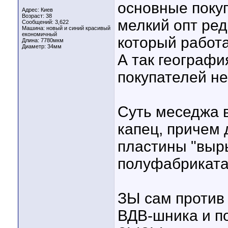
основные покуп
Адрес: Киев
Возраст: 38
мелкий опт ред
Сообщений: 3,622
Машина: новый и синий красивый
економичный
который работ
Длина:
7780мкм
Диаметр:
34мм
А так географи
покупателей не
Суть меседжа в
капец, причем 
пластины "выры
полуфабрикат
ЗЫ сам против
ВДВ-шника и п