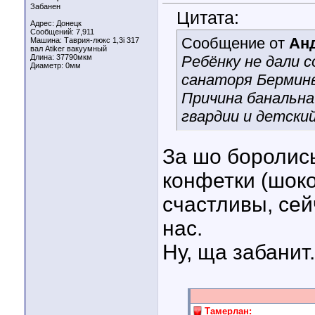
Забанен
Цитата:
Адрес: Донецк
Сообщений: 7,911
Сообщение от
Ан
Машина: Таврия-люкс 1,3i 317
вал Atiker вакуумный
Длина:
37790мкм
Ребёнку не дали 
Диаметр:
0мм
санаторя Бермин
Причина банальна
гвардии и детски
За шо боролись
конфетки (шоко
счастливы, сей
нас.
Ну, ща забанит.
Тамерлан: