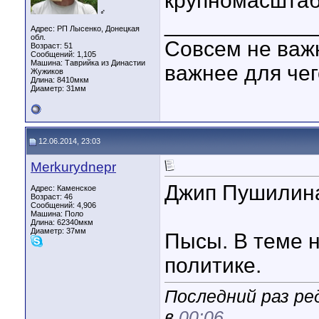
крупномасштаб
♂
____________
Адрес: РП Лысенко, Донецкая
обл.
Совсем не важн
Возраст: 51
Сообщений: 1,105
Машина: Таврийка из Династии
важнее для чег
Жужиков
Длина:
8410мкм
Диаметр:
31мм
12.06.2014, 23:03
Merkurydnepr
Джип Пушилин
Адрес: Каменское
Возраст: 46
Сообщений: 4,906
Машина: Поло
Длина:
62340мкм
Диаметр:
37мм
Пысы. В теме 
политике.
Последний раз ре
в
00:06
.