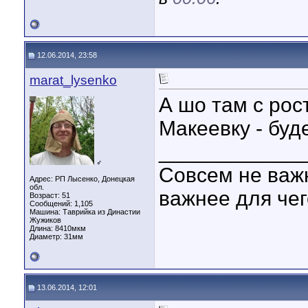
12.06.2014, 23:58
marat_lysenko
А шо там с рос
Макеевку - буд
____________
♂
Совсем не важн
Адрес: РП Лысенко, Донецкая
обл.
важнее для чег
Возраст: 51
Сообщений: 1,105
Машина: Таврийка из Династии
Жужиков
Длина:
8410мкм
Диаметр:
31мм
13.06.2014, 12:01