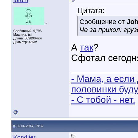
forum
Цитата:
Сообщение от
Joh
♂
Че за прикол: гру
Сообщений: 9,793
Машина: tsi
Длина:
309890мкм
Диаметр:
48мм
А
так
?
Сфотал сегодн
____________
- Мама, а если
половинки буд
- С тобой - нет.
02.06.2014, 19:32
Konditer