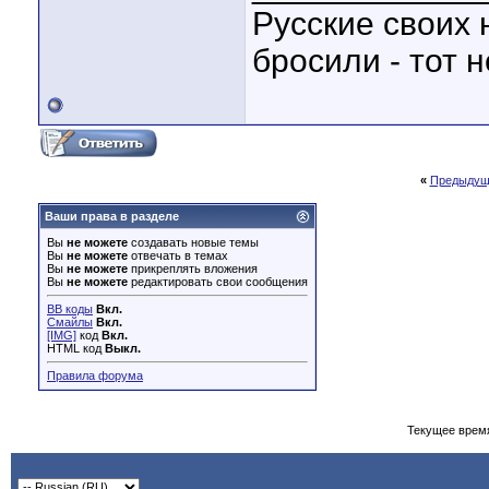
Русские своих 
бросили - тот 
«
Предыдущ
Ваши права в разделе
Вы
не можете
создавать новые темы
Вы
не можете
отвечать в темах
Вы
не можете
прикреплять вложения
Вы
не можете
редактировать свои сообщения
BB коды
Вкл.
Смайлы
Вкл.
[IMG]
код
Вкл.
HTML код
Выкл.
Правила форума
Текущее врем