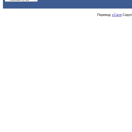
Перевод:
zCarot
Copyrig