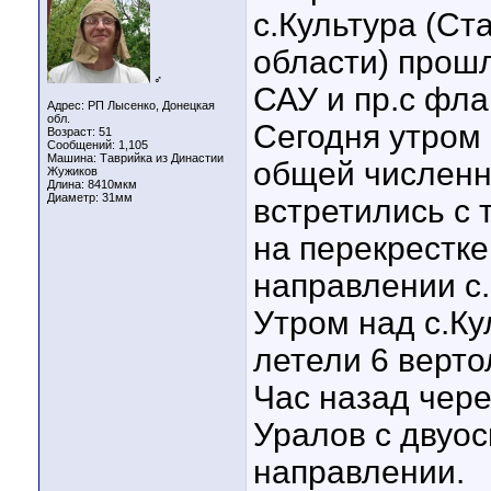
с.Культура (С
области) прошл
♂
САУ и пр.с фла
Адрес: РП Лысенко, Донецкая
обл.
Сегодня утром 
Возраст: 51
Сообщений: 1,105
Машина: Таврийка из Династии
общей численн
Жужиков
Длина:
8410мкм
Диаметр:
31мм
встретились с 
на перекрестке
направлении с
Утром над с.Ку
летели 6 верто
Час назад чер
Уралов с двуос
направлении.