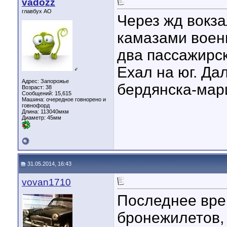
vadozz
главбух АО
Через жд вокза
камазами воен
два пассажирск
Ехал на юг. Да
♂
Адрес: Запорожье
бердянска-мар
Возраст: 38
Сообщений: 15,615
Машина: очередное говнорено и
говнофорд
Длина:
113040мкм
Диаметр:
45мм
31.05.2014, 16:43
vovan1710
Последнее вре
бронежилетов, 