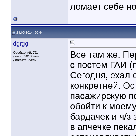
ломает себе но
23.05.2014, 20:44
dgrgg
Все там же. Пе
Сообщений: 711
Длина:
20100мкм
Диаметр:
23мм
с постом ГАИ (
Сегодня, ехал 
конкретней. Ос
пасажирскую по
обойти к моему
бардачек и ч/з
в апчечке пека