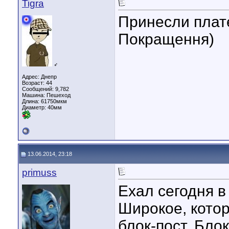
Tigra
Принесли плате
Покращення)
♂
Адрес: Днепр
Возраст: 44
Сообщений: 9,782
Машина: Пешеход
Длина:
61750мкм
Диаметр:
40мм
13.06.2014, 23:18
primuss
Ехал сегодня в
Широкое, котор
блок-пост. Бло