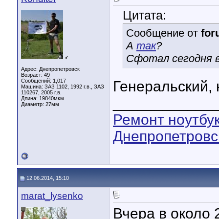
Цитата:
Сообщение от
fo
А
так
?
Сфотал сегодня 
♂
Адрес: Днепропетровск
Возраст: 49
Сообщений: 1,017
Генеральский,
Машина: ЗАЗ 1102, 1992 г.в., ЗАЗ
110267, 2005 г.в.
____________
Длина:
19840мкм
Диаметр:
27мм
Ремонт ноутбук
Днепропетровс
12.06.2014, 15:10
marat_lysenko
Вчера в около 