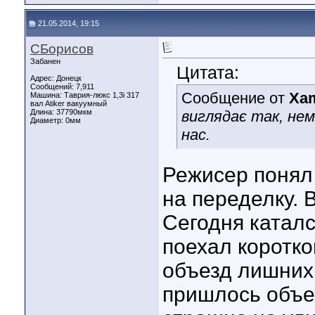
21.05.2014, 19:15
СБорисов
Забанен
Цитата:
Адрес: Донецк
Сообщений: 7,911
Сообщение от
Xa
Машина: Таврия-люкс 1,3i 317
вал Atiker вакуумный
Длина:
37790мкм
виглядає так, нем
Диаметр:
0мм
нас.
Режисер понял 
на переделку. 
Сегодня каталс
поехал коротко
объезд лишних
пришлось объе