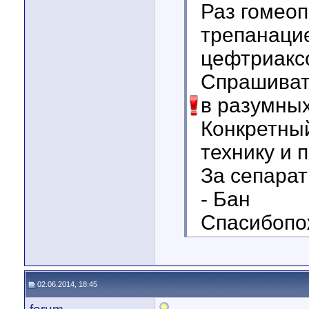
Раз гомеоп
трепанаци
цефтриакс
Спрашивать
в разумных
Конкретны
технику и п
За сепарат
- Бан
Спасибопо
02.06.2014, 18:45