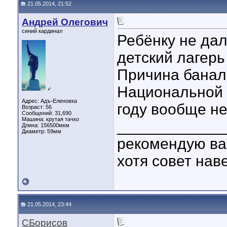
21.05.2014, 21:52
Андрей Олегович
синий кардинал
Ребёнку не дал
детский лагер
Причина баналь
Национальной г
♂
Адрес: Адъ-Еленовка
году вообще не
Возраст: 56
Сообщений: 31,690
Машина: крутая тачко
____________
Длина:
156500мкм
Диаметр:
59мм
рекомендую ва
хотя совет нав
21.05.2014, 23:44
СБорисов