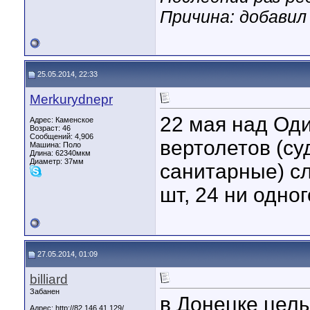
Причина: добави
25.05.2014, 22:33
Merkurydnepr
22 мая над Од
Адрес: Каменское
Возраст: 46
Сообщений: 4,906
вертолетов (с
Машина: Поло
Длина:
62340мкм
Диаметр:
37мм
санитарные) сл
шт, 24 ни одног
27.05.2014, 01:09
billiard
Забанен
в Донецке целы
Адрес: http://82.146.41.129/