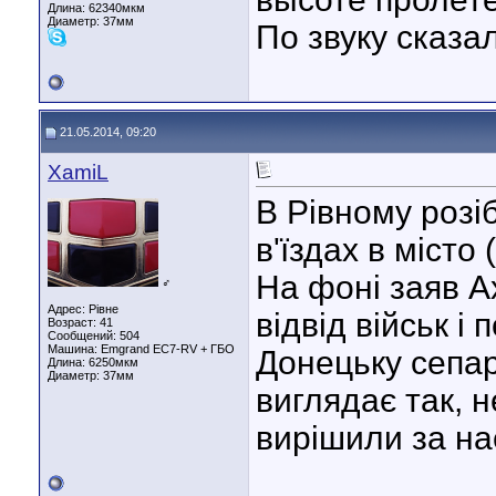
Длина:
62340мкм
Диаметр:
37мм
По звуку сказа
21.05.2014, 09:20
XamiL
В Рівному розі
в'їздах в місто
На фоні заяв А
♂
Адрес: Рівне
відвід військ і
Возраст: 41
Сообщений: 504
Машина: Emgrand EC7-RV + ГБО
Донецьку сепар
Длина:
6250мкм
Диаметр:
37мм
виглядає так, 
вирішили за на