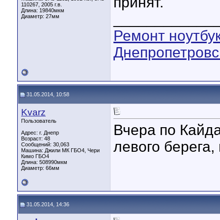
принят.
110267, 2005 г.в.
Длина:
19840мкм
____________
Диаметр:
27мм
Ремонт ноутбук
Днепропетровс
31.05.2014, 10:58
Kvarz
Пользователь
Вчера по Кайда
Адрес: г. Днепр
Возраст: 48
левого берега,
Сообщений: 30,063
Машина: Джили МК ГБО4, Чери
Кимо ГБО4
Длина:
508990мкм
Диаметр:
66мм
31.05.2014, 14:36