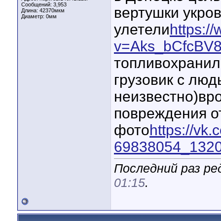
Сообщений: 3,953
вертушки укров
Длина:
42370мкм
Диаметр:
0мм
улетели
https:/
v=Aks_bCfcBV8
топливохранил
грузовик с люд
неизвестно)вро
повреждения от
фото
https://vk
69838054_132
Последний раз ред
01:15
.