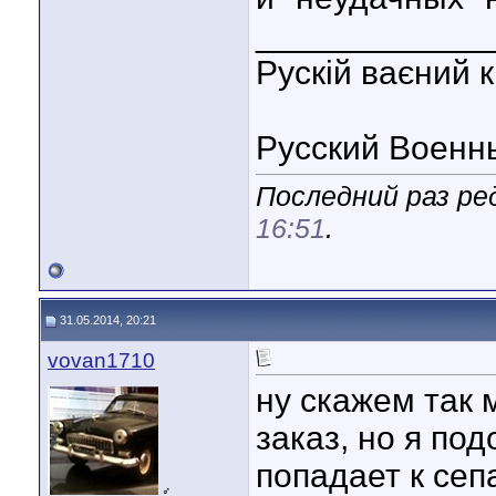
____________
Рускій ваєний к
Русский Военн
Последний раз ре
16:51
.
31.05.2014, 20:21
vovan1710
ну скажем так 
заказ, но я по
попадает к сеп
♂