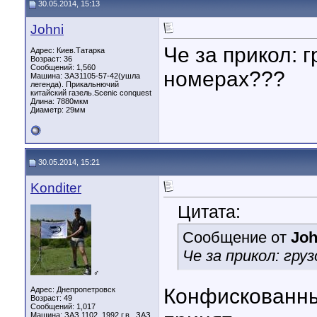
30.05.2014, 15:13
Johni
Че за прикол: 
Адрес: Киев.Татарка
Возраст: 36
Сообщений: 1,560
номерах???
Машина: ЗАЗ1105-57-42(ушла
легенда). Прикальнючий
китайский газель.Scenic conquest
Длина:
7880мкм
Диаметр:
29мм
30.05.2014, 15:21
Konditer
Цитата:
Сообщение от
Joh
Че за прикол: гру
♂
Конфискованны
Адрес: Днепропетровск
Возраст: 49
Сообщений: 1,017
Машина: ЗАЗ 1102, 1992 г.в., ЗАЗ