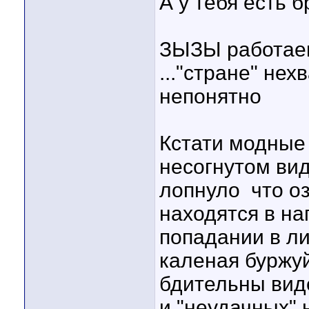
А у тебя есть 
ЗЫЗЫ работаем
..."стране" нех
непонятно
Кстати модные
несогнутом вид
лопнуло
что оз
находятся в на
попадании в ли
каленая буржуй
бдительны вид
и "неудачных" 