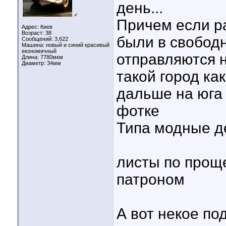
день...
♂
Причем если р
Адрес: Киев
Возраст: 38
были в свободн
Сообщений: 3,622
Машина: новый и синий красивый
економичный
отправляются н
Длина:
7780мкм
Диаметр:
34мм
такой город ка
дальше на юга 
фотке
Типа модные д
листы по прощ
патроном
А вот некое по