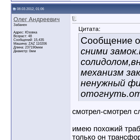
08.03.2012, 01:06
Олег Андреевич
Забанен
Цитата:
Адрес: Юзовка
Возраст: 48
Сообщение 
Сообщений: 15,435
Машина: ZAZ 110206
Длина:
237190мкм
сними замок
Диаметр:
0мм
солидолом,в
механизм за
ненужный фи
отогнуть.ото
смотрел-смотрел сл
имею похожий траб
только он трансфо