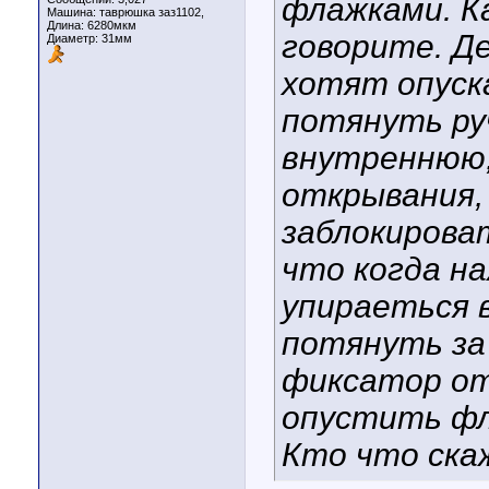
флажками. Ка
Машина: таврюшка заз1102,
Длина:
6280мкм
говорите. Д
Диаметр:
31мм
хотят опуск
потянуть ру
внутреннюю,
открывания,
заблокироват
что когда н
упираеться 
потянуть за
фиксатор от
опустить фл
Кто что ск