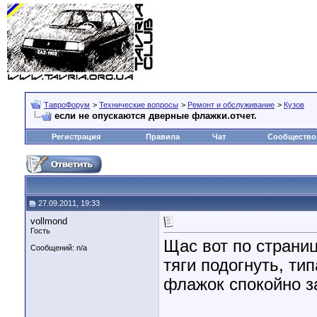
ТавроФорум
>
Технические вопросы
>
Ремонт и обслуживание
>
Кузов
если не опускаются дверные флажки.отчет.
Регистрация
Правила
Чат
Сообщество
27.09.2011, 19:33
vollmond
Гость
Щас вот по страни
Сообщений: n/a
тяги подогнуть, ти
флажок спокойно з