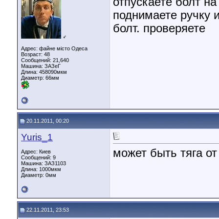
отпускаете болт на
поднимаете ручку и
болт. проверяете
♂
Адрес: файне місто Одеса
Возраст: 48
Сообщений: 21,640
Машина: ЗАЗеГ
Длина:
458090мкм
Диаметр:
66мм
20.11.2011, 00:20
Yuris_1
может быть тяга от
Адрес: Киев
Сообщений: 9
Машина: ЗАЗ1103
Длина:
1000мкм
Диаметр:
0мм
22.11.2011, 23:53