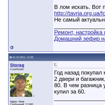
В лом искать. Вот 
http://tavria.org.u
Не самый актуальны
________________
Ремонт, настройка
Домашний зефир н
01.10.2011, 11:58
Storag
CrowHunter
Год назад покупал 
2 двери и багажник,
80. В чем разница 
купил за 60.
♂
________________
Адрес: Киев
________________
Сообщений: 12,800