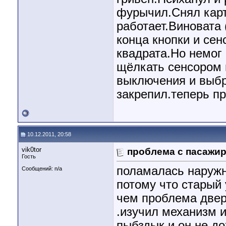
фурычил.Снял карт
работает.Виновата
конца кнопки и сен
квадрата.Но немог
щёлкать сенсором 
выключения и выбр
закрепил.теперь п
10.12.2011, 20:58
vik0tor
проблема с пасажи
Гость
поламалась наружн
Сообщений: n/a
потому что старый 
чем проблема дверь
.изучил механизм и
пыбздык и он не до