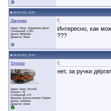
08.03.2012, 19:45
Дачник
Интересно, как мо
Адрес: Киев , Караваевы Дачи
Сообщений: 2,951
???
Длина:
8800мкм
Диаметр:
35мм
08.03.2012, 20:10
Snoop
нет, за ручки дёрг
♂
Адрес: Киев, Лесной
Возраст: 32
Сообщений: 373
Машина: Апельсиновая Таврия
Длина:
1240мкм
Диаметр:
32мм