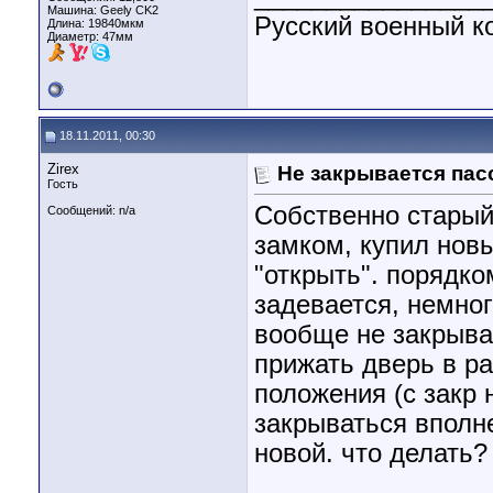
Машина: Geely CK2
Русский военный ко
Длина:
19840мкм
Диаметр:
47мм
18.11.2011, 00:30
Zirex
Не закрывается пас
Гость
Собственно старый
Сообщений: n/a
замком, купил новы
"открыть". порядко
задевается, немно
вообще не закрыва
прижать дверь в ра
положения (с закр 
закрываться вполне
новой. что делать?