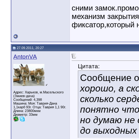
сними замок.промо
механизм закрытия
фиксатор,который н
27.09.2011, 20:27
AntonVA
Цитата:
Сообщение 
♂
хорошо, а ск
Адрес: Харьков, м.Масельского
сколько серд
(Змиев-дача)
Сообщений: 4,398
Машина: Моя: Таврия-Дана
понятно что 
1,1карб 93г. Отца: Таврия 1,1 90г.
Длина:
23800мкм
Диаметр:
33мм
но думаю не
до выходных