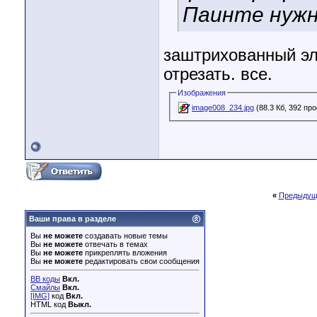
Паинте нужн
заштрихованный эл
отрезать. все.
Изображения
image008_234.jpg
(88.3 Кб, 392 пр
«
Предыдущ
Ваши права в разделе
Вы
не можете
создавать новые темы
Вы
не можете
отвечать в темах
Вы
не можете
прикреплять вложения
Вы
не можете
редактировать свои сообщения
BB коды
Вкл.
Смайлы
Вкл.
[IMG]
код
Вкл.
HTML код
Выкл.