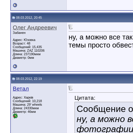
08.03.2012, 20:45
Олег Андреевич
Забанен
ну, а можно все та
Адрес: Юзовка
темы просто обвес
Возраст: 48
Сообщений: 15,435
Машина: ZAZ 110206
Длина:
237190мкм
Диаметр:
0мм
08.03.2012, 22:19
Ветал
Цитата:
Адрес: Харків
Сообщений: 10,218
Машина: 29’ wheels
Сообщение 
Длина:
24330мкм
Диаметр:
46мм
ну, а можно 
фотографии 