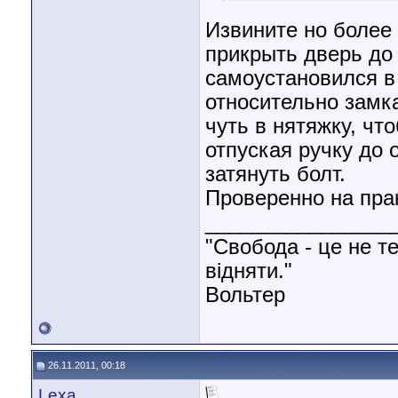
Извините но более
прикрыть дверь до 
самоустановился в
относительно замка
чуть в нятяжку, чт
отпуская ручку до
затянуть болт.
Проверенно на практик
________________
"Свобода - це не т
відняти."
Вольтер
26.11.2011, 00:18
Lexa