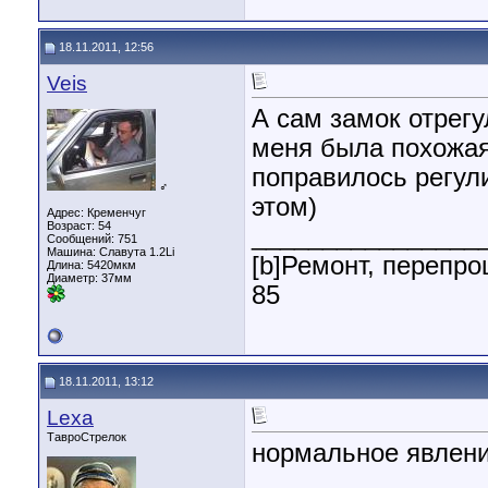
18.11.2011, 12:56
Veis
А сам замок отрегу
меня была похожая
поправилось регул
♂
этом)
Адрес: Кременчуг
Возраст: 54
________________
Сообщений: 751
Машина: Славута 1.2Li
[b]Ремонт, перепро
Длина:
5420мкм
Диаметр:
37мм
85
18.11.2011, 13:12
Lexa
ТавроСтрелок
нормальное явлени