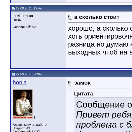
27.09.2011, 19:49
intelligentua
а сколько стоит
Гость
хорошо, а сколько 
Сообщений: n/a
хоть ориентировочн
разница но думаю н
выходных чтоб на а
27.09.2011, 20:02
bonia
замок
Цитата:
Сообщение 
Привет ребят
?
проблема с 
Адрес: живу на работе
Возраст: 49
Сообщений: 3,027