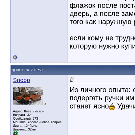
флажок после пост
дверь, а после зам
того как наружную 
если кому не трудн
которую нужно куп
08.03.2012, 01:50
Snoop
Из личного опыта: 
подергать ручки им
♂
станет ясно
Удачи
Адрес: Киев, Лесной
Возраст: 32
Сообщений: 373
Машина: Апельсиновая Таврия
Длина:
1240мкм
Диаметр:
32мм