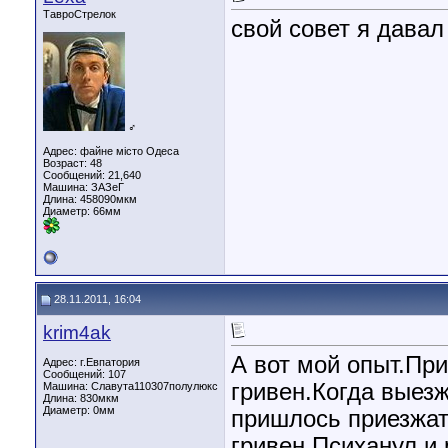
ТавроСтрелок
свой совет я давал
♂
Адрес: файне місто Одеса
Возраст: 48
Сообщений: 21,640
Машина: ЗАЗеГ
Длина:
458090мкм
Диаметр:
66мм
28.11.2011, 16:04
krim4ak
А вот мой опыт.При
Адрес: г.Евпатория
Сообщений: 107
гривен.Когда выез
Машина: Славута110307полулюкс
Длина:
830мкм
Диаметр:
0мм
пришлось приезжат
гривен.Психанул и