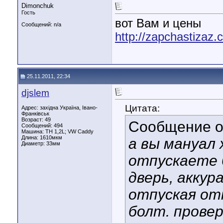
Dimonchuk
Гость
вот Вам и цены
Сообщений: n/a
http://zapchastizaz
25.11.2011, 22:34
djslem
Цитата:
Адрес: західна Україна, Івано-
Франківськ
Возраст: 49
Сообщение 
Сообщений: 494
Машина: ТН 1,2L; VW Caddy
Длина:
1610мкм
а вы мануал
Диаметр:
33мм
отпускаете 
дверь, аккур
отпуская от
болт. прове