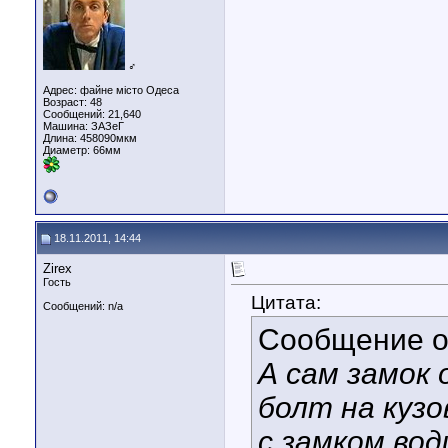
♂
Адрес: файне місто Одеса
Возраст: 48
Сообщений: 21,640
Машина: ЗАЗеГ
Длина:
458090мкм
Диаметр:
66мм
18.11.2011, 14:44
Zirex
Гость
Цитата:
Сообщений: n/a
Сообщение 
А сам замок
болт на кузо
с замком вод