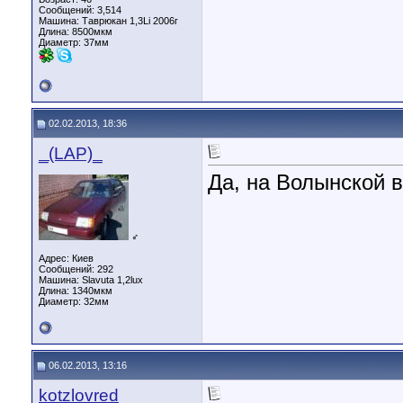
Сообщений: 3,514
Машина: Таврюкан 1,3Li 2006г
Длина:
8500мкм
Диаметр:
37мм
02.02.2013, 18:36
_(LAP)_
Да, на Волынской в
♂
Адрес: Киев
Сообщений: 292
Машина: Slavuta 1,2lux
Длина:
1340мкм
Диаметр:
32мм
06.02.2013, 13:16
kotzlovred