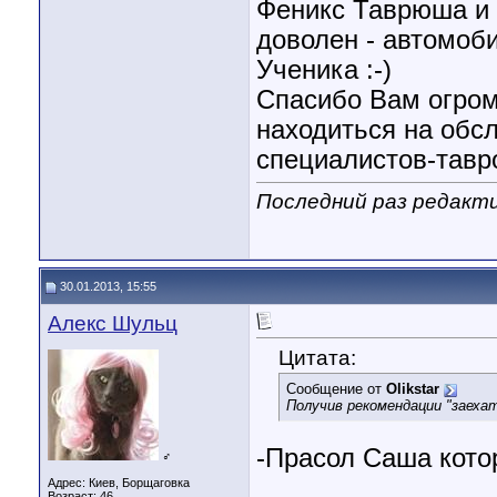
Феникс Таврюша и я
доволен - автомоб
Ученика :-)
Спасибо Вам огром
находиться на обс
специалистов-тавро
Последний раз редактир
30.01.2013, 15:55
Алекс Шульц
Цитата:
Сообщение от
Olikstar
Получив рекомендации "заехат
-Прасол Саша кото
♂
Адрес: Киев, Борщаговка
Возраст: 46