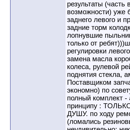
результаты (часть 
возможности) уже 
заднего левого и п
задние торм колод
лопнувшие пыльник
только от ребят)))
регулировки левого
замена масла короб
колеса, рулевой ре
поднятия стекла, а
Поставщиком запча
экономно) по совет
полный комплект - 
принципу : ТОЛЬ
ДУШУ. по ходу рем
(ломались резиновы
неудивительно: ник