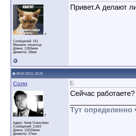
Привет.А делают ли
♀
Сообщений: 151
Машина: пешеход
Длина:
1260мкм
Диаметр:
29мм
08.07.2013, 23:24
Соло
Сейчас работаете?
________________
Тут определенно 
?
Адрес: Киев.Голосеево
Сообщений: 2,663
Длина:
13220мкм
Диаметр:
37мм