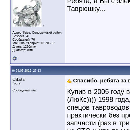
Ребята, а Вы с эле
Таврюшку...
♂
Адрес: Киев. Соломенский район
Возраст: 41
Сообщений: 76
Машина: "Таврия" 110206-32
Длина:
1210мкм
Диаметр:
0мм
28.05.2012, 23:13
Olikstar
Спасибо, ребята за
Гость
Купив в 2005 году 
Сообщений: n/a
(ЛюКс)))) 1998 года
спецов-тавроводов,
практически без пр
запчасти (раз в тр