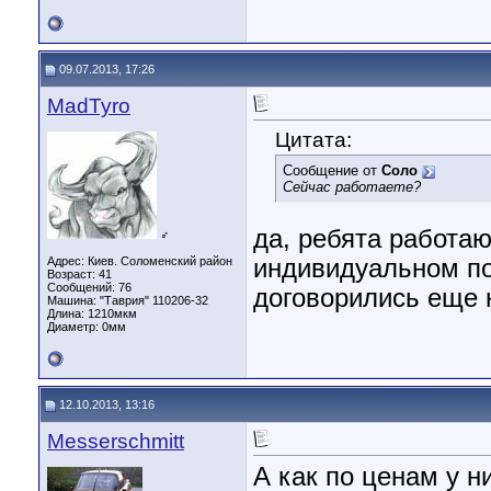
09.07.2013, 17:26
MadTyro
Цитата:
Сообщение от
Соло
Сейчас работаете?
да, ребята работаю
♂
Адрес: Киев. Соломенский район
индивидуальном по
Возраст: 41
Сообщений: 76
договорились еще 
Машина: "Таврия" 110206-32
Длина:
1210мкм
Диаметр:
0мм
12.10.2013, 13:16
Messerschmitt
А как по ценам у н