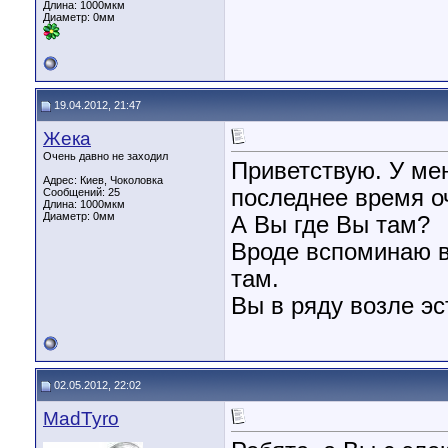
Длина:
1000мкм
Диаметр:
0мм
19.04.2012, 21:47
Жека
Очень давно не заходил
Приветствую. У ме
Адрес: Киев, Чоколовка
последнее время о
Сообщений: 25
Длина:
1000мкм
Диаметр:
0мм
А Вы где Вы там?
Вроде вспоминаю 
там.
Вы в ряду возле эс
02.05.2012, 22:02
MadTyro