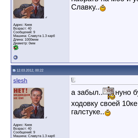
Славку..
♂
Адрес: Киев
Возраст: 40
Сообщений: 9
Машина: Славута 1.3 карб
Длина:
1000мкм
Диаметр:
0мм
12.03.2012, 00:22
slesh
а забыл..
нуно б
ходовку своей 10ке
галстуке..
♂
Адрес: Киев
Возраст: 40
Сообщений: 9
Машина: Славута 1.3 карб