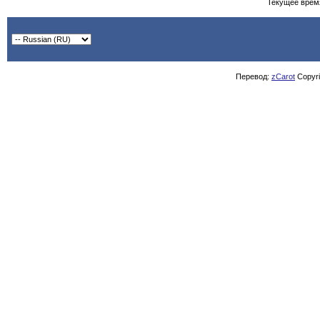
Текущее врем
Перевод:
zCarot
Copyrig