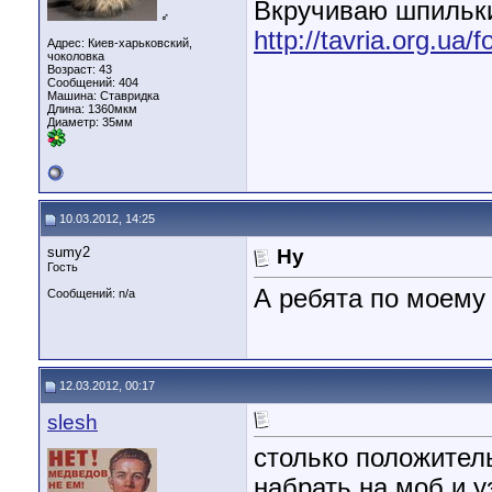
Вкручиваю шпильки
♂
http://tavria.org.u
Адрес: Киев-харьковский,
чоколовка
Возраст: 43
Сообщений: 404
Машина: Ставридка
Длина:
1360мкм
Диаметр:
35мм
10.03.2012, 14:25
sumy2
Ну
Гость
А ребята по моему 
Сообщений: n/a
12.03.2012, 00:17
slesh
столько положитель
набрать на моб и у