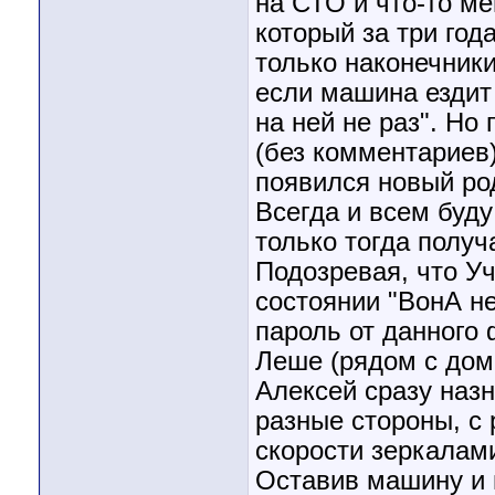
на СТО и что-то мен
который за три год
только наконечники
если машина ездит 
на ней не раз". Но
(без комментариев
появился новый ро
Всегда и всем бу
только тогда полу
Подозревая, что У
состоянии "ВонА не
пароль от данного 
Леше (рядом с дом
Алексей сразу назн
разные стороны, с 
скорости зеркалами
Оставив машину и 