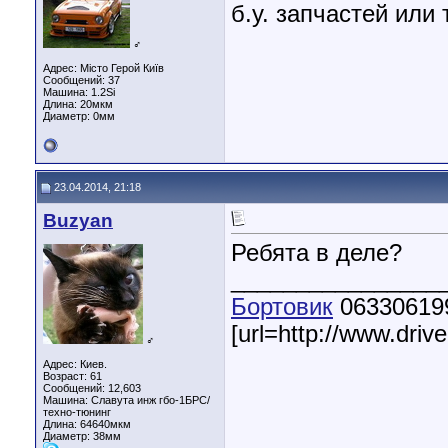
б.у. запчастей или
♂
Адрес: Місто Герой Київ
Сообщений: 37
Машина: 1.2Si
Длина:
20мкм
Диаметр:
0мм
23.04.2014, 21:18
Buzyan
Ребята в деле?
________________
Бортовик
06330619
[url=http://www.driv
♂
Адрес: Киев.
Возраст: 61
Сообщений: 12,603
Машина: Славута инж гбо-1БРС/
техно-тюнинг
Длина:
64640мкм
Диаметр:
38мм