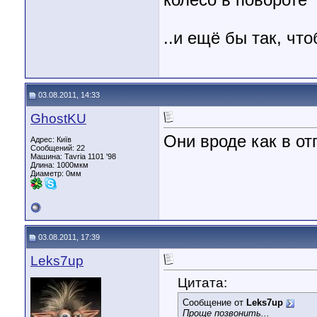
колесо в повороте
..и ещё бы так, что
03.08.2011, 14:33
GhostKU
Они вроде как в от
Адрес: Київ
Сообщений: 22
Машина: Tavria 1101 '98
Длина:
1000мкм
Диаметр:
0мм
03.08.2011, 17:39
Leks7up
Цитата:
Сообщение от
Leks7up
Проще позвонить...