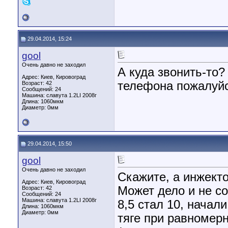
29.04.2014, 15:24
gool
Очень давно не заходил
А куда звонить-то
Адрес: Киев, Кировоград
телефона пожалуй
Возраст: 42
Сообщений: 24
Машина: славута 1.2LI 2008г
Длина:
1060мкм
Диаметр:
0мм
29.04.2014, 15:50
gool
Очень давно не заходил
Скажите, а инжект
Адрес: Киев, Кировоград
Может дело и не со
Возраст: 42
Сообщений: 24
Машина: славута 1.2LI 2008г
8,5 стал 10, начал
Длина:
1060мкм
Диаметр:
0мм
тяге при равномерн