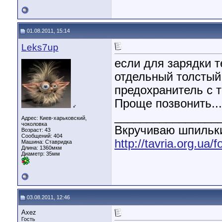
01.08.2011, 15:14
Leks7up
если для зарядки 
отдельный толстый
предохранитель с т
Проще позвонить...
♂
________________
Адрес: Киев-харьковский,
чоколовка
Вкручиваю шпильки
Возраст: 43
Сообщений: 404
http://tavria.org.u
Машина: Ставридка
Длина:
1360мкм
Диаметр:
35мм
03.08.2011, 12:46
Axez
Гость