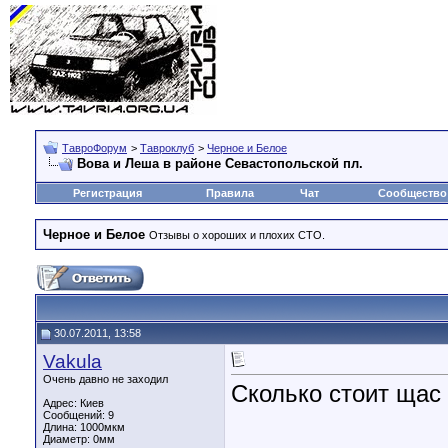
ТавроФорум
>
Тавроклуб
>
Черное и Белое
Вова и Леша в районе Севастопольской пл.
Регистрация
Правила
Чат
Сообщество
Черное и Белое
Отзывы о хороших и плохих СТО.
30.07.2011, 13:58
Vakula
Очень давно не заходил
Сколько стоит щас
Адрес: Киев
Сообщений: 9
Длина:
1000мкм
Диаметр:
0мм