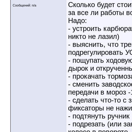
Сколько будет стои
Сообщений: n/a
за все ли работы 
Надо:
- устроить карбюра
никто не лазил)
- выяснить, что тр
подрегулировать У
- пощупать ходову
дырок и открученны
- прокачать тормоз
- сменить заводско
передачи в мороз -
- сделать что-то с
фиксаторы не нажи
- подтянуть ручник
- подрезать (или з