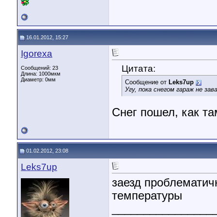
16.01.2012, 15:27
Igorexa
Цитата:
Сообщений: 23
Длина:
1000мкм
Диаметр:
0мм
Сообщение от
Leks7up
Угу, пока снегом гараж не за
Снег пошел, как т
01.02.2012, 23:08
Leks7up
заезд проблематич
температуры
________________