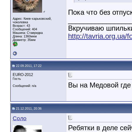
Пока что без отпус
♂
________________
Адрес: Киев-харьковский,
чоколовка
Возраст: 43
Вкручиваю шпильки
Сообщений: 404
Машина: Ставридка
http://tavria.org.u
Длина:
1360мкм
Диаметр:
35мм
22.09.2011, 17:22
EURO-2012
Гость
Вы на Медовой где
Сообщений: n/a
21.12.2011, 20:36
Соло
Ребятки в деле сей