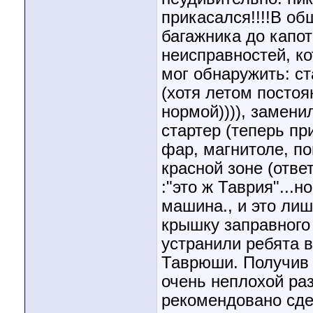
прикасался!!!!В об
багажника до капот
неисправностей, к
мог обнаружить: с
(хотя летом постоя
нормой)))), замени
стартер (теперь пр
фар, магнитоле, по
красной зоне (отве
:"это ж Таврия"...
машина., и это лиш
крышку заправного 
устранили ребята 
Таврюши. Получив р
очень неплохой ра
рекомендовано сде