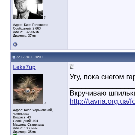
?
Адрес: Киев.Голосеево
Сообщений: 2,663
Длина:
13220мкм
Диаметр:
37мм
22.12.2011, 20:09
Leks7up
Угу, пока снегом г
________________
Вкручиваю шпильки
http://tavria.org.u
♂
Адрес: Киев-харьковский,
чоколовка
Возраст: 43
Сообщений: 404
Машина: Ставридка
Длина:
1360мкм
Диаметр:
35мм