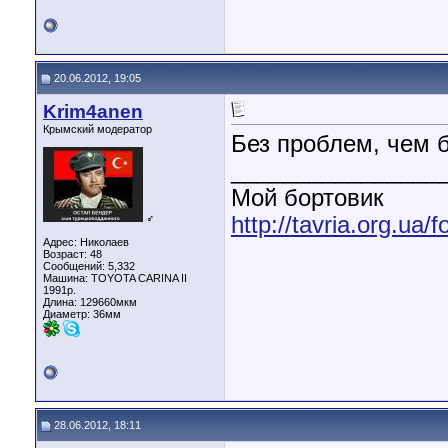
20.06.2012, 19:05
Krim4anen
Крымский модератор
Без проблем, чем 
________________
Мой бортовик
♂
http://tavria.org.ua
Адрес: Николаев
Возраст: 48
Сообщений: 5,332
Машина: TOYOTA CARINA II
1991р.
Длина:
129660мкм
Диаметр:
36мм
28.06.2012, 18:11