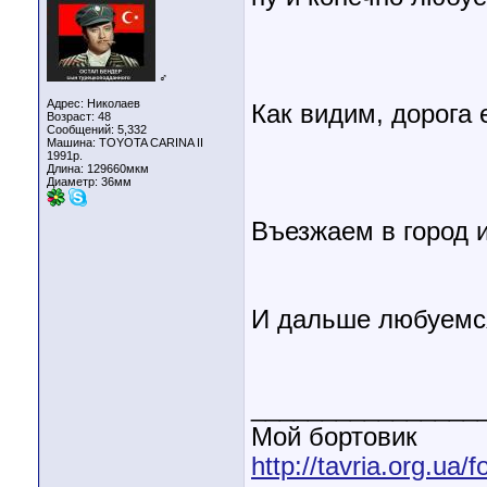
♂
Адрес: Николаев
Как видим, дорога 
Возраст: 48
Сообщений: 5,332
Машина: TOYOTA CARINA II
1991р.
Длина:
129660мкм
Диаметр:
36мм
Въезжаем в город 
И дальше любуемс
________________
Мой бортовик
http://tavria.org.ua