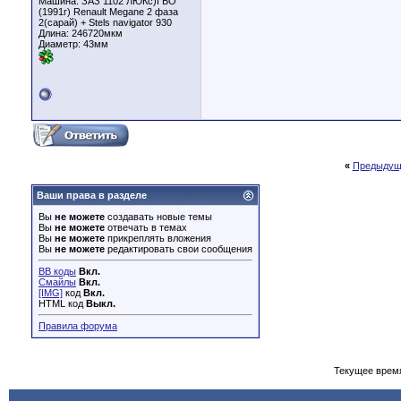
Машина: ЗАЗ 1102 ЛЮКс)ГБО
(1991г) Renault Megane 2 фаза
2(сарай) + Stels navigator 930
Длина:
246720мкм
Диаметр:
43мм
«
Предыдущ
Ваши права в разделе
Вы
не можете
создавать новые темы
Вы
не можете
отвечать в темах
Вы
не можете
прикреплять вложения
Вы
не можете
редактировать свои сообщения
BB коды
Вкл.
Смайлы
Вкл.
[IMG]
код
Вкл.
HTML код
Выкл.
Правила форума
Текущее врем