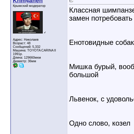
Krim4anen
Крымский модератор
Классная шимпанзе,
замен потребовать
♂
Адрес: Николаев
Енотовидные соба
Возраст: 48
Сообщений: 5,332
Машина: TOYOTA CARINA II
1991р.
Длина:
129660мкм
Диаметр:
36мм
Мишка бурый, вооб
большой
Львенок, с удовол
Одно слово, козел