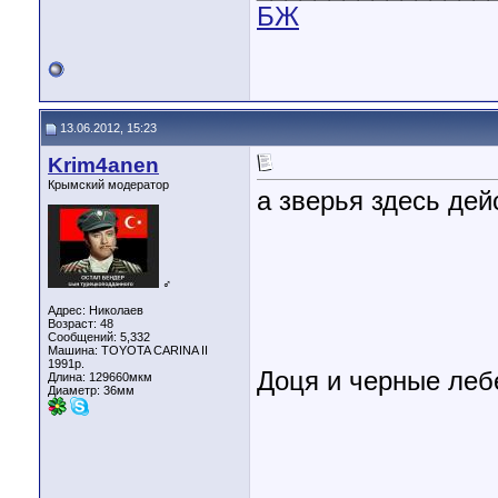
БЖ
13.06.2012, 15:23
Krim4anen
Крымский модератор
а зверья здесь дей
♂
Адрес: Николаев
Возраст: 48
Сообщений: 5,332
Машина: TOYOTA CARINA II
1991р.
Доця и черные леб
Длина:
129660мкм
Диаметр:
36мм