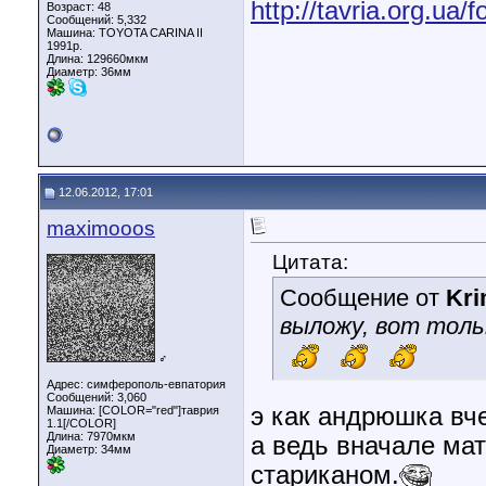
http://tavria.org.ua
Возраст: 48
Сообщений: 5,332
Машина: TOYOTA CARINA II
1991р.
Длина:
129660мкм
Диаметр:
36мм
12.06.2012, 17:01
maximooos
Цитата:
Сообщение от
Kr
выложу, вот тол
♂
Адрес: симферополь-евпатория
Сообщений: 3,060
э как андрюшка вче
Машина: [COLOR="red"]таврия
1.1[/COLOR]
Длина:
7970мкм
а ведь вначале ма
Диаметр:
34мм
стариканом.