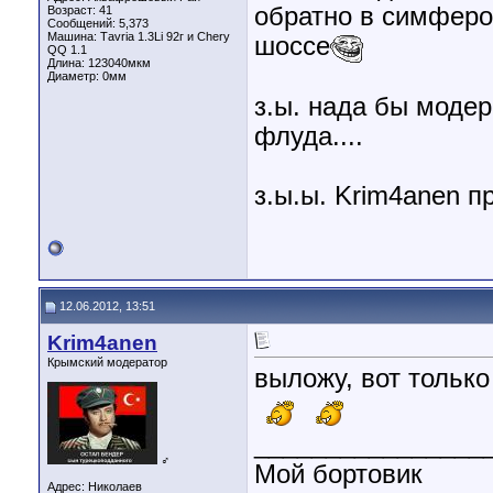
обратно в симферо
Возраст: 41
Сообщений: 5,373
Машина: Таvria 1.3Li 92г и Chery
шоссе
QQ 1.1
Длина:
123040мкм
Диаметр:
0мм
з.ы. нада бы модер
флуда....
з.ы.ы. Krim4anen 
12.06.2012, 13:51
Krim4anen
Крымский модератор
выложу, вот тольк
________________
♂
Мой бортовик
Адрес: Николаев