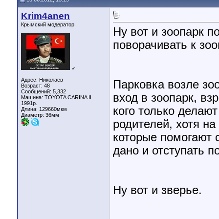
Krim4anen
Крымский модератор
Ну вот и зоопарк п
поворачивать к зоо
♂
Адрес: Николаев
Парковка возле зоо
Возраст: 48
Сообщений: 5,332
вход в зоопарк, вз
Машина: TOYOTA CARINA II
1991р.
кого только делают
Длина:
129660мкм
Диаметр:
36мм
родителей, хотя на
которые помогают 
дано и отступать п
Ну вот и зверье.