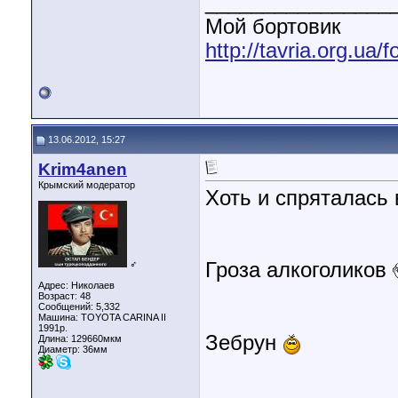
________________
Мой бортовик
http://tavria.org.ua
13.06.2012, 15:27
Krim4anen
Крымский модератор
Хоть и спряталась 
♂
Гроза алкоголиков
Адрес: Николаев
Возраст: 48
Сообщений: 5,332
Машина: TOYOTA CARINA II
1991р.
Зебрун
Длина:
129660мкм
Диаметр:
36мм