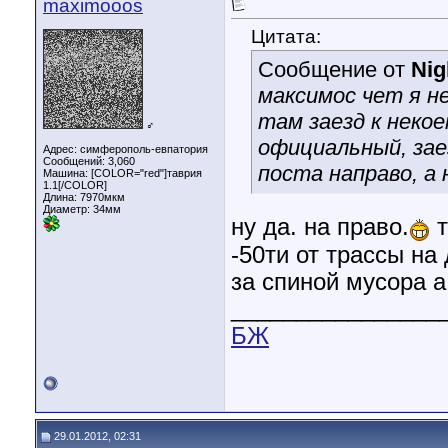
maximooos
Цитата:
Сообщение от
Nig
максимос чет я не
там заезд к неко
♂
официальный, зае
Адрес: симферополь-евпатория
Сообщений: 3,060
поста направо, а 
Машина: [COLOR="red"]таврия
1.1[/COLOR]
Длина:
7970мкм
Диаметр:
34мм
ну да. на право.
т
-50ти от трассы на
за спиной мусора 
________________
БЖ
29.01.2012, 02:31