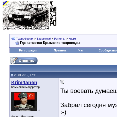
ТавроФорум
>
Тавроклуб
>
Регионы
>
Крым
Где катаются Крымские тавроводы
Регистрация
Правила
Чат
Сообщество
28.01.2012, 17:41
Krim4anen
Крымский модератор
Ты воевать думае
Забрал сегодня му
♂
:-)
Адрес: Николаев