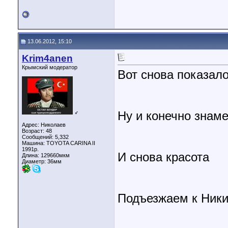
13.06.2012, 15:10
Krim4anen
Крымский модератор
Вот снова показал
♂
Ну и конечно знам
Адрес: Николаев
Возраст: 48
Сообщений: 5,332
Машина: TOYOTA CARINA II
1991р.
И снова красота
Длина:
129660мкм
Диаметр:
36мм
Подъезжаем к Ники