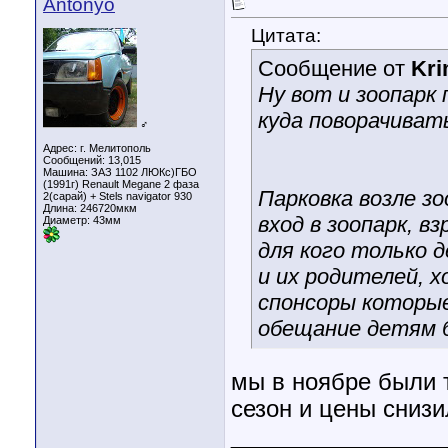
Antonyo
Цитата:
Сообщение от
Kr
Ну вот и зоопарк
куда поворачивать
♂
Адрес: г. Мелитополь
Сообщений: 13,015
Машина: ЗАЗ 1102 ЛЮКс)ГБО
(1991г) Renault Megane 2 фаза
Парковка возле зо
2(сарай) + Stels navigator 930
Длина:
246720мкм
вход в зоопарк, в
Диаметр:
43мм
для кого только 
и их родителей, х
спонсоры которые
обещание детям б
мы в ноябре были т
сезон и цены сниз
________________