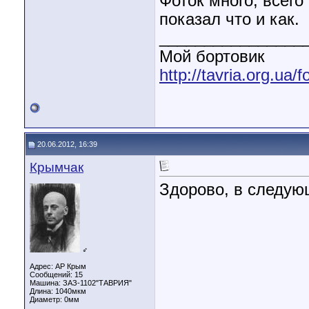
Фоток много, всего
показал что и как.
________________
Мой бортовик
http://tavria.org.ua
20.06.2012, 16:39
Крымчак
Здорово, в следующ
♂
Адрес: АР Крым
Сообщений: 15
Машина: ЗАЗ-1102"ТАВРИЯ"
Длина:
1040мкм
Диаметр:
0мм