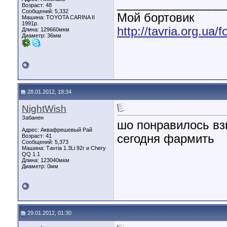
________________
Возраст: 48
Сообщений: 5,332
Мой бортовик
Машина: TOYOTA CARINA II
1991р.
http://tavria.org.ua
Длина:
129660мкм
Диаметр:
36мм
28.01.2012, 18:34
NightWish
Забанен
шо понравилось взв
Адрес: Аквафрешевый Рай
сегодня фармить
Возраст: 41
Сообщений: 5,373
Машина: Таvria 1.3Li 92г и Chery
QQ 1.1
Длина:
123040мкм
Диаметр:
0мм
29.01.2012, 01:30