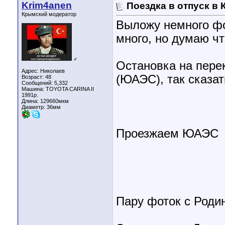
Krim4anen
Поездка в отпуск в
Крымский модератор
Выложу немного фот
много, но думаю чт
♂
Остановка на пере
Адрес: Николаев
(ЮАЭС), так сказат
Возраст: 48
Сообщений: 5,332
Машина: TOYOTA CARINA II
1991р.
Длина:
129660мкм
Диаметр:
36мм
Проезжаем ЮАЭС
Пару фоток с Роди