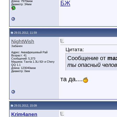
Длина:
7970мкм
БЖ
Диаметр:
34мм
29.01.2012, 11:59
NightWish
Забанен
Цитата:
Адрес: Аквафрешевый Рай
Возраст: 41
Сообщение от
ma
Сообщений: 5,373
Машина: Таvria 1.3Li 92г и Chery
ты опасный челов
QQ 1.1
Длина:
123040мкм
Диаметр:
0мм
та да....
29.01.2012, 15:09
Krim4anen