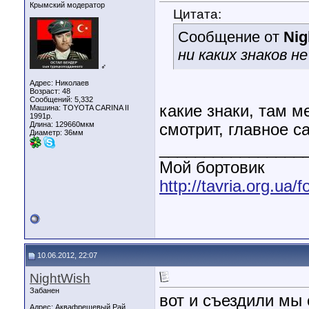
Крымский модератор
Цитата:
Сообщение от
Nig
ни каких знаков не
♂
Адрес: Николаев
Возраст: 48
Сообщений: 5,332
какие знаки, там м
Машина: TOYOTA CARINA II
1991р.
Длина:
129660мкм
смотрит, главное 
Диаметр:
36мм
________________
Мой бортовик
http://tavria.org.ua
10.06.2012, 22:07
NightWish
Забанен
вот и съездили мы 
Адрес: Аквафрешевый Рай