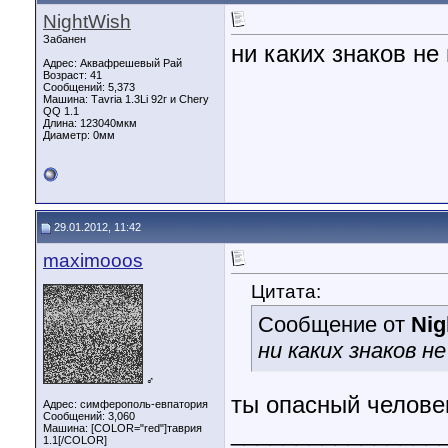
NightWish
Забанен
ни каких знаков не
Адрес: Аквафрешевый Рай
Возраст: 41
Сообщений: 5,373
Машина: Таvria 1.3Li 92г и Chery
QQ 1.1
Длина:
123040мкм
Диаметр:
0мм
29.01.2012, 11:42
maximooos
Цитата:
Сообщение от
Nig
ни каких знаков не
♂
ты опасный челове
Адрес: симферополь-евпатория
Сообщений: 3,060
________________
Машина: [COLOR="red"]таврия
1.1[/COLOR]