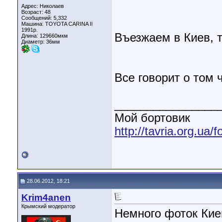
Адрес: Николаев
Возраст: 48
Сообщений: 5,332
Машина: TOYOTA CARINA II
1991р.
Въезжаем в Киев, 
Длина:
129660мкм
Диаметр:
36мм
Все говорит о том 
________________
Мой бортовик
http://tavria.org.ua
28.06.2012, 18:21
Krim4anen
Крымский модератор
Немного фоток Кие