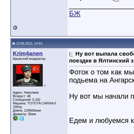
________________
БЖ
13.06.2012, 14:53
Krim4anen
Ну вот выпала своб
Крымский модератор
поездке в Ялтинский з
Фоток о том как м
подьема на Ангарс
♂
Адрес: Николаев
Ну вот мы начали 
Возраст: 48
Сообщений: 5,332
Машина: TOYOTA CARINA II
1991р.
Длина:
129660мкм
Диаметр:
36мм
Едем и любуемся к