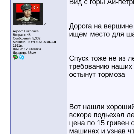
Вид с горы Ай-петр
♂
Дорога на вершине
Адрес: Николаев
ищем место для ш
Возраст: 48
Сообщений: 5,332
Машина: TOYOTA CARINA II
1991р.
Длина:
129660мкм
Диаметр:
36мм
Спуск тоже не из л
требованию наших 
остынут тормоза
Вот нашли хороший 
вскоре подьехал ле
цена по 15 гривен 
машинах и узнав чт