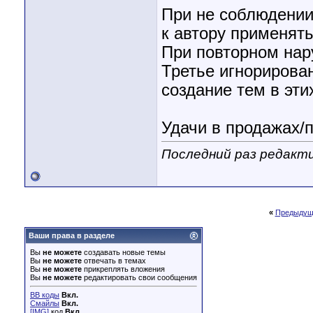
При не соблюдении 
к автору применять
При повторном нар
Третье игнорирован
создание тем в эти
Удачи в продажах/п
Последний раз редакти
«
Предыдущ
Ваши права в разделе
Вы
не можете
создавать новые темы
Вы
не можете
отвечать в темах
Вы
не можете
прикреплять вложения
Вы
не можете
редактировать свои сообщения
BB коды
Вкл.
Смайлы
Вкл.
[IMG]
код
Вкл.