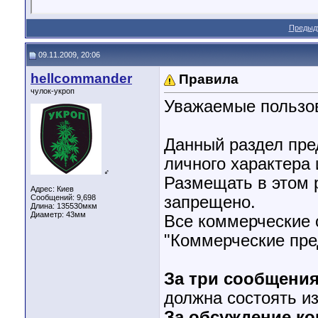
Предыд
09.11.2009, 20:06
hellcommander
Правила
чулок-укроп
Уважаемые пользо
Данный раздел пре
личного характера
♂
Размещать в этом 
Адрес: Киев
Сообщений: 9,698
запрещено.
Длина:
135530мкм
Диаметр:
43мм
Все коммерческие 
"Коммерческие пре
За три сообщения
должна состоять из
За обсуждение ко