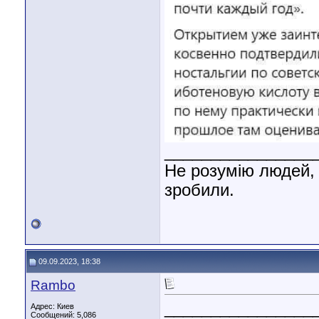
________________
Не розумію людей, 
зробили.
09.09.2023, 18:38
Rambo
________________
Адрес: Киев
Сообщений: 5,086