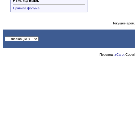
HTML код
Выкл.
Правила форума
Текущее врем
Перевод:
zCarot
Copyrig