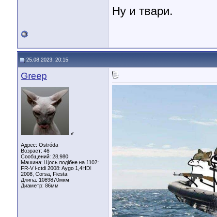
Ну и твари.
25.08.2023, 20:15
Greep
♂
Адрес: Ostróda
Возраст: 46
Сообщений: 28,980
Машина: Щось подібне на 1102:
FR-V i-ctdi 2008: Aygo 1,4HDI
2008, Corsa, Fiesta
Длина:
1089870мкм
Диаметр:
86мм