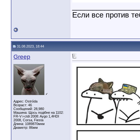
________________
Если все против те
31.08.2023, 18:44
Greep
♂
Адрес: Ostróda
Возраст: 46
Сообщений: 28,980
Машина: Щось подібне на 1102:
FR-V i-ctdi 2008: Aygo 1,4HDI
2008, Corsa, Fiesta
Длина:
1089870мкм
Диаметр:
86мм