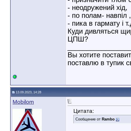
- неодружений хід,
- по полам- навпіл ,
- пика в гармату і т.д..
Куди дивляться щир
ЦПШ?
________________
Вы хотите поставит
поставлю в тупик с
13.09.2023, 14:28
Mobilom
Цитата:
Сообщение от
Rambo