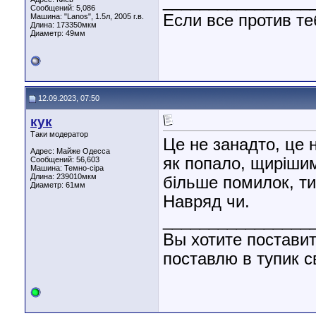
________________
Сообщений: 5,086
Если все против те
Машина: "Lanos", 1.5л, 2005 г.в.
Длина:
173350мкм
Диаметр:
49мм
12.09.2023, 07:50
кук
Таки модератор
Це не занадто, це 
Адрес: Майже Одесса
як попало, щиріши
Сообщений: 56,603
Машина: Темно-сіра
Длина:
239010мкм
більше помилок, т
Диаметр:
61мм
Навряд чи.
________________
Вы хотите поставит
поставлю в тупик с