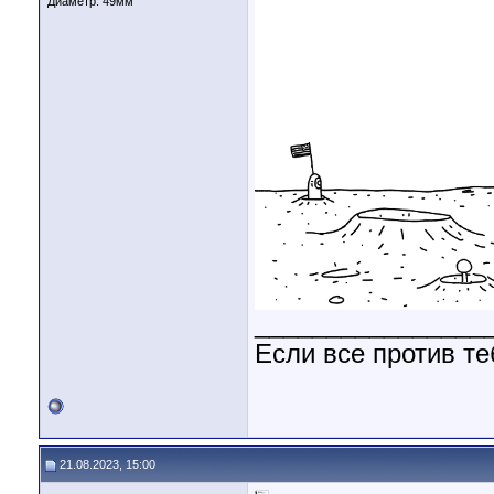
Диаметр:
49мм
________________
Если все против те
21.08.2023, 15:00