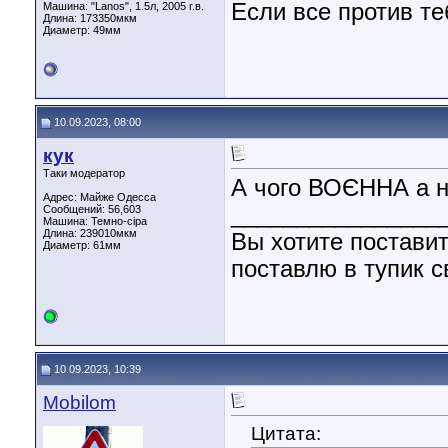
Если все против те
Машина: "Lanos", 1.5л, 2005 г.в.
Длина:
173350мкм
Диаметр:
49мм
10.09.2023, 08:00
кук
Таки модератор
А чого ВОЄННА а 
Адрес: Майже Одесса
________________
Сообщений: 56,603
Машина: Темно-сіра
Длина:
239010мкм
Вы хотите поставит
Диаметр:
61мм
поставлю в тупик с
10.09.2023, 10:39
Mobilom
Цитата: