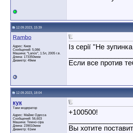
12.09.2023, 15:39
Rambo
Із серії "Не зупинка,
Адрес: Киев
Сообщений: 5,086
________________
Машина: "Lanos", 1.5л, 2005 г.в.
Длина:
173350мкм
Диаметр:
49мм
Если все против те
12.09.2023, 18:04
кук
Таки модератор
+100500!
Адрес: Майже Одесса
________________
Сообщений: 56,603
Машина: Темно-сіра
Длина:
239010мкм
Вы хотите поставит
Диаметр:
61мм