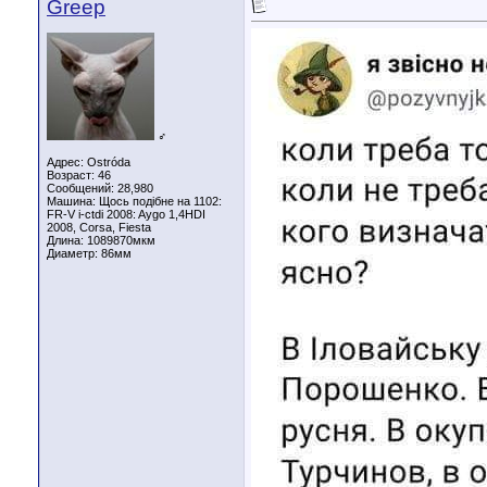
Greep
♂
Адрес: Ostróda
Возраст: 46
Сообщений: 28,980
Машина: Щось подібне на 1102:
FR-V i-ctdi 2008: Aygo 1,4HDI
2008, Corsa, Fiesta
Длина:
1089870мкм
Диаметр:
86мм