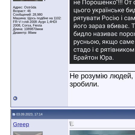
♂
Адрес: Ostróda
Возраст: 46
Сообщений: 28,980
Машина: Щось подібне на 1102:
FR-V i-ctdi 2008: Aygo 1,4HDI
2008, Corsa, Fiesta
Длина:
1089870мкм
Диаметр:
86мм
________________
Не розумію людей, 
зробили.
03.09.2023, 17:14
Greep