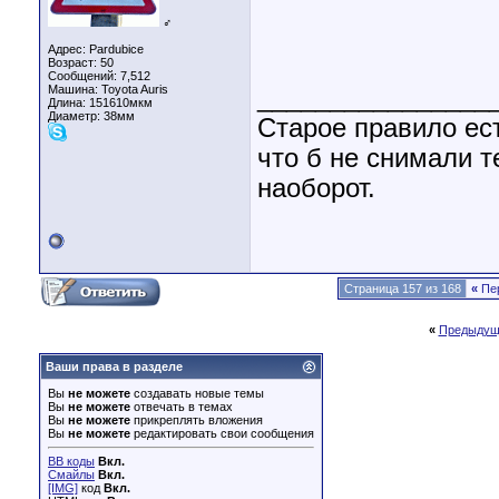
♂
Адрес: Pardubice
Возраст: 50
Сообщений: 7,512
Машина: Toyota Auris
________________
Длина:
151610мкм
Диаметр:
38мм
Старое правило ест
что б не снимали т
наоборот.
Страница 157 из 168
«
Пе
«
Предыдущ
Ваши права в разделе
Вы
не можете
создавать новые темы
Вы
не можете
отвечать в темах
Вы
не можете
прикреплять вложения
Вы
не можете
редактировать свои сообщения
BB коды
Вкл.
Смайлы
Вкл.
[IMG]
код
Вкл.