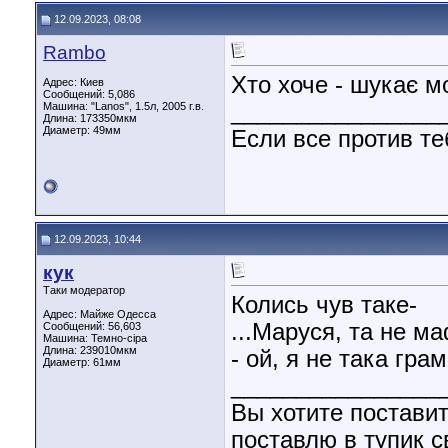
12.09.2023, 08:08
Rambo
Хто хоче - шукає м
Адрес: Киев
Сообщений: 5,086
________________
Машина: "Lanos", 1.5л, 2005 г.в.
Длина:
173350мкм
Диаметр:
49мм
Если все против те
12.09.2023, 10:44
кук
Таки модератор
Колись чув таке-
Адрес: Майже Одесса
...Маруся, та не ма
Сообщений: 56,603
Машина: Темно-сіра
Длина:
239010мкм
- ой, я не така гра
Диаметр:
61мм
________________
Вы хотите поставит
поставлю в тупик с