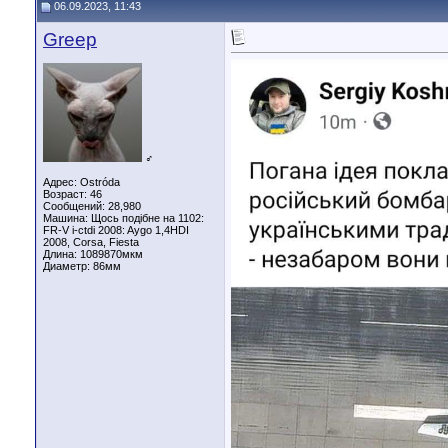
06.09.2023, 11:43
Greep
♂
Адрес: Ostróda
Возраст: 46
Сообщений: 28,980
Машина: Щось подібне на 1102:
FR-V i-ctdi 2008: Aygo 1,4HDI
2008, Corsa, Fiesta
Длина:
1089870мкм
Диаметр:
86мм