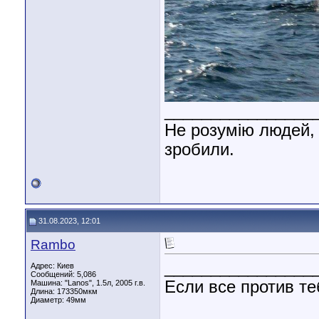
________________
Не розумію людей, 
зробили.
31.08.2023, 12:01
Rambo
________________
Адрес: Киев
Сообщений: 5,086
Если все против те
Машина: "Lanos", 1.5л, 2005 г.в.
Длина:
173350мкм
Диаметр:
49мм