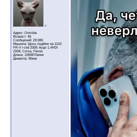
♂
Адрес: Ostróda
Возраст: 46
Сообщений: 28,980
Машина: Щось подібне на 1102:
FR-V i-ctdi 2008: Aygo 1,4HDI
2008, Corsa, Fiesta
Длина:
1089870мкм
Диаметр:
86мм