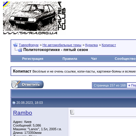
ТавроФорум
>
Не автомобильные темы
>
Курилка
>
Копипаст
Политотокортинке - пятый сезон
Регистрация
Правила
Чат
Сообщество
Копипаст
Весёлые и не очень ссылки, копи-пасты, картинки-бояны и всякие
Страница 157 из 168
«
Пе
20.08.2023, 18:03
Rambo
Адрес: Киев
Сообщений: 5,086
Машина: "Lanos", 1.5л, 2005 г.в.
Длина:
173350мкм