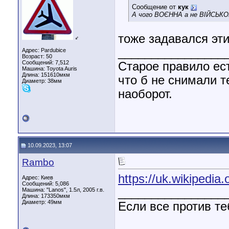
Сообщение от
кук
А чого ВОЄННА а не ВІЙСЬК
тоже задавался эт
♂
________________
Адрес: Pardubice
Возраст: 50
Сообщений: 7,512
Старое правило ест
Машина: Toyota Auris
Длина:
151610мкм
что б не снимали т
Диаметр:
38мм
наоборот.
10.09.2023, 13:07
Rambo
https://uk.wikipe
Адрес: Киев
Сообщений: 5,086
________________
Машина: "Lanos", 1.5л, 2005 г.в.
Длина:
173350мкм
Диаметр:
49мм
Если все против те