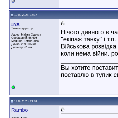
10.09.2023, 13:17
кук
Таки модератор
Нічого дивного в ча
Адрес: Майже Одесса
"екіпаж танку" і т.п.
Сообщений: 56,603
Машина: Темно-сіра
Длина:
239010мкм
Військова розвідка 
Диаметр:
61мм
коли нема війни, ро
________________
Вы хотите поставит
поставлю в тупик с
11.09.2023, 21:01
Rambo
Адрес: Киев