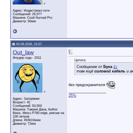
♂
Адрес: Индастриал сити
Сообщений: 26,977
Машина: Coub Nuroad Pro
Диаметр:
56мм
04.08.2026, 15:07
Out_law
Флудер года - 2011
Цитата:
Сообщение от
Бука
там ещё
силовой кабель
и а
без предохранителя
__________________
♂
25%
Адрес: Запоріжжя
Возраст: 42
Сообщений: 50,550
Машина: Таврия Дана, Author
Basic, Meizu P780 edge, рюкзак на
100 литров
Длина:
493610мкм
Диаметр:
72мм