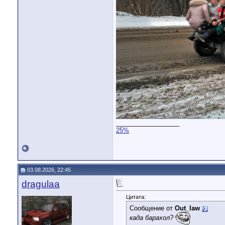
__________________
25%
03.08.2026, 22:45
dragulaa
Цитата:
Сообщение от
Out_law
када барахол?