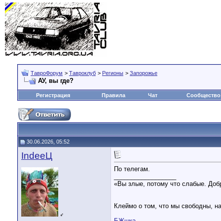
ТавроФорум
>
Тавроклуб
>
Регионы
>
Запорожье
АУ, вы где?
Регистрация
Правила
Чат
Сообщество
30.06.2026, 05:52
IndeeЦ
По телегам.
__________________
«Вы злые, потому что слабые. Доб
Клеймо о том, что мы свободны, н
♂
БЖшка