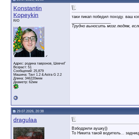
Konstantin
Kopeykin
таки пикап победил походу. ваш кэп
R/O
__________________
Трудно выносить мозг людям, если
♂
Адрес: родина тавронов, ШевчеГ
Возраст: 51
Сообщений: 25,879
Машина: Tavr 1.2 & Astra G 2.2
Длина:
346220мкм
Диаметр:
62мм
29.07.2026, 20:38
dragulaa
Взбодрили аушку))
То Никита такой водитель... задни