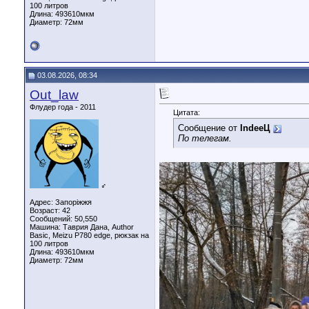
100 литров
Длина:
493610мкм
Диаметр:
72мм
03.08.2026, 08:34
Out_law
Флудер года - 2011
Цитата:
Сообщение от
IndeeЦ
По телегам.
♂
Адрес: Запоріжжя
Возраст: 42
Сообщений: 50,550
Машина: Таврия Дана, Author
Basic, Meizu P780 edge, рюкзак на
100 литров
Длина:
493610мкм
Диаметр:
72мм