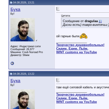
04.08.2026, 13:21
Бука
Бу!
Цитата:
Сообщение от
dragulaa
Диски есть) тавро-винтячьи 
ой гарные были
♂
__________________
Творчество душевнобольных!
Адрес: Индастриал сити
Сидим. Едим. Пьём.
Сообщений: 26,977
WINT customs на YouTube
Машина: Coub Nuroad Pro
Диаметр:
56мм
04.08.2026, 13:22
Бука
Бу!
там ещё силовой кабель и акустич
__________________
Творчество душевнобольных!
Сидим. Едим. Пьём.
WINT customs на YouTube