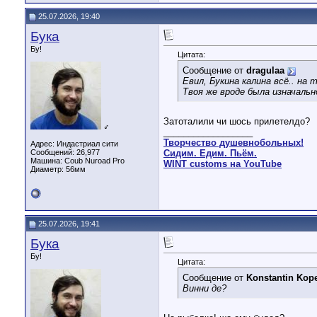
25.07.2026, 19:40
Бука
Бу!
Цитата:
Сообщение от
dragulaa
Евил, Букина калина всё.. на
Твоя же вроде была изначальн
Затоталили чи шось прилетелдо?
♂
__________________
Творчество душевнобольных!
Адрес: Индастриал сити
Сообщений: 26,977
Сидим. Едим. Пьём.
Машина: Coub Nuroad Pro
WINT customs на YouTube
Диаметр:
56мм
25.07.2026, 19:41
Бука
Бу!
Цитата:
Сообщение от
Konstantin Kop
Винни де?