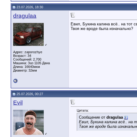
23.07.2026, 18:30
dragulaa
Евил, Букина калина всё.. на тот с
Твоя же вроде была изначально?
♂
Адрес: zaporozhye
Возраст: 34
Сообщений: 2,700
Машина: Заз 1105 Дана
Длина:
16640мкм
Диаметр:
32мм
25.07.2026, 00:27
Evil
Цитата:
Сообщение от
dragulaa
Евил, Букина калина всё.. на
Твоя же вроде была изначальн
♂