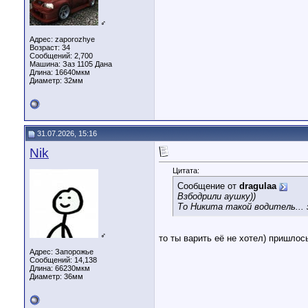
♂
Адрес: zaporozhye
Возраст: 34
Сообщений: 2,700
Машина: Заз 1105 Дана
Длина:
16640мкм
Диаметр:
32мм
31.07.2026, 15:16
Nik
Цитата:
Сообщение от
dragulaa
Взбодрили аушку))
То Никита такой водитель... 
♂
то ты варить её не хотел) пришлос
Адрес: Запорожье
Сообщений: 14,138
Длина:
66230мкм
Диаметр:
36мм