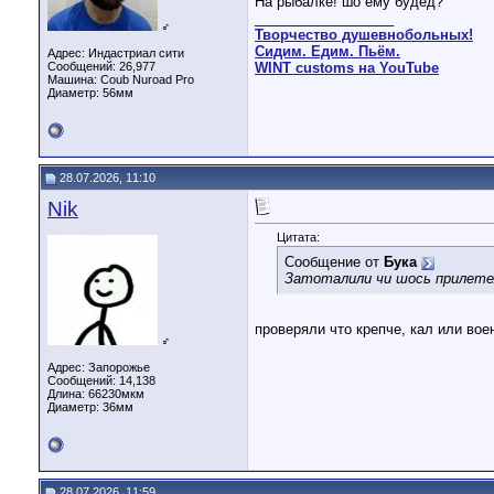
На рыбалке! шо ему будед?
__________________
♂
Творчество душевнобольных!
Сидим. Едим. Пьём.
Адрес: Индастриал сити
Сообщений: 26,977
WINT customs на YouTube
Машина: Coub Nuroad Pro
Диаметр:
56мм
28.07.2026, 11:10
Nik
Цитата:
Сообщение от
Бука
Затоталили чи шось прилете
проверяли что крепче, кал или вое
♂
Адрес: Запорожье
Сообщений: 14,138
Длина:
66230мкм
Диаметр:
36мм
28.07.2026, 11:59