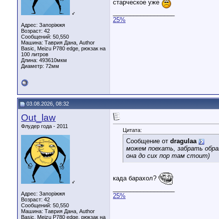
старческое уже
__________________
♂
25%
Адрес: Запоріжжя
Возраст: 42
Сообщений: 50,550
Машина: Таврия Дана, Author
Basic, Meizu P780 edge, рюкзак на
100 литров
Длина:
493610мкм
Диаметр:
72мм
03.08.2026, 08:32
Out_law
Флудер года - 2011
Цитата:
Сообщение от
dragulaa
можем поехать, забрать обра
она до сих пор там стоит)
када барахол?
♂
__________________
Адрес: Запоріжжя
25%
Возраст: 42
Сообщений: 50,550
Машина: Таврия Дана, Author
Basic, Meizu P780 edge, рюкзак на