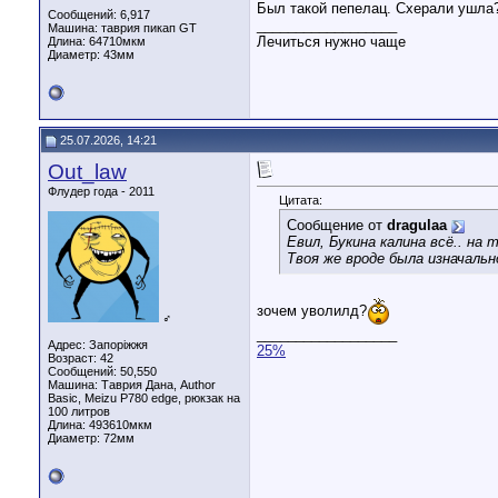
Был такой пепелац. Схерали ушла
Сообщений: 6,917
__________________
Машина: таврия пикап GT
Лечиться нужно чаще
Длина:
64710мкм
Диаметр:
43мм
25.07.2026, 14:21
Out_law
Флудер года - 2011
Цитата:
Сообщение от
dragulaa
Евил, Букина калина всё.. на
Твоя же вроде была изначальн
зочем уволилд?
♂
__________________
Адрес: Запоріжжя
25%
Возраст: 42
Сообщений: 50,550
Машина: Таврия Дана, Author
Basic, Meizu P780 edge, рюкзак на
100 литров
Длина:
493610мкм
Диаметр:
72мм