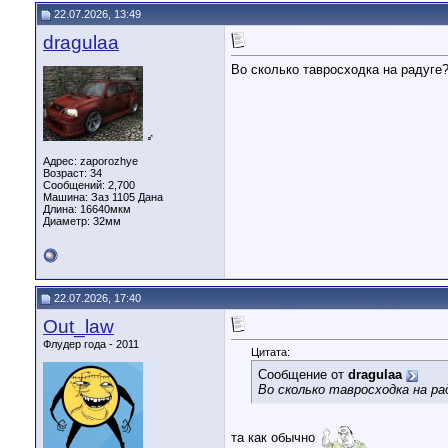
22.07.2026, 13:49
dragulaa
Во сколько тавросходка на радуге
♂
Адрес: zaporozhye
Возраст: 34
Сообщений: 2,700
Машина: Заз 1105 Дана
Длина:
16640мкм
Диаметр:
32мм
22.07.2026, 17:40
Out_law
Флудер года - 2011
Цитата:
Сообщение от
dragulaa
Во сколько тавросходка на ра
та как обычно