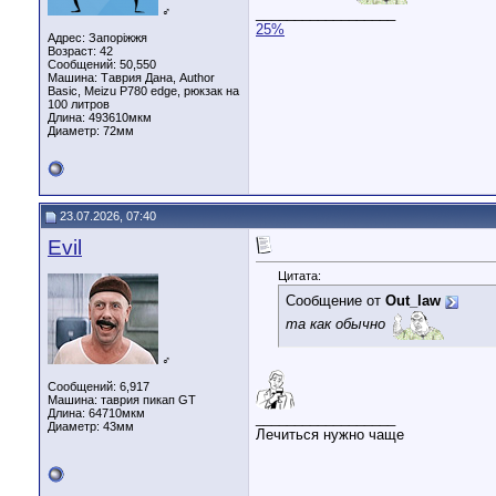
♂
__________________
25%
Адрес: Запоріжжя
Возраст: 42
Сообщений: 50,550
Машина: Таврия Дана, Author
Basic, Meizu P780 edge, рюкзак на
100 литров
Длина:
493610мкм
Диаметр:
72мм
23.07.2026, 07:40
Evil
Цитата:
Сообщение от
Out_law
та как обычно
♂
Сообщений: 6,917
Машина: таврия пикап GT
Длина:
64710мкм
__________________
Диаметр:
43мм
Лечиться нужно чаще