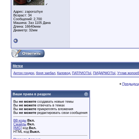
♂
Адрес: zaporozhye
Возраст: 34
Сообщений: 2,700
Машина: Заз 1105 Дана
Длина:
16640мкм
Диаметр:
32мм
Метки
Антон гондон
,
боня заебал
,
Каловод
,
ПАТРИОТЫ
,
ПИДАРМОТЫ
,
Утлав жопоеб
«
Предыдущ
Ваши права в разделе
Вы
не можете
создавать новые темы
Вы
не можете
отвечать в темах
Вы
не можете
прикреплять вложения
Вы
не можете
редактировать свои сообщения
BB коды
Вкл.
Смайлы
Вкл.
[IMG]
код
Вкл.
HTML код
Выкл.