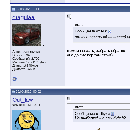
02.08.2026, 10:11
dragulaa
Цитата:
Сообщение от
Nik
то ты варить её не хотел) п
♂
можем поехать, забрать обратно...
Адрес: zaporozhye
она до сих пор там стоит)
Возраст: 34
Сообщений: 2,700
Машина: Заз 1105 Дана
Длина:
16640мкм
Диаметр:
32мм
03.08.2026, 08:32
Out_law
Флудер года - 2011
Цитата:
Сообщение от
Бука
На рыбалке!
шо ему будед?