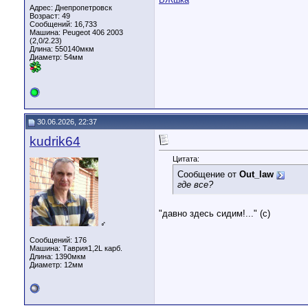
Адрес: Днепропетровск
Возраст: 49
Сообщений: 16,733
Машина: Peugeot 406 2003
(2,0/2.23)
Длина:
550140мкм
Диаметр:
54мм
30.06.2026, 22:37
kudrik64
Цитата:
Сообщение от
Out_law
где все?
"давно здесь сидим!..." (с)
♂
Сообщений: 176
Машина: Таврия1,2L карб.
Длина:
1390мкм
Диаметр:
12мм