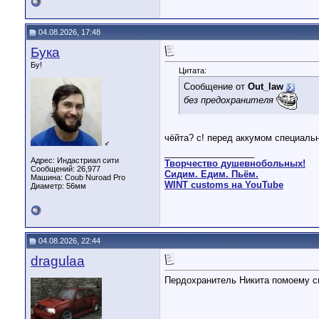
04.08.2026, 17:48
Бука
Бу!
Цитата:
Сообщение от
Out_law
без предохранителя
чёйта? с! перед аккумом специал
♂
__________________
Адрес: Индастриал сити
Творчество душевнобольных!
Сообщений: 26,977
Сидим. Едим. Пьём.
Машина: Coub Nuroad Pro
WINT customs на YouTube
Диаметр:
56мм
04.08.2026, 22:44
dragulaa
Пердохранитель Никита помоему с