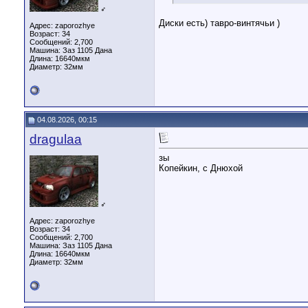
♂
Диски есть) тавро-винтячьи )
Адрес: zaporozhye
Возраст: 34
Сообщений: 2,700
Машина: Заз 1105 Дана
Длина:
16640мкм
Диаметр:
32мм
04.08.2026, 00:15
dragulaa
зы
Копейкин, с Днюхой
♂
Адрес: zaporozhye
Возраст: 34
Сообщений: 2,700
Машина: Заз 1105 Дана
Длина:
16640мкм
Диаметр:
32мм