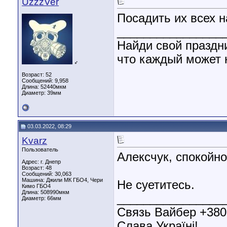
UzzzVer
Посадить их всех н
________________
Найди свой праздни
что каждый может н
♂
Возраст: 52
Сообщений: 9,958
Длина:
52440мкм
Диаметр:
39мм
03.03.2022, 08:29
Kvarz
Пользователь
Алексчук, спокойно
Адрес: г. Днепр
Возраст: 48
Сообщений: 30,063
Машина: Джили МК ГБО4, Чери
Не суетитесь.
Кимо ГБО4
Длина:
508990мкм
________________
Диаметр:
66мм
Связь Вайбер +38
Слава Україні!