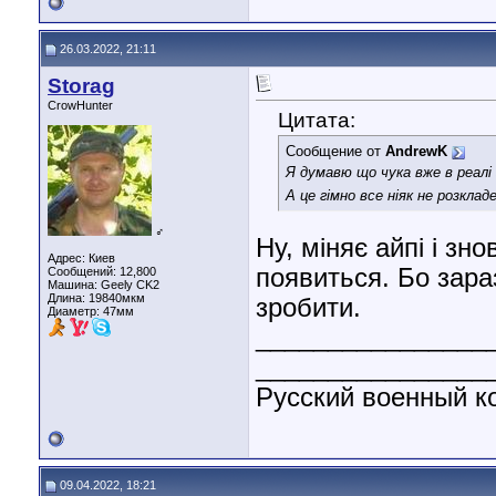
26.03.2022, 21:11
Storag
CrowHunter
Цитата:
Сообщение от
AndrewK
Я думавю що чука вже в реалі
А це гімно все ніяк не розкла
♂
Ну, міняє айпі і зн
Адрес: Киев
появиться. Бо зара
Сообщений: 12,800
Машина: Geely CK2
Длина:
19840мкм
зробити.
Диаметр:
47мм
________________
________________
Русский военный ко
09.04.2022, 18:21