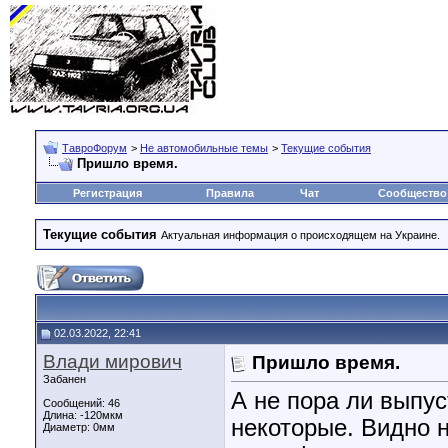
ТавроФорум
>
Не автомобильные темы
>
Текущие события
Пришло время.
Регистрация
Правила
Чат
Сообщество
Текущие события
Актуальная информация о происходящем на Украине.
02.03.2022, 22:41
Влади мирович
Пришло время.
Забанен
А не пора ли выпус
Сообщений: 46
Длина:
-120мкм
некоторые. Видно 
Диаметр:
0мм