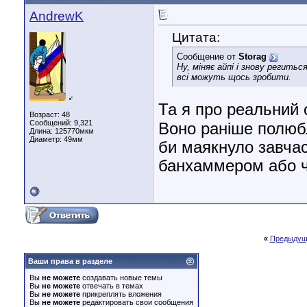
AndrewK
Цитата:
Сообщение от
Storag
Ну, міняє айпі і знову регить
всі можуть щось зробити.
♂
Та я про реальний с
Возраст: 48
Сообщений: 9,321
Воно раніше полюбл
Длина:
125770мкм
Диаметр:
49мм
би маякнуло завчас
банхаммером або ч
«
Предыдущ
Ваши права в разделе
Вы
не можете
создавать новые темы
Вы
не можете
отвечать в темах
Вы
не можете
прикреплять вложения
Вы
не можете
редактировать свои сообщения