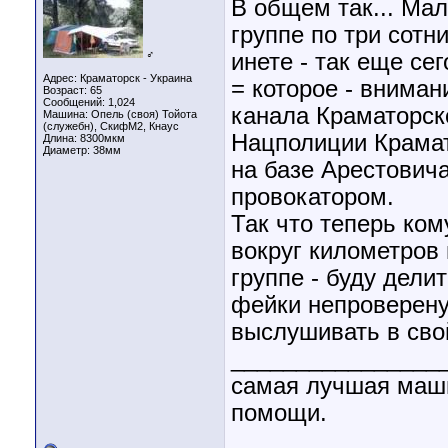
В общем так... Мал
группе по три сот
♂
инете - так еще се
Адрес: Краматорск - Украина
= которое - вниман
Возраст: 65
Сообщений: 1,024
канала Краматорско
Машина: Опель (своя) Тойота
(служебн), СкифМ2, Кнаус
Нацполиции Крамат
Длина:
8300мкм
Диаметр:
38мм
на базе Арестович
провокатором.
Так что теперь ком
вокруг километров 
группе - буду дели
фейки непроверену
выслушивать в сво
________________
самая лучшая машин
помощи.