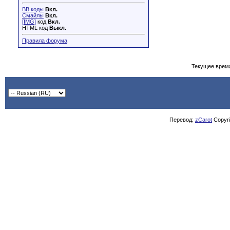
BB коды
Вкл.
Смайлы
Вкл.
[IMG]
код
Вкл.
HTML код
Выкл.
Правила форума
Текущее врем
Перевод:
zCarot
Copyrig