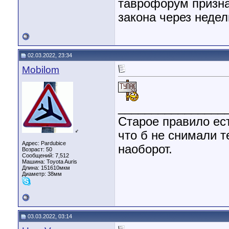
таврофорум призна
закона через неде
02.03.2022, 23:34
Mobilom
________________
Старое правило ест
♂
что б не снимали т
Адрес: Pardubice
наоборот.
Возраст: 50
Сообщений: 7,512
Машина: Toyota Auris
Длина:
151610мкм
Диаметр:
38мм
03.03.2022, 03:14