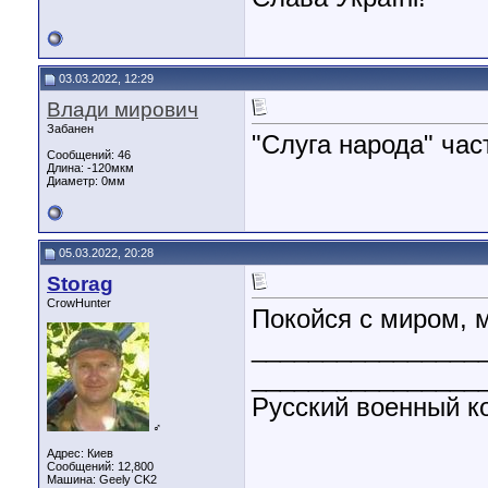
03.03.2022, 12:29
Влади мирович
Забанен
"Слуга народа" час
Сообщений: 46
Длина:
-120мкм
Диаметр:
0мм
05.03.2022, 20:28
Storag
CrowHunter
Покойся с миром, м
________________
________________
Русский военный ко
♂
Адрес: Киев
Сообщений: 12,800
Машина: Geely CK2