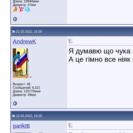
Длина:
19840мкм
Диаметр:
47мм
21.03.2022, 15:39
AndrewK
Я думавю що чука 
А це гімно все ніяк
♂
Возраст: 48
Сообщений: 9,321
Длина:
125770мкм
Диаметр:
49мм
22.03.2022, 19:28
garikttt