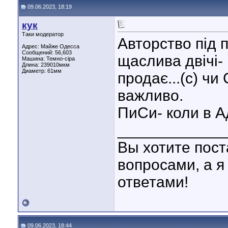
09.06.2023, 18:19
кук
Таки модератор
Авторство під 
Адрес: Майже Одесса
Сообщений: 56,603
щаслива двічі- 
Машина: Темно-сіра
Длина:
239010мкм
Диаметр:
61мм
продає...(с) чи 
важливо.
ПиСи- коли в 
____________
Вы хотите пост
вопросами, а я
ответами!
09.06.2023, 18:44