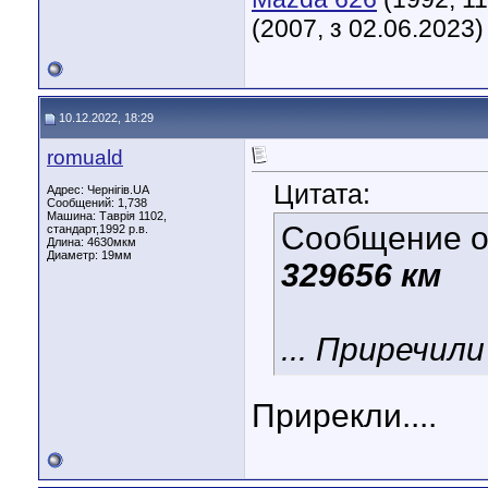
(2007, з 02.06.2023)
10.12.2022, 18:29
romuald
Цитата:
Адрес: Чернігів.UA
Сообщений: 1,738
Машина: Таврія 1102,
Сообщение 
стандарт,1992 р.в.
Длина:
4630мкм
Диаметр:
19мм
329656 км
... Приречили 
Прирекли....