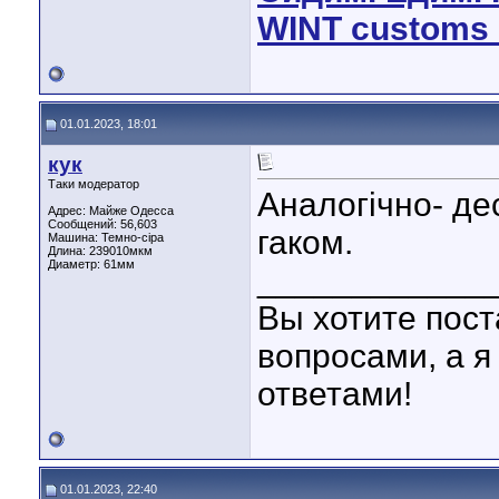
WINT customs 
01.01.2023, 18:01
кук
Таки модератор
Аналогічно- дес
Адрес: Майже Одесса
Сообщений: 56,603
гаком.
Машина: Темно-сіра
Длина:
239010мкм
Диаметр:
61мм
____________
Вы хотите пост
вопросами, а я
ответами!
01.01.2023, 22:40