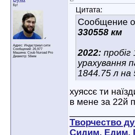
Бу!
Цитата:
Сообщение 
330558 км
♂
Адрес: Индастриал сити
Сообщений: 26,977
2022:
пробіг 
Машина: Coub Nuroad Pro
Диаметр:
56мм
урахування п
1844.75 л на
хуяссє ти наїзд
в мене за 22й п
____________
Творчество д
Сидим. Едим. 