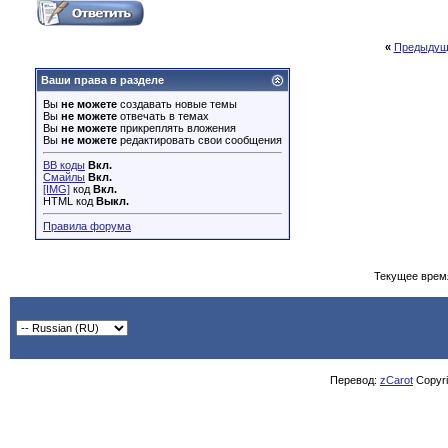
«
Предыдущ
Ваши права в разделе
Вы
не можете
создавать новые темы
Вы
не можете
отвечать в темах
Вы
не можете
прикреплять вложения
Вы
не можете
редактировать свои сообщения
BB коды
Вкл.
Смайлы
Вкл.
[IMG]
код
Вкл.
HTML код
Выкл.
Правила форума
Текущее врем
Перевод:
zCarot
Copyrig