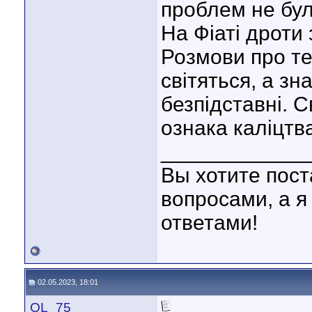
проблем не було
На Фіаті дроти з
Розмови про те
світяться, а зн
безпідставні. С
ознака каліцтва
____________
Вы хотите пост
вопросами, а я
ответами!
02.05.2023, 18:01
OL_75