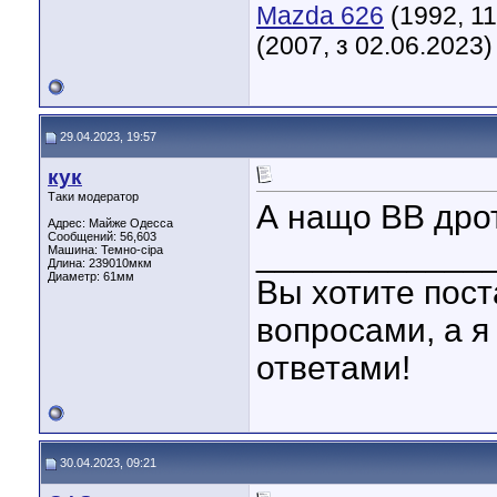
Mazda 626
(1992, 11
(2007, з 02.06.2023)
29.04.2023, 19:57
кук
Таки модератор
А нащо ВВ дро
Адрес: Майже Одесса
Сообщений: 56,603
____________
Машина: Темно-сіра
Длина:
239010мкм
Диаметр:
61мм
Вы хотите пост
вопросами, а я
ответами!
30.04.2023, 09:21