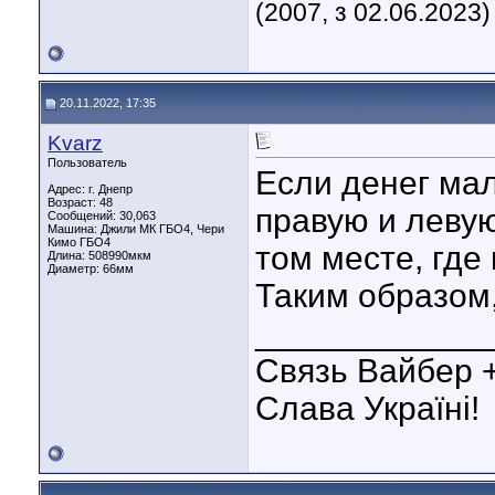
(2007, з 02.06.2023)
20.11.2022, 17:35
Kvarz
Пользователь
Если денег ма
Адрес: г. Днепр
Возраст: 48
правую и левую
Сообщений: 30,063
Машина: Джили МК ГБО4, Чери
Кимо ГБО4
том месте, где 
Длина:
508990мкм
Диаметр:
66мм
Таким образом,
____________
Связь Вайбер 
Слава Україні!