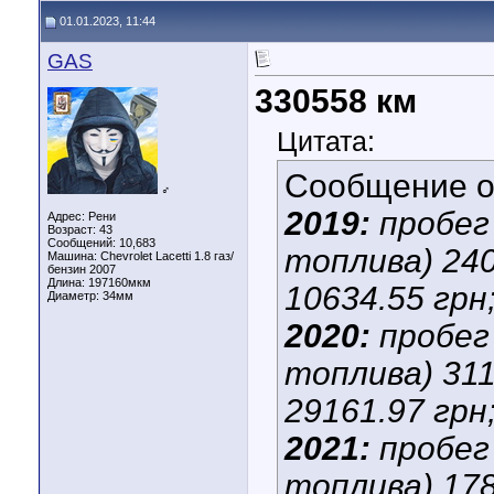
01.01.2023, 11:44
GAS
330558 км
Цитата:
Сообщение 
♂
2019:
пробег 
Адрес: Рени
Возраст: 43
Сообщений: 10,683
топлива) 240
Машина: Chevrolet Lacetti 1.8 газ/
бензин 2007
Длина:
197160мкм
10634.55 грн
Диаметр:
34мм
2020:
пробег 
топлива) 311
29161.97 грн
2021:
пробег 
топлива) 178