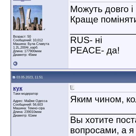
Можуть довго і
Краще поміняти
____________
♂
Возраст: 50
RUS- ні
Сообщений: 10,012
Машина: Була Славута
PEACE- да!
1.2L,2004г.,карб.
Длина:
177900мкм
Диаметр:
45мм
03.05.2023, 11:51
кук
Таки модератор
Яким чином, к
Адрес: Майже Одесса
Сообщений: 56,603
____________
Машина: Темно-сіра
Длина:
239010мкм
Диаметр:
61мм
Вы хотите пост
вопросами, а я