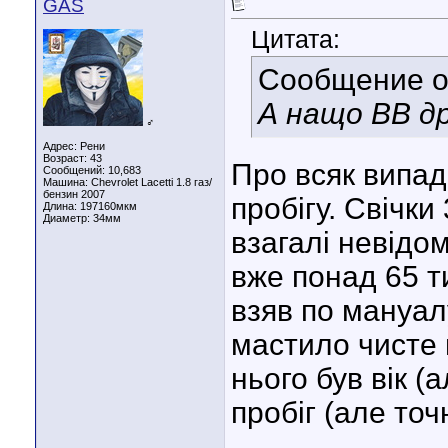
GAS
Цитата:
Сообщение 
А нащо ВВ д
♂
Адрес: Рени
Возраст: 43
Про всяк випадо
Сообщений: 10,683
Машина: Chevrolet Lacetti 1.8 газ/
бензин 2007
пробігу. Свічки 
Длина:
197160мкм
Диаметр:
34мм
взагалі невідом
вже понад 65 т
взяв по мануал
мастило чисте 
нього був вік (
пробіг (але то
____________