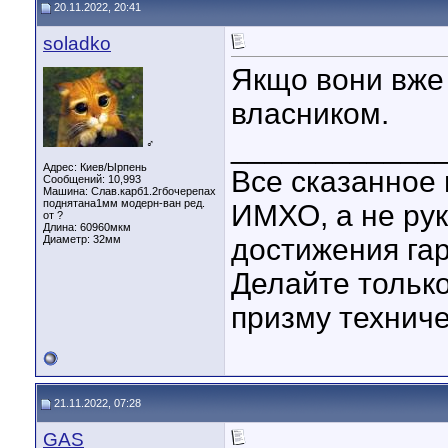
20.11.2022, 20:41
soladko
Якщо вони вже 
власником.
____________
♂
Адрес: Киев/Ырпень
Все сказанное
Сообщений: 10,993
Машина: Слав.карб1.2гбочерепах
поднятана1мм модерн-ван ред.
ИМХО, а не рук
от ?
Длина:
60960мкм
Диаметр:
32мм
достижения гар
Делайте только
призму техниче
21.11.2022, 07:28
GAS