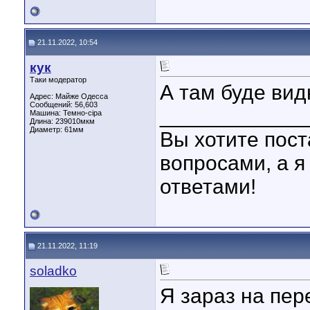
21.11.2022, 10:54
кук
Таки модератор
А там буде вид
Адрес: Майже Одесса
Сообщений: 56,603
____________
Машина: Темно-сіра
Длина:
239010мкм
Диаметр:
61мм
Вы хотите пост
вопросами, а я
ответами!
21.11.2022, 11:19
soladko
Я зараз на пере