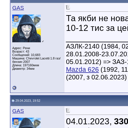
GAS
Та якби не нова
10-12 тис за це
____________
♂
АЗЛК-2140 (1984, 02
Адрес: Рени
Возраст: 43
28.01.2008-23.07.20
Сообщений: 10,683
Машина: Chevrolet Lacetti 1.8 газ/
05.01.2012) => ЗАЗ-
бензин 2007
Длина:
197160мкм
Mazda 626
(1992, 11
Диаметр:
34мм
(2007, з 02.06.2023)
29.04.2023, 19:52
GAS
04.01.2023,
330