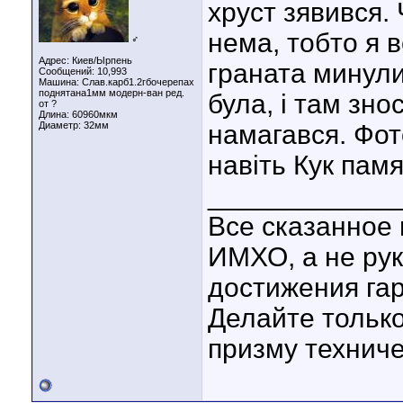
хруст зявився. 
нема, тобто я 
♂
Адрес: Киев/Ырпень
граната минули
Сообщений: 10,993
Машина: Слав.карб1.2гбочерепах
поднятана1мм модерн-ван ред.
була, і там зно
от ?
Длина:
60960мкм
Диаметр:
32мм
намагався. Фот
навіть Кук пам
____________
Все сказанное
ИМХО, а не рук
достижения гар
Делайте только
призму техниче