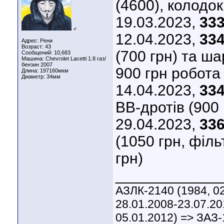
(4600), колодок
19.03.2023,
333
♂
12.04.2023,
334
Адрес: Рени
Возраст: 43
(700 грн) та ша
Сообщений: 10,683
Машина: Chevrolet Lacetti 1.8 газ/
бензин 2007
900 грн робота
Длина:
197160мкм
Диаметр:
34мм
14.04.2023,
334
ВВ-дротів (900 
29.04.2023,
336
(1050 грн, філь
грн)
____________
АЗЛК-2140 (1984, 02
28.01.2008-23.07.20
05.01.2012) => ЗАЗ-