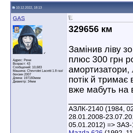
10.12.2022, 18:13
GAS
329656 км
Замінив ліву зо
♂
плюс 300 грн р
Адрес: Рени
Возраст: 43
амортизатори, 
Сообщений: 10,683
Машина: Chevrolet Lacetti 1.8 газ/
бензин 2007
потік й тримає
Длина:
197160мкм
Диаметр:
34мм
вже мабуть на 
____________
АЗЛК-2140 (1984, 02
28.01.2008-23.07.20
05.01.2012) => ЗАЗ-
Mazda 626
(1992, 11