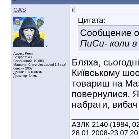
GAS
Цитата:
Сообщение 
ПиСи- коли 
♂
Адрес: Рени
Возраст: 43
Бляха, сьогодні
Сообщений: 10,683
Машина: Chevrolet Lacetti 1.8 газ/
бензин 2007
Київському шос
Длина:
197160мкм
Диаметр:
34мм
товариш на Маз
повернулися. Я
набрати, виба
____________
АЗЛК-2140 (1984, 02
28.01.2008-23.07.20