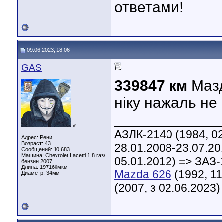
ответами!
09.06.2023, 18:06
GAS
339847 км
Мазд
ніку нажаль не 
____________
♂
АЗЛК-2140 (1984, 02
Адрес: Рени
Возраст: 43
28.01.2008-23.07.20
Сообщений: 10,683
Машина: Chevrolet Lacetti 1.8 газ/
05.01.2012) => ЗАЗ-
бензин 2007
Длина:
197160мкм
Mazda 626
(1992, 11
Диаметр:
34мм
(2007, з 02.06.2023)