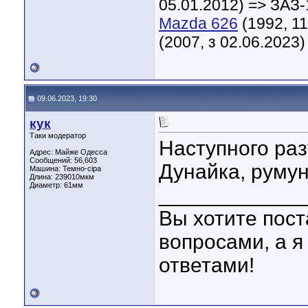
05.01.2012) => ЗАЗ-
Mazda 626
(1992, 11
(2007, з 02.06.2023)
09.06.2023, 19:30
кук
Таки модератор
Наступного раз
Адрес: Майже Одесса
Сообщений: 56,603
Дунайка, румунс
Машина: Темно-сіра
Длина:
239010мкм
Диаметр:
61мм
____________
Вы хотите пост
вопросами, а я
ответами!