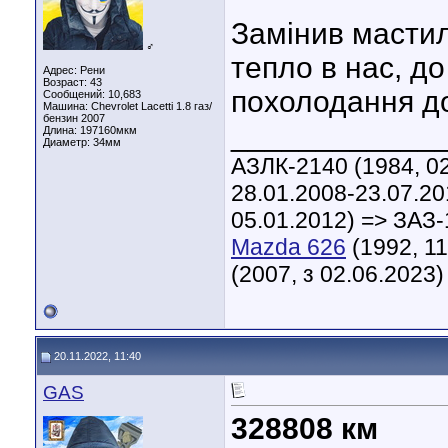
Замінив мастил
♂
тепло в нас, д
Адрес: Рени
Возраст: 43
похолодання д
Сообщений: 10,683
Машина: Chevrolet Lacetti 1.8 газ/
бензин 2007
____________
Длина:
197160мкм
Диаметр:
34мм
АЗЛК-2140 (1984, 02
28.01.2008-23.07.20
05.01.2012) => ЗАЗ-
Mazda 626
(1992, 11
(2007, з 02.06.2023)
20.11.2022, 11:40
GAS
328808 км