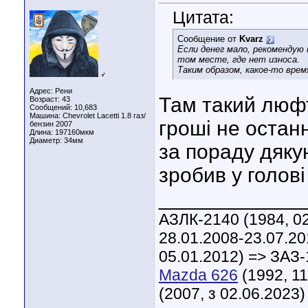
Цитата:
Сообщение от
Kvarz
Если денег мало, рекомендую
том месте, где нет износа.
Таким образом, какое-то врем
♂
Адрес: Рени
Там такий люфт
Возраст: 43
Сообщений: 10,683
Машина: Chevrolet Lacetti 1.8 газ/
гроші не остан
бензин 2007
Длина:
197160мкм
Диаметр:
34мм
за пораду дяку
зробив у голові
____________
АЗЛК-2140 (1984, 02
28.01.2008-23.07.20
05.01.2012) => ЗАЗ-
Mazda 626
(1992, 11
(2007, з 02.06.2023)