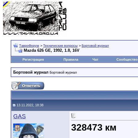
ТавроФорум
>
Технические вопросы
>
Бортовой журнал
Mazda 626 GE, 1992, 1.8, 16V
Регистрация
Правила
Чат
Сообщество
Бортовой журнал
Бортовой журнал
13.11.2022, 18:38
GAS
328473 км