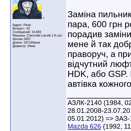
Заміна пильникі
♂
пара, 600 грн 
Адрес: Рени
Возраст: 43
порадив заміни
Сообщений: 10,683
Машина: Chevrolet Lacetti 1.8 газ/
бензин 2007
мене й так доб
Длина:
197160мкм
Диаметр:
34мм
праворуч, а при
відчутний люфт
HDK, або GSP. 
автівка кожног
____________
АЗЛК-2140 (1984, 02
28.01.2008-23.07.20
05.01.2012) => ЗАЗ-
Mazda 626
(1992, 11