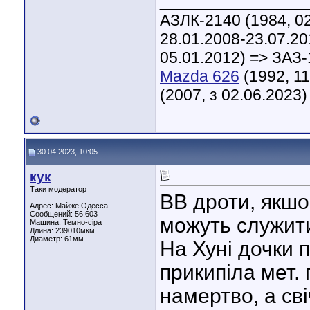
АЗЛК-2140 (1984, 02
28.01.2008-23.07.20
05.01.2012) => ЗАЗ-
Mazda 626
(1992, 11
(2007, з 02.06.2023)
30.04.2023, 10:05
кук
Таки модератор
ВВ дроти, якшо
Адрес: Майже Одесса
Сообщений: 56,603
можуть служити
Машина: Темно-сіра
Длина:
239010мкм
Диаметр:
61мм
На Хуні дочки п
прикипіла мет. 
намертво, а сві