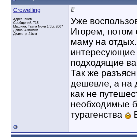
Crowelling
Уже воспользов
Адрес: Киев
Сообщений: 715
Машина: Tavria Nova 1.3Li, 2007
Игорем, потом 
Длина:
4380мкм
Диаметр:
21мм
маму на отдых.
интересующие 
подходящие вар
Так же разъясн
дешевле, а на 
как не путешес
необходимые бу
турагенства
В