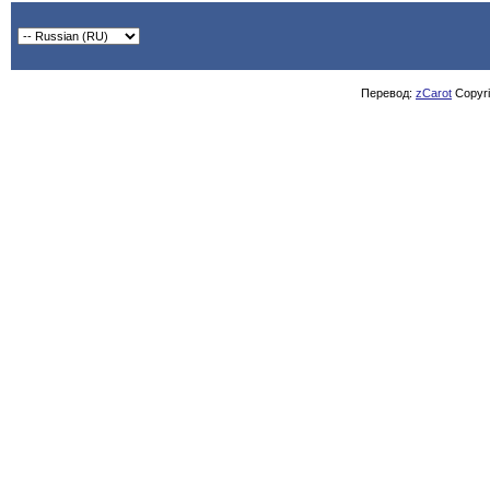
Перевод:
zCarot
Copyrig