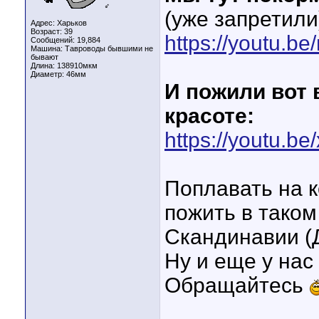
♂
(уже запретили
Адрес: Харьков
Возраст: 39
https://youtu.b
Сообщений: 19,884
Машина: Тавроводы бывшими не
бывают
Длина:
138910мкм
Диаметр:
46мм
И пожили вот 
красоте:
https://youtu.b
Поплавать на 
пожить в таком
Скандинавии (Д
Ну и еще у нас
Обращайтесь
____________