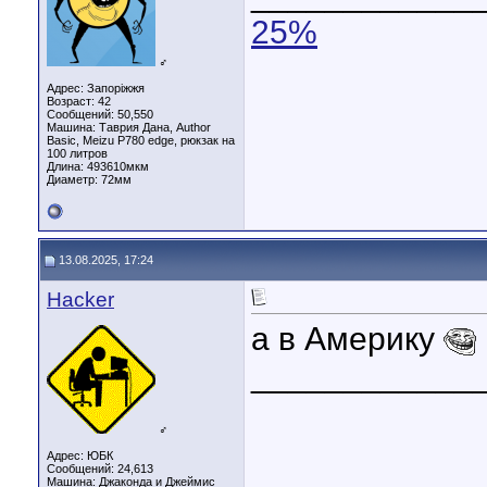
25%
♂
Адрес: Запоріжжя
Возраст: 42
Сообщений: 50,550
Машина: Таврия Дана, Author
Basic, Meizu P780 edge, рюкзак на
100 литров
Длина:
493610мкм
Диаметр:
72мм
13.08.2025, 17:24
Hacker
а в Америку
____________
♂
Адрес: ЮБК
Сообщений: 24,613
Машина: Джаконда и Джеймис