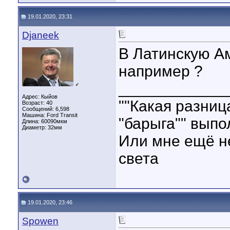
19.01.2020, 23:31
Djaneek
В Латинскую Ам
например ?
____________
♂
Адрес: Кыйов
""Какая разниц
Возраст: 40
Сообщений: 6,598
Машина: Ford Transit
"барыга"" выпо
Длина:
60090мкм
Диаметр:
32мм
Или мне ещё не
света
19.01.2020, 23:46
Spowen