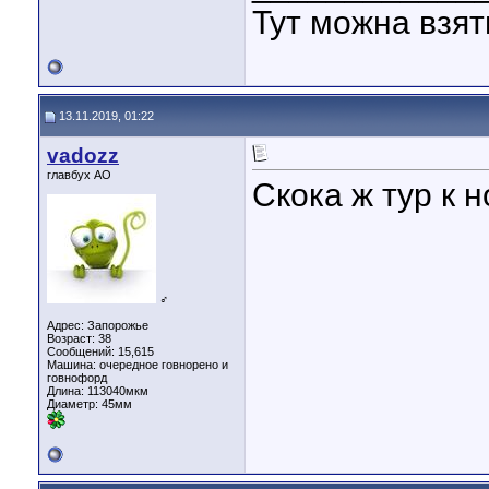
Тут можна взя
13.11.2019, 01:22
vadozz
главбух АО
Скока ж тур к 
♂
Адрес: Запорожье
Возраст: 38
Сообщений: 15,615
Машина: очередное говнорено и
говнофорд
Длина:
113040мкм
Диаметр:
45мм