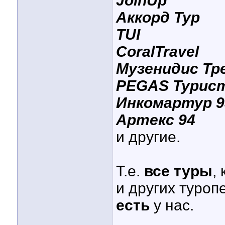
JoinUp
Аккорд Тур
TUI
CoralTravel
Музенидис Тр
PEGAS Турис
Инкомартур 9
Артекс 94
и другие.
Т.е.
все туры
,
и других туроп
есть
у нас.