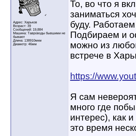
То, во что я в
заниматься хоч
♂
буду. Работаем
Адрес: Харьков
Возраст: 39
Сообщений: 19,884
Подбираем и о
Машина: Тавроводы бывшими не
бывают
Длина:
138910мкм
можно из любог
Диаметр:
46мм
встрече в Харь
https://www.y
Я сам невероя
много где побы
интерес), как 
это время неск