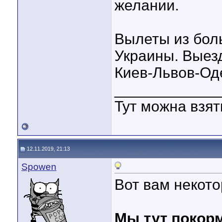
желании.
Вылеты из бол
Украины. Выезд
Киев-Львов-Од
____________
Тут можна взя
12.11.2019, 21:13
Spowen
Вот вам некот
Мы тут покор