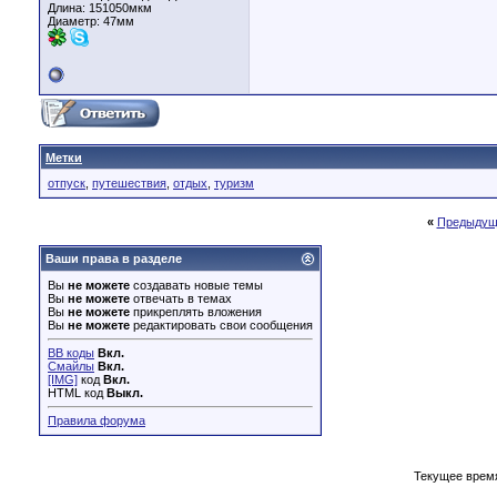
Длина:
151050мкм
Диаметр:
47мм
Метки
отпуск
,
путешествия
,
отдых
,
туризм
«
Предыдущ
Ваши права в разделе
Вы
не можете
создавать новые темы
Вы
не можете
отвечать в темах
Вы
не можете
прикреплять вложения
Вы
не можете
редактировать свои сообщения
BB коды
Вкл.
Смайлы
Вкл.
[IMG]
код
Вкл.
HTML код
Выкл.
Правила форума
Текущее врем