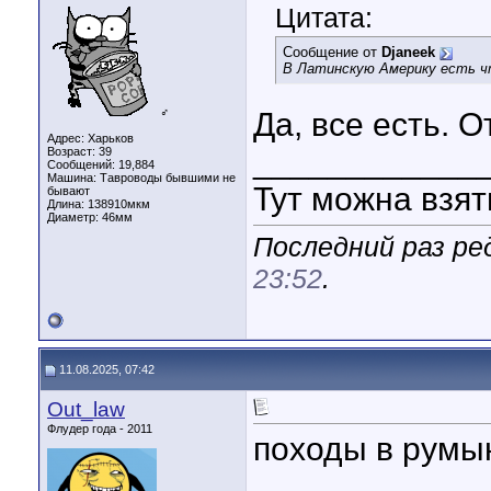
Цитата:
Сообщение от
Djaneek
В Латинскую Америку есть чт
♂
Да, все есть. О
Адрес: Харьков
____________
Возраст: 39
Сообщений: 19,884
Машина: Тавроводы бывшими не
Тут можна взя
бывают
Длина:
138910мкм
Диаметр:
46мм
Последний раз ре
23:52
.
11.08.2025, 07:42
Out_law
Флудер года - 2011
походы в румы
____________