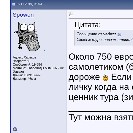
13.11.2019, 03:03
Spowen
Цитата:
Сообщение от
vadozz
Скока ж тур к норгам стоит?
♂
Около 750 евро
Адрес: Харьков
Возраст: 39
самолетиком (
Сообщений: 19,884
Машина: Тавроводы бывшими не
бывают
дороже
Если 
Длина:
138910мкм
Диаметр:
46мм
личку когда на
ценник тура (зи
____________
Тут можна взя