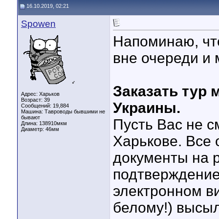
16.10.2019, 02:21
Spowen
Напоминаю, чт
вне очереди и 
♂
Заказать тур 
Адрес: Харьков
Возраст: 39
Украины.
Сообщений: 19,884
Машина: Тавроводы бывшими не
бывают
Пусть Вас не с
Длина:
138910мкм
Диаметр:
46мм
Харькове. Все
документы на 
подтверждение
электронном ви
белому!) высы