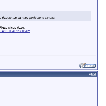
 думаю що за пару років воно згнило.
 Якщо місце буде.
_ultr...0_4l/p2360642/
#
1754