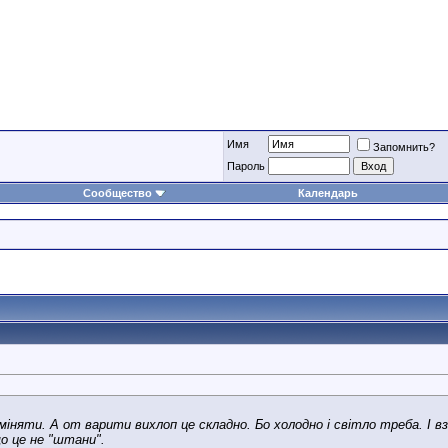
Имя
Запомнить?
Пароль
Сообщество
Календарь
іняти. А от варити вихлоп це складно. Бо холодно і світло треба. І в
о це не "штани".