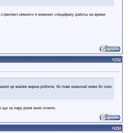
е стреляют.немного я изменил специфику работы на время
#
1752
загалі це майже марна робота, бо там зазвичай нема до чого
 що за пару років воно згнило.
#
1753