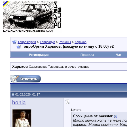
ТавроФорум
>
Тавроклуб
>
Регионы
>
Харьков
ТавроОргии Харьков. (каждую пятницу с 18:00) v2
Регистрация
Правила
Чат
Харьков
Харьковские Тавроводы и сочуствующие
01.02.2026, 01:17
bonia
Цитата:
Сообщение от
masster
Масло можна хоть і в мене пом
варити. Можна поміняти. Якщ