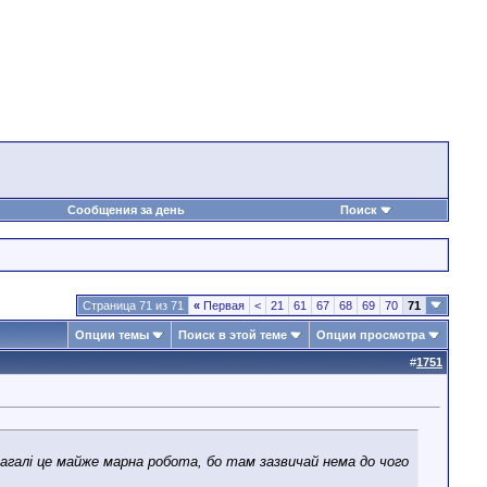
Сообщения за день
Поиск
Страница 71 из 71
«
Первая
<
21
61
67
68
69
70
71
Опции темы
Поиск в этой теме
Опции просмотра
#
1751
загалі це майже марна робота, бо там зазвичай нема до чого