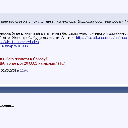
умаю що січе на стику штанів і колектора. Вихлопна система Босал. Не
ожна буде міняти взагалі в теплі і без своєї участі, у нього підйомники.
 літр. Якщо треба буде доливати. А так 4.
https://rozetka.com.ua/ua/mobil
a/wix_f...haracteristics
...6395/p7910206/
и б його продати в Європу!"
А, то де мої 20 000$ на місяць? (ТС)
 02.02.2026 в
12:04
.
дженні...