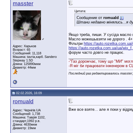
masster
Цитата:
Сообщение от
romuald
Штани недавно мінялись...я д
Якщо треба, пиши. У сусіда масло м
Масло можешьвзяти не дорого . 4+1
♂
Фільтри
https://auto.rozetka.com.ua/u
Адрес: Харьков
https://auto.rozetka.com.ua/ua/wix_f
Возраст: 65
форум часто довго не працює.
Сообщений: 11,118
__________________
Машина: tavria,карб. Sandero
Stepway 1.5D
-"Газ дорожчає, тому що "МИ" могл
Длина:
125890мкм
-Я міг би працювати інженером в СШ
Диаметр:
44мм
Последний раз редактировалось masster;
02.02.2026, 16:09
romuald
Вже все взяте... але я поки у відря
Адрес: Чернігів.UA
Сообщений: 1,738
Машина: Таврія 1102,
стандарт,1992 р.в.
Длина:
4630мкм
Диаметр:
19мм