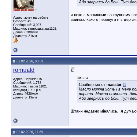
Або звернись до Боні. Тут десь
?
я пока с машинами по крупному па
Адрес: живу на работе
войны.с какого перепуга я в дерга
Возраст: 49
Сообщений: 3,027
Машина: таврюшка заз1102,
Длина:
6280мкм
Диаметр:
31мм
02.02.2026, 08:59
romuald
Цитата:
Адрес: Чернігів.UA
Сообщений: 1,738
Сообщение от
masster
Машина: Таврія 1102,
Масло можна хоть і в мене пом
стандарт,1992 р.в.
варити. Можна поміняти. Якщ
Длина:
4630мкм
Диаметр:
19мм
Або звернись до Боні. Тут десь
Штани недавно мінялись...я думаю 
02.02.2026, 11:59