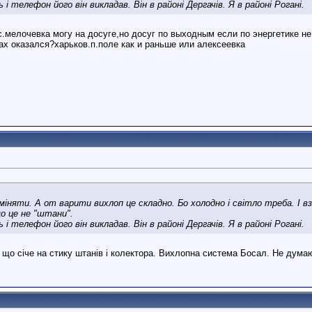
 і телефон його він викладав. Він в районі Дергачів. Я в районі Рогані.
с.мелочевка могу на досуге,но досуг по выходным если по энергетике н
чах оказался?харьков.п.поле как и раньше или алексеевка
іняти. А от варити вихлоп це складно. Бо холодно і світло треба. І в
о це не "штани".
 і телефон його він викладав. Він в районі Дергачів. Я в районі Рогані.
що січе на стику штанів і колектора. Вихлопна система Босал. Не думаю