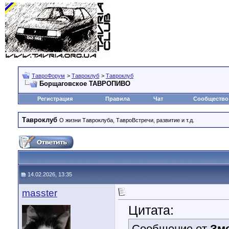
ТавроФорум
>
Тавроклуб
>
Тавроклуб
Борщаговское ТАВРОПИВО
Регистрация
Правила
Чат
Сообщество
Тавроклуб
О жизни Тавроклуба, ТавроВстречи, развитие и т.д.
14.02.2026, 13:35
masster
Цитата:
Сообщение от
Зм