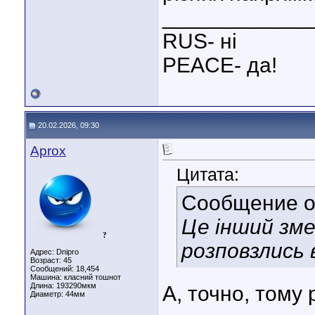
____________
RUS- ні
PEACE- да!
20.02.2026, 09:30
Aprox
Цитата:
Сообщение 
Це інший зме
?
розповзлись 
Адрес: Dnipro
Возраст: 45
Сообщений: 18,454
Машина: класний тошнот
Длина:
193290мкм
А, точно, тому 
Диаметр:
44мм