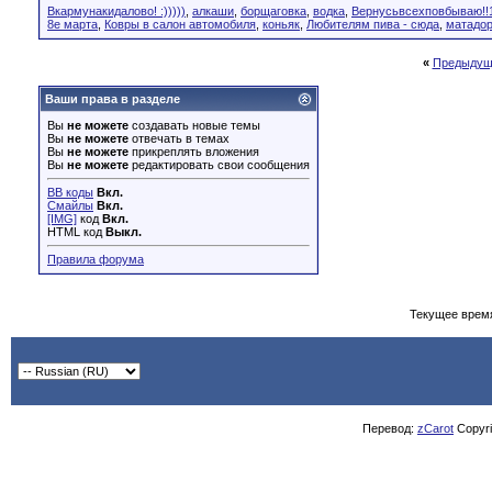
Вкармунакидалово! :)))))
,
алкаши
,
борщаговка
,
водка
,
Вернусьвсехповбываю!!1
8е марта
,
Ковры в салон автомобиля
,
коньяк
,
Любителям пива - сюда
,
матадо
«
Предыдущ
Ваши права в разделе
Вы
не можете
создавать новые темы
Вы
не можете
отвечать в темах
Вы
не можете
прикреплять вложения
Вы
не можете
редактировать свои сообщения
BB коды
Вкл.
Смайлы
Вкл.
[IMG]
код
Вкл.
HTML код
Выкл.
Правила форума
Текущее врем
Перевод:
zCarot
Copyrig