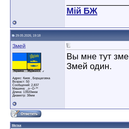
____________
Мiй БЖ
29.05.2026, 19:18
Змей
Вы мне тут зме
Змей один.
♂
Адрес: Киев , Борщаговка
Возраст: 50
Сообщений: 2,837
Машина: _о--О-**
Длина:
13920мкм
Диаметр:
38мм
Метки