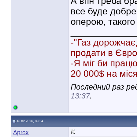
А впн треба бр
все буде добре
оперою, такого
____________
-"Газ дорожчає
продати в Євро
-Я міг би прац
20 000$ на міс
Последний раз ред
13:37
.
16.02.2026, 09:34
Aprox