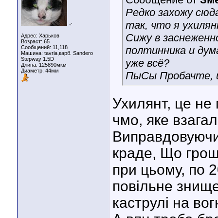
Редко захожу сюд
так, что я ухилян
♂
Сижу в заснеженн
Адрес: Харьков
Возраст: 65
Сообщений: 11,118
полтинника и дума
Машина: tavria,карб. Sandero
Stepway 1.5D
уже всё?
Длина:
125890мкм
Диаметр:
44мм
ПыСы Пробачте, щ
Ухилянт, це не 
чмо, яке взагал
Виправдовуючи
краде, Що грощ
при цьому, по 2
повільне знище
каструлі на вогн