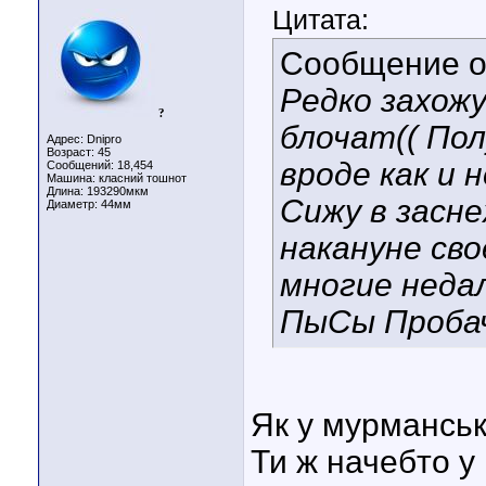
Цитата:
Сообщение 
Редко захож
?
блочат(( Пол
Адрес: Dnipro
Возраст: 45
вроде как и 
Сообщений: 18,454
Машина: класний тошнот
Длина:
193290мкм
Сижу в засн
Диаметр:
44мм
накануне сво
многие недал
ПыСы Пробач
Як у мурмансь
Ти ж начебто у 