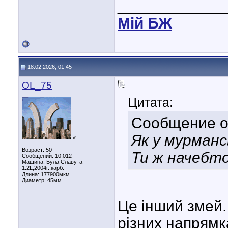
____________
Мiй БЖ
18.02.2026, 01:45
OL_75
Цитата:
Сообщение 
Як у мурман
♂
Возраст: 50
Ти ж начебто 
Сообщений: 10,012
Машина: Була Славута
1.2L,2004г.,карб.
Длина:
177900мкм
Диаметр:
45мм
Це інший змей.
різних напрямк