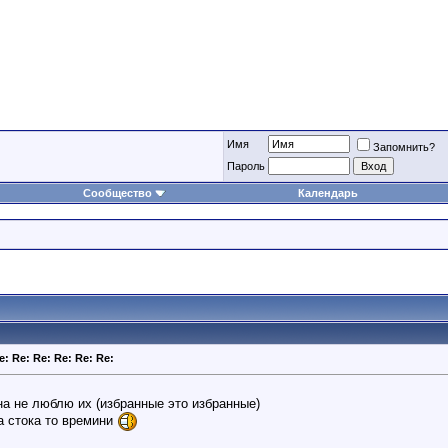
Имя
Запомнить?
Пароль
Сообщество
Календарь
e: Re: Re: Re: Re: Re:
на не люблю их (избранные это избранные)
а стока то времини