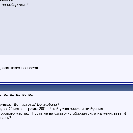
авочка
у тя собиремсо?
давал таких вопросов...
e: Re: Re: Re: Re: Re:
орядка.. Де чистота? Де икебана?
зо! Спирта... Грамм 200... Чтоб успокоился и не буянил...
торового масла... Пусть не на Славочку обижается, а на меня, гыгы ))
 нахъ?