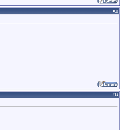
#
60
#
61