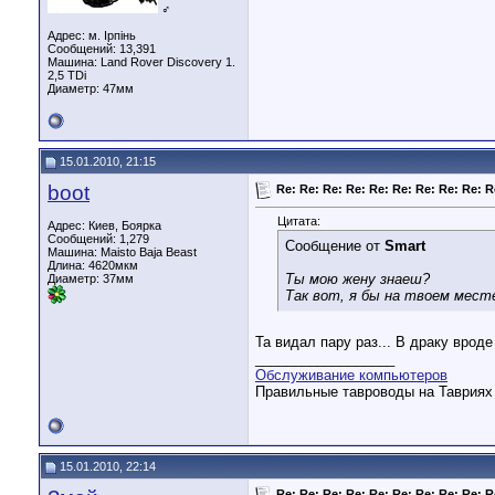
♂
Адрес: м. Ірпінь
Сообщений: 13,391
Машина: Land Rover Discovery 1.
2,5 TDi
Диаметр:
47мм
15.01.2010, 21:15
boot
Re: Re: Re: Re: Re: Re: Re: Re: Re: R
Цитата:
Адрес: Киев, Боярка
Сообщений: 1,279
Сообщение от
Smart
Машина: Maisto Baja Beast
Длина:
4620мкм
Ты мою жену знаеш?
Диаметр:
37мм
Так вот, я бы на твоем месте
Та видал пару раз... В драку вроде
__________________
Обслуживание компьютеров
Правильные тавроводы на Тавриях н
15.01.2010, 22:14
Re: Re: Re: Re: Re: Re: Re: Re: Re: R