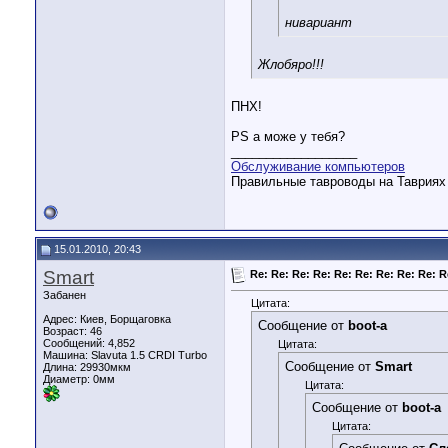
нивариант
Жлобяро!!!
ПНХ!
PS а може у тебя?
__________________
Обслуживание компьютеров
Правильные тавроводы на Тавриях н
15.01.2010, 20:43
Smart
Re: Re: Re: Re: Re: Re: Re: Re: Re: R
Забанен
Цитата:
Адрес: Киев, Борщаговка
Сообщение от
boot-a
Возраст: 46
Сообщений: 4,852
Цитата:
Машина: Slavuta 1.5 CRDI Turbo
Сообщение от
Smart
Длина:
29930мкм
Диаметр:
0мм
Цитата:
Сообщение от
boot-a
Цитата: