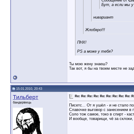
Сообщение от
Сл
Бут, а если мы 
нивариант
Жлобяро!!!
ПНХ!
PS а може у тебя?
Ты мою жену знаеш?
Так вот, я бы на твоем месте не за
15.01.2010, 20:43
Тильберт
Re: Re: Re: Re: Re: Re: Re: Re: Re: R
бандерівець
Писетс... От я ушёл - и не стало п
Славочке выговор с занесением в пу
Соло тож самое, токо в спирт - кас
И вообще, товарищи, чё за склоки,