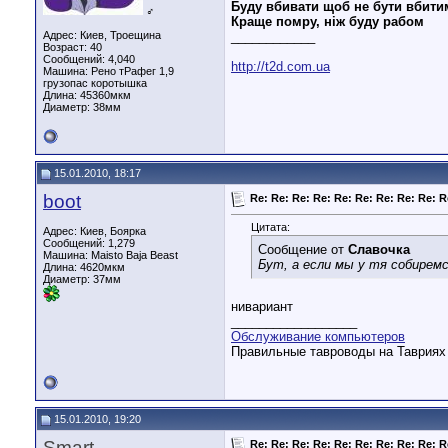
Буду вбивати щоб не бути вбити
♂
Краще помру, ніж буду рабом
Адрес: Киев, Троещина
____________
Возраст: 40
Сообщений: 4,040
http://t2d.com.ua
Машина: Рено тРафег 1,9
грузопас коротышка
Длина:
45360мкм
Диаметр:
38мм
15.01.2010, 18:17
boot
Re: Re: Re: Re: Re: Re: Re: Re: Re: R
Цитата:
Адрес: Киев, Боярка
Сообщений: 1,279
Сообщение от
Славочка
Машина: Maisto Baja Beast
Бут, а если мы у тя собирем
Длина:
4620мкм
Диаметр:
37мм
нивариант
__________________
Обслуживание компьютеров
Правильные тавроводы на Тавриях н
15.01.2010, 19:20
Smart
Re: Re: Re: Re: Re: Re: Re: Re: Re: R