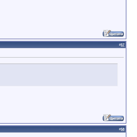
#
57
#
58