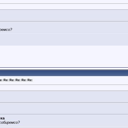
иремсо?
e: Re: Re: Re: Re: Re:
чка
 собиремсо?