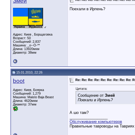
Змей
Поехали в Ирпень?
♂
Адрес: Киев , Борщаговка
Возраст: 50
Сообщений: 2,837
Машина: _о--О-**
Длина:
13920мкм
Диаметр:
38мм
15.01.2010, 22:26
boot
Re: Re: Re: Re: Re: Re: Re: Re: Re: R
Цитата:
Адрес: Киев, Боярка
Сообщений: 1,279
Сообщение от
Змей
Машина: Maisto Baja Beast
Поехали в Ирпень?
Длина:
4620мкм
Диаметр:
37мм
А шо там?
__________________
Обслуживание компьютеров
Правильные тавроводы на Тавриях н