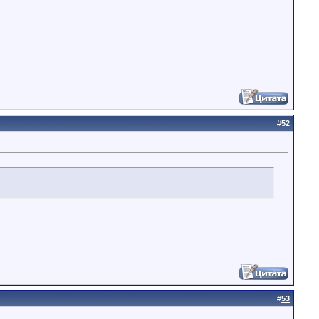
#
52
#
53