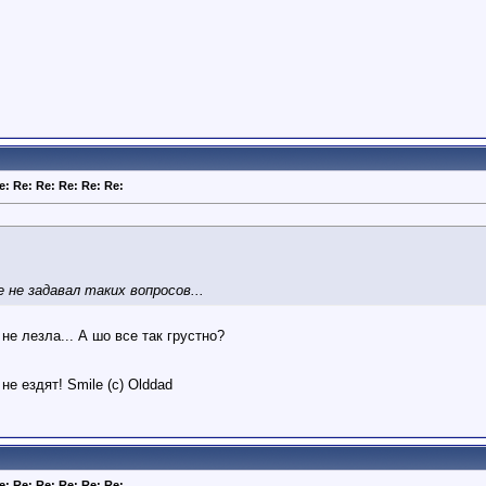
e: Re: Re: Re: Re: Re:
 не задавал таких вопросов...
 не лезла... А шо все так грустно?
е ездят! Smile (c) Olddad
e: Re: Re: Re: Re: Re: