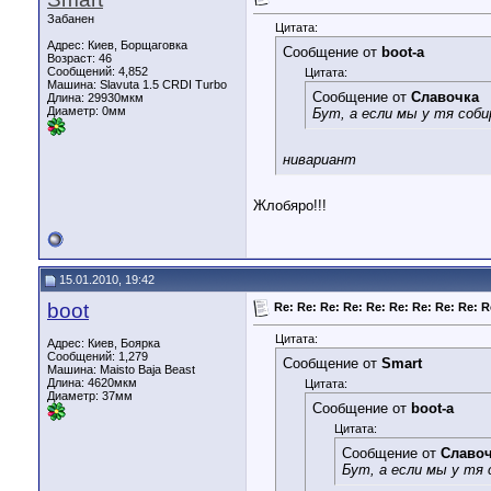
Забанен
Цитата:
Адрес: Киев, Борщаговка
Сообщение от
boot-a
Возраст: 46
Сообщений: 4,852
Цитата:
Машина: Slavuta 1.5 CRDI Turbo
Сообщение от
Славочка
Длина:
29930мкм
Диаметр:
0мм
Бут, а если мы у тя соб
нивариант
Жлобяро!!!
15.01.2010, 19:42
boot
Re: Re: Re: Re: Re: Re: Re: Re: Re: R
Цитата:
Адрес: Киев, Боярка
Сообщений: 1,279
Сообщение от
Smart
Машина: Maisto Baja Beast
Длина:
4620мкм
Цитата:
Диаметр:
37мм
Сообщение от
boot-a
Цитата:
Сообщение от
Славо
Бут, а если мы у тя