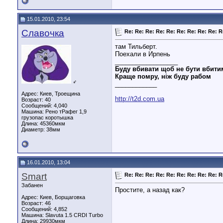
15.01.2010, 23:54
Славочка
Re: Re: Re: Re: Re: Re: Re: Re: Re: R
там Тильберт.
Поехали в Ирпень
__________________
Буду вбивати щоб не бути вбити
Краще помру, ніж буду рабом
♂
____________
Адрес: Киев, Троещина
http://t2d.com.ua
Возраст: 40
Сообщений: 4,040
Машина: Рено тРафег 1,9
грузопас коротышка
Длина:
45360мкм
Диаметр:
38мм
16.01.2010, 13:04
Smart
Re: Re: Re: Re: Re: Re: Re: Re: Re: R
Забанен
Простите, а назад как?
Адрес: Киев, Борщаговка
Возраст: 46
Сообщений: 4,852
Машина: Slavuta 1.5 CRDI Turbo
Длина:
29930мкм