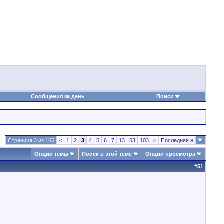
Сообщения за день
Поиск
Страница 3 из 165
<
1
2
3
4
5
6
7
13
53
103
>
Последняя
»
Опции темы
Поиск в этой теме
Опции просмотра
#
51