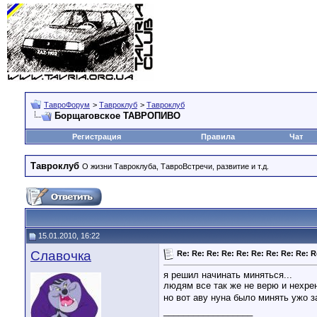
ТавроФорум
>
Тавроклуб
>
Тавроклуб
Борщаговское ТАВРОПИВО
Регистрация
Правила
Чат
Тавроклуб
О жизни Тавроклуба, ТавроВстречи, развитие и т.д.
15.01.2010, 16:22
Славочка
Re: Re: Re: Re: Re: Re: Re: Re: Re: R
я решил начинать миняться...
людям все так же не верю и нехре
но вот аву нуна было минять ужо з
__________________