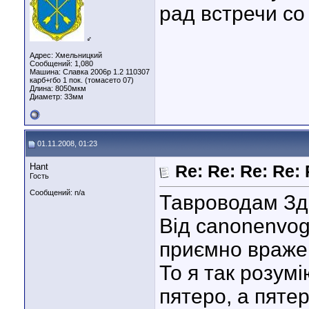
рад встречи со
♂
Адрес: Хмельницкий
Сообщений: 1,080
Машина: Славка 2006р 1.2 110307
карб+гбо 1 пок. (томасето 07)
Длина:
8050мкм
Диаметр:
33мм
01.11.2008, 01:23
Hant
Re: Re: Re: Re:
Гость
Сообщений: n/a
Тавроводам Зд
Від canonenvog
приємно враж
То я так розум
пятеро, а пят