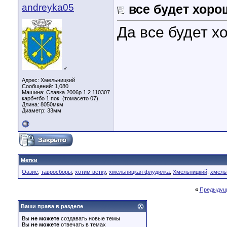
andreyka05
все будет хоро
Да все будет х
♂
Адрес: Хмельницкий
Сообщений: 1,080
Машина: Славка 2006р 1.2 110307
карб+гбо 1 пок. (томасето 07)
Длина:
8050мкм
Диаметр:
33мм
Метки
Оазис
,
тавросборы
,
хотим ветку
,
хмельницкая флудилка
,
Хмельницкий
,
хмель
«
Предыдущ
Ваши права в разделе
Вы
не можете
создавать новые темы
Вы
не можете
отвечать в темах