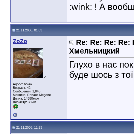
:wink: ! А воо
21.11.2008, 01:03
ZoZo
Re: Re: Re: Re: 
Хмельницкий
Глухо в нас пок
буде шось з тої
♂
Адрес: бомж
Возраст: 42
Сообщений: 1,845
Машина: Renault Megane
Длина:
14580мкм
Диаметр:
33мм
21.11.2008, 11:23