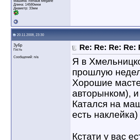
Машина: Renault Megane
Длина:
14580мкм
Диаметр:
33мм
20.11.2008, 23:30
3y6p
Re: Re: Re: Re:
Гость
Сообщений: n/a
Я в Хмельницк
прошлую неде
Хорошие мастер
авторынком), и
Катался на маш
есть наклейка)
Кстати у вас е