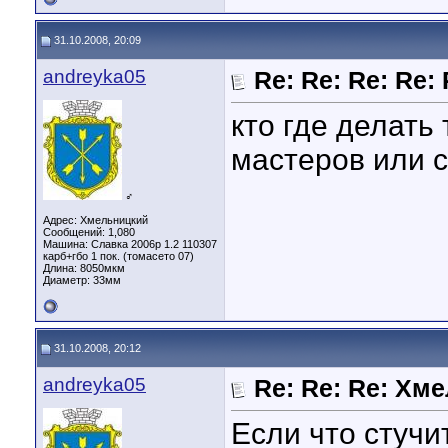
31.10.2008, 20:09
andreyka05
Re: Re: Re: Re:
кто где делать
мастеров или ст
♂
Адрес: Хмельницкий
Сообщений: 1,080
Машина: Славка 2006р 1.2 110307
карб+гбо 1 пок. (томасето 07)
Длина:
8050мкм
Диаметр:
33мм
31.10.2008, 20:12
andreyka05
Re: Re: Re: Хм
Если что стучи