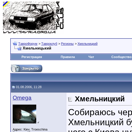
ТавроФорум
>
Тавроклуб
>
Регионы
>
Хмельницкий
Хмельницький
Регистрация
Правила
Чат
Сообщество
01.08.2006, 11:28
Omega
Хмельницкий
Собираюсь чер
Хмельницкий бу
♂
Адрес: Kiev, Troeschina