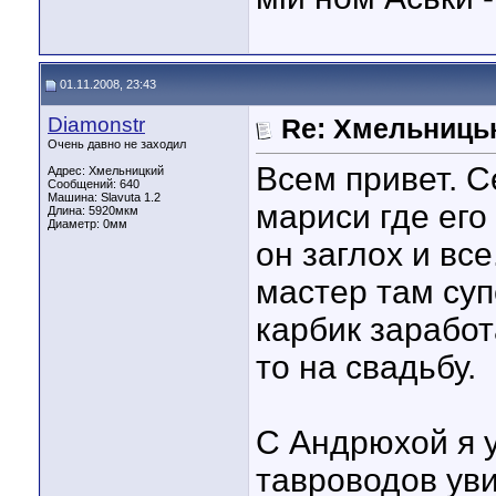
01.11.2008, 23:43
Diamonstr
Re: Хмельниць
Очень давно не заходил
Всем привет. С
Адрес: Хмельницкий
Сообщений: 640
Машина: Slavuta 1.2
мариси где его
Длина:
5920мкм
Диаметр:
0мм
он заглох и все
мастер там су
карбик заработ
то на свадьбу.
С Андрюхой я у
тавроводов уви