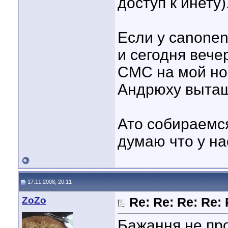
доступ к инету)
Если у canone
и сегодня вече
СМС на мой но
Андрюху вытащ
Ато собираемся
думаю что у на
17.11.2008, 20:11
ZoZo
Re: Re: Re: Re:
Бажання не про