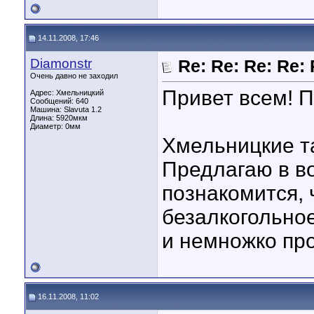
14.11.2008, 17:46
Diamonstr
Re: Re: Re: Re:
Очень давно не заходил
Привет всем! 
Адрес: Хмельницкий
Сообщений: 640
Машина: Slavuta 1.2
Длина:
5920мкм
Диаметр:
0мм
Хмельницкие т
Предлагаю в во
познакомится, 
безалкогольно
и немножко про
16.11.2008, 11:02