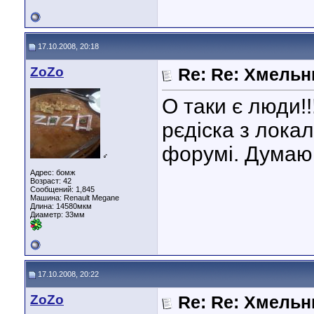
17.10.2008, 20:18
ZoZo
Re: Re: Хмель
О таки є люди!
рєдіска з лока
форумі. Думаю
♂
Адрес: бомж
Возраст: 42
Сообщений: 1,845
Машина: Renault Megane
Длина:
14580мкм
Диаметр:
33мм
17.10.2008, 20:22
ZoZo
Re: Re: Хмельн