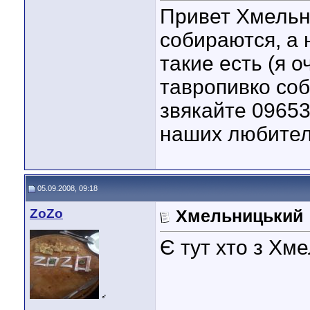
Привет Хмельн
собираются, а 
такие есть (я 
тавропивко соб
звякайте 09653
наших любителе
05.09.2008, 09:18
ZoZo
Хмельницький
Є тут хто з Хм
♂