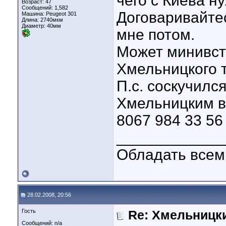
чего с Киева ну
Возраст: 47
Сообщений: 1,582
Договаривайте
Машина: Peugeot 301
Длина:
2740мкм
Диаметр:
40мм
мне потом.
Может минивстр
Хмельницкого т
П.с. соскучилс
Хмельницким в 
8067 984 33 56
____________
Обладать всем
28.02.2008, 20:56
Гость
Re: Хмельницк
Сообщений: n/a