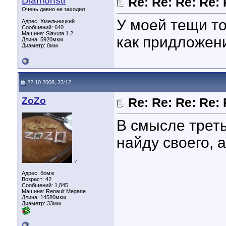
Diamonstr
Re: Re: Re: Re
Очень давно не заходил
У моей тещи то
Адрес: Хмельницкий
Сообщений: 640
Машина: Slavuta 1.2
как придложен
Длина:
5920мкм
Диаметр:
0мм
22.10.2008, 23:12
ZoZo
Re: Re: Re: Re
В смысле трет
найду своего, 
♂
Адрес: бомж
Возраст: 42
Сообщений: 1,845
Машина: Renault Megane
Длина:
14580мкм
Диаметр:
33мм