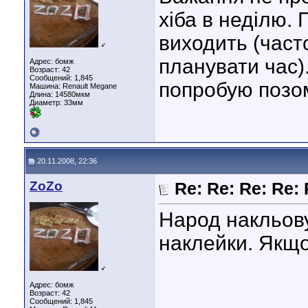
хіба в неділю. 
виходить (част
♂
планувати час).
Адрес: бомж
Возраст: 42
Сообщений: 1,845
попробую позо
Машина: Renault Megane
Длина:
14580мкм
Диаметр:
33мм
20.11.2008, 22:36
ZoZo
Re: Re: Re: Re:
Народ накльов
наклейки. Якщо
♂
Адрес: бомж
Возраст: 42
Сообщений: 1,845