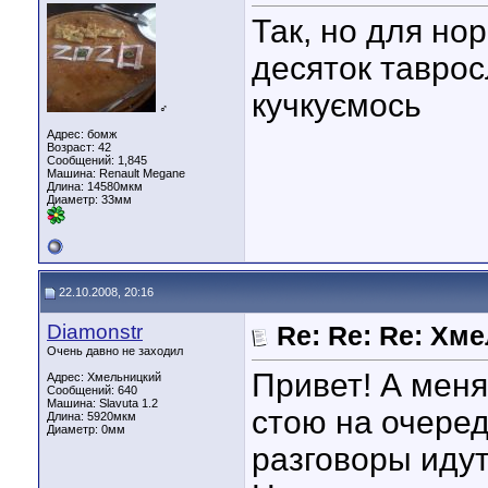
Так, но для но
десяток таврос
кучкуємось
♂
Адрес: бомж
Возраст: 42
Сообщений: 1,845
Машина: Renault Megane
Длина:
14580мкм
Диаметр:
33мм
22.10.2008, 20:16
Diamonstr
Re: Re: Re: Хм
Очень давно не заходил
Привет! А ме
Адрес: Хмельницкий
Сообщений: 640
Машина: Slavuta 1.2
стою на очеред
Длина:
5920мкм
Диаметр:
0мм
разговоры идут 