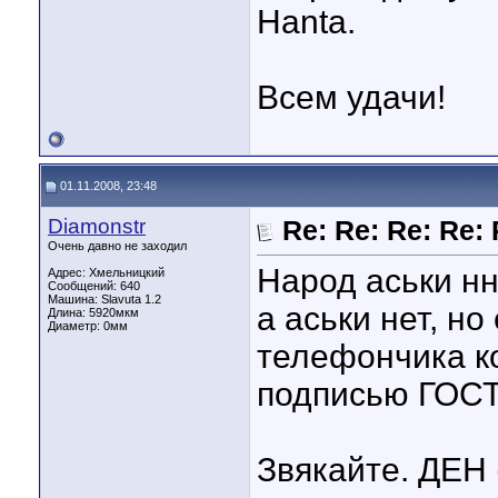
Hantа.
Всем удачи!
01.11.2008, 23:48
Diamonstr
Re: Re: Re: Re
Очень давно не заходил
Народ аськи нн
Адрес: Хмельницкий
Сообщений: 640
Машина: Slavuta 1.2
а аськи нет, н
Длина:
5920мкм
Диаметр:
0мм
телефончика к
подписью ГОСТ
Звякайте. ДЕН 