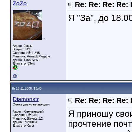
ZoZo
Re: Re: Re: Re:
Я "За", до 18.0
♂
Адрес: бомж
Возраст: 42
Сообщений: 1,845
Машина: Renault Megane
Длина:
14580мкм
Диаметр:
33мм
17.11.2008, 13:45
Diamonstr
Re: Re: Re: Re:
Очень давно не заходил
Я приношу сво
Адрес: Хмельницкий
Сообщений: 640
Машина: Slavuta 1.2
прочтение поч
Длина:
5920мкм
Диаметр:
0мм