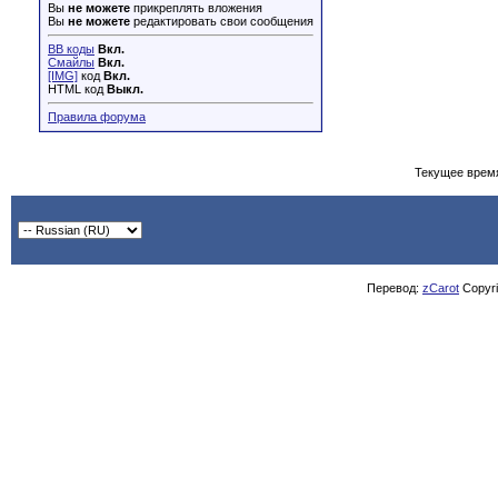
Вы
не можете
прикреплять вложения
Вы
не можете
редактировать свои сообщения
BB коды
Вкл.
Смайлы
Вкл.
[IMG]
код
Вкл.
HTML код
Выкл.
Правила форума
Текущее врем
Перевод:
zCarot
Copyrig