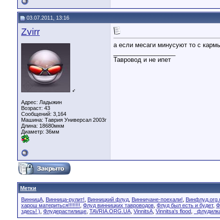
03.07.2011, 13:16
Zvirr
а если месаги минусуют то с карм
__________________
Тавровод и не ипет
♂
Адрес: Ладыжин
Возраст: 43
Сообщений: 3,164
Машина: Таврия Универсал 2003г
Длина:
18680мкм
Диаметр:
36мм
Метки
ВинницА
,
Винница-рулит!
,
Винницкий флуд
,
Винничане-поехали!
,
Винфлуд.org.
харош материться!!!!!!!!
,
Флуд винницких тавроводов
,
Флуд был есть и будет
,
Ф
здесь! )
,
Флудерастилище
,
TAVRIA.ORG.UA
,
VinnitsA
,
Vinnitsa's flood
,
_флудилк