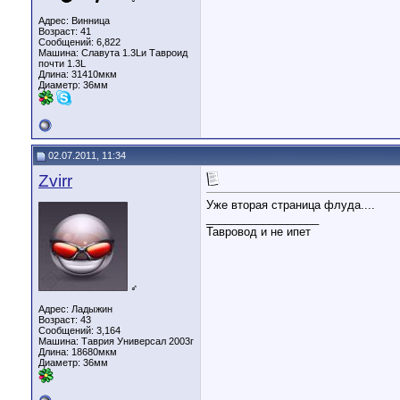
Адрес: Винница
Возраст: 41
Сообщений: 6,822
Машина: Славута 1.3Lи Тавроид
почти 1.3L
Длина:
31410мкм
Диаметр:
36мм
02.07.2011, 11:34
Zvirr
Уже вторая страница флуда....
__________________
Тавровод и не ипет
♂
Адрес: Ладыжин
Возраст: 43
Сообщений: 3,164
Машина: Таврия Универсал 2003г
Длина:
18680мкм
Диаметр:
36мм