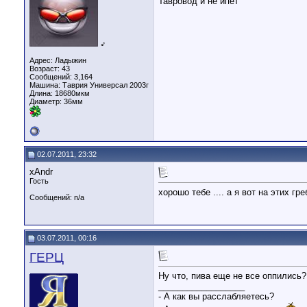
Тавровод и не ипет
♂
Адрес: Ладыжин
Возраст: 43
Сообщений: 3,164
Машина: Таврия Универсал 2003г
Длина:
18680мкм
Диаметр:
36мм
02.07.2011, 23:32
xAndr
Гость
хорошо тебе .... а я вот на этих г
Сообщений: n/a
03.07.2011, 00:16
ГЕРЦ
Ну что, пива еще не все оппились
__________________
- А как вы расслабляетесь?