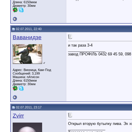
Длина:
6150мкм
Диаметр:
30мм
02.07.2011, 22:40
Ваванидзе
и так раза 3-4
__________________
завод ПРОФІЛЬ 0432 69 45 59, 098 
♂
Адрес: Винница, Кам-Под
Сообщений: 3,199
Машина: пАтисон
Длина:
6150мкм
Диаметр:
30мм
02.07.2011, 23:17
Zvirr
Открыл вторую бутылку пива. Эх хво
__________________