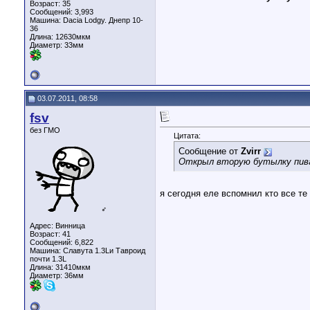
Возраст: 35
Сообщений: 3,993
Машина: Dacia Lodgy. Днепр 10-
36
Длина:
12630мкм
Диаметр:
33мм
03.07.2011, 08:58
fsv
без ГМО
Цитата:
Сообщение от
Zvirr
Открыл вторую бутылку пива. 
я сегодня еле вспомнил кто все те
♂
Адрес: Винница
Возраст: 41
Сообщений: 6,822
Машина: Славута 1.3Lи Тавроид
почти 1.3L
Длина:
31410мкм
Диаметр:
36мм