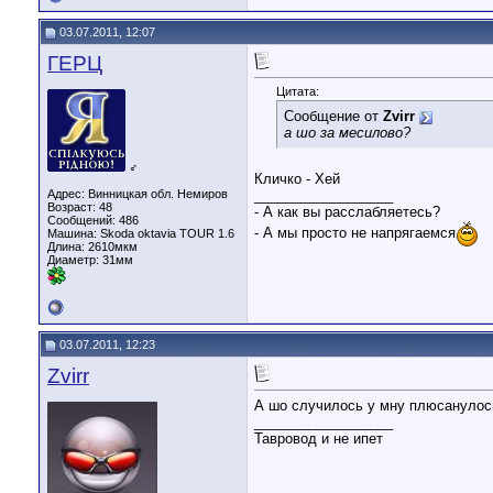
03.07.2011, 12:07
ГЕРЦ
Цитата:
Сообщение от
Zvirr
а шо за месилово?
♂
Кличко - Хей
Адрес: Винницкая обл. Немиров
__________________
Возраст: 48
- А как вы расслабляетесь?
Сообщений: 486
- А мы просто не напрягаемся
Машина: Skoda oktavia TOUR 1.6
Длина:
2610мкм
Диаметр:
31мм
03.07.2011, 12:23
Zvirr
А шо случилось у мну плюсанулос
__________________
Тавровод и не ипет