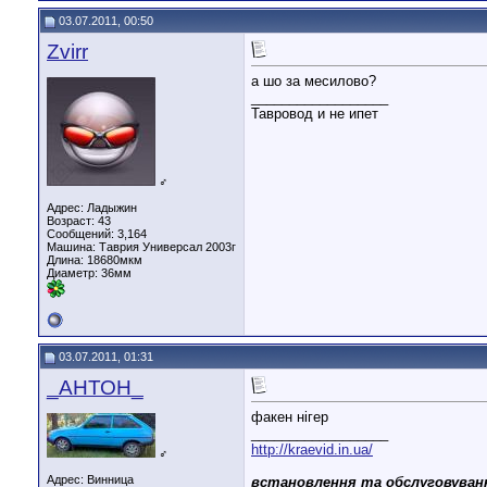
03.07.2011, 00:50
Zvirr
а шо за месилово?
__________________
Тавровод и не ипет
♂
Адрес: Ладыжин
Возраст: 43
Сообщений: 3,164
Машина: Таврия Универсал 2003г
Длина:
18680мкм
Диаметр:
36мм
03.07.2011, 01:31
_АНТОН_
факен нігер
__________________
http://kraevid.in.ua/
♂
Адрес: Винница
встановлення та обслуговуванн