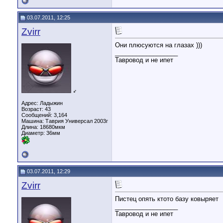
03.07.2011, 12:25
Zvirr
Они плюсуются на глазах )))
__________________
Тавровод и не ипет
♂
Адрес: Ладыжин
Возраст: 43
Сообщений: 3,164
Машина: Таврия Универсал 2003г
Длина:
18680мкм
Диаметр:
36мм
03.07.2011, 12:29
Zvirr
Пистец опять ктото базу ковыряет
__________________
Тавровод и не ипет