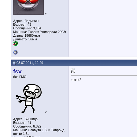
♂
Адрес: Ладыжин
Возраст: 43
Сообщений: 3,164
Машина: Таврия Универсал 2003г
Длина:
18680мкм
Диаметр:
36мм
03.07.2011, 12:29
fsv
без ГМО
кото?
♂
Адрес: Винница
Возраст: 41
Сообщений: 6,822
Машина: Славута 1.3Lи Тавроид
почти 1.3L