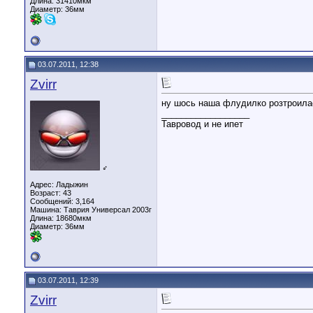
Длина:
31410мкм
Диаметр:
36мм
03.07.2011, 12:38
Zvirr
ну шось наша флудилко розтроила
__________________
Тавровод и не ипет
♂
Адрес: Ладыжин
Возраст: 43
Сообщений: 3,164
Машина: Таврия Универсал 2003г
Длина:
18680мкм
Диаметр:
36мм
03.07.2011, 12:39
Zvirr