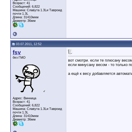
Возраст: 41
Сообщений: 6,822
Машина: Славута 1.3Lи Тавроид
почти 1.3L
Длина:
31410мкм
Диаметр:
36мм
03.07.2011, 12:52
fsv
без ГМО
вот смотри. если те плюсану весом
если минусану весом - то только п
а ещё к весу добавляется автомат
♂
Адрес: Винница
Возраст: 41
Сообщений: 6,822
Машина: Славута 1.3Lи Тавроид
почти 1.3L
Длина:
31410мкм
Диаметр:
36мм