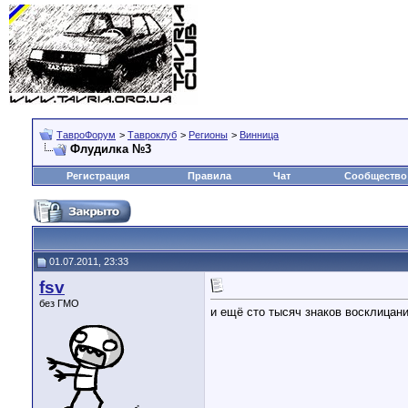
ТавроФорум
>
Тавроклуб
>
Регионы
>
Винница
Флудилка №3
Регистрация
Правила
Чат
Сообщество
01.07.2011, 23:33
fsv
без ГМО
и ещё сто тысяч знаков восклицани
♂