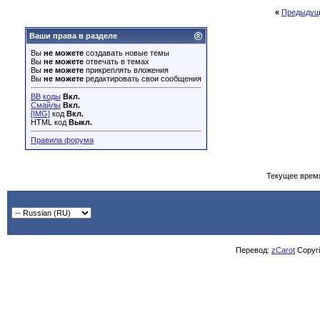
«
Предыдущ
Ваши права в разделе
Вы
не можете
создавать новые темы
Вы
не можете
отвечать в темах
Вы
не можете
прикреплять вложения
Вы
не можете
редактировать свои сообщения
BB коды
Вкл.
Смайлы
Вкл.
[IMG]
код
Вкл.
HTML код
Выкл.
Правила форума
Текущее врем
Перевод:
zCarot
Copyrig