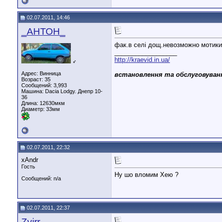
02.07.2011, 14:46
_АНТОН_
фак.в селі дощ.невозможно мотики
__________________
http://kraevid.in.ua/
♂
Адрес: Винница
встановлення та обслуговуванн
Возраст: 35
Сообщений: 3,993
Машина: Dacia Lodgy. Днепр 10-
36
Длина:
12630мкм
Диаметр:
33мм
02.07.2011, 22:32
xAndr
Гость
Ну шо вломим Хею ?
Сообщений: n/a
02.07.2011, 22:37
Zvirr