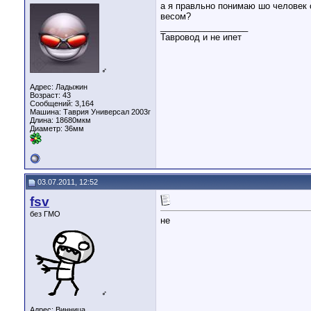
а я правльно понимаю шо человек
весом?
__________________
Тавровод и не ипет
♂
Адрес: Ладыжин
Возраст: 43
Сообщений: 3,164
Машина: Таврия Универсал 2003г
Длина:
18680мкм
Диаметр:
36мм
03.07.2011, 12:52
fsv
без ГМО
не
♂
Адрес: Винница