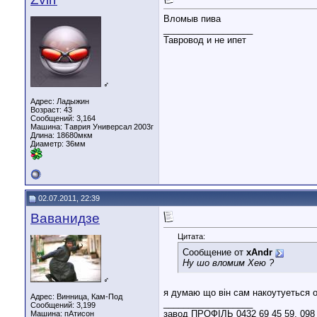
Вломыв пива
__________________
Тавровод и не ипет
♂
Адрес: Ладыжин
Возраст: 43
Сообщений: 3,164
Машина: Таврия Универсал 2003г
Длина:
18680мкм
Диаметр:
36мм
02.07.2011, 22:39
Ваванидзе
Цитата:
Сообщение от
xAndr
Ну шо вломим Хею ?
♂
я думаю що він сам накоутуеться о
Адрес: Винница, Кам-Под
__________________
Сообщений: 3,199
завод ПРОФІЛЬ 0432 69 45 59, 098 
Машина: пАтисон