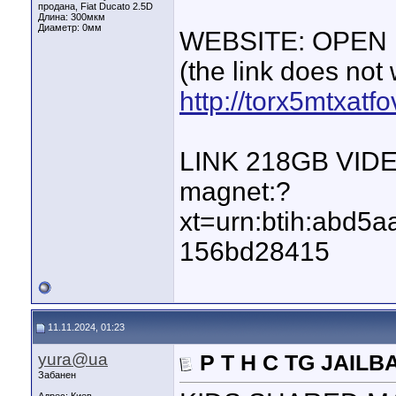
продана, Fiat Ducato 2.5D
Длина:
300мкм
Диаметр:
0мм
WEBSITE: OPEN
(the link does not
http://torx5mtxat
LINK 218GB VID
magnet:?
xt=urn:btih:abd
156bd28415
11.11.2024, 01:23
yura@ua
P T H C TG JAIL
Забанен