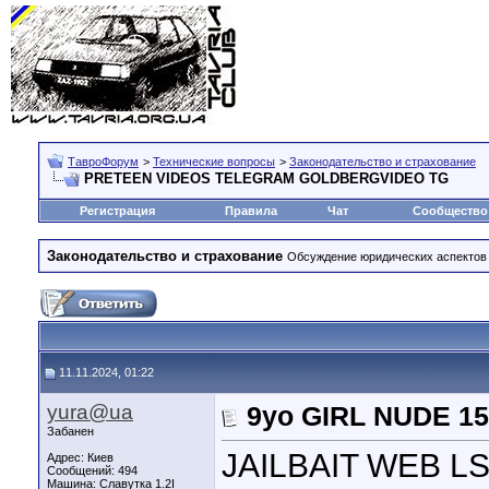
ТавроФорум
>
Технические вопросы
>
Законодательство и страхование
PRETEEN VIDEOS TELEGRAM GOLDBERGVIDEO TG
Регистрация
Правила
Чат
Сообщество
Законодательство и страхование
Обсуждение юридических аспектов 
11.11.2024, 01:22
yura@ua
9yo GIRL NUDE 1
Забанен
JAILBAIT WEB 
Адрес: Киев
Сообщений: 494
Машина: Славутка 1.2I