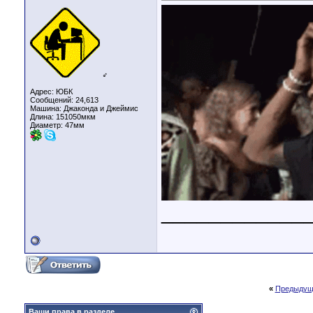
♂
Адрес: ЮБК
Сообщений: 24,613
Машина: Джаконда и Джеймис
Длина:
151050мкм
Диаметр:
47мм
____________
«
Предыдущ
Ваши права в разделе