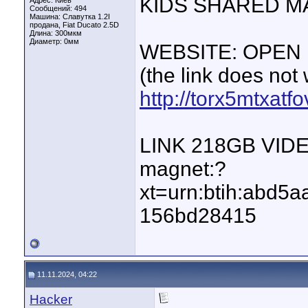
KIDS SHARED M
Адрес: Киев
Сообщений: 494
Машина: Славутка 1.2I
продана, Fiat Ducato 2.5D
Длина:
300мкм
Диаметр:
0мм
WEBSITE: OPEN
(the link does not
http://torx5mtxat
LINK 218GB VID
magnet:?
xt=urn:btih:abd
156bd28415
11.11.2024, 04:22
Hacker