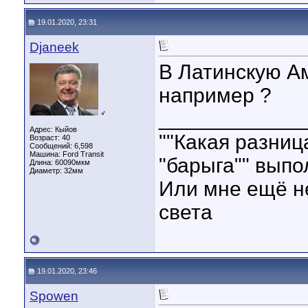
19.01.2020, 23:31
Djaneek
В Латинскую Ам
например ?
____________
♂
Адрес: Кыйов
""Какая разниц
Возраст: 40
Сообщений: 6,598
Машина: Ford Transit
"барыга"" выпо
Длина:
60090мкм
Диаметр:
32мм
Или мне ещё не
света
19.01.2020, 23:46
Spowen