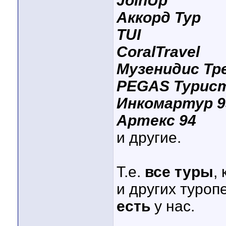
JoinUp
Аккорд Тур
TUI
CoralTravel
Музенидис Тр
PEGAS Турис
Инкомартур 9
Артекс 94
и другие.
Т.е.
все туры
,
и других туроп
есть
у нас.