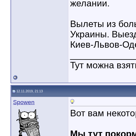
желании.
Вылеты из бол
Украины. Выезд
Киев-Львов-Од
____________
Тут можна взя
12.11.2019, 21:13
Spowen
Вот вам некот
Мы тут покор