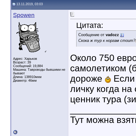
13.11.2019, 03:03
Spowen
Цитата:
Сообщение от
vadozz
Скока ж тур к норгам стоит?
♂
Около 750 евро
Адрес: Харьков
Возраст: 39
самолетиком (
Сообщений: 19,884
Машина: Тавроводы бывшими не
бывают
дороже
Если 
Длина:
138910мкм
Диаметр:
46мм
личку когда на
ценник тура (зи
____________
Тут можна взя