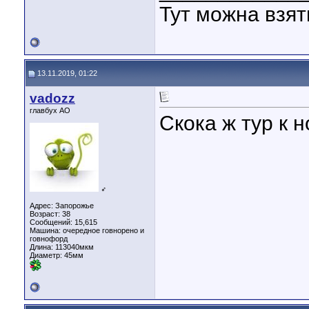
Тут можна взя
13.11.2019, 01:22
vadozz
главбух АО
Скока ж тур к 
♂
Адрес: Запорожье
Возраст: 38
Сообщений: 15,615
Машина: очередное говнорено и
говнофорд
Длина:
113040мкм
Диаметр:
45мм