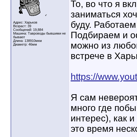
То, во что я в
заниматься хоч
♂
буду. Работаем
Адрес: Харьков
Возраст: 39
Сообщений: 19,884
Подбираем и о
Машина: Тавроводы бывшими не
бывают
Длина:
138910мкм
можно из любог
Диаметр:
46мм
встрече в Харь
https://www.y
Я сам невероя
много где побы
интерес), как 
это время неск