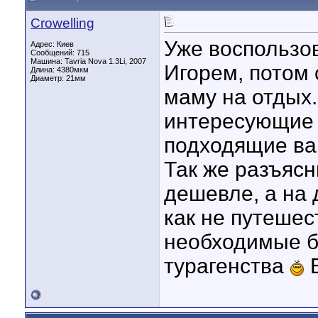
Crowelling
Уже воспользов
Адрес: Киев
Сообщений: 715
Машина: Tavria Nova 1.3Li, 2007
Игорем, потом 
Длина:
4380мкм
Диаметр:
21мм
маму на отдых.
интересующие 
подходящие вар
Так же разъясн
дешевле, а на 
как не путешес
необходимые бу
турагенства
В