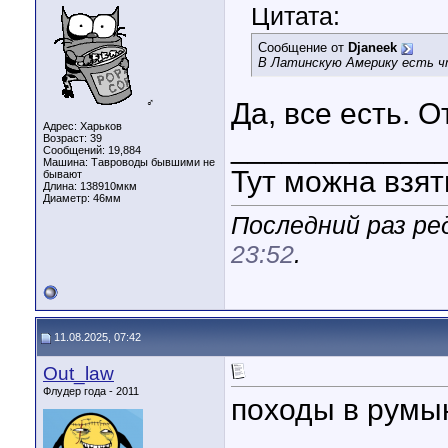
Цитата:
Сообщение от
Djaneek
В Латинскую Америку есть чт
♂
Да, все есть. О
Адрес: Харьков
____________
Возраст: 39
Сообщений: 19,884
Машина: Тавроводы бывшими не
Тут можна взя
бывают
Длина:
138910мкм
Диаметр:
46мм
Последний раз ре
23:52
.
11.08.2025, 07:42
Out_law
Флудер года - 2011
походы в румы
____________