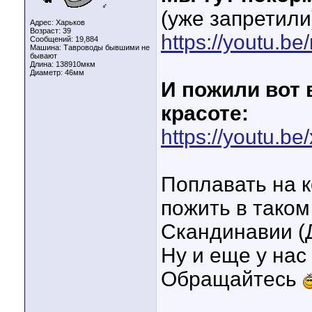
♂
(уже запретили
Адрес: Харьков
Возраст: 39
https://youtu.b
Сообщений: 19,884
Машина: Тавроводы бывшими не
бывают
Длина:
138910мкм
Диаметр:
46мм
И пожили вот 
красоте:
https://youtu.b
Поплавать на 
пожить в таком
Скандинавии (Д
Ну и еще у нас
Обращайтесь
____________