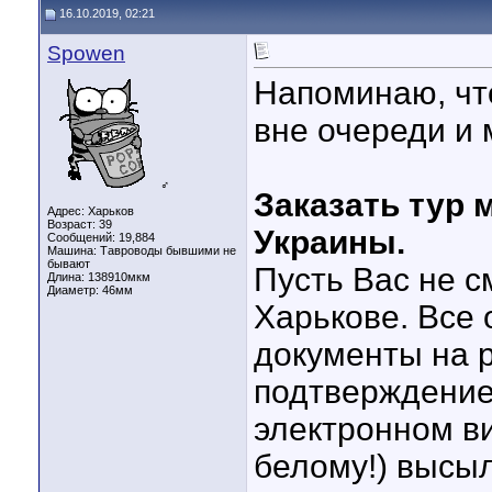
16.10.2019, 02:21
Spowen
Напоминаю, чт
вне очереди и 
♂
Заказать тур 
Адрес: Харьков
Возраст: 39
Украины.
Сообщений: 19,884
Машина: Тавроводы бывшими не
бывают
Пусть Вас не с
Длина:
138910мкм
Диаметр:
46мм
Харькове. Все
документы на 
подтверждение
электронном ви
белому!) высы