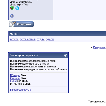
Длина:
151050мкм
Диаметр:
47мм
Метки
отпуск
,
путешествия
,
отдых
,
туризм
«
Предыдущ
Ваши права в разделе
Вы
не можете
создавать новые темы
Вы
не можете
отвечать в темах
Вы
не можете
прикреплять вложения
Вы
не можете
редактировать свои сообщения
BB коды
Вкл.
Смайлы
Вкл.
[IMG]
код
Вкл.
HTML код
Выкл.
Правила форума
Текущее врем