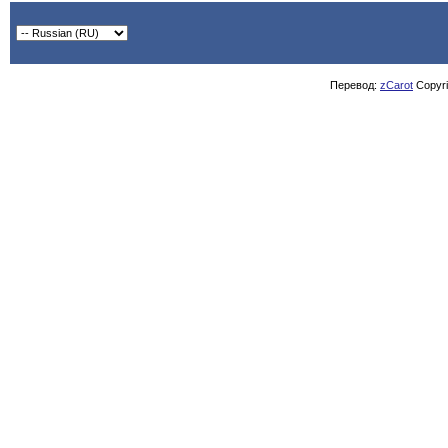
Перевод:
zCarot
Copyrig