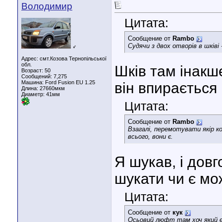
Володимир
Цитата:
Сообщение от
Rambo
Судячи з двох отворів в шківі 
♂
Адрес: смт.Козова Тернопільської
обл.
Шків там інакш
Возраст: 50
Сообщений: 7,275
Машина: Ford Fusion EU 1.25
він впирається 
Длина:
27660мкм
Диаметр:
41мм
Цитата:
Сообщение от
Rambo
Взагалі, перемотувати якір к
всього, вони є.
Я шукав, і дов
шукати чи є мо
Цитата:
Сообщение от
кук
Осьовий люфт там хоч який є