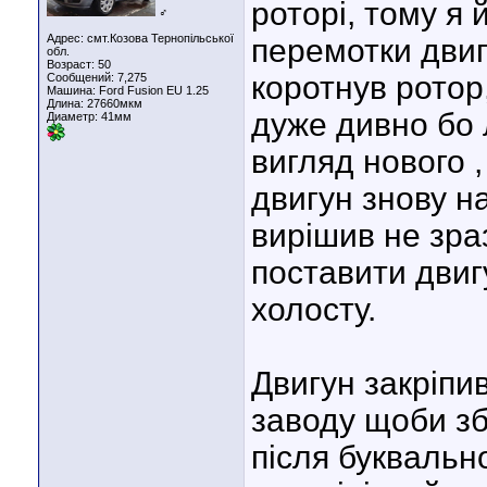
роторі, тому я 
♂
Адрес: смт.Козова Тернопільської
перемотки дви
обл.
Возраст: 50
коротнув ротор
Сообщений: 7,275
Машина: Ford Fusion EU 1.25
Длина:
27660мкм
дуже дивно бо 
Диаметр:
41мм
вигляд нового 
двигун знову н
вирішив не зраз
поставити двигу
холосту.
Двигун закріпи
заводу щоби зб
після буквальн