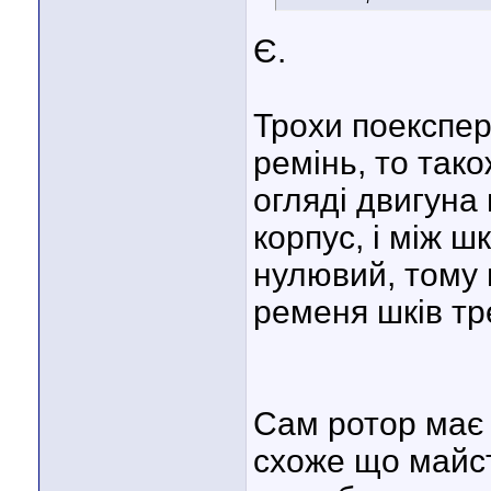
Є.
Трохи поекспе
ремінь, то так
огляді двигуна
корпус, і між ш
нулювий, тому 
ременя шків тре
Сам ротор має 
схоже що майс