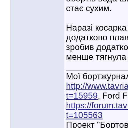
стає сухим.
Наразі косарка 
додатково плавн
зробив додатко
менше тягнула 
____________
Мої бортжурнал
http://www.tavr
t=15959
, Ford 
https://forum.ta
t=105563
Проект "Бортов