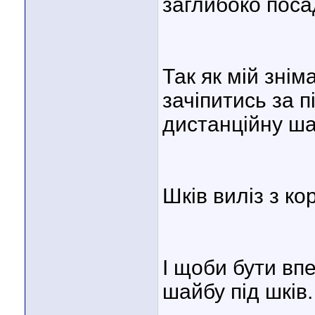
заглибоко поса
Так як мій знім
зачіпитись за 
дистанційну ша
Шків виліз з ко
І щоби бути вп
шайбу під шків.