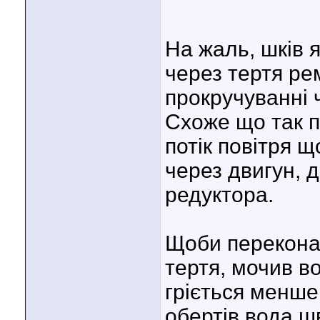
На жаль, шків як
через тертя ре
прокручуванні ч
Схоже що так п
потік повітря 
через двигун, 
редуктора.
Щоби переконат
тертя, мочив в
гріється менше,
обертів вода ш