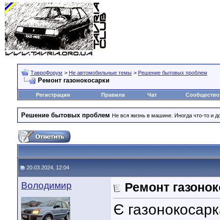
ТавроФорум
>
Не автомобильные темы
>
Решение бытовых проблем
Ремонт газонокосарки
Регистрация
Правила
Чат
Сообщество
Решение бытовых проблем
Не вся жизнь в машине. Иногда что-то и д
20.03.2024, 12:04
Володимир
Ремонт газонок
Є газонокосарк