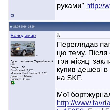
руками"
http://
25.05.2026, 15:28
Володимир
Переглядав пап
цю тему. Після
♂
три місяці закл
Адрес: смт.Козова Тернопільської
обл.
купив дешеві в 
Возраст: 50
Сообщений: 7,275
Машина: Ford Fusion EU 1.25
на SKF.
Длина:
27660мкм
Диаметр:
41мм
____________
Мої бортжурнал
http://www.tavr