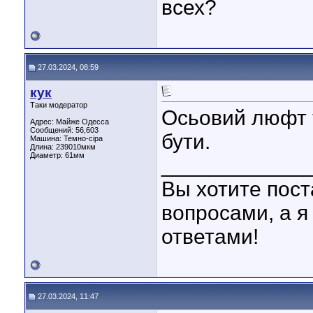
всех?
27.03.2024, 08:59
кук
Таки модератор
Осьовий люфт т
Адрес: Майже Одесса
Сообщений: 56,603
бути.
Машина: Темно-сіра
Длина:
239010мкм
Диаметр:
61мм
____________
Вы хотите пост
вопросами, а я
ответами!
27.03.2024, 11:47