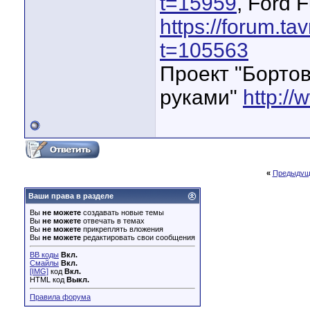
t=15959
, Ford 
https://forum.ta
t=105563
Проект "Бортов
руками"
http://
«
Предыдущ
Ваши права в разделе
Вы
не можете
создавать новые темы
Вы
не можете
отвечать в темах
Вы
не можете
прикреплять вложения
Вы
не можете
редактировать свои сообщения
BB коды
Вкл.
Смайлы
Вкл.
[IMG]
код
Вкл.
HTML код
Выкл.
Правила форума