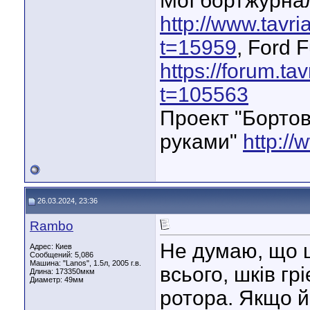
Мої бортжурнал
http://www.tavr
t=15959
, Ford 
https://forum.ta
t=105563
Проект "Бортов
руками"
http://
26.03.2024, 23:36
Rambo
Не думаю, що 
Адрес: Киев
Сообщений: 5,086
Машина: "Lanos", 1.5л, 2005 г.в.
всього, шків гр
Длина:
173350мкм
Диаметр:
49мм
ротора. Якщо й