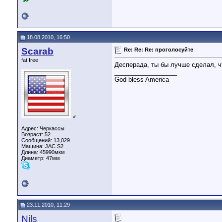
18.08.2010, 16:50
Scarab
Re: Re: Re: проголосуйте
fat free
Десперада, ты бы лучше сделал, ч
__________________
God bless America
♂
Адрес: Черкассы
Возраст: 52
Сообщений: 13,029
Машина: JAC S2
Длина:
45990мкм
Диаметр:
47мм
23.11.2010, 11:29
Nils