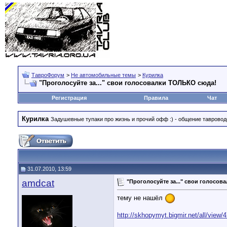
ТавроФорум
>
Не автомобильные темы
>
Курилка
"Проголосуйте за..." свои голосовалки ТОЛЬКО сюда!
Регистрация
Правила
Чат
Курилка
Задушевные тупаки про жизнь и прочий офф :) - общение тавровод
31.07.2010, 13:59
amdcat
"Проголосуйте за..." свои голосо
тему не нашёл
http://skhopymyt.bigmir.net/all/view/