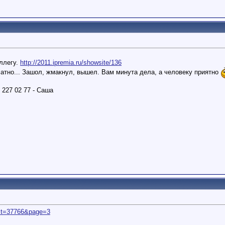
ллегу.
http://2011.ipremia.ru/showsite/136
латно... Зашол, жмакнул, вышел. Вам минута дела, а человеку приятно
9 227 02 77 - Саша
...t=37766&page=3