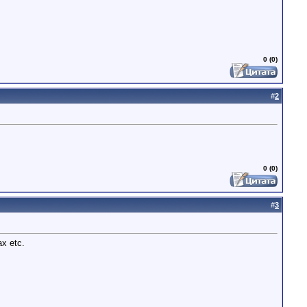
0 (0)
#
2
0 (0)
#
3
х etc.