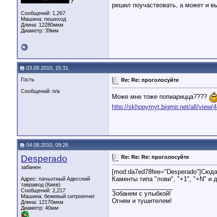
?
решил поучаствовать, а может и 
Сообщений: 1,267
Машина: пешеход
Длина:
12280мкм
Диаметр:
39мм
03.08.2010, 15:31
Гость
Re: Re: проголосуйте
Сообщений: n/a
Може мне тоже попиарицца????
http://skhopymyt.bigmir.net/all/view/
04.08.2010, 09:26
Desperado
Re: Re: Re: проголосуйте
забанен
[mod:da7ed78fee="Desperado"]Сюда 
Каменты типа "лови", "+1", "+N" и 
Адрес: пачьотный Адесский
тавравод (Киев)
__________________
Сообщений: 2,217
Зобанем с улыбкой!
Машина: бежевый ситроенчег
Огнем и тушителем!
Длина:
12170мкм
Диаметр:
40мм