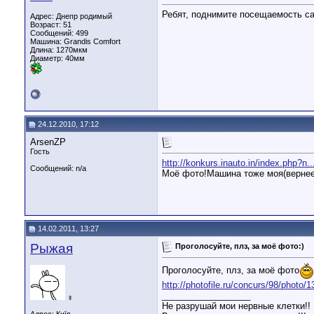
Ребят, поднимите посещаемость с
Адрес: Днепр родимый
Возраст: 51
Сообщений: 499
Машина: Grandis Comfort
Длина:
1270мкм
Диаметр:
40мм
24.12.2010, 17:12
ArsenZP
Гость
http://konkurs.inauto.in/index.php?n.
Сообщений: n/a
Моё фото!Машина тоже моя(вернее
14.02.2011, 13:27
Рыжая
Проголосуйте, плз, за моё фото:)
Проголосуйте, плз, за моё фото
http://photofile.ru/concurs/98/photo/
__________________
♀
Не разрушай мои нервные клетки!!