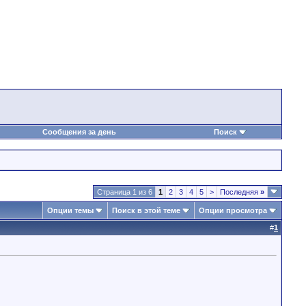
Сообщения за день
Поиск
Страница 1 из 6
1
2
3
4
5
>
Последняя
»
Опции темы
Поиск в этой теме
Опции просмотра
#
1