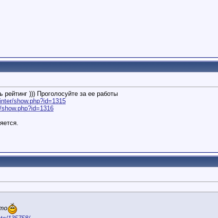
 рейтинг ))) Проголосуйте за ее работы
inter/show.php?id=1315
r/show.php?id=1316
яется.
ото