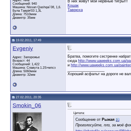
Адрес: Київ
В них живут мои нервные тигры!!!
Сообщений: 940
Кошак
Машина: Nissan Qashqai`08, 1,6.
Таврюха
Була Таврія'03 1,3L
Длина:
7510мкм
Диаметр:
35мм
19.02.2011, 17:49
Evgeniy
Братва, помогите сестренке набрать
Адрес: Запорожье
сюда
http://www.uaweeks.com.ua/pa
Возраст: 44
Сообщений: 1,422
и
http://www.uaweeks.com.ua/painte
Машина: Славута 1.2S+мпсз
__________________
Длина:
5060мкм
Хороший асфальт на дороге не вал
Диаметр:
32мм
27.02.2011, 20:35
Smokin_06
Цитата:
Сообщение от
Рыжая
Проголосуйте, плз, за моё ф