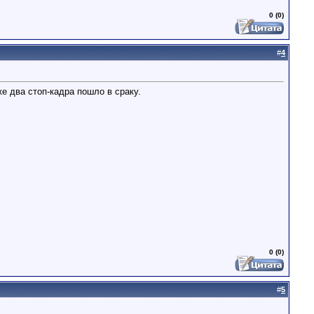
0 (0)
#
4
е два стоп-кадра пошло в сраку.
0 (0)
#
5