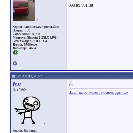
__________________
093-91-991-39
♂
Адрес: запорожье\первомайск
Возраст: 35
Сообщений: 4,998
Машина: Slavuta 1.2SLС LPG
,VolksWagen POLO 1.4
Длина:
9700мкм
Диаметр:
34мм
12.03.2011, 23:57
fsv
без ГМО
Ваш голос может помочь деткам
♂
Адрес: Винница