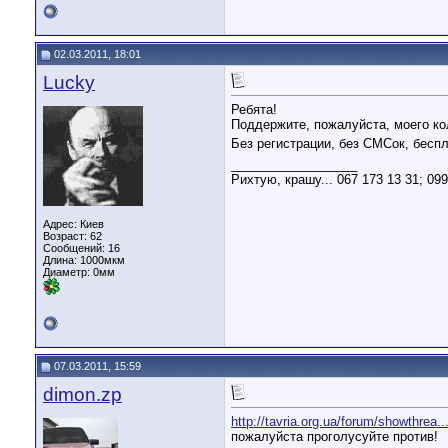
02.03.2011, 18:01
Lucky
Ребята!
Поддержите, пожалуйста, моего ко
Без регистрации, без СМСок, бесп
__________________
Рихтую, крашу... 067 173 13 31; 09
Адрес: Киев
Возраст: 62
Сообщений: 16
Длина:
1000мкм
Диаметр:
0мм
07.03.2011, 15:59
dimon.zp
http://tavria.org.ua/forum/showthrea
пожалуйста проголусуйте против!