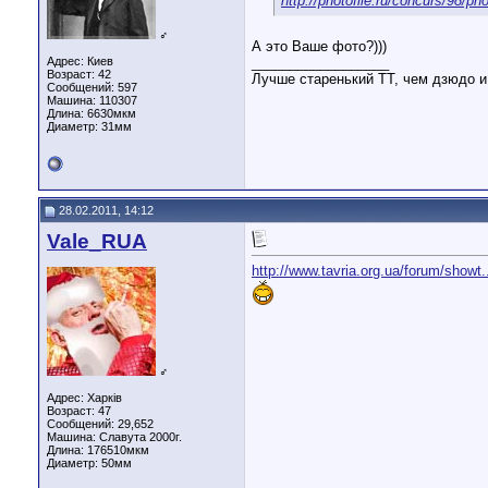
http://photofile.ru/concurs/98/ph
♂
А это Ваше фото?)))
Адрес: Киев
__________________
Возраст: 42
Лучше старенький ТТ, чем дзюдо и
Сообщений: 597
Машина: 110307
Длина:
6630мкм
Диаметр:
31мм
28.02.2011, 14:12
Vale_RUA
http://www.tavria.org.ua/forum/showt
♂
Адрес: Харків
Возраст: 47
Сообщений: 29,652
Машина: Славута 2000г.
Длина:
176510мкм
Диаметр:
50мм