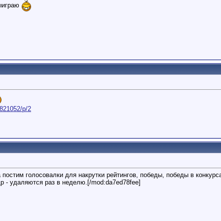
выиграю
4821052/p/2
постим голосовалки для накрутки рейтингов, победы, победы в конкурса
др - удаляются раз в неделю.[/mod:da7ed78fee]