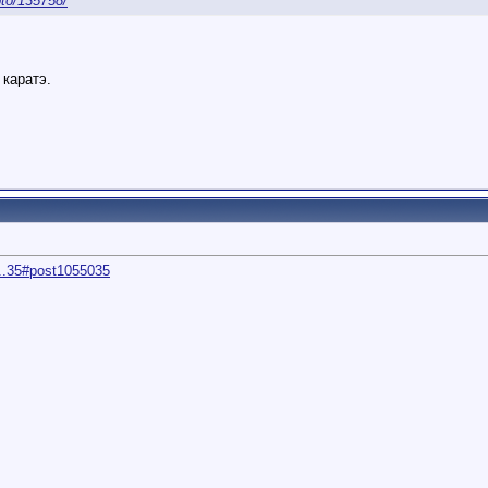
oto/135758/
 каратэ.
...35#post1055035