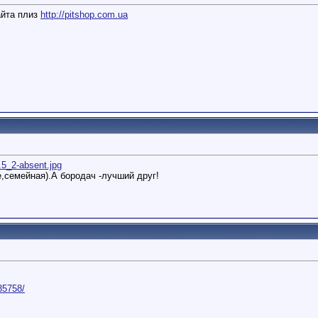
айта плиз
http://pitshop.com.ua
..5_2-absent.jpg
,семейная).А бородач -лучший друг!
135758/