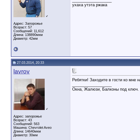
__________________
ухаха утэта ржака
♂
Адрес: Запорожье
Возраст: 57
Сообщений: 11,612
Длина:
138890мкм
Диаметр:
42мм
27.03.2014, 20:33
lavrov
Ребятки! Заходите в гости ко мне 
__________________
Окна, Жалюзи, Балконы под ключ.
♂
Адрес: запорожье
Возраст: 43
Сообщений: 563
Машина: Chevrolet Aveo
Длина:
14640мкм
Диаметр:
30мм