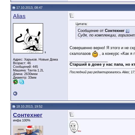
17.10.2013, 08:47
Alias
Цитата:
Сообщение от
Сонтехнег
Судя, по комплекции, горизон
Совершенно верно! Я этого и не ск
♀
скалолазов
, а конкурс «Как я
Адрес: Харьков. Новые Дома
__________________
Возраст: 46
Старший в доме у нас папа, но кт
Сообщений: 445
Машина: Tavria 1.2L
Последний раз редактировалось Alias; 17
Длина:
2630мкм
Диаметр:
33мм
18.10.2013, 19:52
Сонтехнег
инфа 100%