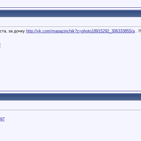
ста, за дочку
http://vk.com/maqazinchik?z=photo18915292_306333855/a
.. 
f
097