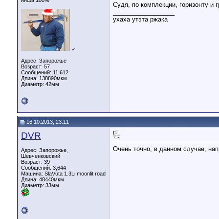
инфа 100%
Судя, по комплекции, горизонту и г
__________________
ухаха утэта ржака
♂
Адрес: Запорожье
Возраст: 57
Сообщений: 11,612
Длина:
138890мкм
Диаметр:
42мм
16.10.2013, 23:11
DVR
Очень точно, в данном случае, на
Адрес: Запорожье,
Шевченковский
Возраст: 39
Сообщений: 3,644
Машина: SlaVuta 1.3Li moonlit road
Длина:
48440мкм
Диаметр:
33мм