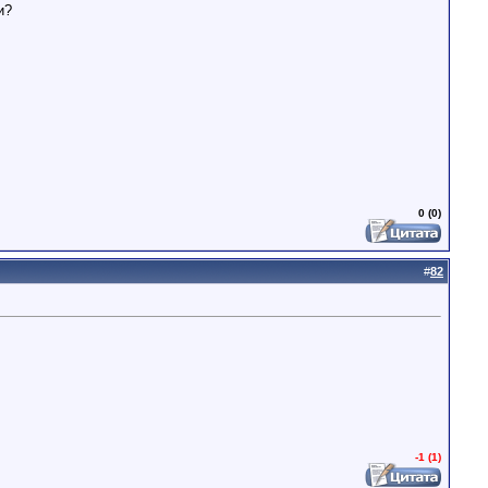
и?
0 (0)
#
82
-1 (1)