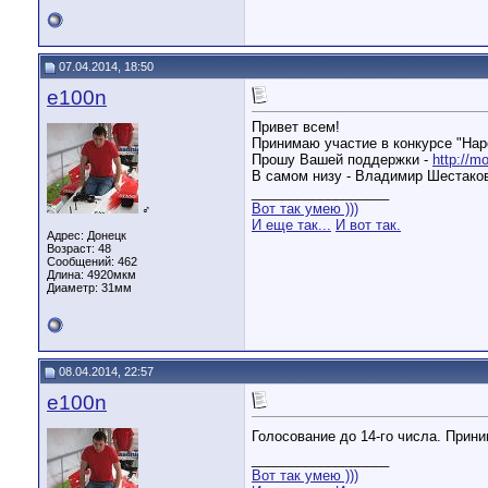
07.04.2014, 18:50
e100n
Привет всем!
Принимаю участие в конкурсе "Нар
Прошу Вашей поддержки -
http://mo
В самом низу - Владимир Шестако
__________________
Вот так умею )))
♂
И еще так...
И вот так.
Адрес: Донецк
Возраст: 48
Сообщений: 462
Длина:
4920мкм
Диаметр:
31мм
08.04.2014, 22:57
e100n
Голосование до 14-го числа. Прин
__________________
Вот так умею )))