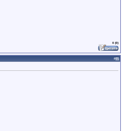
0 (0)
#
85