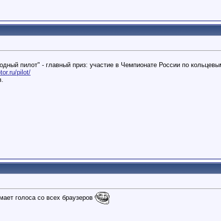
одный пилот" - главный приз: участие в Чемпионате России по кольцевы
tor.ru/pilot/
в.
имает голоса со всех браузеров