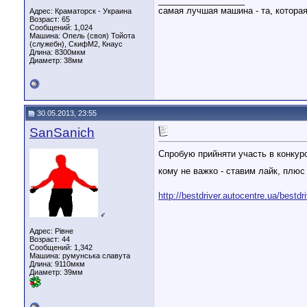
__________________
самая лучшая машина - та, котора
Адрес: Краматорск - Украина
Возраст: 65
Сообщений: 1,024
Машина: Опель (своя) Тойота
(служебн), СкифМ2, Кнаус
Длина:
8300мкм
Диаметр:
38мм
30.05.2013, 23:55
SanSanich
Спробую прийняти участь в конкурсі
кому не важко - ставим лайк, плюс
http://bestdriver.autocentre.ua/best
♂
Адрес: Рівне
Возраст: 44
Сообщений: 1,342
Машина: румунська славута
Длина:
9110мкм
Диаметр:
39мм