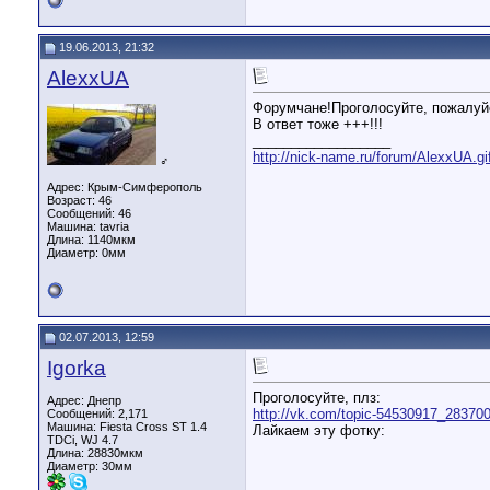
19.06.2013, 21:32
AlexxUA
Форумчане!Проголосуйте, пожалуй
В ответ тоже +++!!!
__________________
http://nick-name.ru/forum/AlexxUA.gi
♂
Адрес: Крым-Симферополь
Возраст: 46
Сообщений: 46
Машина: tavria
Длина:
1140мкм
Диаметр:
0мм
02.07.2013, 12:59
Igorka
Проголосуйте, плз:
Адрес: Днепр
http://vk.com/topic-54530917_28370
Сообщений: 2,171
Машина: Fiesta Cross ST 1.4
Лайкаем эту фотку:
TDCi, WJ 4.7
Длина:
28830мкм
Диаметр:
30мм