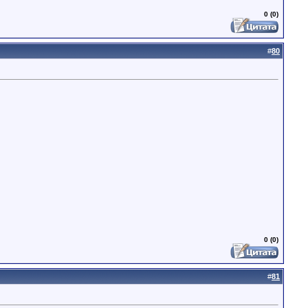
0 (0)
#
80
0 (0)
#
81