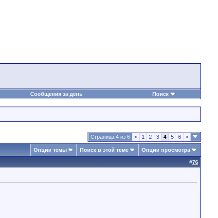
Сообщения за день
Поиск
Страница 4 из 6
<
1
2
3
4
5
6
>
Опции темы
Поиск в этой теме
Опции просмотра
#
76