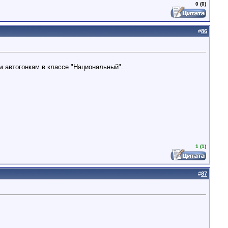
0 (0)
#
86
м автогонкам в классе "Национальный".
1 (1)
#
87