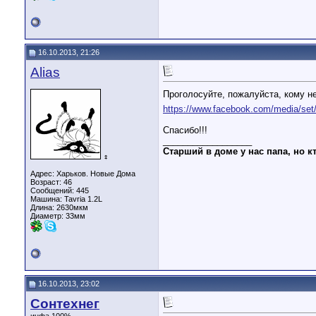
16.10.2013, 21:26
Alias
Проголосуйте, пожалуйста, кому н
https://www.facebook.com/media/set
Спасибо!!!
__________________
Старший в доме у нас папа, но кт
♀
Адрес: Харьков. Новые Дома
Возраст: 46
Сообщений: 445
Машина: Tavria 1.2L
Длина:
2630мкм
Диаметр:
33мм
16.10.2013, 23:02
Сонтехнег