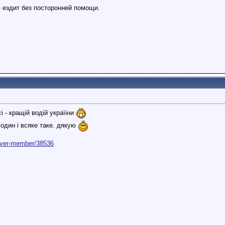
я ездит без посторонней помощи.
 - кращій водій україіни
 один і всяке таке. дякую
driver-member/38536