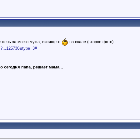
е лень за моего мужа, висящего
на скале (второе фото)
/?...125730&type=3#
о сегодня папа, решает мама...