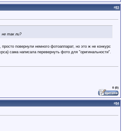
#
83
 не так ли?
, просто повернули немного фотоаппарат, но это ж не конкурс
курса) сама написала перевернуть фото для "оригинальности".
0 (0)
#
84