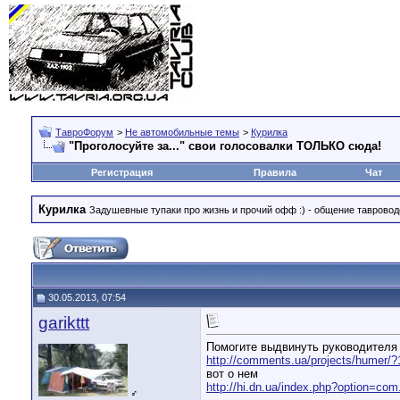
ТавроФорум
>
Не автомобильные темы
>
Курилка
"Проголосуйте за..." свои голосовалки ТОЛЬКО сюда!
Регистрация
Правила
Чат
Курилка
Задушевные тупаки про жизнь и прочий офф :) - общение тавровод
30.05.2013, 07:54
garikttt
Помогите выдвинуть руководителя 
http://comments.ua/projects/humer/?
вот о нем
http://hi.dn.ua/index.php?option=co
♂