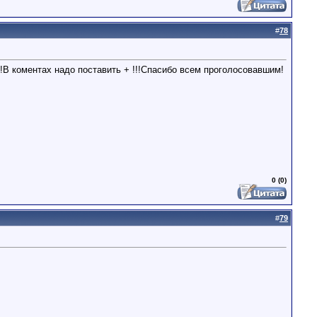
#
78
!!!В коментах надо поставить + !!!Спасибо всем проголосовавшим!
0 (0)
#
79