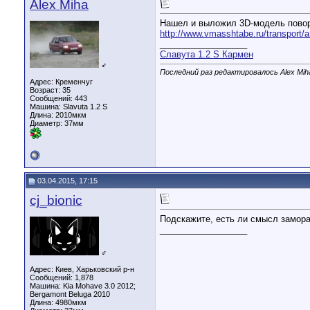
Alex Miha
Нашел и выложил 3D-модель поворот
http://www.vmasshtabe.ru/transport/a
__________________
Славута 1.2 S Кармен
♂
Последний раз редактировалось Alex Miha
Адрес: Кременчуг
Возраст: 35
Сообщений: 443
Машина: Slavuta 1.2 S
Длина:
2010мкм
Диаметр:
37мм
03.04.2015, 17:15
cj_bionic
Подскажите, есть ли смысл замора
__________________
♂
Адрес: Киев, Харьковский р-н
Сообщений: 1,878
Машина: Kia Mohave 3.0 2012;
Bergamont Beluga 2010
Длина:
4980мкм