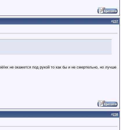
#
237
 её/их не окажется под рукой то как бы и не смертельно, но лучше
#
238