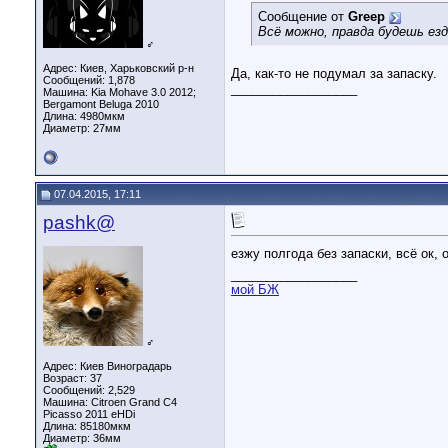
Сообщение от
Greep
Всё можно, правда будешь езд
♂
Адрес: Киев, Харьковский р-н
Да, как-то не подумал за запаску.
Сообщений: 1,878
__________________
Машина: Kia Mohave 3.0 2012;
Bergamont Beluga 2010
Длина:
4980мкм
Диаметр:
27мм
07.04.2015, 17:11
pashk@
езжу полгода без запаски, всё ок
__________________
мой БЖ
♂
Адрес: Киев Виноградарь
Возраст: 37
Сообщений: 2,529
Машина: Citroen Grand C4
Picasso 2011 eHDi
Длина:
85180мкм
Диаметр:
36мм