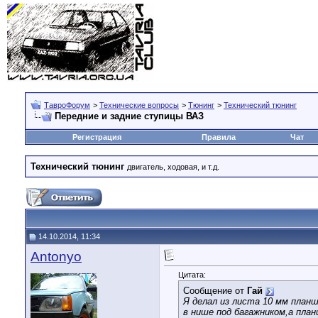
ТавроФорум
>
Технические вопросы
>
Тюнинг
>
Технический тюнинг
Передние и задние ступицы ВАЗ
Регистрация
Правила
Чат
Технический тюнинг
двигатель, ходовая, и т.д.
14.10.2014, 11:34
Antonyo
Цитата:
Сообщение от
Гай
Я делал из листа 10 мм планш
в нише под багажником,а пла