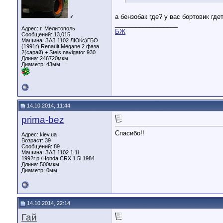
а бензобак где? у вас бортовик где
♂
__________________
Адрес: г. Мелитополь
БЖ
Сообщений: 13,015
Машина: ЗАЗ 1102 ЛЮКс)ГБО
(1991г) Renault Megane 2 фаза
2(сарай) + Stels navigator 930
Длина:
246720мкм
Диаметр:
43мм
14.10.2014, 11:44
prima-bez
Спасибо!!
Адрес: kiev.ua
Возраст: 39
Сообщений: 89
Машина: ЗАЗ 1102 1,1i
1992г.р./Honda CRX 1.5i 1984
Длина:
500мкм
Диаметр:
0мм
14.10.2014, 22:14
Гай