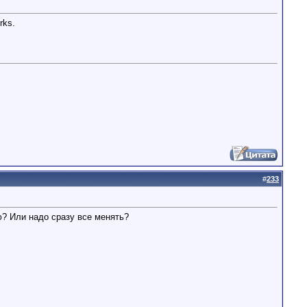
rks.
#
233
? Или надо сразу все менять?