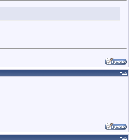
#
229
#
230