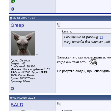
07.04.2015, 17:26
Greep
Цитата:
Сообщение от
pashk@
езжу полгода без запаски, вс
♂
Запаска - это как презервативы, мо
Адрес: Ostróda
когда они таки есть...
Возраст: 46
Сообщений: 28,980
__________________
Машина: Щось подібне на 1102:
Не розумію людей, що ненавидять л
FR-V i-ctdi 2008: Aygo 1,4HDI
2008, Corsa, Fiesta
Длина:
1089870мкм
Диаметр:
86мм
07.04.2015, 20:28
BALD