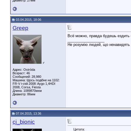
Диаметр:
27мм
03.04.2015, 18:06
Greep
Всё можно, правда будешь ездить 
__________________
Не розумію людей, що ненавидять л
♂
Адрес: Ostróda
Возраст: 46
Сообщений: 28,980
Машина: Щось подібне на 1102:
FR-V i-ctdi 2008: Aygo 1,4HDI
2008, Corsa, Fiesta
Длина:
1089870мкм
Диаметр:
86мм
07.04.2015, 13:36
cj_bionic
Цитата: