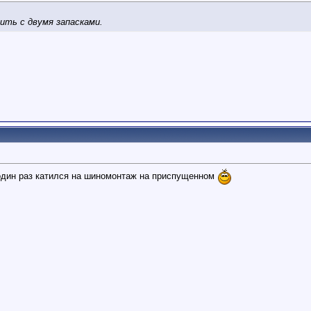
ить с двумя запасками.
, один раз катился на шиномонтаж на приспущенном