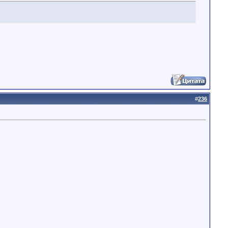
#
236