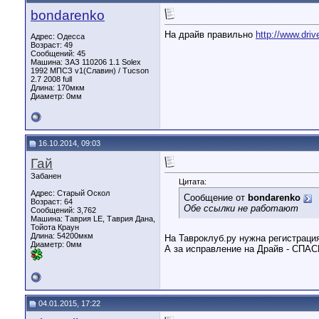
bondarenko
На драйв правильно
http://www.driv
Адрес: Одесса
Возраст: 49
Сообщений: 45
Машина: ЗАЗ 110206 1.1 Solex
1992 МПСЗ v1(Славин) / Tucson
2.7 2008 full
Длина:
170мкм
Диаметр:
0мм
16.10.2014, 09:03
Гай
Забанен
Цитата:
Адрес: Старый Оскол
Сообщение от
bondarenko
Возраст: 64
Обе ссылки не работают
Сообщений: 3,762
Машина: Таврия LE, Таврия Дана,
Тойота Краун
Длина:
54200мкм
На Тавроклуб.ру нужна регистрация
Диаметр:
0мм
А за исправление на Драйв - СПАС
04.01.2015, 17:22