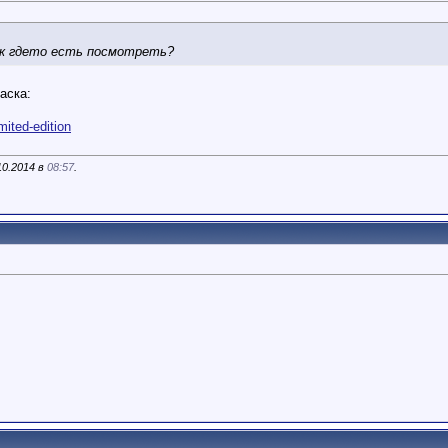
вик гдето есть посмотреть?
аска:
imited-edition
10.2014 в
08:57
.