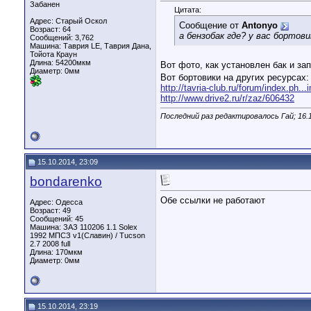
Забанен
Цитата:
Адрес: Старый Оскол
Сообщение от
Antonyo
Возраст: 64
а бензобак где? у вас борто
Сообщений: 3,762
Машина: Таврия LE, Таврия Дана,
Тойота Краун
Длина:
54200мкм
Вот фото, как установлен бак и зап
Диаметр:
0мм
Вот бортовики на других ресурсах:
http://tavria-club.ru/forum/index.ph...
http://www.drive2.ru/r/zaz/606432
Последний раз редактировалось Гай; 16.
15.10.2014, 23:09
bondarenko
Обе ссылки не работают
Адрес: Одесса
Возраст: 49
Сообщений: 45
Машина: ЗАЗ 110206 1.1 Solex
1992 МПСЗ v1(Славин) / Tucson
2.7 2008 full
Длина:
170мкм
Диаметр:
0мм
15.10.2014, 23:19