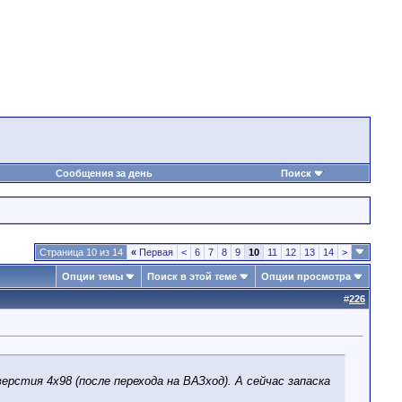
Сообщения за день
Поиск
Страница 10 из 14
«
Первая
<
6
7
8
9
10
11
12
13
14
>
Опции темы
Поиск в этой теме
Опции просмотра
#
226
рстия 4х98 (после перехода на ВАЗход). А сейчас запаска