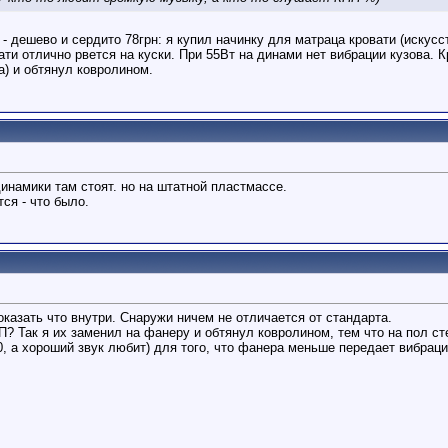
 - дешево и сердито 78грн: я купил начинку для матраца кровати (искус
тати отлично рвется на куски. При 55Вт на динами нет вибрации кузова
а) и обтянул ковролином.
намики там стоят. но на штатной пластмассе.
тся - что было.
показать что внутри. Снаружи ничем не отличается от стандарта.
? Так я их заменил на фанеру и обтянул ковролином, тем что на пол ст
, а хороший звук любит) для того, что фанера меньше передает вибраци