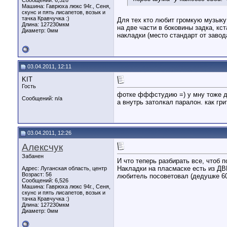
Сообщений: 6,526
Машина: Гаврюха люкс 94г., Сеня,
скунс и пять лисапетов, возык и
тачка Кравчучка :)
Для тех кто любит громкую музыку
Длина:
127230мкм
на две части в боковины задка, кс
Диаметр:
0мм
накладки (место стандарт от завод
03.04.2011, 12:11
KIT
Гость
фотке фффстудию =) у мну тоже ди
Сообщений: n/a
а внутрь затолкал паралон. как гри
03.04.2011, 12:26
Алексчук
Забанен
И что теперь разбирать все, чтоб 
Накладки на пласмаске есть из ДВП
Адрес: Луганская область, центр
Возраст: 56
любитель посоветовал (дедушке 60
Сообщений: 6,526
Машина: Гаврюха люкс 94г., Сеня,
скунс и пять лисапетов, возык и
тачка Кравчучка :)
Длина:
127230мкм
Диаметр:
0мм