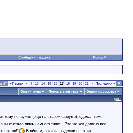
Сообщения за день
Поиск
из 27
«
Первая
<
7
13
14
15
16
17
18
19
20
21
>
Последняя
»
Опции темы
Поиск в этой теме
Опции просмотра
#
401
ав тему по шумке (еще на старом форуме), сделал тоже
машине стало лишь немного тише... Это же как должно все
хо стало!"
В общем, овчинка выделки не стоит...