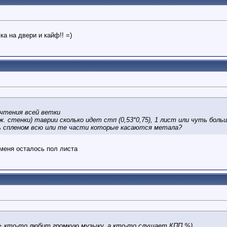
а на двери и кайф!! =)
очтения всей ветки
ж. стенки) таврии сколько идет стп (0,53*0,75), 1 лист или чуть боль
ь спленом всю или те части которые касаются метала?
 меня осталось пол листа
. + кто-то любит громкую музыку, а кто-то слушает КПП %)