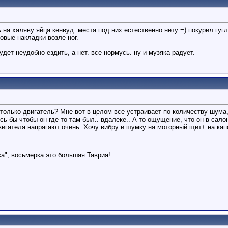
 на халяву яйца кенвуд. места под них естественно нету =) покурил гуг
ковые накладки возле ног.
дет неудобно ездить, а нет. все нормусь. ну и музяка радует.
олько двигатель? Мне вот в целом все устраивает по количеству шума, 
 бы чтобы он где то там был.. вдалеке.. А то ощущение, что он в сало
вигателя напрягают очень. Хочу вибру и шумку на моторный щит+ на ка
а", восьмерка это большая Таврия!