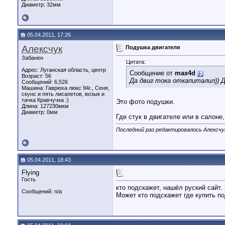
Диаметр:
32мм
05.04.2011, 17:26
Алексчук
Подушка двигателя
Забанен
Цитата:
Адрес: Луганская область, центр
Сообщение от
max4d
Возраст: 56
Да двиг тока откапиталил)) Д
Сообщений: 6,526
Машина: Гаврюха люкс 94г., Сеня,
скунс и пять лисапетов, возык и
тачка Кравчучка :)
Это фото подушки.
Длина:
127230мкм
Диаметр:
0мм
Где стук в двигателе или в салоне,
Последний раз редактировалось Алексчук
05.04.2011, 18:43
Flying
Гость
кто подскажет, нашёл руский сайт.
Сообщений: n/a
Может кто подскажет где купить п