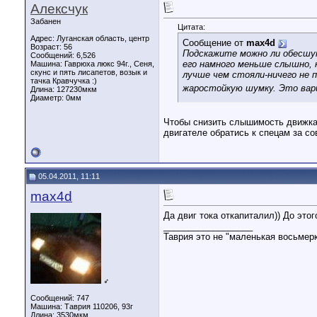
Алексчук
Забанен
Цитата:
Адрес: Луганская область, центр
Сообщение от
max4d
Возраст: 56
Подскажите можно ли обесшум
Сообщений: 6,526
его намного меньше слышно, 
Машина: Гаврюха люкс 94г., Сеня,
скунс и пять лисапетов, возык и
лучше чем стояли-ничего не 
тачка Кравчучка :)
жаростойкую шумку. Это ва
Длина:
127230мкм
Диаметр:
0мм
Чтобы снизить слышимость движка 
двигателе обратись к спецам за со
05.04.2011, 11:11
max4d
Да двиг тока откапиталил)) До это
__________________
Таврия это не "маленькая восьмерк
♂
Сообщений: 747
Машина: Таврия 110206, 93г
Длина:
3530мкм