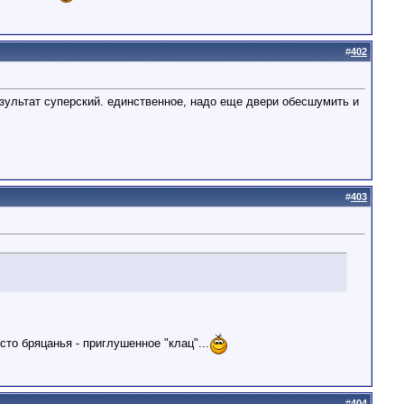
#
402
зультат суперский. единственное, надо еще двери обесшумить и
#
403
то бряцанья - приглушенное "клац"...
#
404