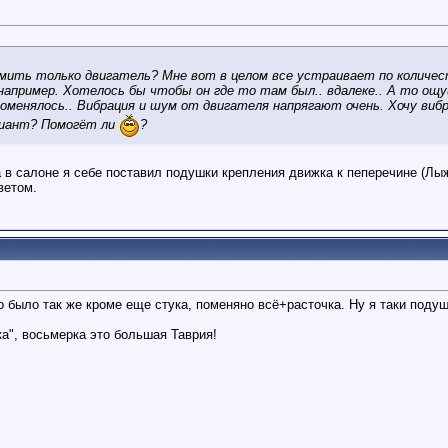
ить только двигатель? Мне вот в целом все устраивает по количест
например. Хотелось бы чтобы он где то там был.. вдалеке.. А то ощу
поменялось.. Вибрация и шум от двигателя напрягают очень. Хочу ви
риант? Помогёт ли
?
в салоне я себе поставил подушки крепления движка к пеперечине (Лыжк
ветом.
го было так же кроме еще стука, поменяно всё+расточка. Ну я таки подуш
а", восьмерка это большая Таврия!