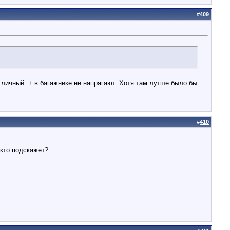
#
409
отличный. + в багажнике не напрягают. Хотя там лутше было бы.
#
410
 кто подскажет?