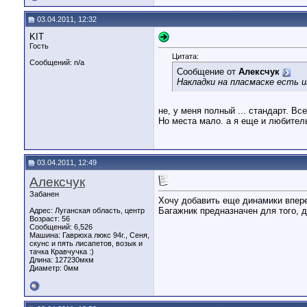
03.04.2011, 12:32
KIT
Гость
Цитата:
Сообщений: n/a
Сообщение от
Алексчук
Накладки на пласмаске есть 
не, у меня полный ... стандарт. В
Но места мало. а я еще и любител
03.04.2011, 12:49
Алексчук
Забанен
Хочу добавить еще динамики вперед
Багажник предназначен для того, д
Адрес: Луганская область, центр
Возраст: 56
Сообщений: 6,526
Машина: Гаврюха люкс 94г., Сеня,
скунс и пять лисапетов, возык и
тачка Кравчучка :)
Длина:
127230мкм
Диаметр:
0мм