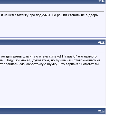
#
411
л и нашел статейку про подиумы. Но решил ставить не в дверь
#
412
но двигатель шумит уж очень сильно! На ваз 07 его намного
не.. Подушки менял, дубоватые, но лучше чем стояли-ничего не
пот специальную жаростойкую шумку. Это вариант? Помогёт ли
#
413