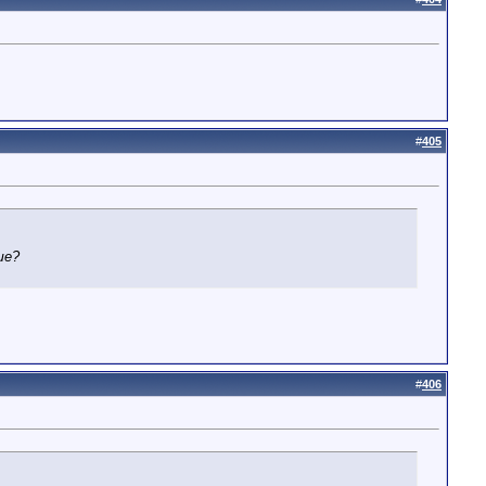
#
405
ше?
#
406