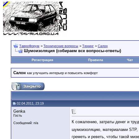
ТавроФорум
>
Технические вопросы
>
Тюнинг
>
Салон
Шумоизоляция (собираем все вопросы-ответы)
Регистрация
Правила
Чат
Салон
как улучшить интерьер и повысить комфорт
02.04.2011, 23:19
Genka
Гость
К сожалению, затраты денег и тру
Сообщений: n/a
шумоизоляцию, материалами STP, 
греметь и реветь, чтобы такой миз