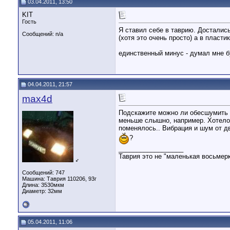
03.04.2011, 13:50
KIT
Гость
Я ставил себе в таврию. Достались
Сообщений: n/a
(хотя это очень просто) а в пласти
единственный минус - думал мне бу
04.04.2011, 21:57
max4d
Подскажите можно ли обесшумить т
меньше слышно, например. Хотелось
поменялось.. Вибрация и шум от д
?
__________________
Таврия это не "маленькая восьмерк
♂
Сообщений: 747
Машина: Таврия 110206, 93г
Длина:
3530мкм
Диаметр:
32мм
05.04.2011, 11:06