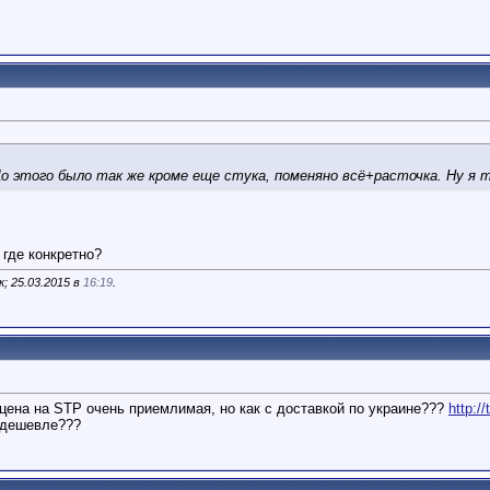
о этого было так же кроме еще стука, поменяно всё+расточка. Ну я т
 где конкретно?
; 25.03.2015 в
16:19
.
 цена на STP очень приемлимая, но как с доставкой по украине???
http://
одешевле???