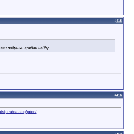
#
415
аки подушки врядли найду..
#
416
tdstp.ru/catalog/price/