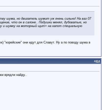
ву шума, но двигатель шумит уж очень сильно! На ваз 07
щение, что он в салоне.. Подушки менял, дубоватые, но
бру и шумку на моторный щит+ на капот специальную
) "корейские" они идут для Славут. Ну а по поводу шума в
#
414
ки врядли найду..