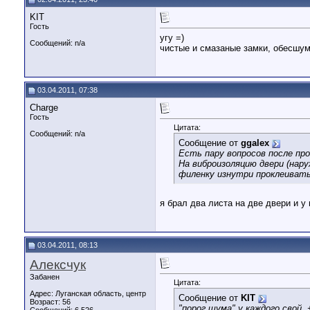
KIT
Гость
угу =)
Сообщений: n/a
чистые и смазаные замки, обесшумк
03.04.2011, 07:38
Charge
Гость
Цитата:
Сообщений: n/a
Сообщение от
ggalex
Есть пару вопросов после пр
На виброизоляцию двери (нару
филенку изнутри проклеиват
я брал два листа на две двери и у
03.04.2011, 08:13
Алексчук
Забанен
Цитата:
Адрес: Луганская область, центр
Сообщение от
KIT
Возраст: 56
"порог шума" у каждого свой