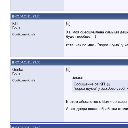
02.04.2011, 23:28
KIT
Гость
Хз, моя обесшумлена самыми дешев
Сообщений: n/a
будет вообще. =)
кста, как по мне - "порог шума" у 
02.04.2011, 23:35
Genka
Гость
Цитата:
Сообщений: n/a
Сообщение от
KIT
"порог шума" у каждого свой
В этом абсолютно с Вами согласе
А вот двери после обработки стали
02.04.2011, 23:40