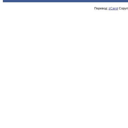
Перевод:
zCarot
Copyrig