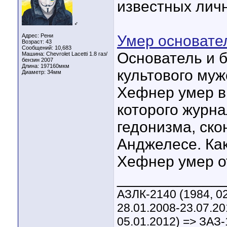
известных личн
♂
Адрес: Рени
Умер основате
Возраст: 43
Сообщений: 10,683
Основатель и 
Машина: Chevrolet Lacetti 1.8 газ/
бензин 2007
Длина:
197160мкм
культового муж
Диаметр:
34мм
Хефнер умер в
которого журна
гедонизма, ско
Анджелесе. Как
Хефнер умер о
____________
АЗЛК-2140 (1984, 02
28.01.2008-23.07.20
05.01.2012) => ЗАЗ-