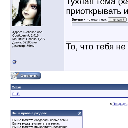
Тухлая тема (ха
приоткрывать и
Внутри -
чо там у них
:
♀
Адрес: Киевская обл.
____________
Сообщений: 1,418
Машина: Славка 1,2 Si
Длина:
59180мкм
То, что тебя не
Диаметр:
36мм
Метки
R.I.P.
«
Предыдущ
Ваши права в разделе
Вы
не можете
создавать новые темы
Вы
не можете
отвечать в темах
Вы
не можете
прикреплять вложения