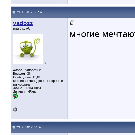
29.09.2017, 21:32
vadozz
главбух АО
многие мечтают
♂
Адрес: Запорожье
Возраст: 38
Сообщений: 15,615
Машина: очередное говнорено и
говнофорд
Длина:
113040мкм
Диаметр:
45мм
29.09.2017, 21:40