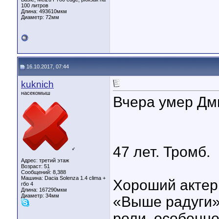
100 литров
Длина:
493610мкм
Диаметр:
72мм
16.10.2017, 07:44
kuknich
насекомыш
Вчера умер Дм
47 лет. Тромб.
♂
Адрес: третий этаж
Возраст: 51
Сообщений: 8,388
Машина: Dacia Solenza 1.4 clima +
Хороший актер
гбо 4
Длина:
167290мкм
Диаметр:
34мм
«Выше радуги»
роли, особенно