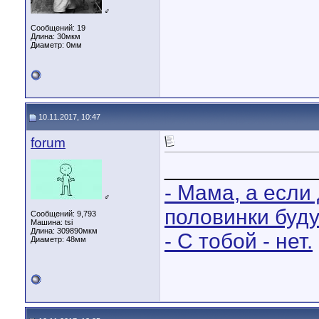
♂
Сообщений: 19
Длина:
30мкм
Диаметр:
0мм
10.11.2017, 10:47
forum
____________
- Мама, а если
♂
половинки буд
Сообщений: 9,793
Машина: tsi
Длина:
309890мкм
- С тобой - нет.
Диаметр:
48мм