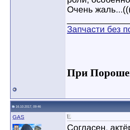
Очень жаль...((
____________
Запчасти без п
При Порошен
16.10.2017, 09:46
GAS
Согласен, актё