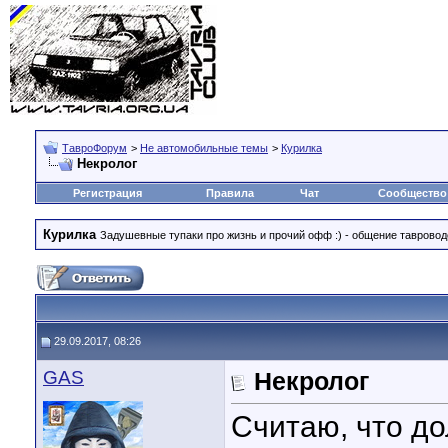
ТавроФорум
>
Не автомобильные темы
>
Курилка
Некролог
Регистрация
Правила
Чат
Сообщество
Курилка
Задушевные тупаки про жизнь и прочий офф :) - общение тавровод
29.09.2017, 08:26
GAS
Некролог
Считаю, что д