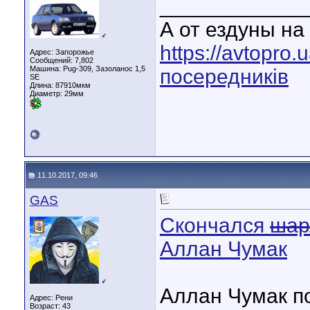
____________
А от ездуны на 
♂
https://avtopro
Адрес: Запорожье
Сообщений: 7,802
Машина: Pug-309, Зазоланос 1,5
посередників
SE
Длина:
87910мкм
Диаметр:
29мм
11.10.2017, 09:46
GAS
Скончался
шар
Аллан Чумак
♂
Аллан Чумак п
Адрес: Рени
Возраст: 43