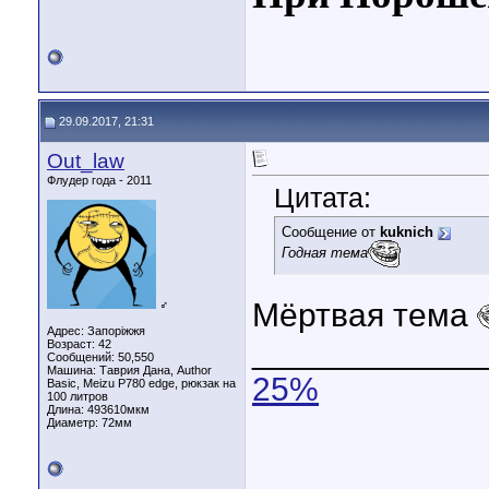
29.09.2017, 21:31
Out_law
Флудер года - 2011
Цитата:
Сообщение от
kuknich
Годная тема
Мёртвая тема
♂
Адрес: Запоріжжя
____________
Возраст: 42
Сообщений: 50,550
Машина: Таврия Дана, Author
25%
Basic, Meizu P780 edge, рюкзак на
100 литров
Длина:
493610мкм
Диаметр:
72мм