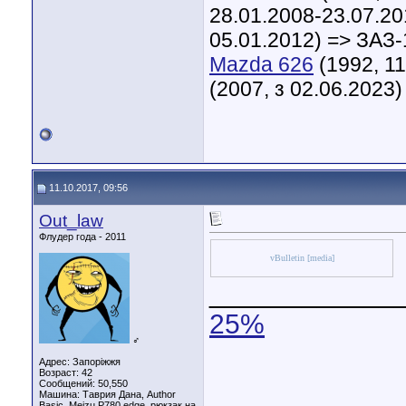
28.01.2008-23.07.20
05.01.2012) => ЗАЗ-
Mazda 626
(1992, 11
(2007, з 02.06.2023)
11.10.2017, 09:56
Out_law
Флудер года - 2011
vBulletin [media]
____________
25%
♂
Адрес: Запоріжжя
Возраст: 42
Сообщений: 50,550
Машина: Таврия Дана, Author
Basic, Meizu P780 edge, рюкзак на