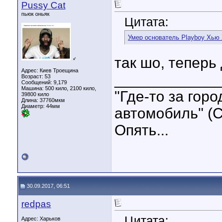
Pussy Cat
пьюк оньяк
Цитата:
Умер основатель Playboy Хью
так шо, теперь
♂
Адрес: Киев Троещина
____________
Возраст: 53
Сообщений: 9,179
Машина: 500 кило, 2100 кило,
"Где-то за гор
39800 кило
Длина:
37760мкм
Диаметр:
44мм
автомобиль" (С
Опять...
30.09.2017, 06:51
redpas
Цитата:
Адрес: Харьков