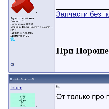
____________
Запчасти без п
♂
Адрес: третий этаж
Возраст: 51
Сообщений: 8,388
Машина: Dacia Solenza 1.4 clima +
гбо 4
Длина:
167290мкм
Диаметр:
34мм
При Порошен
10.11.2017, 21:21
forum
От только про 
♂