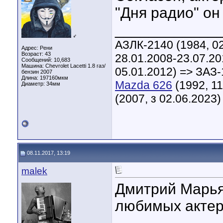
"Дня радио" он
____________
♂
АЗЛК-2140 (1984, 02
Адрес: Рени
Возраст: 43
28.01.2008-23.07.20
Сообщений: 10,683
Машина: Chevrolet Lacetti 1.8 газ/
05.01.2012) => ЗАЗ-
бензин 2007
Длина:
197160мкм
Mazda 626
(1992, 11
Диаметр:
34мм
(2007, з 02.06.2023)
08.11.2017, 13:19
malek
Дмитрий Марьян
любимых актеро