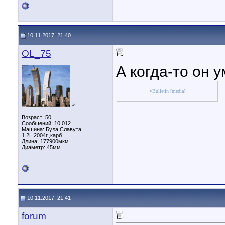
10.11.2017, 21:40
OL_75
А когда-то он 
vBulletin [media]
♂
Возраст: 50
Сообщений: 10,012
Машина: Була Славута
1.2L,2004г.,карб.
Длина:
177900мкм
Диаметр:
45мм
10.11.2017, 21:41
forum