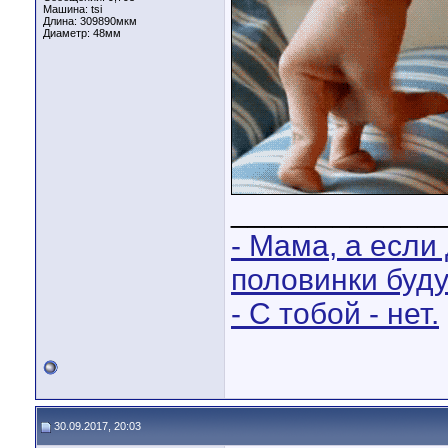
Машина: tsi
Длина:
309890мкм
Диаметр:
48мм
____________
- Мама, а если
половинки буд
- С тобой - нет.
30.09.2017, 20:03