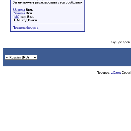
Вы
не можете
редактировать свои сообщения
BB коды
Вкл.
Смайлы
Вкл.
[IMG]
код
Вкл.
HTML код
Выкл.
Правила форума
Текущее врем
Перевод:
zCarot
Copyrig