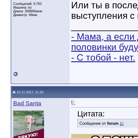
Или ты в после
Сообщений: 9,793
Машина: tsi
Длина:
309890мкм
выступления с
Диаметр:
48мм
____________
- Мама, а если
половинки буд
- С тобой - нет.
10.11.2017, 21:24
Bad Santa
Цитата:
Сообщение от
forum