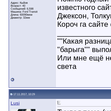
Адрес: Кыйов
известного сай
Возраст: 40
Сообщений: 6,598
Машина: Ford Transit
Джексон, Толку
Длина:
60090мкм
Диаметр:
32мм
Короч га сайте
____________
""Какая разниц
"барыга"" выпо
Или мне ещё не
света
17.11.2017, 10:29
Lusi