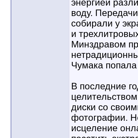
энергией разли
воду. Передачи
собирали у эк
и трехлитровых
Минздравом пр
нетрадиционны
Чумака попала 
В последние г
целительством
диски со свои
фотографии. Не
исцеление онла