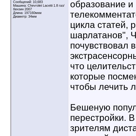
образование и
Сообщений: 10,683
Машина: Chevrolet Lacetti 1.8 газ/
бензин 2007
телекомментат
Длина:
197160мкм
Диаметр:
34мм
цикла статей, 
шарлатанов", Ч
почувствовал в
экстрасенсорн
что целительст
которые посмен
чтобы лечить л
Бешеную попул
перестройки. В
зрителям дист