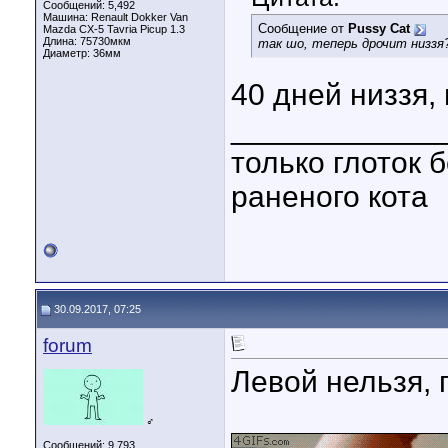
Сообщений: 5,492
Машина: Renault Dokker Van
Сообщение от
Pussy Cat
Mazda CX-5 Tavria Picup 1.3
Длина:
75730мкм
так шо, теперь дрочит низзя
Диаметр:
36мм
40 дней низзя,
____________
только глоток 
раненого кота
30.09.2017, 07:25
forum
Левой нельзя,
♂
Сообщений: 9,793