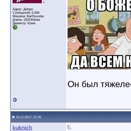
♂
Адрес: Днiпро
Сообщений: 6,086
Машина: Kia/Hyundai
Длина:
150240мкм
Диаметр:
41мм
Он был тяжеле
10.11.2017, 21:30
kuknich