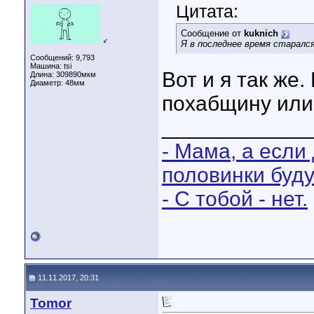
Цитата:
Сообщение от
kuknich
♂
Я в последнее время старался
Сообщений: 9,793
Машина: tsi
Вот и я так же.
Длина:
309890мкм
Диаметр:
48мм
похабщину или
____________
- Мама, а если
половинки буд
- С тобой - нет.
11.11.2017, 20:31
Tomor