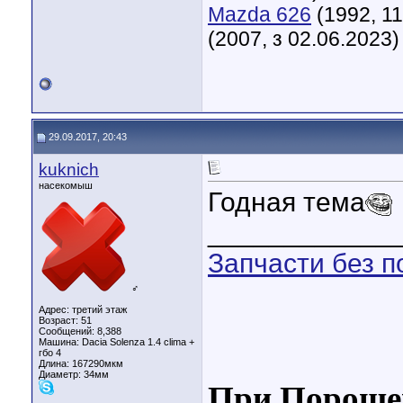
Mazda 626
(1992, 11
(2007, з 02.06.2023)
29.09.2017, 20:43
kuknich
насекомыш
Годная тема
____________
Запчасти без п
♂
Адрес: третий этаж
Возраст: 51
Сообщений: 8,388
Машина: Dacia Solenza 1.4 clima +
гбо 4
Длина:
167290мкм
Диаметр:
34мм
При Порошен