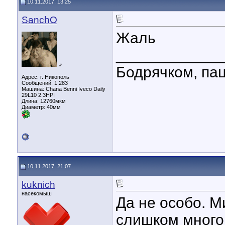
10.11.2017, 13:25
SanchO
Жаль
____________
♂
Бодрячком, пац
Адрес: г. Никополь
Сообщений: 1,283
Машина: Chana Benni Iveco Daily
29L10 2.3HPI
Длина:
12760мкм
Диаметр:
40мм
10.11.2017, 21:07
kuknich
насекомыш
Да не особо. 
слишком много