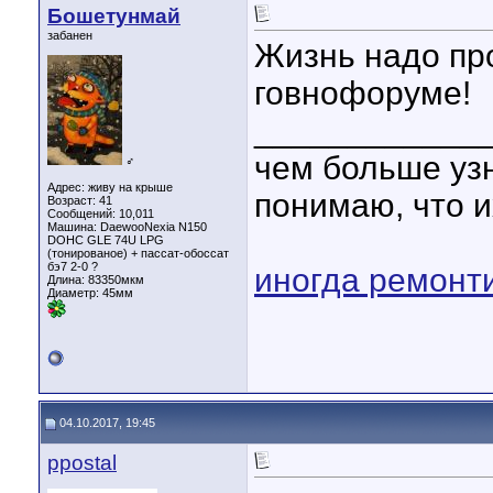
Бошетунмай
забанен
Жизнь надо про
говнофоруме!
____________
чем больше уз
♂
Адрес: живу на крыше
понимаю, что и
Возраст: 41
Сообщений: 10,011
Машина: DaewooNexia N150
DOHC GLE 74U LPG
(тонированое) + пассат-обоссат
бэ7 2-0 ?
иногда ремонт
Длина:
83350мкм
Диаметр:
45мм
04.10.2017, 19:45
ppostal