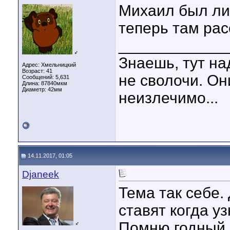
Михаил был ли
теперь там рас
____________
♂
Знаешь, тут на
Адрес: Хмельницкий
Возраст: 41
не сволочи. Он
Сообщений: 5,631
Длина:
87840мкм
Диаметр:
42мм
неизлечимо...
14.11.2017, 01:05
Djaneek
Тема так себе.
ставят когда у
Помню годный 
♂