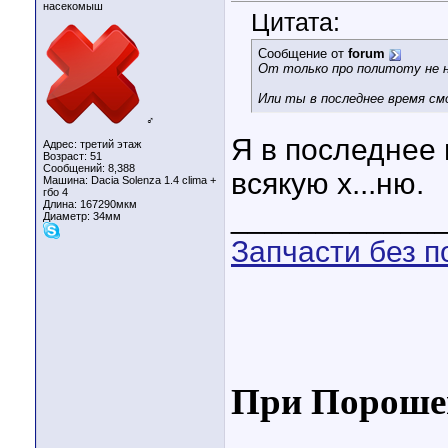
насекомыш
Цитата:
Сообщение от
forum
От только про политоту не н
Или ты в последнее время см
♂
Я в последнее 
Адрес: третий этаж
Возраст: 51
Сообщений: 8,388
всякую х...ню.
Машина: Dacia Solenza 1.4 clima +
гбо 4
Длина:
167290мкм
____________
Диаметр:
34мм
Запчасти без п
При Порошен