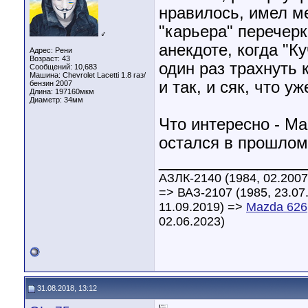
нравилось, имел м
"карьера" перечерк
♂
анекдоте, когда "К
Адрес: Рени
Возраст: 43
один раз трахнуть к
Сообщений: 10,683
Машина: Chevrolet Lacetti 1.8 газ/
и так, и сяк, что у
бензин 2007
Длина:
197160мкм
Диаметр:
34мм
Что интересно - Ма
остался в прошлом
________________
АЗЛК-2140 (1984, 02.2007
=> ВАЗ-2107 (1985, 23.07
11.09.2019) =>
Mazda 626
02.06.2023)
31.08.2018, 13:12