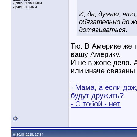
Длина:
309890мкм
Диаметр:
48мм
И, да, думаю, что
обязательно до ж
дотягиваться.
Тю. В Америке же т
вашу Америку.
И не в жопе дело. 
или иначе связаны 
________________
- Мама, а если дож
будут дружить?
- С тобой - нет.
30.08.2018, 17:34