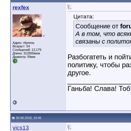
rexfex
Цитата:
Сообщение от
fo
А в том, что вся
♂
связаны с полито
Адрес: Ирпень
Возраст: 54
Сообщений: 13,179
Длина:
312600мкм
Разбогатеть и пойти
Диаметр:
59мм
политику, чтобы раз
другое.
________________
Ганьба! Слава! Тоб
30.08.2018, 19:46
vics13