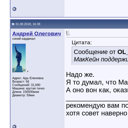
31.08.2018, 16:38
Андрей Олегович
синий кардинал
Цитата:
Сообщение от
OL
МакКейн поддержи
♂
Надо же.
Адрес: Адъ-Еленовка
Я то думал, что М
Возраст: 56
Сообщений: 31,690
А оно вон как, ока
Машина: крутая тачко
Длина:
156500мкм
Диаметр:
59мм
________________
рекомендую вам п
хотя совет наверно