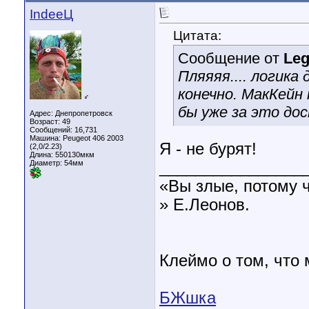
IndeeЦ
Цитата:
Сообщение от
Le
Пляяяя.... логика
конечно. МакКейн
♂
бы уже за это до
Адрес: Днепропетровск
Возраст: 49
Сообщений: 16,731
Машина: Peugeot 406 2003
Я - не бурят!
(2,0/2.23)
Длина:
550130мкм
Диаметр:
54мм
________________
«Вы злые, потому 
» Е.Леонов.
Клеймо о том, что
БЖшка