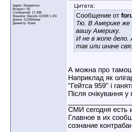
Цитата:
Адрес: Бердянськ
Возраст: 56
Сообщений: 17,388
Сообщение от
fo
Машина: Slavuta 110308 1.3Si
Длина:
212950мкм
Тю. В Америке же
Диаметр:
41мм
вашу Америку.
И не в жопе дело.
так или иначе св
А можна про тамошн
Наприклад як оліга
"Гейтса 959" і ганя
Після очікування у 
________________
СМИ сегодня есть 
Главное в их сооб
сознание контраба