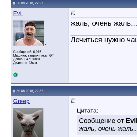
30.08.2018, 22:27
Evil
жаль, очень жаль..
________________
Лечиться нужно ч
♂
Сообщений: 6,916
Машина: таврия пикап GT
Длина:
64710мкм
Диаметр:
43мм
30.08.2018, 22:37
Greep
Цитата:
Сообщение от
Evi
жаль, очень жаль.