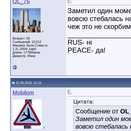
OL_75
Заметил один момен
вовсю стебалась н
чеж это не скорбим
♂
________________
Возраст: 50
RUS- ні
Сообщений: 10,012
Машина: Була Славута
PEACE- да!
1.2L,2004г.,карб.
Длина:
177900мкм
Диаметр:
45мм
31.08.2018, 13:16
Mobilom
Цитата:
Сообщение от
OL
Заметил один мом
вовсю стебалась 
♂