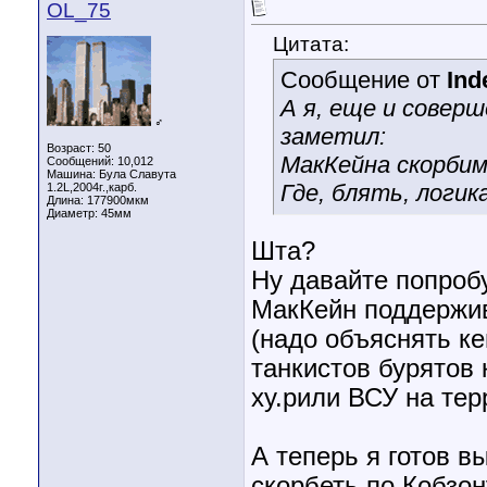
OL_75
Цитата:
Сообщение от
Ind
А я, еще и совер
♂
заметил:
Возраст: 50
МакКейна скорбим
Сообщений: 10,012
Машина: Була Славута
Где, блять, логика
1.2L,2004г.,карб.
Длина:
177900мкм
Диаметр:
45мм
Шта?
Ну давайте попробу
МакКейн поддержив
(надо объяснять ке
танкистов бурятов 
ху.рили ВСУ на тер
А теперь я готов 
скорбеть по Кобзон