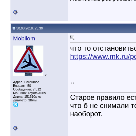
30.08.2018, 23:30
Mobilom
что то отстановитьс
https://www.mk.ru/po
♂
..
Адрес: Pardubice
Возраст: 50
________________
Сообщений: 7,512
Машина: Toyota Auris
Старое правило ест
Длина:
151610мкм
Диаметр:
38мм
что б не снимали т
наоборот.