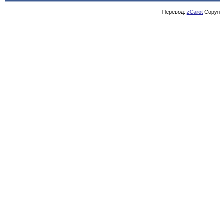
Перевод:
zCarot
Copyrig