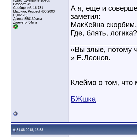
Адрес: Днепропетровск
Возраст: 49
А я, еще и соверш
Сообщений: 16,731
Машина: Peugeot 406 2003
заметил:
(2,0/2.23)
Длина:
550130мкм
Диаметр:
54мм
МакКейна скорбим, 
Где, блять, логика?
________________
«Вы злые, потому 
» Е.Леонов.
Клеймо о том, что
БЖшка
31.08.2018, 15:53