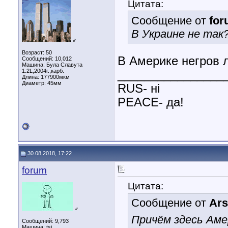
Цитата:
Сообщение от
fo
В Украине не так
♂
Возраст: 50
В Америке негров л
Сообщений: 10,012
Машина: Була Славута
1.2L,2004г.,карб.
________________
Длина:
177900мкм
Диаметр:
45мм
RUS- ні
PEACE- да!
30.08.2018, 17:22
forum
Цитата:
Сообщение от
Ar
♂
Причём здесь Аме
Сообщений: 9,793
Машина: tsi