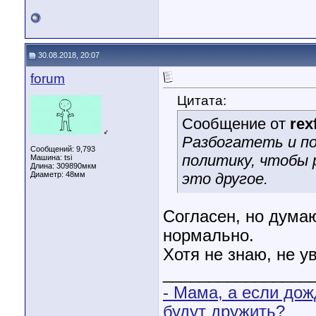
30.08.2018, 20:07
forum
Цитата:
Сообщение от
rex
♂
Разбогатеть и по
Сообщений: 9,793
политику, чтобы 
Машина: tsi
Длина:
309890мкм
Диаметр:
48мм
это другое.
Согласен, но думаю
нормально.
Хотя не знаю, не у
________________
- Мама, а если дож
будут дружить?