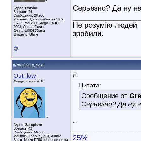
♂
Серьезно? Да ну на
Адрес: Ostróda
Возраст: 46
________________
Сообщений: 28,980
Машина: Щось подібне на 1102:
FR-V i-ctdi 2008: Aygo 1,4HDI
Не розумію людей, 
2008, Corsa, Fiesta
Длина:
1089870мкм
зробили.
Диаметр:
86мм
30.08.2018, 22:45
Out_law
Флудер года - 2011
Цитата:
Сообщение от
Gr
Серьезно? Да ну н
♂
..
Адрес: Запоріжжя
________________
Возраст: 42
Сообщений: 50,550
25%
Машина: Таврия Дана, Author
Basic, Meizu P780 edge, рюкзак на