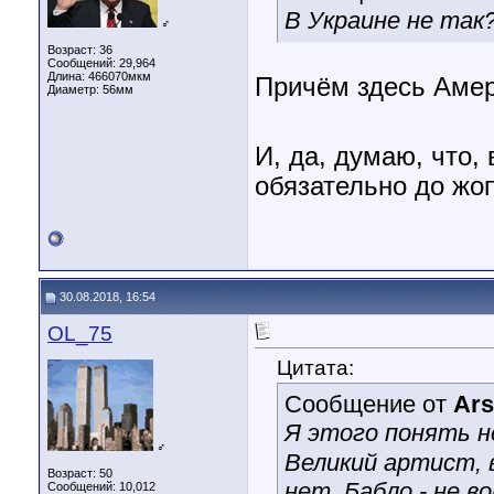
В Украине не так
♂
Возраст: 36
Сообщений: 29,964
Длина:
466070мкм
Причём здесь Аме
Диаметр:
56мм
И, да, думаю, что,
обязательно до жо
30.08.2018, 16:54
OL_75
Цитата:
Сообщение от
Ar
Я этого понять н
♂
Великий артист, в
Возраст: 50
нет. Бабло - не в
Сообщений: 10,012