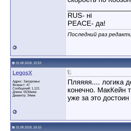
________________
RUS- ні
PEACE- да!
Последний раз редакти
31.08.2018, 15:53
LegosX
Пляяяя.... логика 
Адрес: Запорожье
Возраст: 47
конечно. МакКейн т
Сообщений: 1,121
Длина:
5530мкм
Диаметр:
34мм
уже за это достоин
31.08.2018, 16:10