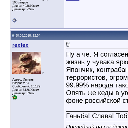
100 литров
Длина:
493610мкм
Диаметр:
72мм
30.08.2018, 22:54
rexfex
Ну а че. Я согласе
жизнь у чувака ярк
Япончик, контраба
♂
террористов, огром
Адрес: Ирпень
Возраст: 54
99.99% народа тако
Сообщений: 13,179
Длина:
312600мкм
Опять же кеды в уг
Диаметр:
59мм
фоне российской ст
________________
Ганьба! Слава! Тоб
Последний раз редактир