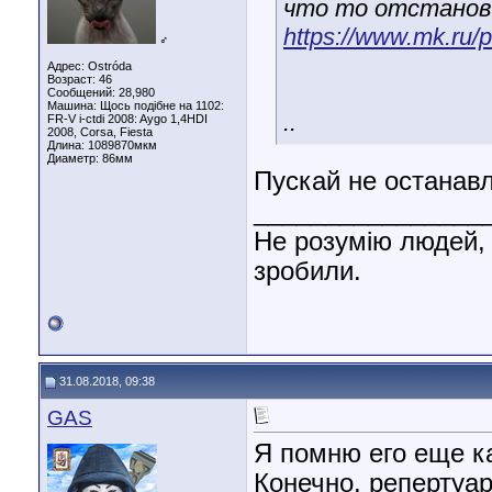
что то отстанови
https://www.mk.ru/p
♂
Адрес: Ostróda
Возраст: 46
Сообщений: 28,980
Машина: Щось подібне на 1102:
..
FR-V i-ctdi 2008: Aygo 1,4HDI
2008, Corsa, Fiesta
Длина:
1089870мкм
Диаметр:
86мм
Пускай не останав
________________
Не розумію людей, 
зробили.
31.08.2018, 09:38
GAS
Я помню его еще ка
Конечно, репертуар