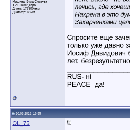
Машина: Була Славута
1.2L,2004г.,карб.
лечись, где хочеш
Длина:
177900мкм
Диаметр:
45мм
Нахрена в это дум
Захарченками цел
Спросите еще заче
только уже давно з
Иосиф Давидович б
лет, безрезультатн
________________
RUS- ні
PEACE- да!
30.08.2018, 16:55
OL_75