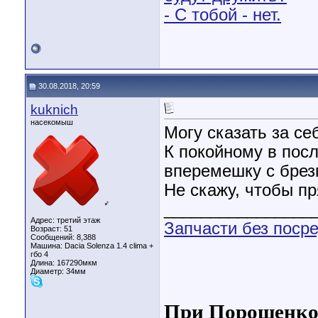
- С тобой - нет.
30.08.2018, 20:59
kuknich
насекомыш
Могу сказать за се
К покойному в пос
вперемешку с брез
Не скажу, чтобы пр
♂
________________
Адрес: третий этаж
Запчасти без поср
Возраст: 51
Сообщений: 8,388
Машина: Dacia Solenza 1.4 clima +
гбо 4
Длина:
167290мкм
Диаметр:
34мм
При Порошенко 