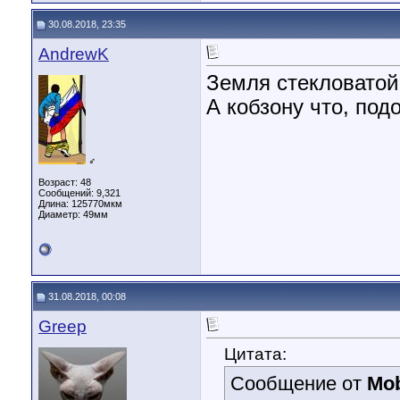
30.08.2018, 23:35
AndrewK
Земля стекловатой
А кобзону что, под
♂
Возраст: 48
Сообщений: 9,321
Длина:
125770мкм
Диаметр:
49мм
31.08.2018, 00:08
Greep
Цитата:
Сообщение от
Mo