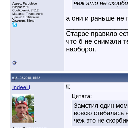
чеж это не скорби
Адрес: Pardubice
Возраст: 50
Сообщений: 7,512
Машина: Toyota Auris
а они и раньше не 
Длина:
151610мкм
Диаметр:
38мм
________________
Старое правило ест
что б не снимали т
наоборот.
31.08.2018, 15:38
IndeeЦ
Цитата:
Заметил один моме
вовсю стебалась 
чеж это не скорби
♂