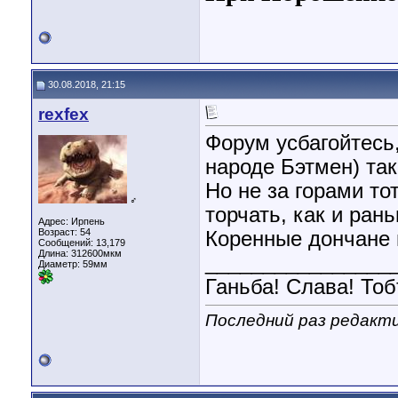
30.08.2018, 21:15
rexfex
Форум усбагойтесь,
народе Бэтмен) так
Но не за горами тот
♂
торчать, как и ран
Адрес: Ирпень
Возраст: 54
Коренные дончане
Сообщений: 13,179
Длина:
312600мкм
________________
Диаметр:
59мм
Ганьба! Слава! Тоб
Последний раз редактир