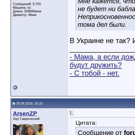
Мне кажется, что
Сообщений: 9,793
не будет ни бабла
Машина: tsi
Длина:
309890мкм
Диаметр:
48мм
Неприкосновеннос
тома дел были.
В Украине не так? 
________________
- Мама, а если дож
будут дружить?
- С тобой - нет.
30.08.2018, 16:20
ArsenZP
Хер Таврический
Цитата:
Сообщение от
fo