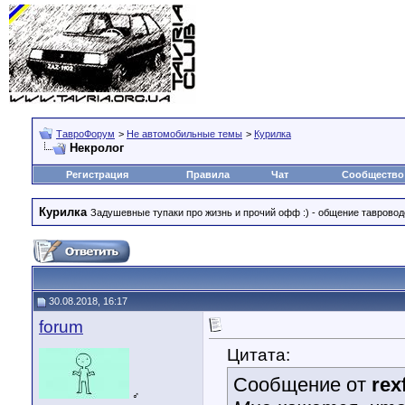
ТавроФорум
>
Не автомобильные темы
>
Курилка
Некролог
Регистрация
Правила
Чат
Сообщество
Курилка
Задушевные тупаки про жизнь и прочий офф :) - общение тавровод
30.08.2018, 16:17
forum
Цитата:
Сообщение от
rex
♂