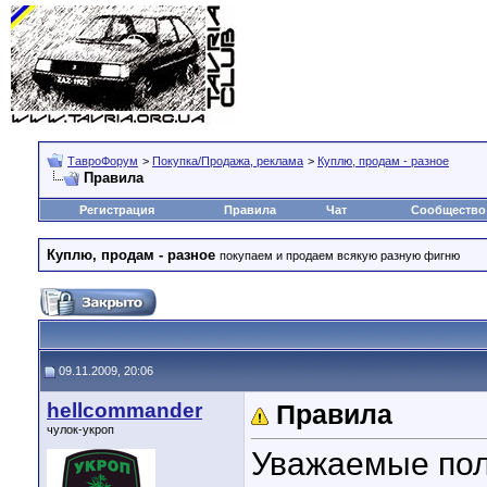
ТавроФорум
>
Покупка/Продажа, реклама
>
Куплю, продам - разное
Правила
Регистрация
Правила
Чат
Сообщество
Куплю, продам - разное
покупаем и продаем всякую разную фигню
09.11.2009, 20:06
hellcommander
Правила
чулок-укроп
Уважаемые пол