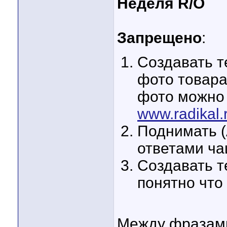
Неделя R/O
Запрещено
:
Создавать т
фото товара
фото можно 
www.radikal.
Поднимать (
ответами чащ
Создавать т
понятно что
Между фразами 