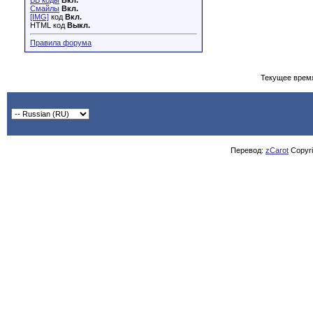
BB коды
Вкл.
Смайлы
Вкл.
[IMG]
код
Вкл.
HTML код
Выкл.
Правила форума
Текущее врем
Перевод:
zCarot
Copyrig