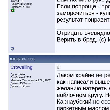
Transit 2.5
Длина:
40820мкм
Если попроще - пр
Диаметр:
41мм
заморочиться - куп
результат понрави
________________
Отрицать очевидно
Верить в бред. (с) 
06.05.2017, 11:44
Crowelling
Лаком крайне не р
Адрес: Киев
Сообщений: 715
как написали выше
Машина: Tavria Nova 1.3Li, 2007
Длина:
4380мкм
Диаметр:
21мм
желанию натереть 
войлочном кругу. Н
Карнаубский не осо
паркетным маслом с