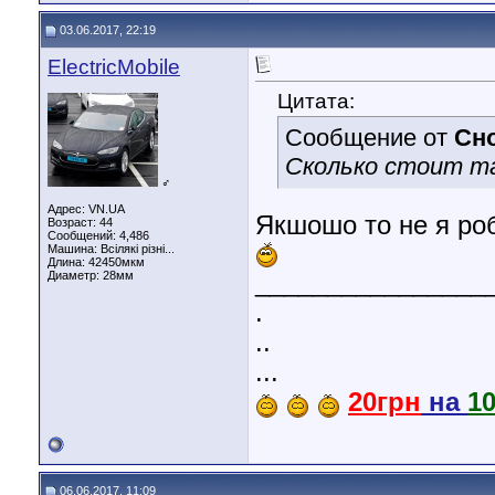
03.06.2017, 22:19
ElectricMobile
Цитата:
Сообщение от
Сн
Сколько стоит т
♂
Адрес: VN.UA
Якшошо то не я роби
Возраст: 44
Сообщений: 4,486
Машина: Всілякі різні...
Длина:
42450мкм
Диаметр:
28мм
________________
.
..
...
20грн
на
1
06.06.2017, 11:09