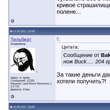
кривое страшилище
полене...
11.05.2017, 23:08
Тильберт
бандерівець
Цитата:
Сообщение от
Ba
нож Buck..... 204 
♂
За такие деньги да
Адрес: м. Ірпінь
хотели получить?!
Сообщений: 13,391
Машина: Land Rover Discovery 1.
2,5 TDi
Диаметр:
47мм
12.05.2017, 20:09