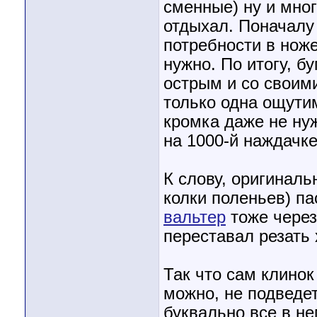
сменные) ну и мног
отдыхал. Поначалу 
потребности в ноже
нужно. По итогу, б
острым и со своим
только одна ощути
кромка даже не нуж
на 1000-й наждачке
К слову, оригиналь
колки поленьев) па
вальтер
тоже через
переставал резать х
Так что сам клинок
можно, не подведет
буквально все в не