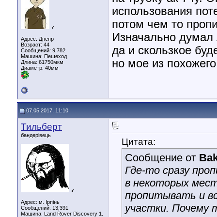
использования поте
потом чем то проп
♂
Изначально думал 
Адрес: Днепр
Возраст: 44
да и скользкое буд
Сообщений: 9,782
Машина: Пешеход
но мое из похожег
Длина:
61750мкм
Диаметр:
40мм
07.05.2017, 11:10
Тильберт
бандерівець
Цитата:
Сообщение от
Ba
Где-то сразу проп
в некоторых мест
♂
пропитывать и вс
Адрес: м. Ірпінь
участки. Почему т
Сообщений: 13,391
Машина: Land Rover Discovery 1.