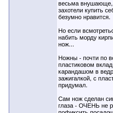
весьма внушающе, 
захотели купить се
безумно нравится.
Но если всмотретьс
набить морду кирп
нож...
Ножны - почти по в
пластиковом вклад
карандашом в ведре
зажигалкой, с пла
придумал.
Сам нож сделан сик
глаза - ОЧЕНЬ не р
пофиксить посадо