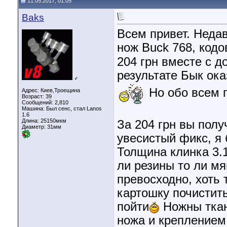
11.05.2017, 01:05
Baks
Всем привет. Неда
нож Buck 768, код
204 грн вместе с д
результате Бык ок
♂
Но обо всем п
Адрес: Киев,Троещина
Возраст: 39
Сообщений: 2,810
Машина: Был сенс, стал Lanos
1.6
Длина:
25150мкм
За 204 грн вы пол
Диаметр:
31мм
увесистый фикс, я
Толщина клинка 3.1
ли резины то ли мя
превосходно, хоть 
картошку почистить
пойти
Ножны ткан
ножа и креплением 