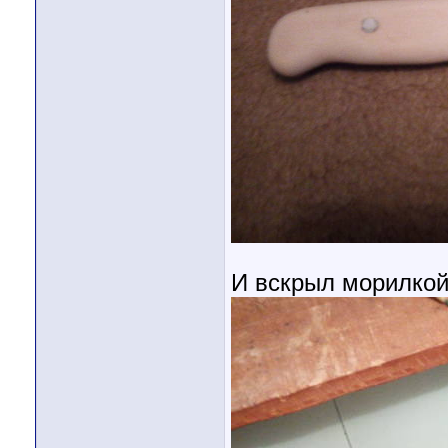
И вскрыл морилко