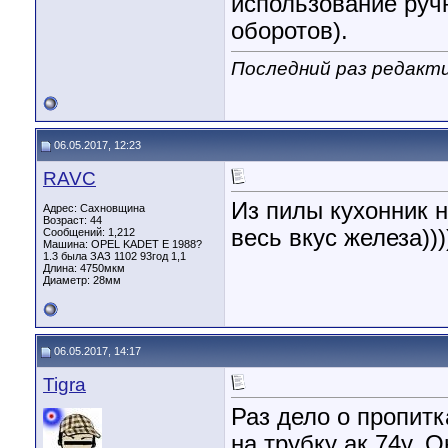
использование руч
оборотов).
Последний раз редактир
06.05.2017, 12:23
RAVC
Из пилы кухонник н
Адрес: Сахновщина
Возраст: 44
весь вкус железа)))
Сообщений: 1,212
Машина: OPEL KADET E 1988?
1.3 была ЗАЗ 1102 93год 1,1
Длина:
4750мкм
Диаметр:
28мм
06.05.2017, 14:17
Tigra
Раз дело о пропитк
на трубку ак 74у. 