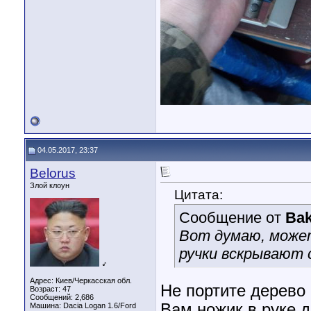
04.05.2017, 23:37
Belorus
Злой клоун
Цитата:
Сообщение от
Ba
Вот думаю, может
ручки вскрывают 
♂
Адрес: Киев/Черкасская обл.
Не портите дерево 
Возраст: 47
Сообщений: 2,686
Вам ножик в руке 
Машина: Dacia Logan 1.6/Ford