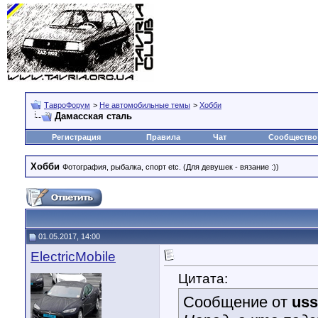
ТавроФорум
>
Не автомобильные темы
>
Хобби
Дамасская сталь
Регистрация
Правила
Чат
Сообщество
Хобби
Фотография, рыбалка, спорт etc. (Для девушек - вязание :))
01.05.2017, 14:00
ElectricMobile
Цитата:
Сообщение от
uss