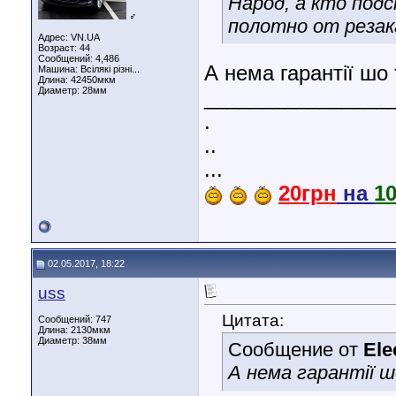
Народ, а кто подс
♂
полотно от резак
Адрес: VN.UA
Возраст: 44
Сообщений: 4,486
А нема гарантії шо
Машина: Всілякі різні...
Длина:
42450мкм
Диаметр:
28мм
________________
.
..
...
20грн
на
1
02.05.2017, 18:22
uss
Цитата:
Сообщений: 747
Длина:
2130мкм
Диаметр:
38мм
Сообщение от
Ele
А нема гарантії 