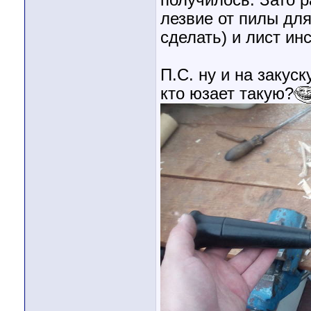
лезвие от пилы дл
сделать) и лист ин
П.С. ну и на закус
кто юзает такую?