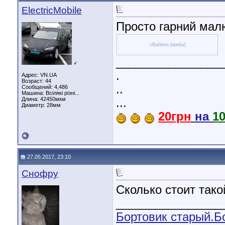
ElectricMobile
Просто гарний мал
vBulletin [media]
________________
♂
.
Адрес: VN.UA
Возраст: 44
..
Сообщений: 4,486
Машина: Всілякі різні...
Длина:
42450мкм
...
Диаметр:
28мм
20грн
на
1
27.05.2017, 23:10
Снофру
Сколько стоит так
________________
Бортовик старый.
Б