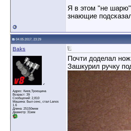
Я в этом "не шарю"
знающие подсказал
04.05.2017, 23:29
Baks
Почти доделал нож.
Зашкурил ручку по
♂
Адрес: Киев,Троещина
Возраст: 39
Сообщений: 2,810
Машина: Был сенс, стал Lanos
1.6
Длина:
25150мкм
Диаметр:
31мм