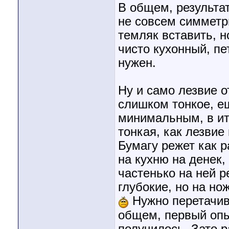
В общем, результат
не совсем симметри
темляк вставить, 
чисто кухонный, пе
нужен.
Ну и само лезвие 
слишком тонкое, ещ
минимальным, в ит
тонкая, как лезвие
Бумагу режет как 
на кухню на денек,
частенько на ней р
глубокие, но на но
Нужно перетачива
общем, первый опыт
получилось. Зато 