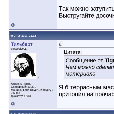
Так можно затупить
Выстругайте досочк
07.05.2017, 11:12
Тильберт
бандерівець
Цитата:
Сообщение от
Tig
Чем можно сделат
материала
♂
Адрес: м. Ірпінь
Я б террасным мас
Сообщений: 13,391
Машина: Land Rover Discovery 1.
притопил на полчас
2,5 TDi
Диаметр:
47мм