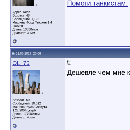
Помоги танкистам.
♂
Адрес: Киев
Возраст: 48
Сообщений: 1,122
Машина: Форд Фьюжен 1.4
2007г.в.
Длина:
13530мкм
Диаметр:
30мм
01.06.2017, 23:06
OL_75
Дешевле чем мне 
♂
Возраст: 50
Сообщений: 10,012
Машина: Була Славута
1.2L,2004г.,карб.
Длина:
177900мкм
Диаметр:
45мм