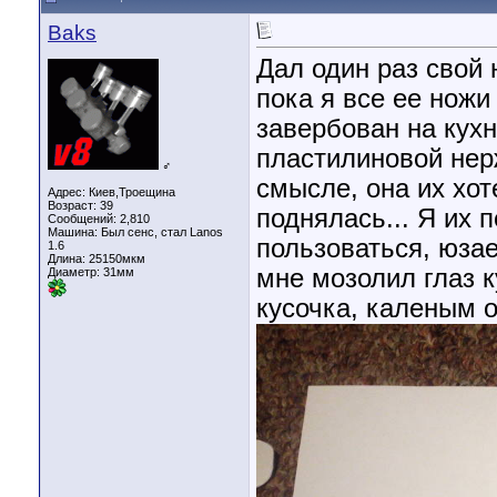
Baks
Дал один раз свой 
пока я все ее ножи 
завербован на кухн
пластилиновой нер
♂
смысле, она их хот
Адрес: Киев,Троещина
Возраст: 39
поднялась... Я их 
Сообщений: 2,810
Машина: Был сенс, стал Lanos
пользоваться, юзае
1.6
Длина:
25150мкм
мне мозолил глаз к
Диаметр:
31мм
кусочка, каленым о