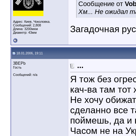
Сообщение от
Vob
Хм... Не ожидал т
Адрес: Киев, Чоколовка.
Сообщений: 2,808
Загадочная рус
Длина:
3200мкм
Диаметр:
43мм
18.01.2006, 19:11
3BEPb
...
Гость
Сообщений: n/a
Я тож без огрес
кач-ва там тот 
Не хочу обижат
сделанно все т
поймешь, да и 
Часом не на Ук