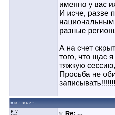
именно у вас их
И исче, разве п
национальным, 
разные регионы
А на счет скры
того, что щас я
тяжкую сессию, во
Просьба не оби
записывать!!!!!!!!
18.01.2006, 23:10
P-IV
Re: ...