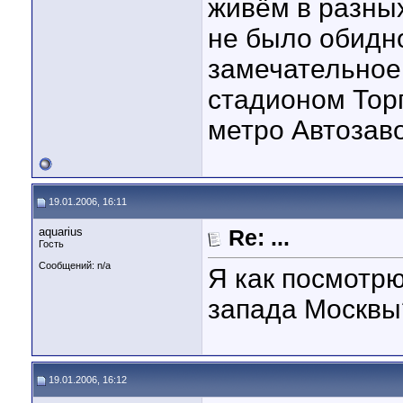
живём в разных
не было обидно
замечательное
стадионом Тор
метро Автозаво
19.01.2006, 16:11
aquarius
Re: ...
Гость
Сообщений: n/a
Я как посмотрю
запада Москвы
19.01.2006, 16:12