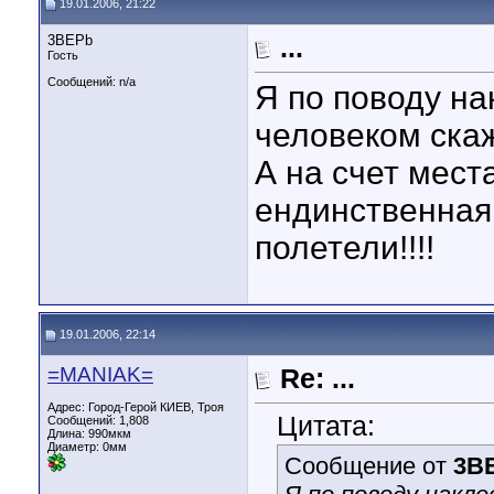
19.01.2006, 21:22
3BEPb
...
Гость
Сообщений: n/a
Я по поводу н
человеком ска
А на счет места
ендинственная
полетели!!!!
19.01.2006, 22:14
=MANIAK=
Re: ...
Адрес: Город-Герой КИЕВ, Троя
Цитата:
Сообщений: 1,808
Длина:
990мкм
Диаметр:
0мм
Сообщение от
3B