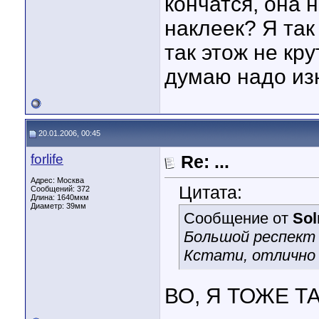
кончатся, она 
наклеек? Я так 
так этож не кр
думаю надо изн
20.01.2006, 00:45
forlife
Re: ...
Адрес: Москва
Цитата:
Сообщений: 372
Длина:
1640мкм
Диаметр:
39мм
Сообщение от
So
Большой респект 
Кстати, отлично 
ВО, Я ТОЖЕ Т