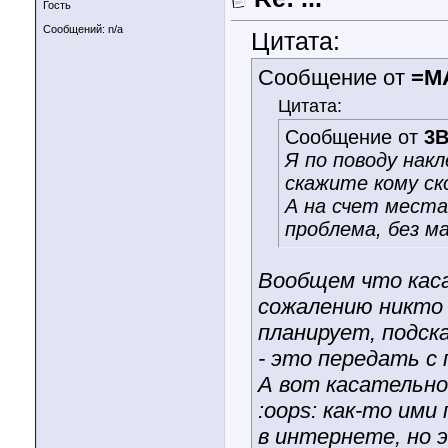
Гость
Сообщений: n/a
Цитата:
Сообщение от
=M
Цитата:
Сообщение от
3
Я по поводу нак
скажите кому ск
А на счет места
проблема, без м
Вообщем что каса
сожалению никто 
планирует, подск
- это передать с 
А вот касательно
:oops: как-то ими
в интернете, но 