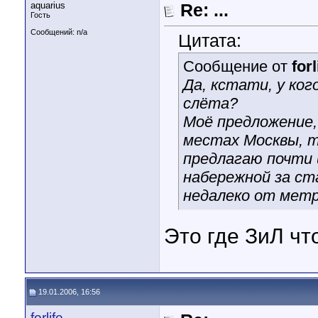
aquarius
Re: ...
Гость
Сообщений: n/a
Цитата:
Сообщение от
forl
Да, кстати, у ког
слёта?
Моё предложение, 
местах Москвы, т
предлагаю почти 
набережной за ст
недалеко от метр
Это где ЗиЛ чт
19.01.2006, 16:56
forlife