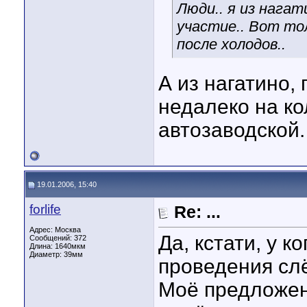
Люди.. я из нага
участие.. Вот то
после холодов..
А из нагатино,
недалеко на ко
автозаводской.
19.01.2006, 15:40
forlife
Re: ...
Адрес: Москва
Да, кстати, у 
Сообщений: 372
Длина:
1640мкм
Диаметр:
39мм
проведения сл
Моё предложени