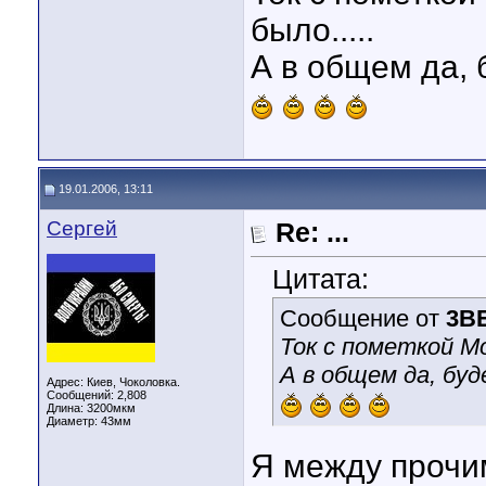
было.....
А в общем да, б
19.01.2006, 13:11
Сергей
Re: ...
Цитата:
Сообщение от
3B
Ток с пометкой Мо
А в общем да, буд
Адрес: Киев, Чоколовка.
Сообщений: 2,808
Длина:
3200мкм
Диаметр:
43мм
Я между прочим