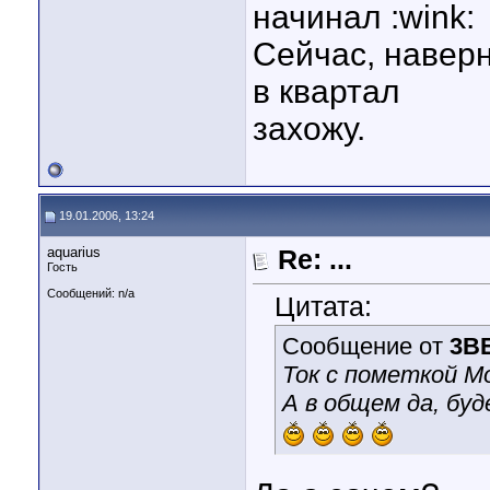
начинал :wink:
Сейчас, наверн
в квартал
захожу.
19.01.2006, 13:24
aquarius
Re: ...
Гость
Сообщений: n/a
Цитата:
Сообщение от
3B
Ток с пометкой Мо
А в общем да, буд