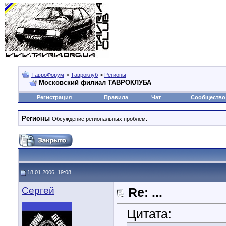
ТавроФорум
>
Тавроклуб
>
Регионы
Московский филиал ТАВРОКЛУБА
Регистрация
Правила
Чат
Сообщество
Регионы
Обсуждение региональных проблем.
18.01.2006, 19:08
Сергей
Re: ...
Цитата: