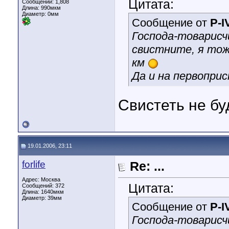
Цитата:
Сообщений: 1,808
Длина:
990мкм
Диаметр:
0мм
Сообщение от
P-I
Господа-товарисч
свистните, я тож
км
Да и на первоприс
Свистеть не бу
19.01.2006, 23:11
forlife
Re: ...
Адрес: Москва
Цитата:
Сообщений: 372
Длина:
1640мкм
Диаметр:
39мм
Сообщение от
P-I
Господа-товарисч