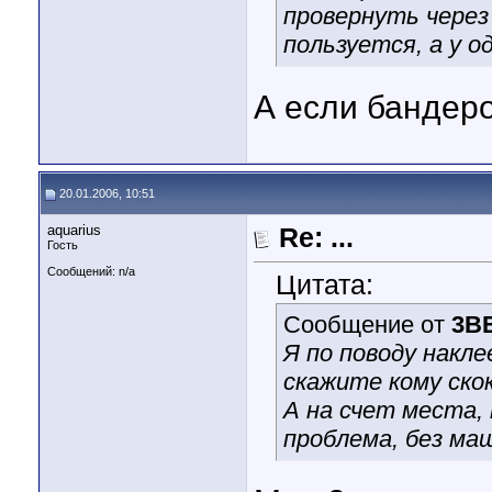
провернуть через
пользуется, а у 
А если бандер
20.01.2006, 10:51
aquarius
Re: ...
Гость
Сообщений: n/a
Цитата:
Сообщение от
3B
Я по поводу накл
скажите кому ско
А на счет места, 
проблема, без ма