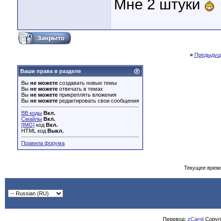
Мне 2 штуки
«
Предыдущ
Ваши права в разделе
Вы
не можете
создавать новые темы
Вы
не можете
отвечать в темах
Вы
не можете
прикреплять вложения
Вы
не можете
редактировать свои сообщения
BB коды
Вкл.
Смайлы
Вкл.
[IMG]
код
Вкл.
HTML код
Выкл.
Правила форума
Текущее врем
Перевод:
zCarot
Copyrig