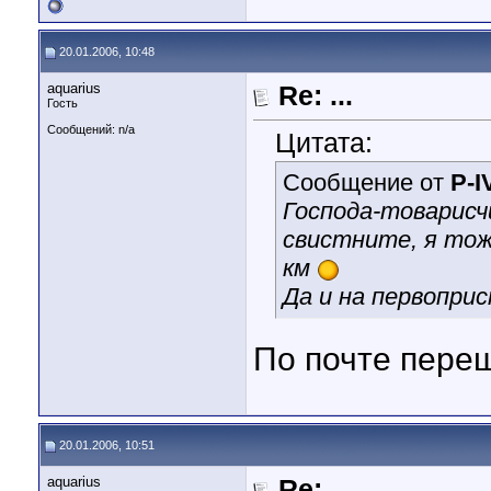
20.01.2006, 10:48
aquarius
Re: ...
Гость
Сообщений: n/a
Цитата:
Сообщение от
P-I
Господа-товарисч
свистните, я тож
км
Да и на первоприс
По почте переш
20.01.2006, 10:51
aquarius
Re: ...