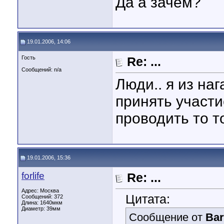
Да а зачем?
19.01.2006, 14:06
Гость
Re: ...
Сообщений: n/a
Люди.. я из наг
принять участи
проводить то т
19.01.2006, 15:36
forlife
Re: ...
Адрес: Москва
Цитата:
Сообщений: 372
Длина:
1640мкм
Диаметр:
39мм
Сообщение от
Ba