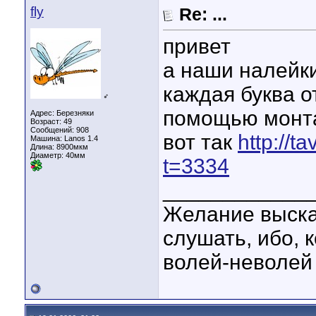
fly
Re: ...
привет
а наши налейки
каждая буква о
♂
помощью монт
Адрес: Березняки
Возраст: 49
Сообщений: 908
вот так
http://t
Машина: Lanos 1.4
Длина:
8900мкм
Диаметр:
40мм
t=3334
____________
Желание выска
слушать, ибо, 
волей-неволей