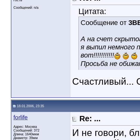
Гость
Сообщений: n/a
Цитата:
Сообщение от
3B
А на счет скрытог
я выпил немного п
вот!!!!!!!!!!!
Просьба не обижатс
Счастливый... 
18.01.2006, 23:35
forlife
Re: ...
Адрес: Москва
И не говори, б
Сообщений: 372
Длина:
1640мкм
Диаметр:
39мм