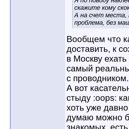
Я по поводу накл
скажите кому ско
А на счет места, 
проблема, без ма
Вообщем что ка
доставить, к с
в Москву ехать
самый реальный
с проводником.
А вот касатель
стыду :oops: к
хоть уже давно
думаю можно бу
знакомых, есть