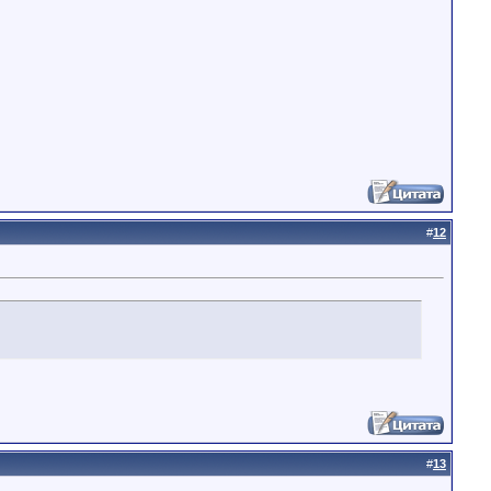
#
12
#
13