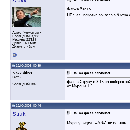
Alexx
фа-фа Ханту.
НЕльзя напротив вокзала в 9 утра
♂
Адрес: Черноморск
Сообщений: 3,988
Машина: ZZT23
Длина:
1660мкм
Диаметр:
42мм
12.09.2005, 09:39
Maxx-driver
Re: Фа-фа по регионам
Гость
фа-фа Струку в 8.15 на набережно
Сообщений: n/a
от Мурены 1.2L
12.09.2005, 09:44
Struk
Re: Фа-фа по регионам
Мурену видел, ФА-ФА не слышал. 