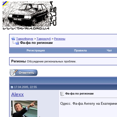
ТавроФорум
>
Тавроклуб
>
Регионы
Фа-фа по регионам
Регистрация
Правила
Чат
Регионы
Обсуждение региональных проблем.
17.04.2005, 22:55
Alexx
Фа-фа по регионам
Одесс. Фа-фа Ангелу на Екатерини