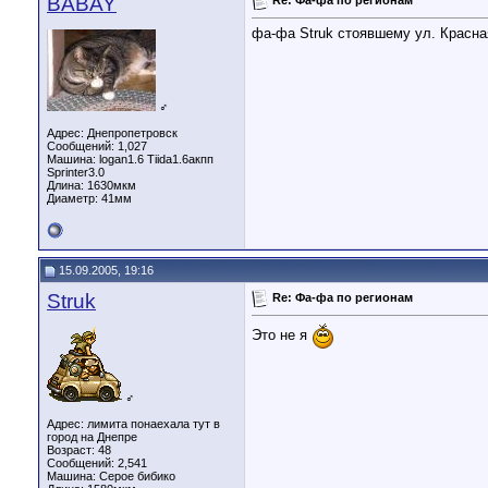
BABAY
фа-фа Struk стоявшему ул. Красна
♂
Адрес: Днепропетровск
Сообщений: 1,027
Машина: logan1.6 Tiida1.6акпп
Sprinter3.0
Длина:
1630мкм
Диаметр:
41мм
15.09.2005, 19:16
Struk
Re: Фа-фа по регионам
Это не я
♂
Адрес: лимита понаехала тут в
город на Днепре
Возраст: 48
Сообщений: 2,541
Машина: Серое бибико