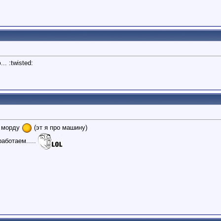
. :twisted:
ю морду
(эт я про машину)
работаем.....