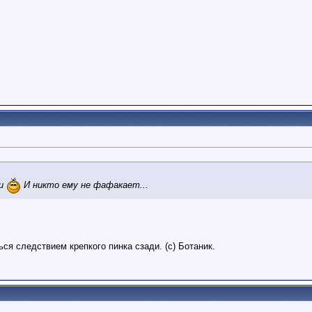
ки
И никто ему не фафакает...
я следствием крепкого пинка сзади. (с) Ботаник.