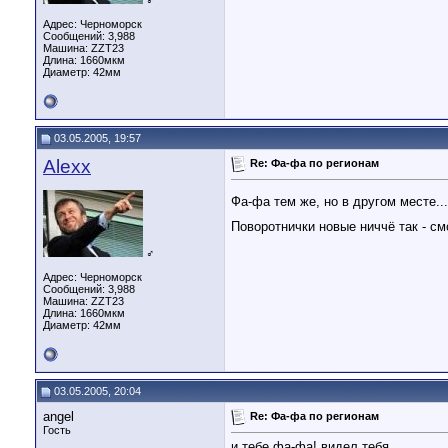
♂
Адрес: Черноморск
Сообщений: 3,988
Машина: ZZT23
Длина:
1660мкм
Диаметр:
42мм
03.05.2005, 19:57
Alexx
Re: Фа-фа по регионам
Фа-фа тем же, но в другом месте...
Поворотнички новые ниччё так - смо
♂
Адрес: Черноморск
Сообщений: 3,988
Машина: ZZT23
Длина:
1660мкм
Диаметр:
42мм
03.05.2005, 20:04
angel
Re: Фа-фа по регионам
Гость
и тебе фа-фа! видел тебя...