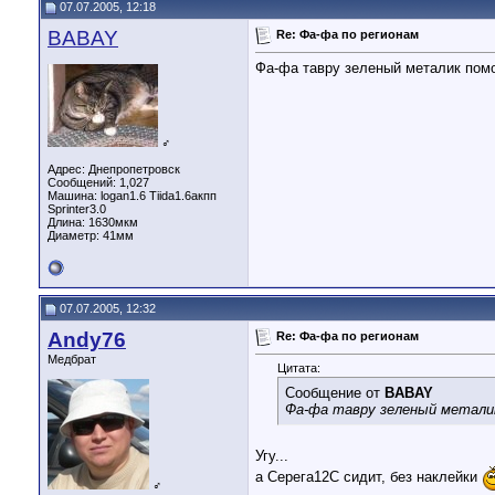
07.07.2005, 12:18
BABAY
Re: Фа-фа по регионам
Фа-фа тавру зеленый металик пом
♂
Адрес: Днепропетровск
Сообщений: 1,027
Машина: logan1.6 Tiida1.6акпп
Sprinter3.0
Длина:
1630мкм
Диаметр:
41мм
07.07.2005, 12:32
Andy76
Re: Фа-фа по регионам
Медбрат
Цитата:
Сообщение от
BABAY
Фа-фа тавру зеленый металик
Угу...
а Серега12С сидит, без наклейки
♂