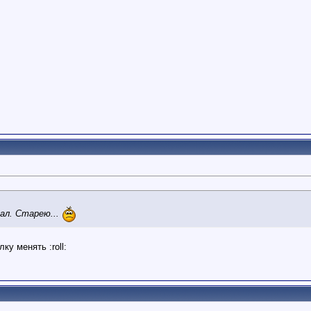
ал. Старею...
ку менять :roll: