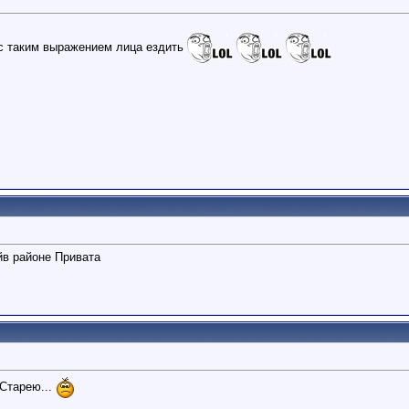
 с таким выражением лица ездить
йв районе Привата
Старею...