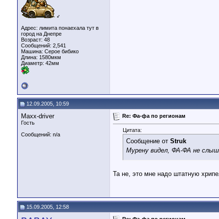
♂
Адрес: лимита понаехала тут в
город на Днепре
Возраст: 48
Сообщений: 2,541
Машина: Серое бибико
Длина:
1580мкм
Диаметр:
42мм
12.09.2005, 10:59
Maxx-driver
Re: Фа-фа по регионам
Гость
Цитата:
Сообщений: n/a
Сообщение от
Struk
Мурену видел, ФА-ФА не слыш
Та не, это мне надо штатную хрипел
15.09.2005, 12:58
Re: Фа-фа по регионам