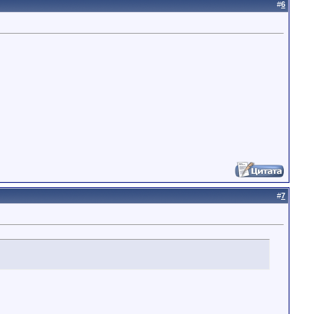
#
6
#
7