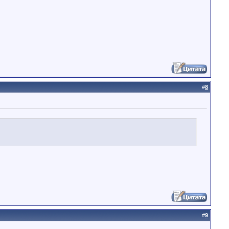
#
8
#
9