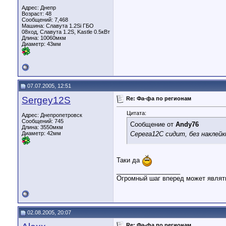
Адрес: Днепр
Возраст: 48
Сообщений: 7,468
Машина: Славута 1.2Si ГБО
08ход, Славута 1.2S, Kastle 0.5кВт
Длина:
10060мкм
Диаметр:
43мм
07.07.2005, 12:51
Sergey12S
Re: Фа-фа по регионам
Цитата:
Адрес: Днепропетровск
Сообщений: 745
Сообщение от
Andy76
Длина:
3550мкм
Диаметр:
42мм
Серега12С сидит, без наклей
Таки да
__________________
Огромный шаг вперед может являтьс
02.08.2005, 20:07
Re: Фа-фа по регионам