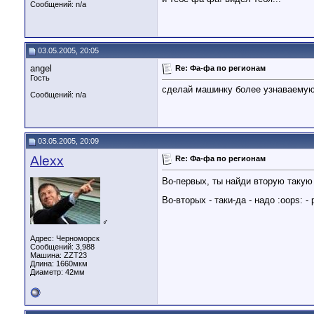
Сообщений: n/a
03.05.2005, 20:05
angel
Re: Фа-фа по регионам
Гость
сделай машинку более узнаваемую..
Сообщений: n/a
03.05.2005, 20:09
Alexx
Re: Фа-фа по регионам
Во-первых, ты найди вторую таку
Во-вторых - таки-да - надо :oops: - 
♂
Адрес: Черноморск
Сообщений: 3,988
Машина: ZZT23
Длина:
1660мкм
Диаметр:
42мм