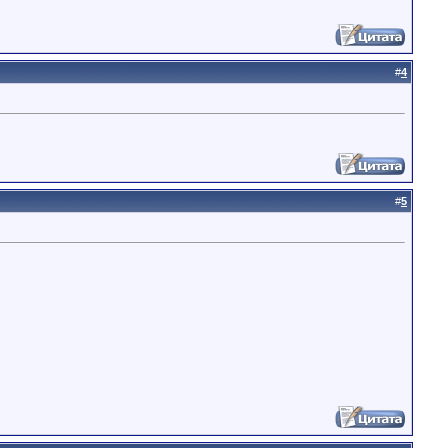
#
4
#
5