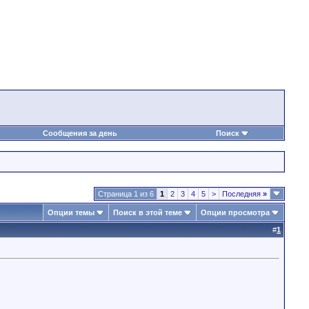
Сообщения за день
Поиск
Страница 1 из 6
1
2
3
4
5
>
Последняя
»
Опции темы
Поиск в этой теме
Опции просмотра
#
1