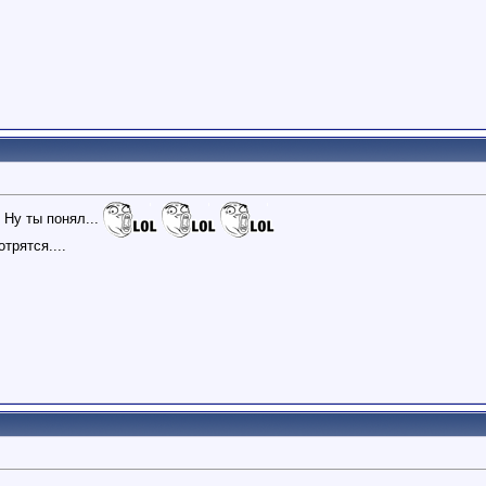
 Ну ты понял...
трятся....