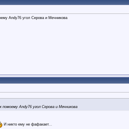
оему Andy76 угол Серова и Мечникова
 помоему Andy76 угол Серова и Мечникова
И никто ему не фафакает...