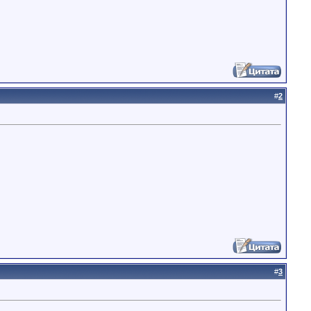
#
2
#
3