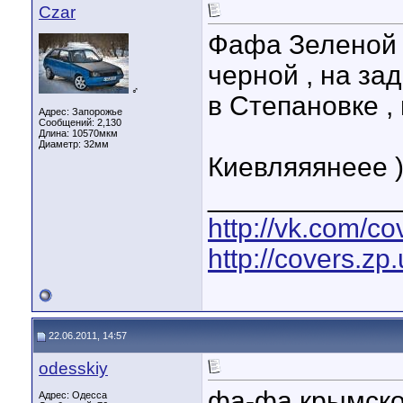
Czar
Фафа Зеленой 
черной , на за
♂
в Степановке ,
Адрес: Запорожье
Сообщений: 2,130
Длина:
10570мкм
Диаметр:
32мм
Киевляяянеее ))
____________
http://vk.com/c
http://covers.zp.
22.06.2011, 14:57
odesskiy
фа-фа крымско
Адрес: Одесса