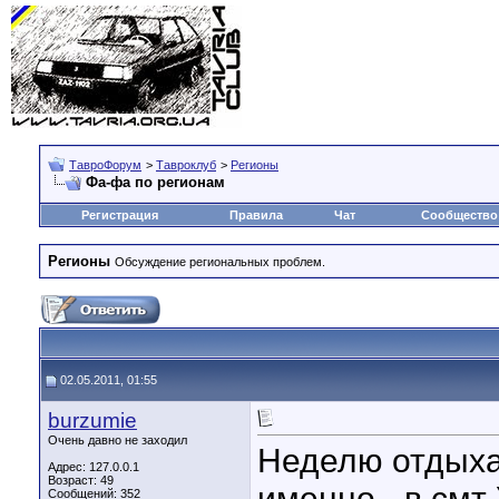
ТавроФорум
>
Тавроклуб
>
Регионы
Фа-фа по регионам
Регистрация
Правила
Чат
Сообщество
Регионы
Обсуждение региональных проблем.
02.05.2011, 01:55
burzumie
Очень давно не заходил
Неделю отдыхал
Адрес: 127.0.0.1
Возраст: 49
именно - в смт
Сообщений: 352