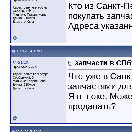
Проходил мимо
Кто из Санкт-П
Адрес: санкт-петербург
Сообщений: 5
покупать запча
Машина: Таврия нова
Длина:
210мкм
Диаметр:
0мм
Адреса,указанн
03.09.2014, 15:09
п-авел
запчасти в СПб
Проходил мимо
Что уже в Санк
Адрес: санкт-петербург
Сообщений: 5
Машина: Таврия нова
запчастями дл
Длина:
210мкм
Диаметр:
0мм
Я в шоке. Мож
продавать?
15.01.2015, 23:32