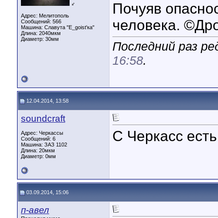
Почуяв опаснос
♂
Адрес: Мелитополь
человека. ©Др
Сообщений: 566
Машина: Славута "E_goist'ка"
Длина:
2040мкм
Диаметр:
30мм
Последний раз ред
16:58
.
12.04.2014, 13:58
soundcraft
С Черкасс есть
Адрес: Черкассы
Сообщений: 6
Машина: ЗАЗ 1102
Длина:
20мкм
Диаметр:
0мм
03.09.2014, 15:06
п-авел