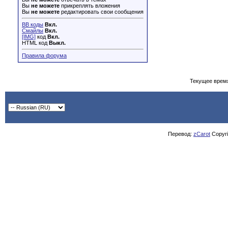
Вы
не можете
прикреплять вложения
Вы
не можете
редактировать свои сообщения
BB коды
Вкл.
Смайлы
Вкл.
[IMG]
код
Вкл.
HTML код
Выкл.
Правила форума
Текущее врем
Перевод:
zCarot
Copyrig