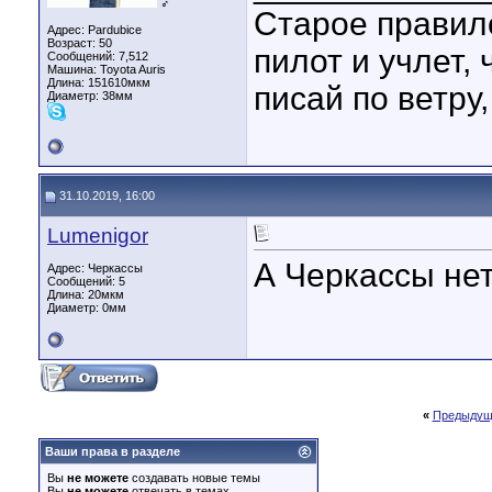
♂
Старое правило
Адрес: Pardubice
Возраст: 50
пилот и учлет, 
Сообщений: 7,512
Машина: Toyota Auris
Длина:
151610мкм
писай по ветру
Диаметр:
38мм
31.10.2019, 16:00
Lumenigor
А Черкассы не
Адрес: Черкассы
Сообщений: 5
Длина:
20мкм
Диаметр:
0мм
«
Предыдущ
Ваши права в разделе
Вы
не можете
создавать новые темы
Вы
не можете
отвечать в темах