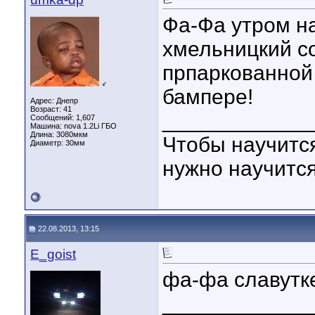
Фа-Фа утром на
хмельницкий с
прпаркованной 
♂
бампере!
Адрес: Днепр
Возраст: 41
____________
Сообщений: 1,607
Машина: nova 1.2Li ГБО
Длина:
3080мкм
Чтобы научится
Диаметр:
30мм
нужно научитс
22.08.2013, 13:15
E_goist
фа-фа славутк
____________