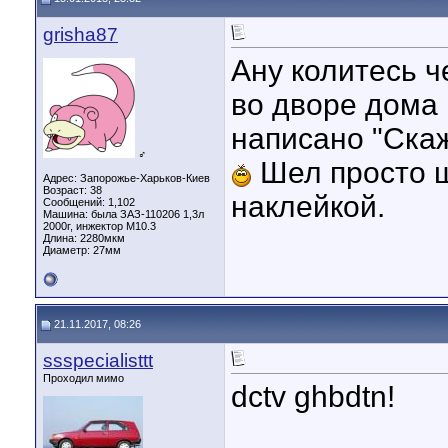
grisha87
Ану колитесь ч
во дворе дома 
написано "Ска
♂
Шел просто щ
Адрес: Запорожье-Харьков-Киев
Возраст: 38
наклейкой.
Сообщений: 1,102
Машина: была ЗАЗ-110206 1,3л
2000г, инжектор М10.3
Длина:
2280мкм
Диаметр:
27мм
21.11.2017, 08:26
ssspecialisttt
Проходил мимо
dctv ghbdtn!