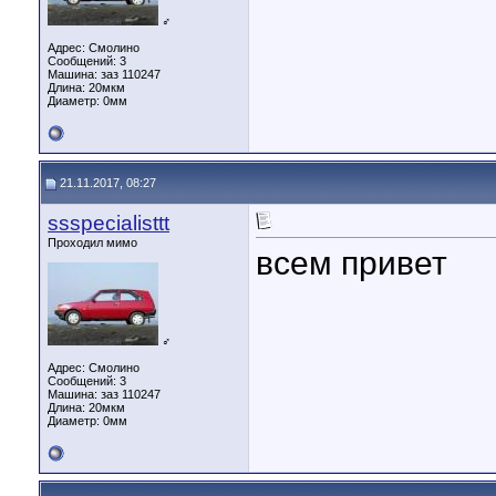
♂
Адрес: Смолино
Сообщений: 3
Машина: заз 110247
Длина:
20мкм
Диаметр:
0мм
21.11.2017, 08:27
ssspecialisttt
Проходил мимо
всем привет
♂
Адрес: Смолино
Сообщений: 3
Машина: заз 110247
Длина:
20мкм
Диаметр:
0мм