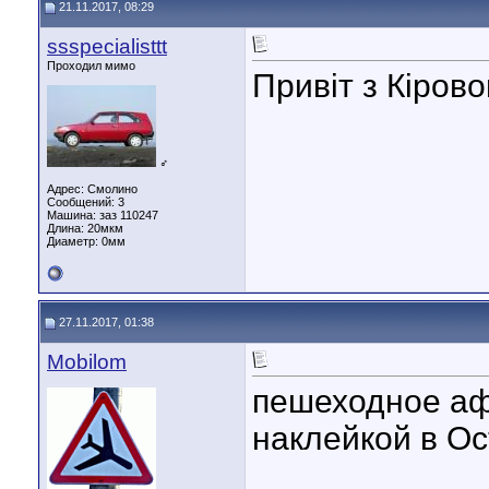
21.11.2017, 08:29
ssspecialisttt
Проходил мимо
Привіт з Кіров
♂
Адрес: Смолино
Сообщений: 3
Машина: заз 110247
Длина:
20мкм
Диаметр:
0мм
27.11.2017, 01:38
Mobilom
пешеходное аф
наклейкой в Ост
____________