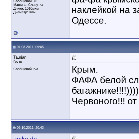
Сообщений: 76
Машина: Славутка
наклейкой на з
Длина:
1010мкм
Диаметр:
0мм
Одессе.
01.08.2011, 09:05
Taurian
Гость
Крым.
Сообщений: n/a
ФАФА белой сла
багажнике!!!!))
Червоного!!! о
06.10.2011, 20:43
umka-dp