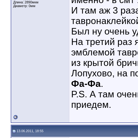
Длина:
2890мкм
Диаметр:
0мм
И там аж 3 раз
тавронаклейкой 
Был ну очень у
На третий раз 
эмблемой тавр
из крытой брич
Лопухово, на 
Фа-Фа
.
P.S. А там оче
приедем.
13.06.2011, 18:55