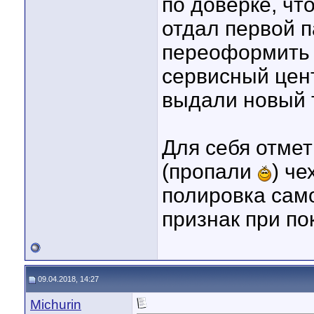
по доверке, чт
отдал первой п
переоформить 
сервисный цент
выдали новый 
Для себя отмет
(пропали
) че
полировка само
признак при по
09.04.2018, 14:27
Michurin