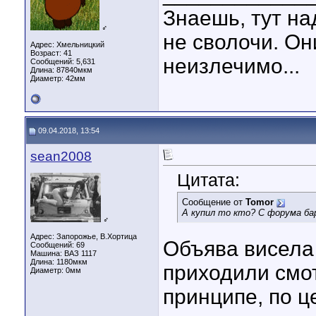
Знаешь, тут на
♂
не сволочи. Он
Адрес: Хмельницкий
Возраст: 41
неизлечимо...
Сообщений: 5,631
Длина:
87840мкм
Диаметр:
42мм
09.04.2018, 13:54
sean2008
Цитата:
Сообщение от
Tomor
А купил то кто? С форума ба
♂
Адрес: Запорожье, В.Хортица
Объява висела 
Сообщений: 69
Машина: ВАЗ 1117
Длина:
1180мкм
приходили смот
Диаметр:
0мм
принципе, по ц