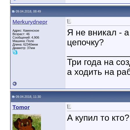
09.04.2018, 08:49
Merkurydnepr
Я не вникал - 
Адрес: Каменское
Возраст: 46
Сообщений: 4,906
цепочку?
Машина: Поло
Длина:
62340мкм
Диаметр:
37мм
____________
Три года на со
а ходить на ра
09.04.2018, 11:30
Tomor
А купил то кто
____________