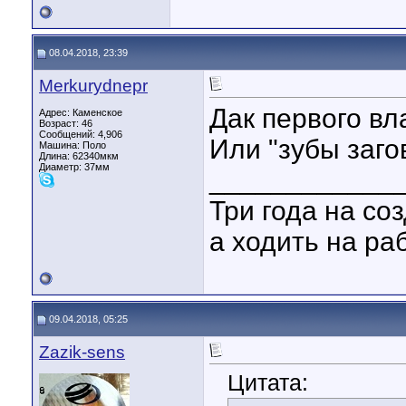
08.04.2018, 23:39
Merkurydnepr
Дак первого вл
Адрес: Каменское
Возраст: 46
Сообщений: 4,906
Или "зубы заго
Машина: Поло
Длина:
62340мкм
Диаметр:
37мм
____________
Три года на со
а ходить на ра
09.04.2018, 05:25
Zazik-sens
Цитата: