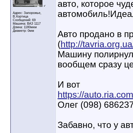
авто, которое ч
♂
автомобиль!Идеал
Адрес: Запорожье,
В.Хортица
Сообщений: 69
Машина: ВАЗ 1117
Длина:
1180мкм
Диаметр:
0мм
Авто продано в п
(
http://tavria.org
Машину полирнули,
вообщем сразу це
И вот
https://auto.ria.c
Олег (098) 6862
Забавно, что у ав