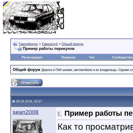
ТавроФорум
>
Тавроклуб
>
Общий форум
Пример работы перекупов
Регистрация
Правила
Чат
Сообщество
Общий форум
Дороги и ГАИ-шники, автомобили и их владельцы. Одним с
08.04.2018, 20:57
sean2008
Пример работы пе
Как то просматри