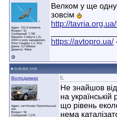
Велком у ще одну
зовсім
http://tavria.org.
♂
Адрес: 101-й кілометр
______________
Возраст: 51
Сообщений: 7,780
Машина: Славута 1.2L,
https://avtopro.ua/
2004-го року народження,
Рено Сандеро 1,4, 2011
Длина:
117180мкм
Диаметр:
40мм
31.08.2022, 14:26
Володимир
Не знайшов від
на українській 
♂
що рівень екол
Адрес: смт.Козова Тернопільської
обл.
нема каталізат
Возраст: 50
Сообщений: 7,275