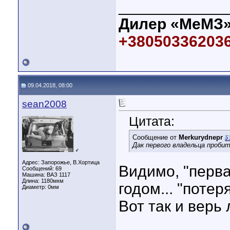
____________
Дилер «МеМЗ»
+380503362036,
09.04.2018, 08:00
sean2008
Цитата:
Сообщение от
Merkurydnepr
Дак первого владельца пробит
♂
Адрес: Запорожье, В.Хортица
Видимо, "перва
Сообщений: 69
Машина: ВАЗ 1117
Длина:
1180мкм
годом... "потер
Диаметр:
0мм
Вот так и верь