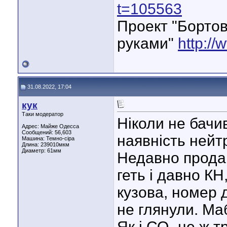
t=105563
Проект "Бортов
руками"
http://
31.08.2022, 17:04
кук
Таки модератор
Ніколи не бачи
Адрес: Майже Одесса
Сообщений: 56,603
наявність нейтр
Машина: Темно-сіра
Длина:
239010мкм
Диаметр:
61мм
Недавно прода
геть і давно КН
кузова, номер д
не глянули. Маб
Як і СО- це ж 