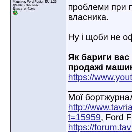
Машина: Ford Fusion EU 1.25
проблеми при 
Длина:
27660мкм
Диаметр:
41мм
власника.
Ну і щоби не о
Як бариги вас
продажі маши
https://www.y
____________
Мої бортжурнал
http://www.tavr
t=15959
, Ford 
https://forum.ta