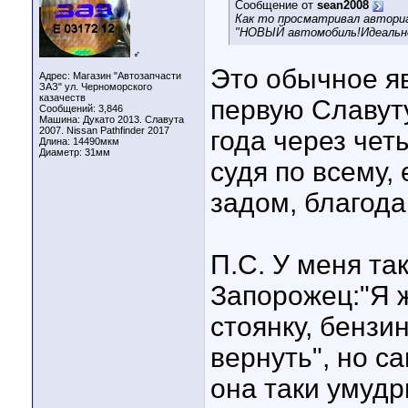
Сообщение от
sean2008
Как то просматривал авториа
"НОВЫЙ автомобиль!Идеальне
♂
Это обычное я
Адрес: Магазин "Автозапчасти
ЗАЗ" ул. Черноморского
казачеств
первую Славуту
Сообщений: 3,846
Машина: Дукато 2013. Славута
2007. Nissan Pathfinder 2017
года через чет
Длина:
14490мкм
Диаметр:
31мм
судя по всему,
задом, благода
П.С. У меня та
Запорожец:"Я ж
стоянку, бензи
вернуть", но са
она таки умудр