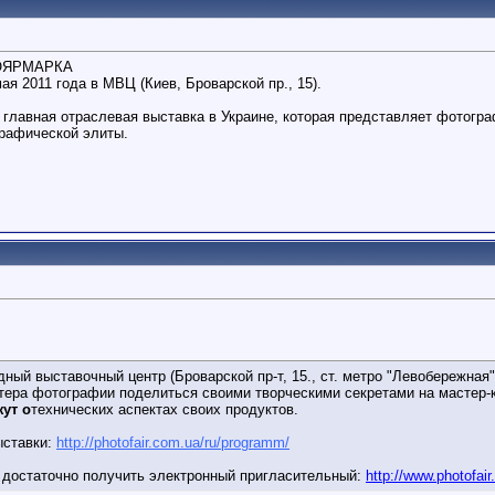
ТОЯРМАРКА
ая 2011 года в МВЦ (Киев, Броварской пр., 15).
авная отраслевая выставка в Украине, которая представляет фотограф
графической элиты.
дный выставочный центр
(Броварской пр-т, 15., ст. метро "Левобережная
тера фотографии поделиться своими творческими секретами на мастер-
ут о
технических аспектах своих продуктов.
ыставки:
http://photofair.com.ua/ru/programm/
 достаточно получить электронный пригласительный:
http://www.photofair.