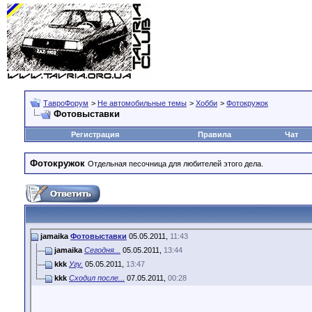
ТавроФорум
>
Не автомобильные темы
>
Хобби
>
Фотокружок
Фотовыставки
Регистрация
Правила
Чат
Фотокружок
Отдельная песочница для любителей этого дела.
jamaika
Фотовыставки
05.05.2011,
11:43
jamaika
Сегодня...
05.05.2011,
13:44
kkk
Угу.
05.05.2011,
13:47
kkk
Сходил после...
07.05.2011,
00:28