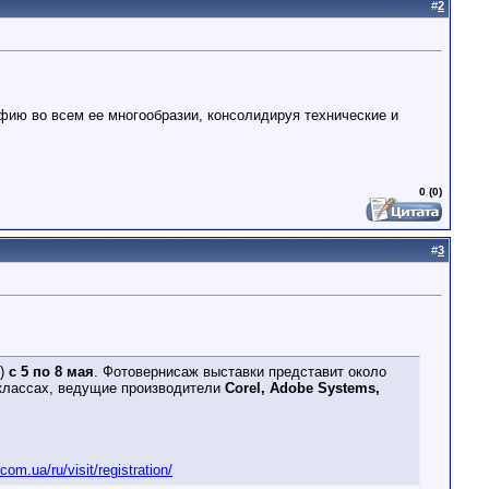
#
2
ию во всем ее многообразии, консолидируя технические и
0 (0)
#
3
")
с 5 по 8 мая
. Фотовернисаж выставки представит около
классах, ведущие производители
Corel, Adobe Systems,
com.ua/ru/visit/registration/