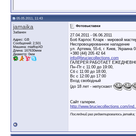
05.05.2011, 11:43
jamaika
Фотовыставки
Забанен
27.04.2011 - 06.06.2011
Боб Карлос Кларк - мировой масте
Адрес: GB
Сообщений: 2,501
Неспровоцированное нападение
Машина: miaffopXD
ул. Артема, 55-б, г. Киев, Украина 
Длина:
167630мкм
+380 (44) 205 42 64
Диаметр:
0мм
info@bruciecollections.com
ГАЛЕРЕЯ РАБОТАЕТ ЕЖЕДНЕВН
Пн–Пт с 11:00 до 19:00,
Сб с 11:00 до 18:00,
Вс с 12:00 до 17:00
Вход свободный
(до 18 лет - непускают
Сайт галереи.
http://www.bruciecollections.com/ind
Последний раз редактировалось jamaika; 