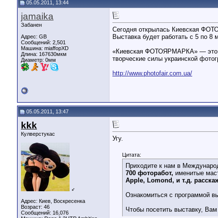
05.05.2011, 13:44
jamaika
Забанен
Сегодня открылась Киевская ФО
Выставка будет работать с 5 по 8 м
Адрес: GB
Сообщений: 2,501
Машина: miaffopXD
«Киевская ФОТОЯРМАРКА» — это гл
Длина:
167630мкм
творческие силы украинской фото
Диаметр:
0мм
http://www.photofair.com.ua/
05.05.2011, 13:47
kkk
Кулверстукас
Угу.
Цитата:
Приходите к нам в Междунаро
700 фоторабот,
именитые мас
Apple,
Lomond, и
т.д.
расскаж
♂
Ознакомиться с программой в
Адрес: Киев, Воскресенка
Возраст: 46
Чтобы посетить выставку, Вам
Сообщений: 16,076