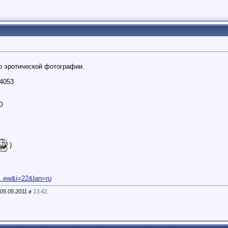
р эротической фотографии.
04053
О
)
...ew&i=22&lan=ru
05.05.2011 в
13:42
.