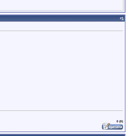
#
1
0 (0)