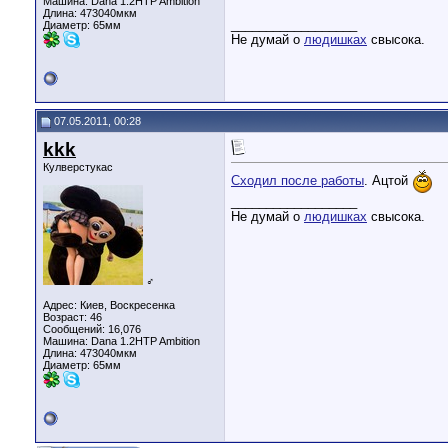
Машина: Dana 1.2HTP Ambition
Длина:
473040мкм
__________________
Диаметр:
65мм
Не думай о
людишках
свысока.
07.05.2011, 00:28
kkk
Кулверстукас
Сходил после работы
. Ацтой
__________________
Не думай о
людишках
свысока.
♂
Адрес: Киев, Воскресенка
Возраст: 46
Сообщений: 16,076
Машина: Dana 1.2HTP Ambition
Длина:
473040мкм
Диаметр:
65мм