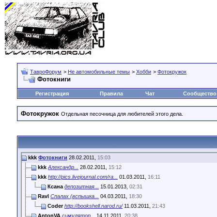
ТавроФорум
>
Не автомобильные темы
>
Хобби
>
Фотокружок
Фотокниги
Регистрация
Правила
Чат
Сообщество
Фотокружок
Отдельная песочница для любителей этого дела.
kkk
Фотокниги
28.02.2011,
15:03
kkk
Александр...
28.02.2011,
15:12
kkk
http://pics.livejournal.com/ra...
01.03.2011,
16:11
Ксана
депозитная...
15.01.2013,
02:31
Ravl
Спалах (вспышка...
04.03.2011,
18:30
Coder
http://bookshell.narod.ru/
11.03.2011,
21:43
AntonVA
симулятор...
14.11.2011,
20:38