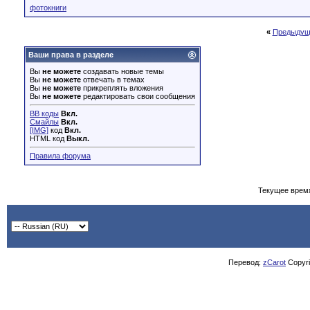
фотокниги
«
Предыдущ
Ваши права в разделе
Вы
не можете
создавать новые темы
Вы
не можете
отвечать в темах
Вы
не можете
прикреплять вложения
Вы
не можете
редактировать свои сообщения
BB коды
Вкл.
Смайлы
Вкл.
[IMG]
код
Вкл.
HTML код
Выкл.
Правила форума
Текущее врем
Перевод:
zCarot
Copyrig