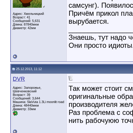
самсунг). Появилос
♂
Причём прикол пла
Адрес: Хмельницкий
Возраст: 41
вырубается.
Сообщений: 5,631
Длина:
87840мкм
________________
Диаметр:
42мм
Знаешь, тут надо ч
Они просто идиоты.
25.12.2013, 11:12
DVR
Так может стоит с
Адрес: Запорожье,
Шевченковский
оригинальные обра
Возраст: 39
Сообщений: 3,644
Машина: SlaVuta 1.3Li moonlit road
производителя жел
Длина:
48440мкм
Диаметр:
33мм
Раз проблема с соф
нить рабочуюю точк