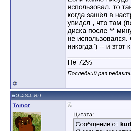
использовал, то та
когда зашёл в наст
увидел , что там (
диска после ** мину
не использовался. 
никогда") -- и этот 
________________
Не 72%
Последний раз редактир
25.12.2013, 14:48
Tomor
Цитата:
Сообщение от
kud