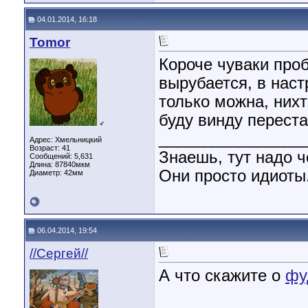
04.01.2014, 16:18
Tomor
Короче чуваки про
вырубается, в нас
только можна, нихт
буду винду переста
♂
________________
Адрес: Хмельницкий
Возраст: 41
Знаешь, тут надо ч
Сообщений: 5,631
Длина:
87840мкм
Они просто идиоты.
Диаметр:
42мм
06.04.2014, 19:54
//Сергей//
А что скажите о
фу