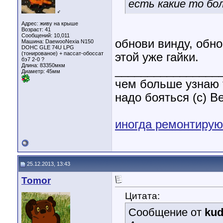
есть какие то бо
♂
Адрес: живу на крыше
Возраст: 41
Сообщений: 10,011
обнови винду, обно
Машина: DaewooNexia N150
DOHC GLE 74U LPG
(тонированое) + пассат-обоссат
этой уже гайки.
бэ7 2-0 ?
Длина:
83350мкм
________________
Диаметр:
45мм
чем больше узнаю 
надо бояться (с) B
иногда ремонтирую
25.12.2013, 13:43
Tomor
Цитата:
Сообщение от
kud