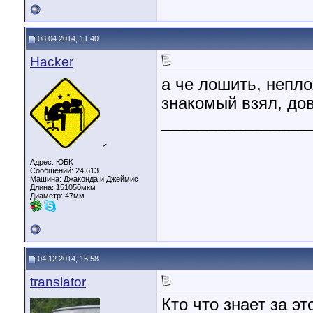
08.04.2014, 11:40
Hacker
а че лошить, непло
знакомый взял, дов
________________
♂
Адрес: ЮБК
Сообщений: 24,613
Машина: Джаконда и Джеймис
Длина:
151050мкм
Диаметр:
47мм
04.12.2014, 15:58
translator
Кто что знает за эт