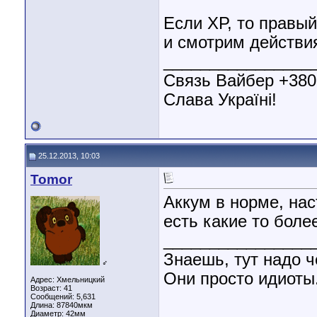
Если ХР, то правый
и смотрим действи
________________
Связь Вайбер +38
Слава Україні!
25.12.2013, 10:03
Tomor
Аккум в норме, на
есть какие то боле
________________
Знаешь, тут надо ч
♂
Они просто идиоты.
Адрес: Хмельницкий
Возраст: 41
Сообщений: 5,631
Длина:
87840мкм
Диаметр:
42мм