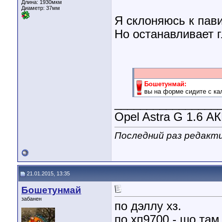
Длина:
1930мкм
Диаметр:
37мм
Я склоняюсь к пави
Но останавливает гл
Бошетунмай:
вы на форме сидите с ка
________________
Opel Astra G 1.6 А
Последний раз редакт
21.01.2015, 13:35
Бошетунмай
забанен
по дэллу хз.
по хп9700 - шо там