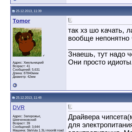
25.12.2013, 11:39
Tomor
так хз шо качать, 
вообще непонятно 
________________
Знаешь, тут надо ч
♂
Они просто идиоты.
Адрес: Хмельницкий
Возраст: 41
Сообщений: 5,631
Длина:
87840мкм
Диаметр:
42мм
25.12.2013, 11:48
DVR
Драйвера чипсета(
Адрес: Запорожье,
Шевченковский
для электропитани
Возраст: 39
Сообщений: 3,644
Машина: SlaVuta 1.3Li moonlit road