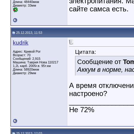
электропитания. M
Длина:
48440мкм
Диаметр:
33мм
сайте самса есть.
25.12.2013, 11:53
kudrik
Цитата:
Адрес: Кривой Рог
Возраст: 70
Сообщений: 2,915
Сообщение от
To
Машина: Таврия Нова 110217
1,2L карб. 2005г.в. 95т.км
Аккум в норме, на
Длина:
58920мкм
Диаметр:
29мм
А время отключени
настроено?
________________
Не 72%
25.12.2013, 12:03