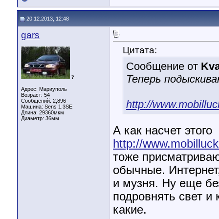
20.12.2013, 12:48
gars
Цитата:
Сообщение от
Kva
Теперь подыскива
?
Адрес: Мариуполь
Возраст: 54
Сообщений: 2,896
http://www.mobillu
Машина: Sens 1.3SE
Длина:
29360мкм
Диаметр:
36мм
А как насчет этого
http://www.mobilluc
тоже присматриваю
обычные. Интернет
и музня. Ну еще б
подровнять свет и 
какие.