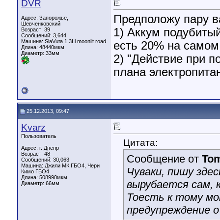
DVR
Предположу пару в
Адрес: Запорожье,
Шевченковский
1) Аккум подубиты
Возраст: 39
Сообщений: 3,644
Машина: SlaVuta 1.3Li moonlit road
есть 20% на самом
Длина:
48440мкм
Диаметр:
33мм
2) "Действие при п
плана электропита
25.12.2013, 09:47
Kvarz
Пользователь
Цитата:
Адрес: г. Днепр
Возраст: 48
Сообщение от
To
Сообщений: 30,063
Машина: Джили МК ГБО4, Чери
Чуваки, пишу здес
Кимо ГБО4
Длина:
508990мкм
вырубается сам, 
Диаметр:
66мм
Тоесть к тому мо
предупреждение о