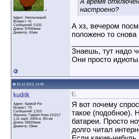
А время отключен
настроено?
♂
Адрес: Хмельницкий
Возраст: 41
А хз, вечером посм
Сообщений: 5,631
Длина:
87840мкм
Диаметр:
42мм
положено то снова 
________________
Знаешь, тут надо ч
Они просто идиоты.
25.12.2013, 14:46
kudrik
Я вот почему спрос
Адрес: Кривой Рог
Возраст: 70
такое (подобное). 
Сообщений: 2,915
Машина: Таврия Нова 110217
1,2L карб. 2005г.в. 95т.км
батареи. Просто но
Длина:
58920мкм
Диаметр:
29мм
долго читал интерн
Если какие-нибудь