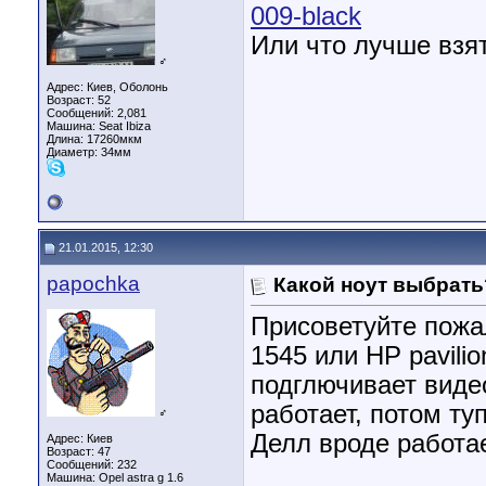
009-black
Или что лучше взя
♂
Адрес: Киев, Оболонь
Возраст: 52
Сообщений: 2,081
Машина: Seat Ibiza
Длина:
17260мкм
Диаметр:
34мм
21.01.2015, 12:30
papochka
Какой ноут выбрать
Присоветуйте пожал
1545 или HP pavilio
подглючивает видео
работает, потом туп
♂
Делл вроде работае
Адрес: Киев
Возраст: 47
Сообщений: 232
Машина: Opel astra g 1.6