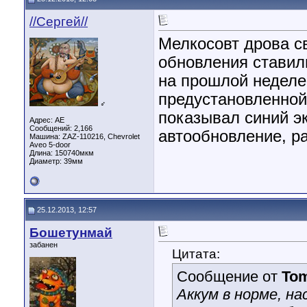
//Сергей//
Мелкосовт дрова с
обновления ставил
на прошлой неделе
предустановленной
♂
показывал синий эк
Адрес: AE
Сообщений: 2,166
автообновление, р
Машина: ZAZ-110216, Chevrolet
Aveo 5-door
Длина:
150740мкм
Диаметр:
39мм
25.12.2013, 12:57
Бошетунмай
забанен
Цитата:
Сообщение от
To
Аккум в норме, н