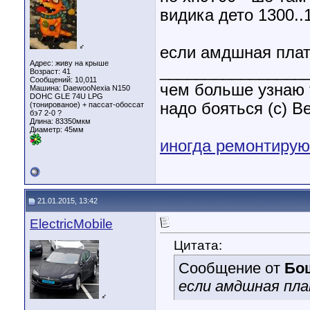
видика дето 1300..
♂
если амдшная плат
Адрес: живу на крыше
________________
Возраст: 41
Сообщений: 10,011
чем больше узнаю 
Машина: DaewooNexia N150
DOHC GLE 74U LPG
надо бояться (с) B
(тонированое) + пассат-обоссат
бэ7 2-0 ?
Длина:
83350мкм
Диаметр:
45мм
иногда ремонтирую
21.01.2015, 13:42
ElectricMobile
Цитата:
Сообщение от
Бо
если амдшная пла
♂