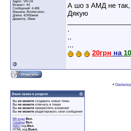
Адрес: VN.UA
А шо з АМД не так, 
Возраст: 44
Сообщений: 4,486
Дякую
Машина: Всілякі різні...
Длина:
42450мкм
Диаметр:
28мм
________________
.
..
...
20грн
на
1
«
Предыдущ
Ваши права в разделе
Вы
не можете
создавать новые темы
Вы
не можете
отвечать в темах
Вы
не можете
прикреплять вложения
Вы
не можете
редактировать свои сообщения
BB коды
Вкл.
Смайлы
Вкл.
[IMG]
код
Вкл.
HTML код
Выкл.