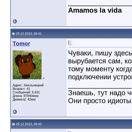
________________
Amamos la vida
25.12.2013, 09:41
Tomor
Чуваки, пишу здесь
вырубается сам, ко
тому моменту когд
подключении устро
♂
________________
Адрес: Хмельницкий
Возраст: 41
Знаешь, тут надо ч
Сообщений: 5,631
Длина:
87840мкм
Они просто идиоты.
Диаметр:
42мм
25.12.2013, 09:43