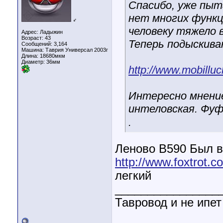
Спасибо, уже пыт
нет многих функц
♂
человеку тяжело 
Адрес: Ладыжин
Возраст: 43
Теперь подыскива
Сообщений: 3,164
Машина: Таврия Универсал 2003г
Длина:
18680мкм
Диаметр:
36мм
http://www.mobillu
Интересно мнение
интеловская. Фуф
.
Леново B590 Был в
http://www.foxtrot.c
легкий
________________
Тавровод и не ипет