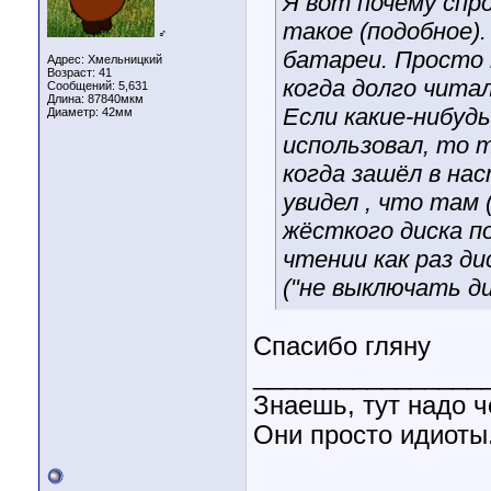
Я вот почему спр
такое (подобное).
♂
батареи. Просто 
Адрес: Хмельницкий
Возраст: 41
когда долго чита
Сообщений: 5,631
Длина:
87840мкм
Если какие-нибуд
Диаметр:
42мм
использовал, то т
когда зашёл в на
увидел , что там
жёсткого диска п
чтении как раз ди
("не выключать ди
Спасибо гляну
________________
Знаешь, тут надо ч
Они просто идиоты.