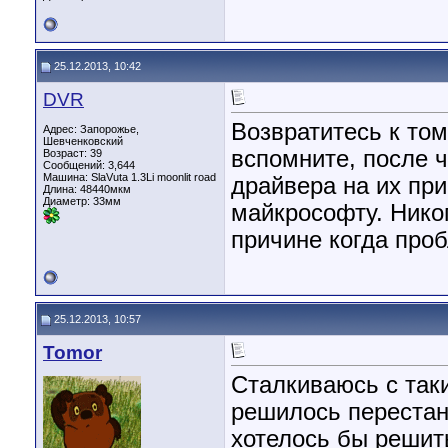
25.12.2013, 10:42
DVR
Возвратитесь к том
Адрес: Запорожье,
Шевченковский
вспомните, после ч
Возраст: 39
Сообщений: 3,644
Машина: SlaVuta 1.3Li moonlit road
драйвера на их при
Длина:
48440мкм
Диаметр:
33мм
майкрософту. Никог
причине когда про
25.12.2013, 10:57
Tomor
Сталкиваюсь с таки
решилось перестано
хотелось бы решит