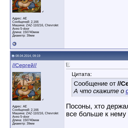
♂
Адрес: AE
Сообщений: 2,166
Машина: ZAZ-110216, Chevrolet
Aveo 5-door
Длина:
150740мкм
Диаметр:
39мм
08.04.2014, 09:19
//Сергей//
Цитата:
Сообщение от
//С
А что скажите о
♂
Посоны, хто держал
Адрес: AE
Сообщений: 2,166
все больше к нему
Машина: ZAZ-110216, Chevrolet
Aveo 5-door
Длина:
150740мкм
Диаметр:
39мм