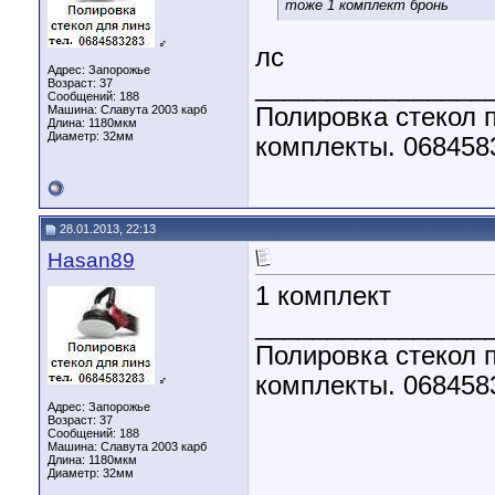
тоже 1 комплект бронь
♂
лс
Адрес: Запорожье
________________
Возраст: 37
Сообщений: 188
Машина: Славута 2003 карб
Полировка стекол п
Длина:
1180мкм
Диаметр:
32мм
комплекты. 068458
28.01.2013, 22:13
Hasan89
1 комплект
________________
Полировка стекол п
комплекты. 068458
♂
Адрес: Запорожье
Возраст: 37
Сообщений: 188
Машина: Славута 2003 карб
Длина:
1180мкм
Диаметр:
32мм