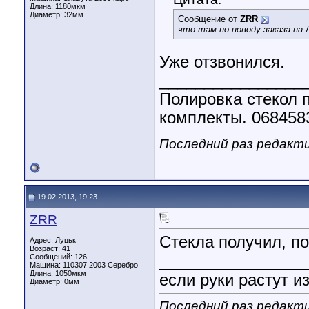
Длина:
1180мкм
Диаметр:
32мм
Сообщение от
ZRR
что там по поводу заказа на 
Уже отзвонился.
________________
Полировка стекол п
комплекты. 068458
Последний раз редакти
19.02.2013, 19:23
ZRR
Стекла получил, п
Адрес: Луцьк
Возраст: 41
________________
Сообщений: 126
Машина: 110307 2003 Серебро
Длина:
1050мкм
если руки растут 
Диаметр:
0мм
Последний раз редакти