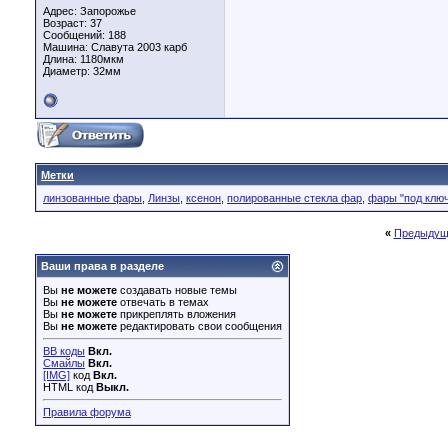
Адрес: Запорожье
Возраст: 37
Сообщений: 188
Машина: Славута 2003 карб
Длина:
1180мкм
Диаметр:
32мм
Метки
линзованные фары
,
Линзы
,
ксенон
,
полированные стекла фар
,
фары "под клю
«
Предыдущ
Ваши права в разделе
Вы
не можете
создавать новые темы
Вы
не можете
отвечать в темах
Вы
не можете
прикреплять вложения
Вы
не можете
редактировать свои сообщения
BB коды
Вкл.
Смайлы
Вкл.
[IMG]
код
Вкл.
HTML код
Выкл.
Правила форума