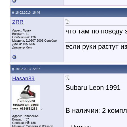
18.02.2013, 18:46
ZRR
что там по поводу 
Адрес: Луцьк
Возраст: 41
________________
Сообщений: 126
Машина: 110307 2003 Серебро
Длина:
1050мкм
если руки растут 
Диаметр:
0мм
18.02.2013, 22:57
Hasan89
Subaru Leon 1991
В наличии: 2 компл
♂
Адрес: Запорожье
Возраст: 37
Сообщений: 188
Цитата:
Машина: Славута 2003 карб