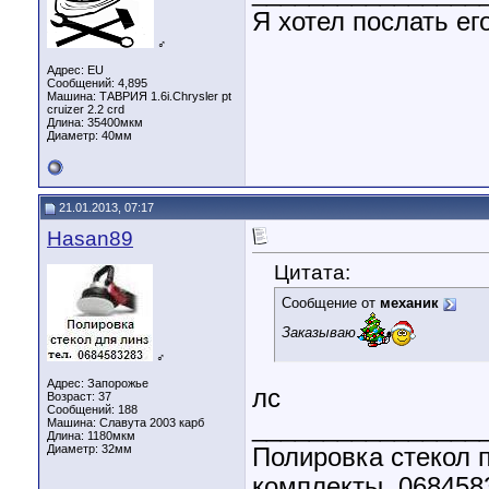
Я хотел послать его
♂
Адрес: EU
Сообщений: 4,895
Машина: ТАВРИЯ 1.6i.Chrysler pt
cruizer 2.2 crd
Длина:
35400мкм
Диаметр:
40мм
21.01.2013, 07:17
Hasan89
Цитата:
Сообщение от
механик
Заказываю
♂
Адрес: Запорожье
лс
Возраст: 37
Сообщений: 188
________________
Машина: Славута 2003 карб
Длина:
1180мкм
Диаметр:
32мм
Полировка стекол п
комплекты. 068458