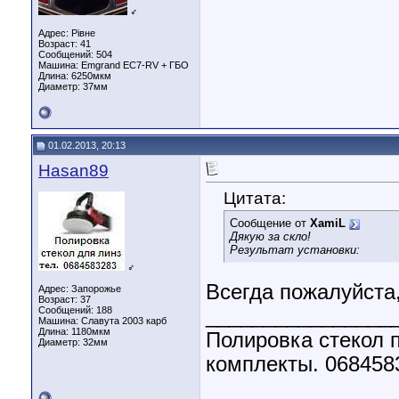
♂
Адрес: Рівне
Возраст: 41
Сообщений: 504
Машина: Emgrand EC7-RV + ГБО
Длина:
6250мкм
Диаметр:
37мм
01.02.2013, 20:13
Hasan89
Цитата:
Сообщение от
XamiL
Дякую за скло!
Результат установки:
♂
Всегда пожалуйста,
Адрес: Запорожье
Возраст: 37
Сообщений: 188
________________
Машина: Славута 2003 карб
Длина:
1180мкм
Полировка стекол п
Диаметр:
32мм
комплекты. 068458