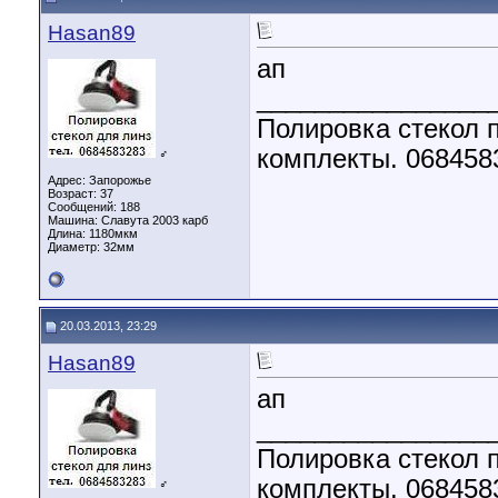
Hasan89
ап
________________
Полировка стекол п
комплекты. 068458
♂
Адрес: Запорожье
Возраст: 37
Сообщений: 188
Машина: Славута 2003 карб
Длина:
1180мкм
Диаметр:
32мм
20.03.2013, 23:29
Hasan89
ап
________________
Полировка стекол п
комплекты. 068458
♂