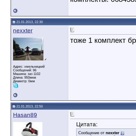
21.01.2013, 22:30
nexxter
тоже 1 комплект б
♂
Адрес: хмельницкий
Сообщений: 96
Машина: заз 1102
Длина:
950мкм
Диаметр:
0мм
21.01.2013, 22:50
Hasan89
Цитата:
Сообщение от
nexxter