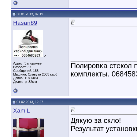
30.01.2013, 07:19
Hasan89
________________
♂
Адрес: Запорожье
Полировка стекол п
Возраст: 37
Сообщений: 188
комплекты. 068458
Машина: Славута 2003 карб
Длина:
1180мкм
Диаметр:
32мм
01.02.2013, 12:27
XamiL
Дякую за скло!
Результат установк