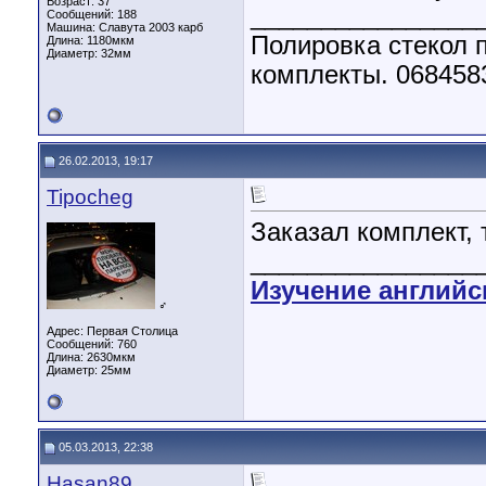
Возраст: 37
________________
Сообщений: 188
Машина: Славута 2003 карб
Полировка стекол п
Длина:
1180мкм
Диаметр:
32мм
комплекты. 068458
26.02.2013, 19:17
Tipocheg
Заказал комплект, 
________________
Изучение английс
♂
Адрес: Первая Столица
Сообщений: 760
Длина:
2630мкм
Диаметр:
25мм
05.03.2013, 22:38
Hasan89