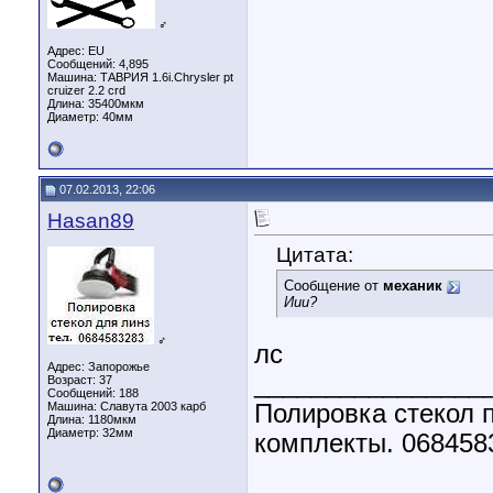
♂
Адрес: EU
Сообщений: 4,895
Машина: ТАВРИЯ 1.6i.Chrysler pt
cruizer 2.2 crd
Длина:
35400мкм
Диаметр:
40мм
07.02.2013, 22:06
Hasan89
Цитата:
Сообщение от
механик
Иии?
♂
лс
Адрес: Запорожье
________________
Возраст: 37
Сообщений: 188
Машина: Славута 2003 карб
Полировка стекол п
Длина:
1180мкм
Диаметр:
32мм
комплекты. 068458