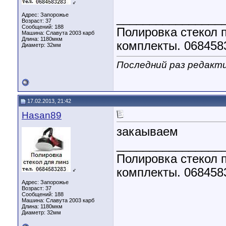
♂
Адрес: Запорожье
________________
Возраст: 37
Сообщений: 188
Полировка стекол п
Машина: Славута 2003 карб
Длина:
1180мкм
комплекты. 068458
Диаметр:
32мм
Последний раз редакти
17.02.2013, 21:42
Hasan89
закаываем
________________
Полировка стекол п
комплекты. 068458
♂
Адрес: Запорожье
Возраст: 37
Сообщений: 188
Машина: Славута 2003 карб
Длина:
1180мкм
Диаметр:
32мм