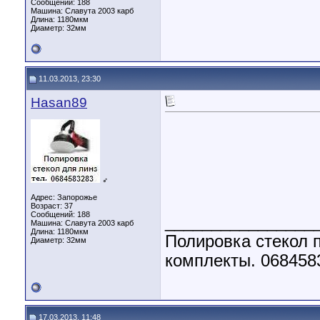
Сообщений: 188
Машина: Славута 2003 карб
Длина:
1180мкм
Диаметр:
32мм
11.03.2013, 23:30
Hasan89
♂
Адрес: Запорожье
Возраст: 37
Сообщений: 188
________________
Машина: Славута 2003 карб
Длина:
1180мкм
Полировка стекол п
Диаметр:
32мм
комплекты. 068458
17.03.2013, 11:48