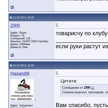
21.02.2013, 18:35
ZRR
товарисчу по клуб
Адрес: Луцьк
Возраст: 41
________________
Сообщений: 126
Машина: 110307 2003 Серебро
Длина:
1050мкм
если руки растут 
Диаметр:
0мм
21.02.2013, 22:00
Hasan89
Цитата:
Сообщение от
ZRR
Стекла получил, поставлю, 
♂
Вам спасибо, пусть
Адрес: Запорожье