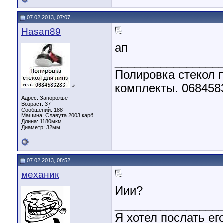
07.02.2013, 07:07
Hasan89
ап
________________
Полировка стекол п
комплекты. 068458
♂
Адрес: Запорожье
Возраст: 37
Сообщений: 188
Машина: Славута 2003 карб
Длина:
1180мкм
Диаметр:
32мм
07.02.2013, 08:52
механик
Иии?
________________
Я хотел послать его