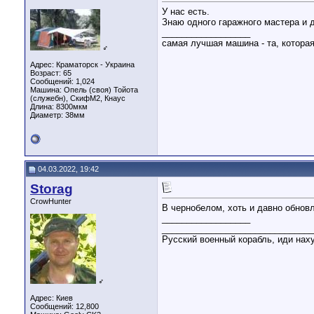
У нас есть.
Знаю одного гаражного мастера и д
__________________
самая лучшая машина - та, котора
♂
Адрес: Краматорск - Украина
Возраст: 65
Сообщений: 1,024
Машина: Опель (своя) Тойота
(служебн), СкифМ2, Кнаус
Длина:
8300мкм
Диаметр:
38мм
04.03.2022, 19:42
Storag
CrowHunter
В чернобелом, хоть и давно обновл
__________________
_______________________________
Русский военный корабль, иди наху
♂
Адрес: Киев
Сообщений: 12,800