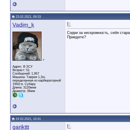
23.02.2021, 09:33
Vadim_k
Сорри за нескромность, себя стар
Приедете?
♂
Адрес: В ЗСУ
Возраст: 51
Сообщений: 1,957
Машина: Таврия 1,3si,
переделанная из карбюраторной
1992г.в. Субару
Длина:
3120мкм
Диаметр:
36мм
24.02.2021, 10:41
garikttt