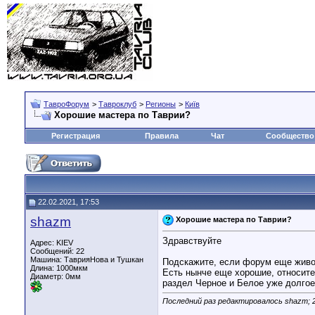
ТавроФорум
>
Тавроклуб
>
Регионы
>
Київ
Хорошие мастера по Таврии?
Регистрация
Правила
Чат
Сообщество
22.02.2021, 17:53
shazm
Хорошие мастера по Таврии?
Здравствуйте
Адрес: KIEV
Сообщений: 22
Машина: ТаврияНова и Тушкан
Подскажите, если форум еще живой
Длина:
1000мкм
Есть нынче еще хорошие, относите
Диаметр:
0мм
раздел Черное и Белое уже долгое
Последний раз редактировалось shazm; 2