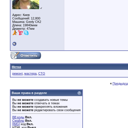
♂
Адрес: Киев
Сообщений: 12,800
Машина: Geely CK2
Длина:
19840мкм
Диаметр:
47мм
Метки
ремонт
,
мастера
,
СТО
«
Предыдущ
Ваши права в разделе
Вы
не можете
создавать новые темы
Вы
не можете
отвечать в темах
Вы
не можете
прикреплять вложения
Вы
не можете
редактировать свои сообщения
BB коды
Вкл.
Смайлы
Вкл.
[IMG]
код
Вкл.
HTML код
Выкл.