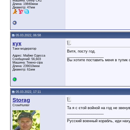
Машина: Geely CK2
Длина:
19840мкм
Диаметр:
47мм
05.03.2022, 06:58
кук
Таки модератор
Витя, посту год.
__________________
Адрес: Майже Одесса
Сообщений: 56,603
Вы хотите поставить меня в тупик 
Машина: Темно-сіра
Длина:
239010мкм
Диаметр:
61мм
05.03.2022, 17:11
Storag
CrowHunter
Та я с єтой войной на год не звену
__________________
_______________________________
Русский военный корабль, иди наху