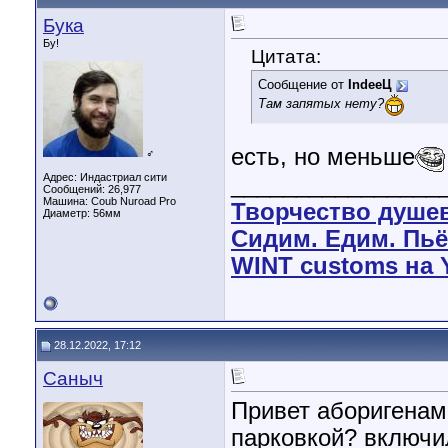
Бука
Бу!
Цитата:
Сообщение от
IndeeЦ
Там запятых нету?
есть, но меньше
♂
Адрес: Индастриал сити
________________
Сообщений: 26,977
Машина: Coub Nuroad Pro
Творчество душе
Диаметр:
56мм
Сидим. Едим. Пьё
WINT customs на 
28.12.2022, 17:12
Саныч
Привет аборигенам,
парковкой? включил