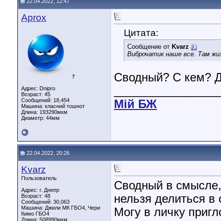
22.04.2022, 12:47
Aprox
Цитата:
Сообщение от
Kvarz
Виброчатик наше все. Там жиз
Сводный? С кем? Д
?
________________
Адрес: Dnipro
Возраст: 45
Сообщений: 18,454
Мiй БЖ
Машина: класний тошнот
Длина:
193290мкм
Диаметр:
44мм
22.04.2022, 20:26
Kvarz
Пользователь
Сводный в смысле,
Адрес: г. Днепр
нельзя делиться в 
Возраст: 48
Сообщений: 30,063
Машина: Джили МК ГБО4, Чери
Могу в личку пригл
Кимо ГБО4
Длина:
508990мкм