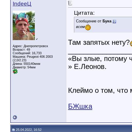
IndeeЦ
Цитата:
Сообщение от
Бука
всем
♂
Там запятых нету?
Адрес: Днепропетровск
________________
Возраст: 49
Сообщений: 16,733
«Вы злые, потому 
Машина: Peugeot 406 2003
(2,0/2.23)
Длина:
550140мкм
» Е.Леонов.
Диаметр:
54мм
Клеймо о том, что
БЖшка
25.04.2022, 16:52