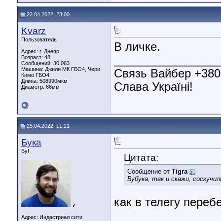
22.04.2022, 23:00
Kvarz
Пользователь
В личке.
Адрес: г. Днепр
________________
Возраст: 48
Сообщений: 30,063
Машина: Джили МК ГБО4, Чери
Связь Вайбер +38
Кимо ГБО4
Длина:
508990мкм
Слава Україні!
Диаметр:
66мм
25.04.2022, 11:21
Бука
Бу!
Цитата:
Сообщение от
Tigra
Бубука, так и скажи, соскучил
как в телегу переб
♂
________________
Адрес: Индастриал сити