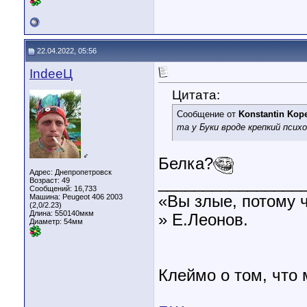
22.04.2022, 05:56
IndeeЦ
Цитата:
Сообщение от
Konstantin Kop
та у Буки вроде крепкий псих
♂
Белка?
Адрес: Днепропетровск
________________
Возраст: 49
Сообщений: 16,733
«Вы злые, потому 
Машина: Peugeot 406 2003
(2,0/2.23)
Длина:
550140мкм
» Е.Леонов.
Диаметр:
54мм
Клеймо о том, что