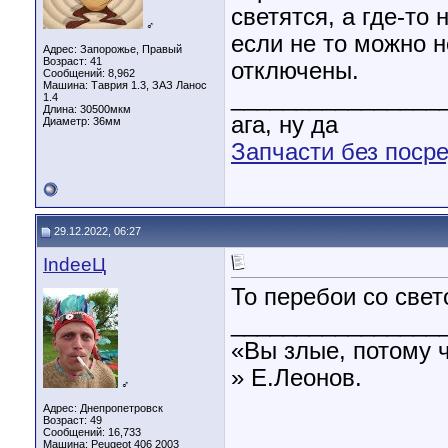
светятся, а где-то 
♂
если не то можно 
Адрес: Запорожье, Правый
Возраст: 41
отключены.
Сообщений: 8,962
Машина: Таврия 1.3, ЗАЗ Ланос
________________
1.4
Длина:
30500мкм
ага, ну да
Диаметр:
36мм
Запчасти без поср
29.12.2022, 06:27
IndeeЦ
То перебои со свето
________________
«Вы злые, потому 
» Е.Леонов.
♂
Адрес: Днепропетровск
Возраст: 49
Сообщений: 16,733
Машина: Peugeot 406 2003