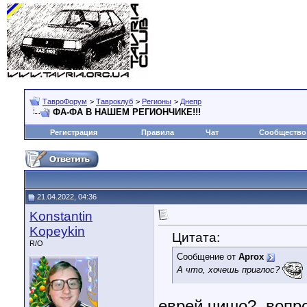
ТавроФорум
>
Тавроклуб
>
Регионы
>
Днепр
ФА-ФА В НАШЕМ РЕГИОНЧИКЕ!!!
Регистрация
Правила
Чат
Сообщество
21.04.2022, 04:36
Konstantin
Kopeykin
Цитата:
R/O
Сообщение от
Aprox
А что, хочешь приглос?
еврей чишо?. вопр