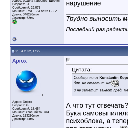
Адрес: родина тавронов, ШевчеГ
нарушение
Возраст: 51
Сообщений: 25,879
________________
Машина: Tavr 1.2 & Astra G 2.2
Длина:
346220мкм
Трудно выносить мо
Диаметр:
62мм
Последний раз редактир
21.04.2022, 17:22
Aprox
Цитата:
Сообщение от
Konstantin Kop
бля. не ответит же
и не заметит заквот пред. м
?
Адрес: Dnipro
А что тут отвечать
Возраст: 45
Сообщений: 18,454
Бука самовыпилилс
Машина: класний тошнот
Длина:
193290мкм
Диаметр:
44мм
психоблока, а тепе