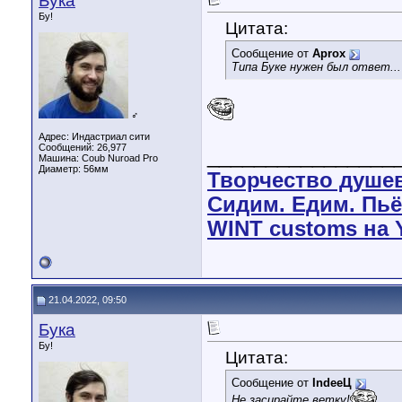
Бука
Бу!
Цитата:
Сообщение от
Aprox
Типа Буке нужен был ответ...
♂
Адрес: Индастриал сити
Сообщений: 26,977
________________
Машина: Coub Nuroad Pro
Диаметр:
56мм
Творчество душе
Сидим. Едим. Пьё
WINT customs на 
21.04.2022, 09:50
Бука
Бу!
Цитата:
Сообщение от
IndeeЦ
Не засирайте ветку!