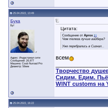
25.04.2022, 13:49
Бука
Бу!
Цитата:
Сообщение от
Aprox
Чем телега лучше вайбера?
Уже перебрались в Сигнал...
♂
всем
Адрес: Индастриал сити
Сообщений: 26,977
________________
Машина: Coub Nuroad Pro
Диаметр:
56мм
Творчество душе
Сидим. Едим. Пьё
WINT customs на 
25.04.2022, 16:22