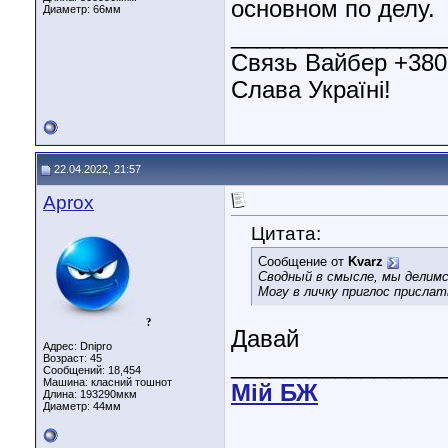
основном по делу.
Диаметр:
66мм
________________
Связь Вайбер +38
Слава Україні!
22.04.2022, 21:57
Aprox
Цитата:
Сообщение от
Kvarz
Сводный в смысле, мы делим
Могу в личку приглос прислат
?
Давай
Адрес: Dnipro
Возраст: 45
________________
Сообщений: 18,454
Машина: класний тошнот
Мiй БЖ
Длина:
193290мкм
Диаметр:
44мм