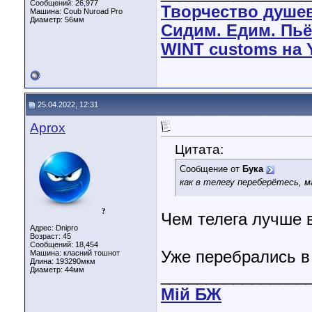
Сообщений: 26,977
Творчество душе
Машина: Coub Nuroad Pro
Диаметр:
56мм
Сидим. Едим. Пьё
WINT customs на 
25.04.2022, 12:31
Aprox
Цитата:
Сообщение от
Бука
как в телегу переберётесь, 
?
Чем телега лучше 
Адрес: Dnipro
Возраст: 45
Сообщений: 18,454
Уже перебрались в 
Машина: класний тошнот
Длина:
193290мкм
Диаметр:
44мм
________________
Мiй БЖ