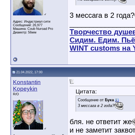
3 мессага в 2 года?
♂
Адрес: Индастриал сити
________________
Сообщений: 26,977
Машина: Coub Nuroad Pro
Творчество душе
Диаметр:
56мм
Сидим. Едим. Пьё
WINT customs на 
21.04.2022, 17:00
Konstantin
Kopeykin
Цитата:
R/O
Сообщение от
Бука
3 мессага в 2 года?
бля. не ответит же
и не заметит закво
♂