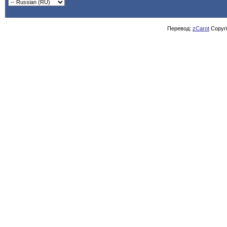
Перевод:
zCarot
Copyrig