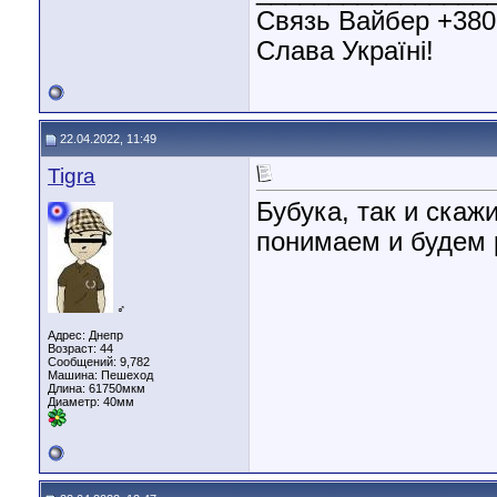
Связь Вайбер +38
Слава Україні!
22.04.2022, 11:49
Tigra
Бубука, так и скаж
понимаем и будем 
♂
Адрес: Днепр
Возраст: 44
Сообщений: 9,782
Машина: Пешеход
Длина:
61750мкм
Диаметр:
40мм