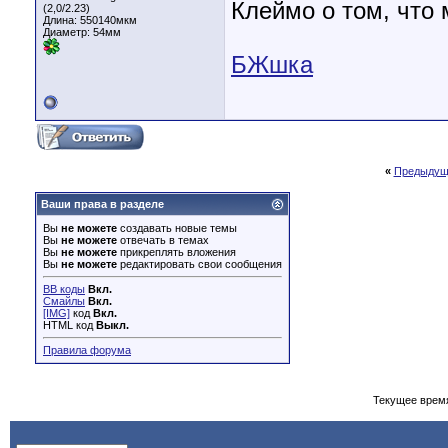
Клеймо о том, что
(2,0/2.23)
Длина:
550140мкм
Диаметр:
54мм
БЖшка
«
Предыдущ
Ваши права в разделе
Вы
не можете
создавать новые темы
Вы
не можете
отвечать в темах
Вы
не можете
прикреплять вложения
Вы
не можете
редактировать свои сообщения
BB коды
Вкл.
Смайлы
Вкл.
[IMG]
код
Вкл.
HTML код
Выкл.
Правила форума
Текущее врем