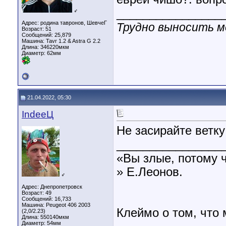
________________
♂
Адрес: родина тавронов, ШевчеГ
Трудно выносить мо
Возраст: 51
Сообщений: 25,879
Машина: Tavr 1.2 & Astra G 2.2
Длина:
346220мкм
Диаметр:
62мм
21.04.2022, 05:30
IndeeЦ
Не засирайте ветку
________________
«Вы злые, потому 
» Е.Леонов.
♂
Адрес: Днепропетровск
Возраст: 49
Сообщений: 16,733
Машина: Peugeot 406 2003
Клеймо о том, что
(2,0/2.23)
Длина:
550140мкм
Диаметр:
54мм