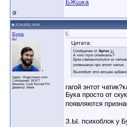
БЖшка
22.04.2022, 09:41
Бука
Бу!
Цитата:
Сообщение от
Aprox
А что тут отвечать?
Бука самовыпилился из чатика
упоминании про этот чатик..
♂
Выглядит это весьма забавно
Адрес: Индастриал сити
Сообщений: 26,977
Машина: Coub Nuroad Pro
гагой энтот чатик?
Диаметр:
56мм
Бука просто от ску
появляются призна
З.Ы. психоблок у Б