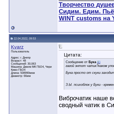
Творчество душе
Сидим. Едим. Пьё
WINT customs на 
22.04.2022, 09:53
Kvarz
Пользователь
Цитата:
Адрес: г. Днепр
Возраст: 48
Сообщение от
Бука
Сообщений: 30,063
гагой энтот чатик?каком упо
Машина: Джили МК ГБО4, Чери
Кимо ГБО4
Бука просто от скуки заходи
Длина:
508990мкм
Диаметр:
66мм
З.Ы. психоблок у Буки - креме
Виброчатик наше в
сводный чатик в Си
________________