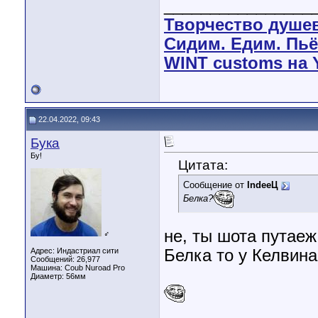
________________
Творчество душе
Сидим. Едим. Пьё
WINT customs на 
22.04.2022, 09:43
Бука
Бу!
Цитата:
Сообщение от
IndeeЦ
Белка?
не, ты шота путаеж
♂
Адрес: Индастриал сити
Белка то у Келвина.
Сообщений: 26,977
Машина: Coub Nuroad Pro
Диаметр:
56мм
________________