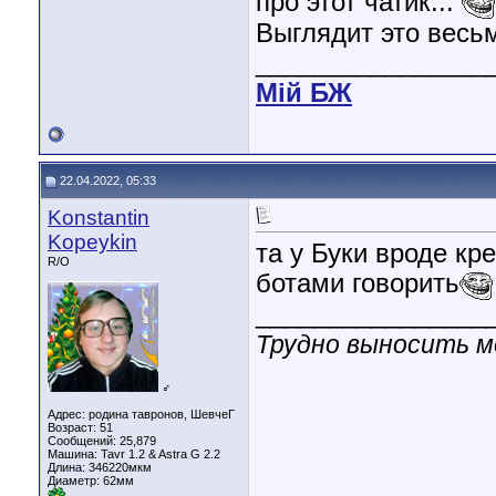
про этот чатик...
Выглядит это весьм
________________
Мiй БЖ
22.04.2022, 05:33
Konstantin
Kopeykin
та у Буки вроде кр
R/O
ботами говорить
________________
Трудно выносить мо
♂
Адрес: родина тавронов, ШевчеГ
Возраст: 51
Сообщений: 25,879
Машина: Tavr 1.2 & Astra G 2.2
Длина:
346220мкм
Диаметр:
62мм