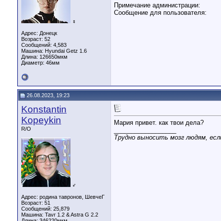
Примечание администрации:
Сообщение для пользователя:
♀
Адрес: Донецк
Возраст: 52
Сообщений: 4,583
Машина: Hyundai Getz 1.6
Длина:
126650мкм
Диаметр:
46мм
26.08.2023, 19:23
Konstantin
Kopeykin
Мария привет. как твои дела?
R/O
__________________
Трудно выносить мозг людям, если
♂
Адрес: родина тавронов, ШевчеГ
Возраст: 51
Сообщений: 25,879
Машина: Tavr 1.2 & Astra G 2.2
Длина:
346220мкм