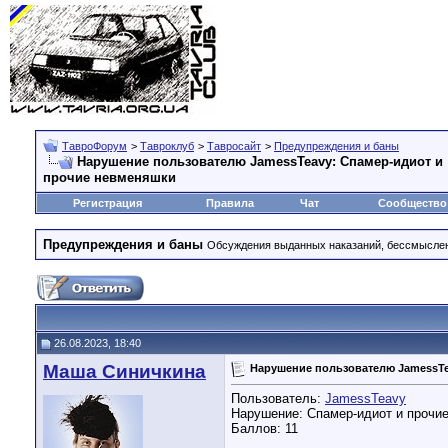
ТавроФорум
>
Тавроклуб
>
Тавросайт
>
Предупреждения и баны
Нарушение пользователю JamessTeavy: Спамер-идиот и
прочие невменяшки
Регистрация
Правила
Чат
Сообщество
Предупреждения и баны
Обсуждения выданных наказаний, бессмысле
26.08.2023, 18:40
Маша Синичкина
Нарушение пользователю JamessTe
Пользователь:
JamessTeavy
Нарушение: Спамер-идиот и прочи
Баллов: 11