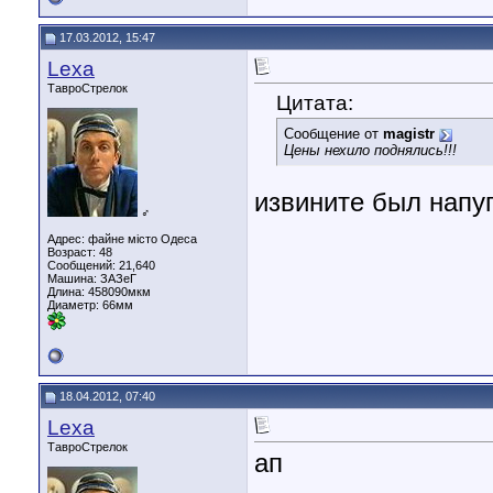
17.03.2012, 15:47
Lexa
ТавроСтрелок
Цитата:
Сообщение от
magistr
Цены нехило поднялись!!!
извините был напу
♂
Адрес: файне місто Одеса
Возраст: 48
Сообщений: 21,640
Машина: ЗАЗеГ
Длина:
458090мкм
Диаметр:
66мм
18.04.2012, 07:40
Lexa
ТавроСтрелок
ап