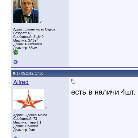
♂
Адрес: файне місто Одеса
Возраст: 48
Сообщений: 21,640
Машина: ЗАЗеГ
Длина:
458090мкм
Диаметр:
66мм
17.05.2012, 17:06
Alfred
есть в наличи 4шт
♂
Адрес: Одесса-МаМа
Сообщений: 73
Машина: Тавр 1,1
Длина:
1150мкм
Диаметр:
0мм