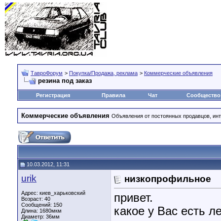
ТавроФорум
>
Покупка/Продажа, реклама
>
Коммерческие объявления
резина под заказ
Регистрация
Правила
Чат
Сообщество
Коммерческие объявления
Объявления от постоянных продавцов, инт
10.03.2012, 11:31
urik
низкопрофильное
Адрес: киев_харьковский
привет.
Возраст: 40
Сообщений: 150
какое у Вас есть л
Длина:
1680мкм
Диаметр:
36мм