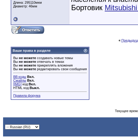
Длина:
295110мкм
Бортовик
Mitsubish
Диаметр:
46мм
«
Предыдущ
Ваши права в разделе
Вы
не можете
создавать новые темы
Вы
не можете
отвечать в темах
Вы
не можете
прикреплять вложения
Вы
не можете
редактировать свои сообщения
BB коды
Вкл.
Смайлы
Вкл.
[IMG]
код
Вкл.
HTML код
Выкл.
Правила форума
Текущее врем