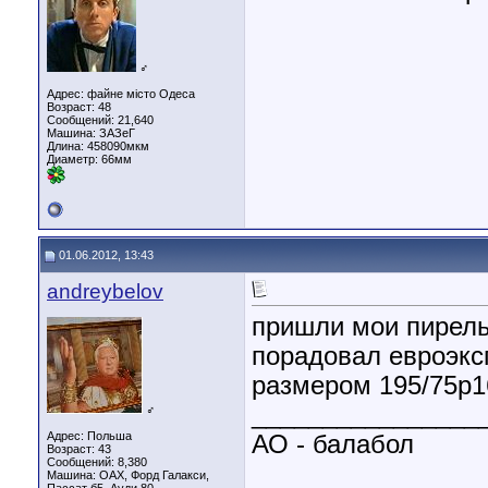
♂
Адрес: файне місто Одеса
Возраст: 48
Сообщений: 21,640
Машина: ЗАЗеГ
Длина:
458090мкм
Диаметр:
66мм
01.06.2012, 13:43
andreybelov
пришли мои пирельк
порадовал евроэксп
размером 195/75р1
________________
♂
Адрес: Польша
АО - балабол
Возраст: 43
Сообщений: 8,380
Машина: ОАХ, Форд Галакси,