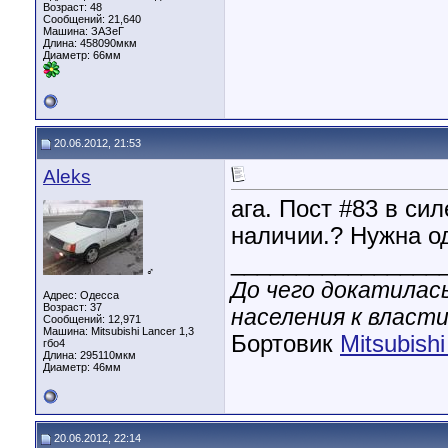
Возраст: 48
Сообщений: 21,640
Машина: ЗАЗеГ
Длина:
458090мкм
Диаметр:
66мм
20.06.2012, 21:53
Aleks
ага. Пост #83 в сил
наличии.? Нужна од
________________
♂
До чего докатилас
Адрес: Одесса
Возраст: 37
населения к власти
Сообщений: 12,971
Машина: Mitsubishi Lancer 1,3
Бортовик
Mitsubish
гбо4
Длина:
295110мкм
Диаметр:
46мм
20.06.2012, 22:14