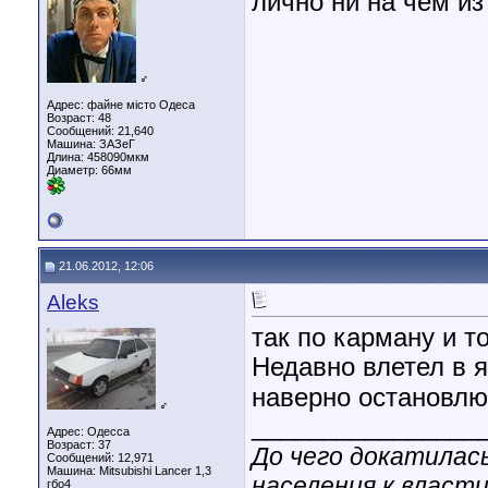
лично ни на чем из 
♂
Адрес: файне місто Одеса
Возраст: 48
Сообщений: 21,640
Машина: ЗАЗеГ
Длина:
458090мкм
Диаметр:
66мм
21.06.2012, 12:06
Aleks
так по карману и то
Недавно влетел в 
наверно остановлю
♂
________________
Адрес: Одесса
Возраст: 37
До чего докатилас
Сообщений: 12,971
Машина: Mitsubishi Lancer 1,3
населения к власти
гбо4