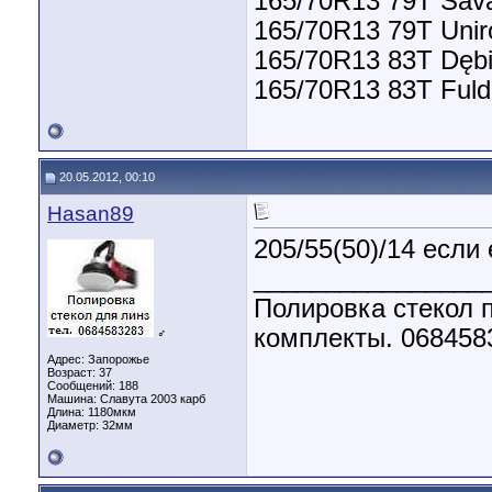
165/70R13 79T Sava
165/70R13 79T Unir
165/70R13 83T Dębi
165/70R13 83T Fuld
20.05.2012, 00:10
Hasan89
205/55(50)/14 если 
________________
Полировка стекол п
комплекты. 068458
♂
Адрес: Запорожье
Возраст: 37
Сообщений: 188
Машина: Славута 2003 карб
Длина:
1180мкм
Диаметр:
32мм