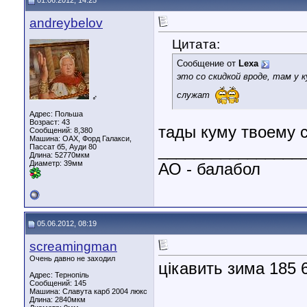
01.06.2012, 14:25
andreybelov
Цитата:
Сообщение от
Lexa
это со скидкой вроде, там у 
служат
♂
Адрес: Польша
Возраст: 43
тады куму твоему с
Сообщений: 8,380
Машина: ОАХ, Форд Галакси,
________________
Пассат б5, Ауди 80
Длина:
52770мкм
Диаметр:
39мм
АО - балабол
05.06.2012, 08:19
screamingman
Очень давно не заходил
цікавить зима 185 
Адрес: Тернопіль
Сообщений: 145
Машина: Славута карб 2004 люкс
Длина:
2840мкм