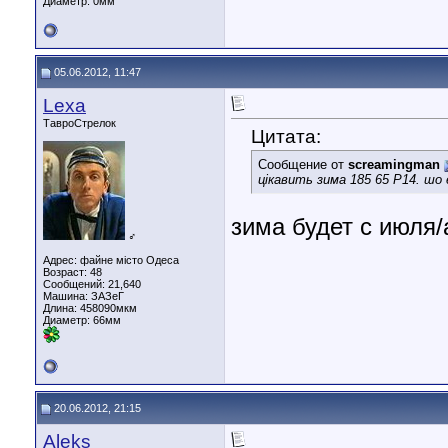
Диаметр:
0мм
05.06.2012, 11:47
Lexa
ТавроСтрелок
Цитата:
Сообщение от
screamingman
цікавить зима 185 65 Р14. шо 
зима будет с июля/
♂
Адрес: файне місто Одеса
Возраст: 48
Сообщений: 21,640
Машина: ЗАЗеГ
Длина:
458090мкм
Диаметр:
66мм
20.06.2012, 21:15
Aleks