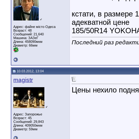
кстати, в размере 1
♂
адекватной цене
Адрес: файне місто Одеса
185/50R14 YOKOHA
Возраст: 48
Сообщений: 21,640
Машина: ЗАЗеГ
Последний раз редакти
Длина:
458090мкм
Диаметр:
66мм
10.03.2012, 13:04
magistr
Цены нехило подня
♂
Адрес: Запорожье
Возраст: 45
Сообщений: 29,843
Длина:
409050мкм
Диаметр:
59мм