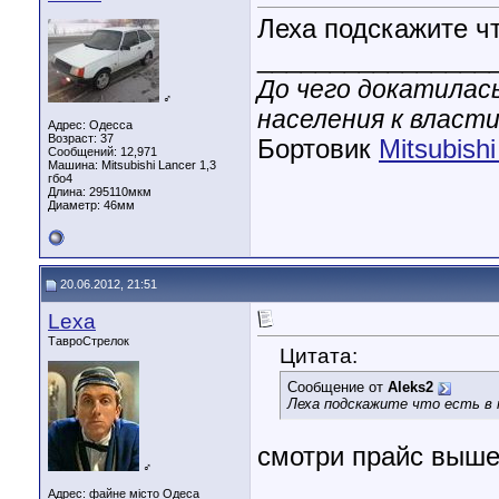
Леха подскажите чт
________________
До чего докатилас
♂
населения к власти
Адрес: Одесса
Возраст: 37
Бортовик
Mitsubish
Сообщений: 12,971
Машина: Mitsubishi Lancer 1,3
гбо4
Длина:
295110мкм
Диаметр:
46мм
20.06.2012, 21:51
Lexa
ТавроСтрелок
Цитата:
Сообщение от
Aleks2
Леха подскажите что есть в 
смотри прайс выше
♂
Адрес: файне місто Одеса