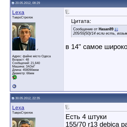
20.05.2012, 08:29
Lexa
ТавроСтрелок
Цитата:
Сообщение от
Hasan89
205/55(50)/14 если есть, возьм
в 14" самое широк
♂
Адрес: файне місто Одеса
Возраст: 48
Сообщений: 21,640
Машина: ЗАЗеГ
Длина:
458090мкм
Диаметр:
66мм
30.05.2012, 22:35
Lexa
ТавроСтрелок
Есть 4 штуки
155/70 r13 debica p