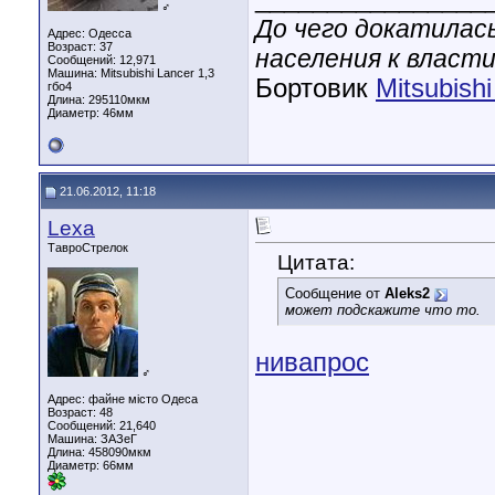
♂
До чего докатилас
Адрес: Одесса
Возраст: 37
населения к власти
Сообщений: 12,971
Машина: Mitsubishi Lancer 1,3
Бортовик
Mitsubish
гбо4
Длина:
295110мкм
Диаметр:
46мм
21.06.2012, 11:18
Lexa
ТавроСтрелок
Цитата:
Сообщение от
Aleks2
может подскажите что то.
нивапрос
♂
Адрес: файне місто Одеса
Возраст: 48
Сообщений: 21,640
Машина: ЗАЗеГ
Длина:
458090мкм
Диаметр:
66мм