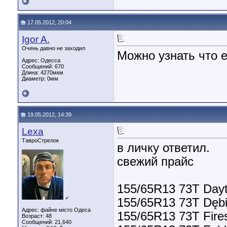
17.05.2012, 20:04
Igor A.
Очень давно не заходил
Можно узнать что е
Адрес: Одесса
Сообщений: 670
Длина:
4270мкм
Диаметр:
0мм
19.05.2012, 14:39
Lexa
ТавроСтрелок
в личку ответил.
свежий прайс
155/65R13 73T Dayt
♂
155/65R13 73T Dębi
Адрес: файне місто Одеса
155/65R13 73T Fire
Возраст: 48
Сообщений: 21,640