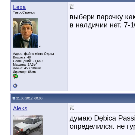
Lexa
ТавроСтрелок
выбери парочку как
в налдичии нет. 7-1
♂
Адрес: файне місто Одеса
Возраст: 48
Сообщений: 21,640
Машина: ЗАЗеГ
Длина:
458090мкм
Диаметр:
66мм
21.06.2012, 00:06
Aleks
думаю Dębica Passi
определился. не гу
________________