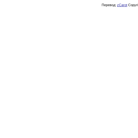
Перевод:
zCarot
Copyrig