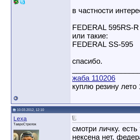
в частности интере
FEDERAL 595RS-R 
или такие:
FEDERAL SS-595
спасибо.
________________
жаба 110206
куплю резину лето 
10.03.2012, 12:10
Lexa
ТавроСтрелок
смотри личку. есть 
нексена нет, феде