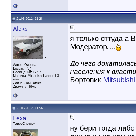
21.06.2012, 11:28
Aleks
я только оттуда а 
Модератор....
________________
♂
До чего докатилас
Адрес: Одесса
Возраст: 37
населения к власти
Сообщений: 12,971
Машина: Mitsubishi Lancer 1,3
Бортовик
Mitsubish
гбо4
Длина:
295110мкм
Диаметр:
46мм
21.06.2012, 11:56
Lexa
ТавроСтрелок
ну бери тогда либо