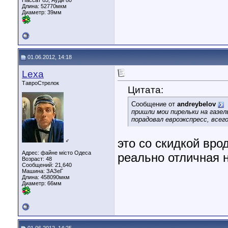
Пассат б5, Ауди 80
Длина:
52770мкм
Диаметр:
39мм
01.06.2012, 14:18
Lexa
ТавроСтрелок
Цитата:
Сообщение от
andreybelov
пришли мои пирельки на газель
порадовал евроэкспресс, всег
это со скидкой вро
♂
Адрес: файне місто Одеса
реально отличная н
Возраст: 48
Сообщений: 21,640
Машина: ЗАЗеГ
Длина:
458090мкм
Диаметр:
66мм