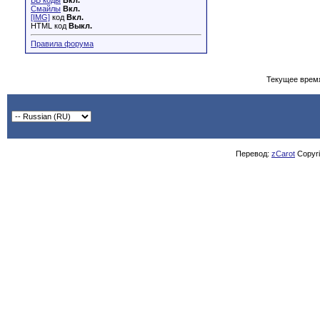
BB коды
Вкл.
Смайлы
Вкл.
[IMG]
код
Вкл.
HTML код
Выкл.
Правила форума
Текущее врем
Перевод:
zCarot
Copyrig