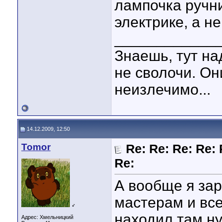
лампочка ручни
электрике, а н
____________
Знаешь, тут на
не сволочи. Он
неизлечимо...
14.12.2009, 12:50
Tomor
Re: Re: Re: Re: 
Re:
А вообще я зар
мастерам и вс
♂
находил там ну
Адрес: Хмельницкий