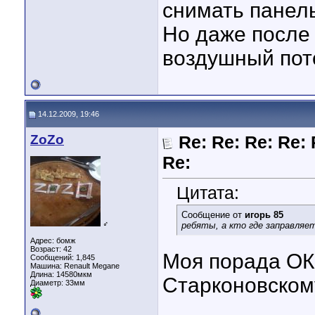
снимать панель
Но даже после
воздушный пот
14.12.2009, 19:46
ZoZo
Re: Re: Re: Re: 
Re:
Цитата:
Сообщение от
игорь 85
♂
ребяты, а кто где заправляе
Адрес: бомж
Возраст: 42
Моя порада ОКК
Сообщений: 1,845
Машина: Renault Megane
Длина:
14580мкм
Старконовскому
Диаметр:
33мм