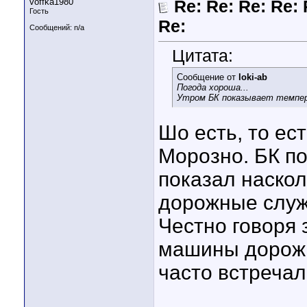
voffka1980
Re: Re: Re: Re: 
Гость
Re:
Сообщений: n/a
Цитата:
Сообщение от
loki-ab
Погода хороша...
Утром БК показывает темпера
Шо есть, то ес
Морозно. БК п
показал наскол
дорожные служ
Честно говоря 
машины дорожн
часто встречал