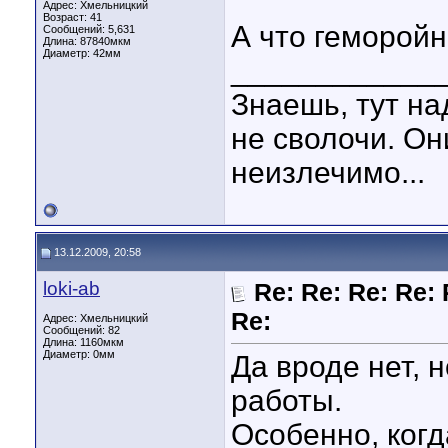
Адрес: Хмельницкий
Возраст: 41
А что геморой
Сообщений: 5,631
Длина:
87840мкм
Диаметр:
42мм
____________
Знаешь, тут на
не сволочи. Он
неизлечимо...
13.12.2009, 20:58
loki-ab
Re: Re: Re: Re: 
Re:
Адрес: Хмельницкий
Сообщений: 82
Длина:
1160мкм
Диаметр:
0мм
Да вроде нет, 
работы.
Особенно, когд