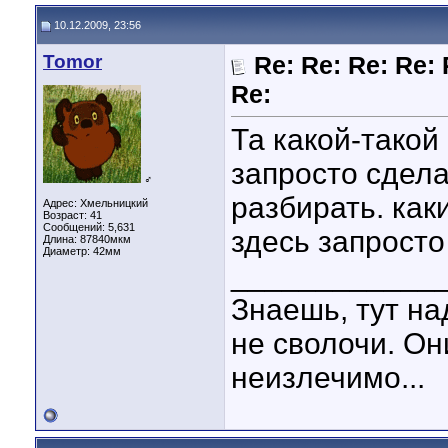
10.12.2009, 23:56
Tomor
Re: Re: Re: Re: 
Re:
Та какой-такой
запросто сдела
♂
разбирать. ка
Адрес: Хмельницкий
Возраст: 41
Сообщений: 5,631
здесь запросто 
Длина:
87840мкм
Диаметр:
42мм
____________
Знаешь, тут на
не сволочи. Он
неизлечимо...