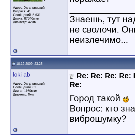
♂
____________
Адрес: Хмельницкий
Возраст: 41
Сообщений: 5,631
Знаешь, тут на
Длина:
87840мкм
Диаметр:
42мм
не сволочи. Он
неизлечимо...
10.12.2009, 23:25
loki-ab
Re: Re: Re: Re: 
Re:
Адрес: Хмельницкий
Сообщений: 82
Длина:
1160мкм
Диаметр:
0мм
Город такой
Вопрос: кто зн
виброшумку?