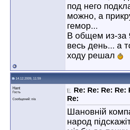
под него подкл
можно, а прикр
гемор...
В общем из-за
весь день... а 
ходу решал
14.12.2009, 11:59
Hant
Re: Re: Re: Re: 
Гость
Re:
Сообщений: n/a
Шановній комп
народ підскажіт