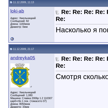
11.12.2009, 11:13
loki-ab
Re: Re: Re: Re: 
Re:
Адрес: Хмельницкий
Сообщений: 82
Длина:
1160мкм
Диаметр:
0мм
Насколько я по
11.12.2009, 21:17
andreyka05
Re: Re: Re: Re: 
Re:
Смотря скольк
♂
Адрес: Хмельницкий
Сообщений: 1,080
Машина: Славка 2006р 1.2 110307
карб+гбо 1 пок. (томасето 07)
Длина:
8050мкм
Диаметр:
33мм