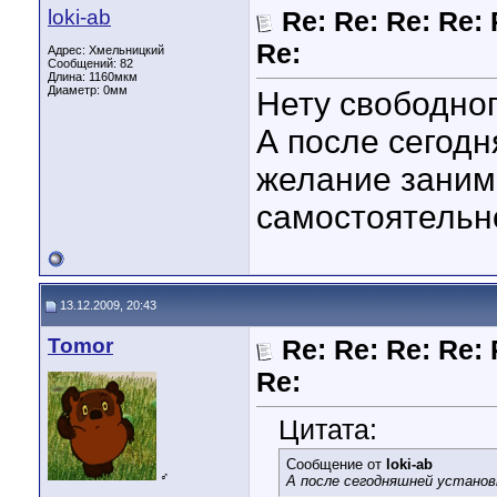
loki-ab
Re: Re: Re: Re: 
Re:
Адрес: Хмельницкий
Сообщений: 82
Длина:
1160мкм
Диаметр:
0мм
Нету свободног
А после сегодн
желание зани
самостоятель
13.12.2009, 20:43
Tomor
Re: Re: Re: Re: 
Re:
Цитата:
Сообщение от
loki-ab
♂
А после сегодняшней установ