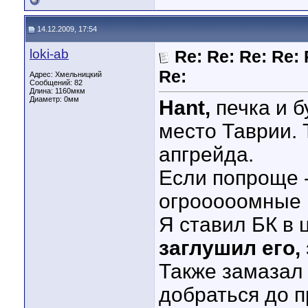
14.12.2009, 17:54
loki-ab
Re: Re: Re: Re: 
Re:
Адрес: Хмельницкий
Сообщений: 82
Длина:
1160мкм
Диаметр:
0мм
Hant,
печка и б
место Таврии. 
апгрейда.
Если попроще -
огрооооомные 
Я ставил БК в 
заглушил его,
Также замазал
добраться до п