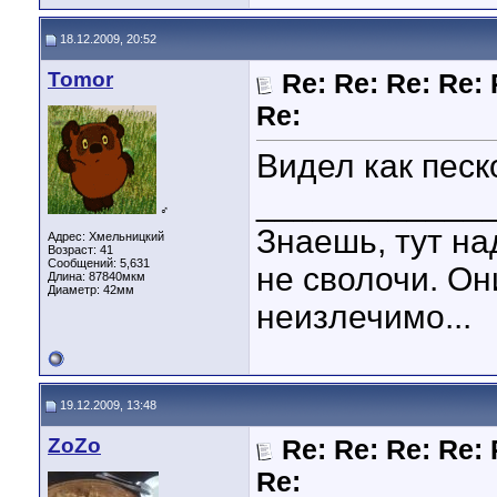
18.12.2009, 20:52
Tomor
Re: Re: Re: Re: 
Re:
Видел как пес
____________
♂
Знаешь, тут на
Адрес: Хмельницкий
Возраст: 41
Сообщений: 5,631
не сволочи. Он
Длина:
87840мкм
Диаметр:
42мм
неизлечимо...
19.12.2009, 13:48
ZoZo
Re: Re: Re: Re: 
Re: