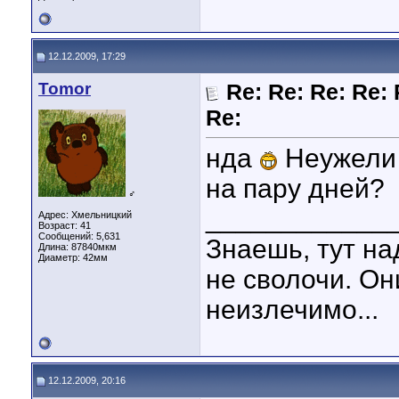
12.12.2009, 17:29
Tomor
Re: Re: Re: Re: 
Re:
нда
Неужели 
на пару дней?
♂
____________
Адрес: Хмельницкий
Возраст: 41
Сообщений: 5,631
Знаешь, тут на
Длина:
87840мкм
Диаметр:
42мм
не сволочи. Он
неизлечимо...
12.12.2009, 20:16