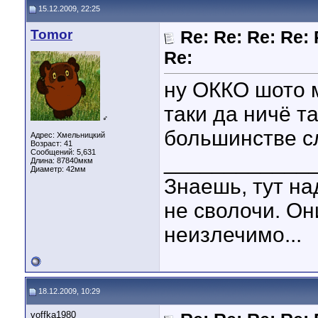
15.12.2009, 22:25
Tomor
Re: Re: Re: Re: 
Re:
ну ОККО шото 
таки да ничё т
♂
большинстве с
Адрес: Хмельницкий
Возраст: 41
Сообщений: 5,631
____________
Длина:
87840мкм
Диаметр:
42мм
Знаешь, тут на
не сволочи. Он
неизлечимо...
18.12.2009, 10:29
voffka1980