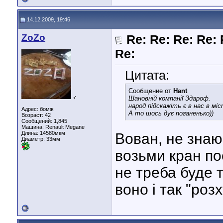
14.12.2009, 19:46
ZoZo
Re: Re: Re: Re: 
Re:
Цитата:
Сообщение от
Hant
♂
Шановній компанії Здароф.
народ підскажіть є в нас в міс
Адрес: бомж
А то шось дує поганенько))
Возраст: 42
Сообщений: 1,845
Машина: Renault Megane
Длина:
14580мкм
Вован, не знаю,
Диаметр:
33мм
возьми кран пос
не треба буде т
воно і так "розх