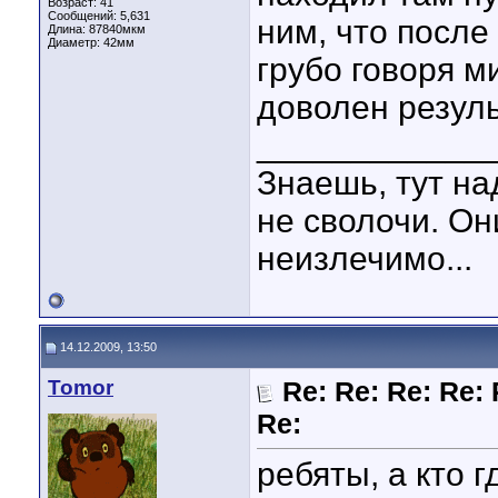
Возраст: 41
Сообщений: 5,631
ним, что после
Длина:
87840мкм
Диаметр:
42мм
грубо говоря м
доволен резул
____________
Знаешь, тут на
не сволочи. Он
неизлечимо...
14.12.2009, 13:50
Tomor
Re: Re: Re: Re: 
Re:
ребяты, а кто 