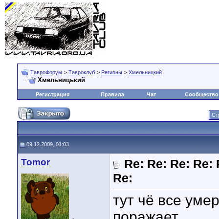
ТавроФорум
>
Тавроклуб
>
Регионы
>
Хмельницкий
Хмельницький
Регистрация
Правила
Чат
Сообщество
Ст
09.12.2009, 01:03
Tomor
Re: Re: Re: Re: 
Re:
тут чё все уме
поражает