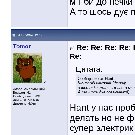
міг би до печк
А то шось дує 
14.12.2009, 12:47
Tomor
Re: Re: Re: Re: 
Re:
Цитата:
Сообщение от
Hant
♂
Шановній компанії Здароф.
народ підскажіть є в нас в міс
Адрес: Хмельницкий
А то шось дує поганенько))
Возраст: 41
Сообщений: 5,631
Длина:
87840мкм
Диаметр:
42мм
Hant у нас про
делать но не ф
супер электрик