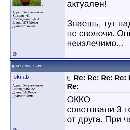
актуален!
♂
____________
Адрес: Хмельницкий
Возраст: 41
Сообщений: 5,631
Знаешь, тут на
Длина:
87840мкм
Диаметр:
42мм
не сволочи. Он
неизлечимо...
14.12.2009, 17:49
loki-ab
Re: Re: Re: Re: 
Re:
Адрес: Хмельницкий
Сообщений: 82
Длина:
1160мкм
Диаметр:
0мм
ОККО
советовали 3 т
от друга. При ч