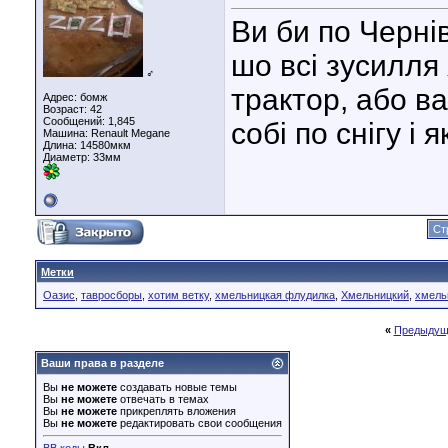
Ви би по Черні
шо всі зусилля 
♂
трактор, або в
Адрес: бомж
Возраст: 42
Сообщений: 1,845
собі по снігу і 
Машина: Renault Megane
Длина:
14580мкм
Диаметр:
33мм
Ст
Метки
Оазис
,
тавросборы
,
хотим ветку
,
хмельницкая флудилка
,
Хмельницкий
,
хмель
«
Предыдущ
Ваши права в разделе
Вы
не можете
создавать новые темы
Вы
не можете
отвечать в темах
Вы
не можете
прикреплять вложения
Вы
не можете
редактировать свои сообщения