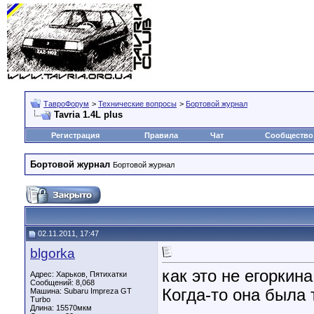
ТавроФорум
>
Технические вопросы
>
Бортовой журнал
Tavria 1.4L plus
Регистрация
Правила
Чат
Сообщество
Бортовой журнал
Бортовой журнал
02.11.2011, 17:47
blgorka
как это не егоркина
Адрес: Харьков, Пятихатки
Сообщений: 8,068
Когда-то она была 
Машина: Subaru Impreza GT
Turbo
Длина:
15570мкм