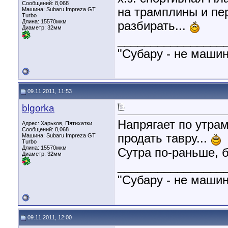
Сообщений: 8,068
на трамплины и пе
Машина: Subaru Impreza GT
Turbo
Длина:
15570мкм
разбирать...
Диаметр:
32мм
________________
"Субару - не машин
09.11.2011, 11:53
blgorka
Напрягает по утрам
Адрес: Харьков, Пятихатки
Сообщений: 8,068
продать тавру...
Машина: Subaru Impreza GT
Turbo
Длина:
15570мкм
Сутра по-раньше, 
Диаметр:
32мм
________________
"Субару - не машин
09.11.2011, 12:00