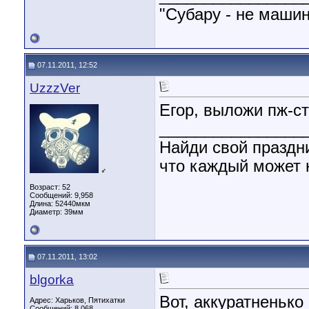
"Субару - не машин
07.11.2011, 12:52
UzzzVer
Егор, выложи пж-с
________________
Найди свой праздни
что каждый может н
♂
Возраст: 52
Сообщений: 9,958
Длина:
52440мкм
Диаметр:
39мм
07.11.2011, 13:02
blgorka
Вот, аккуратненьк
Адрес: Харьков, Пятихатки
Сообщений: 8,068