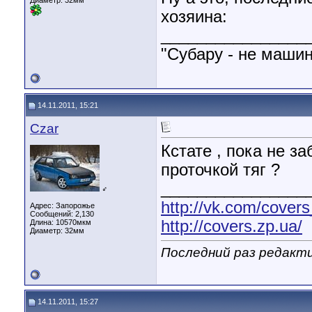
Диаметр:
32мм
хозяина:
________________
"Субару - не машин
14.11.2011, 15:21
Czar
Кстате , пока не за
проточкой тяг ?
________________
♂
http://vk.com/cover
Адрес: Запорожье
Сообщений: 2,130
http://covers.zp.ua/
Длина:
10570мкм
Диаметр:
32мм
Последний раз редакти
14.11.2011, 15:27