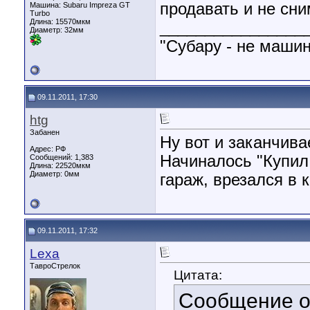
продавать и не сни
Машина: Subaru Impreza GT
Turbo
Длина:
15570мкм
________________
Диаметр:
32мм
"Субару - не машин
09.11.2011, 17:30
htg
Забанен
Ну вот и заканчива
Адрес: РФ
Начиналось "Купил
Сообщений: 1,383
Длина:
22520мкм
Диаметр:
0мм
гараж, врезался в ко
09.11.2011, 17:32
Lexa
ТавроСтрелок
Цитата:
Сообщение 