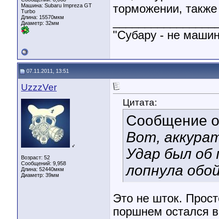
торможении, также
Машина: Subaru Impreza GT
Turbo
Длина:
15570мкм
________________
Диаметр:
32мм
"Субару - не машин
07.11.2011, 13:51
UzzzVer
Цитата:
Сообщение 
Вот, аккура
♂
Удар был об
Возраст: 52
Сообщений: 9,958
лопнула обо
Длина:
52440мкм
Диаметр:
39мм
Это не шток. Прост
поршнем остался в