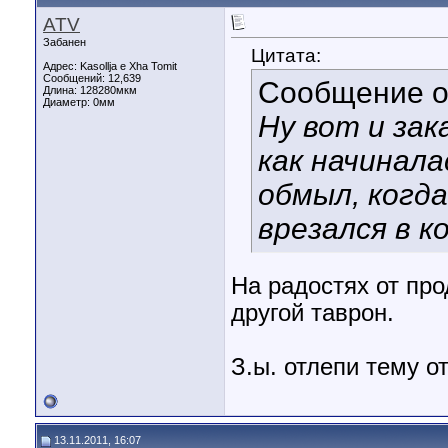
ATV
Забанен
Цитата:
Адрес: Kasollja e Xha Tomit
Сообщений: 12,639
Сообщение 
Длина:
128280мкм
Диаметр:
0мм
Ну вот и зак
как начинала
обмыл, когда
врезался в кос
На радостях от про
другой таврон.
З.ы. отлепи тему о
13.11.2011, 16:07