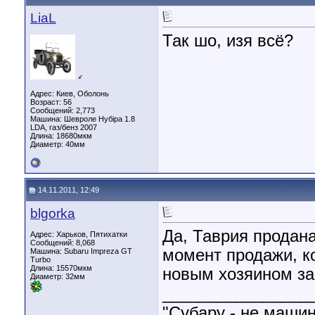
LiaL
Так шо, изя всё?
♂
Адрес: Киев, Оболонь
Возраст: 56
Сообщений: 2,773
Машина: Шевроле Нубіра 1.8
LDA, газ/бенз 2007
Длина:
18680мкм
Диаметр:
40мм
14.11.2011, 12:49
blgorka
Да, Таврия продан
Адрес: Харьков, Пятихатки
Сообщений: 8,068
момент продажи, ко
Машина: Subaru Impreza GT
Turbo
Длина:
15570мкм
новым хозяином за
Диаметр:
32мм
________________
"Субару - не машин