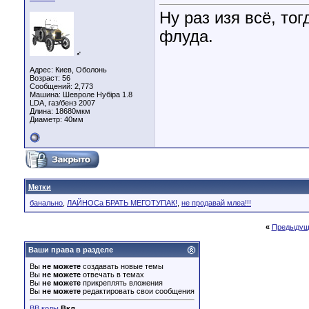
Ну раз изя всё, то
флуда.
♂
Адрес: Киев, Оболонь
Возраст: 56
Сообщений: 2,773
Машина: Шевроле Нубіра 1.8
LDA, газ/бенз 2007
Длина:
18680мкм
Диаметр:
40мм
Метки
банально
,
ЛАЙНОСа БРАТЬ МЕГОТУПАК!
,
не продавай млеа!!!
«
Предыдущ
Ваши права в разделе
Вы
не можете
создавать новые темы
Вы
не можете
отвечать в темах
Вы
не можете
прикреплять вложения
Вы
не можете
редактировать свои сообщения
BB коды
Вкл.