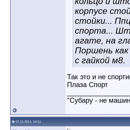
кольцо и шт
корпусе стой
стойки... Ппц
спорта... Шт
агате, на гл
Поршень как 
с гайкой м8.
Так это и не спорт
Плаза Спорт
________________
"Субару - не машин
07.11.2011, 14:11