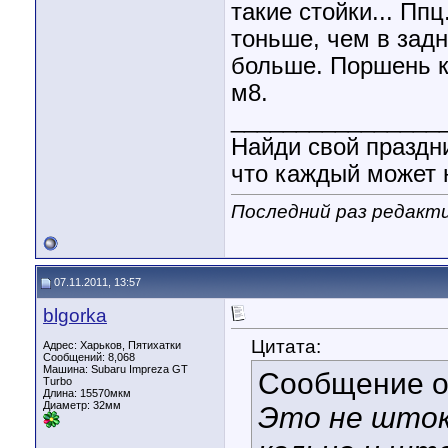
такие стойки... Ппц
тоньше, чем в задн
больше. Поршень ка
м8.
________________
Найди свой праздни
что каждый может н
Последний раз редакти
07.11.2011, 13:57
blgorka
Цитата:
Адрес: Харьков, Пятихатки
Сообщений: 8,068
Машина: Subaru Impreza GT
Сообщение 
Turbo
Длина:
15570мкм
Диаметр:
32мм
Это не шток