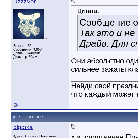
UzzzVer
Цитата:
Сообщение 
Так это и не
♂
Драйв. Для 
Возраст: 52
Сообщений: 9,958
Длина:
52440мкм
Диаметр:
39мм
Они абсолютно оди
сильнее зажаты кл
________________
Найди свой праздни
что каждый может н
07.11.2011, 15:18
blgorka
х.з. спортивная Пл
Адрес: Харьков, Пятихатки