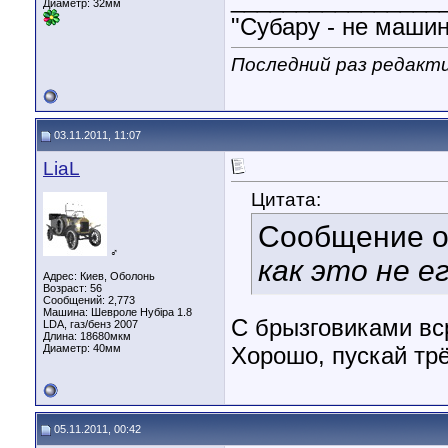
________________
Диаметр:
32мм
"Субару - не машин
Последний раз редактир
03.11.2011, 11:07
LiaL
Цитата:
Сообщение 
♂
как это не е
Адрес: Киев, Оболонь
Возраст: 56
Сообщений: 2,773
Машина: Шевроле Нубіра 1.8
С брызговиками в
LDA, газ/бенз 2007
Длина:
18680мкм
Диаметр:
40мм
Хорошо, пускай трё
05.11.2011, 00:42