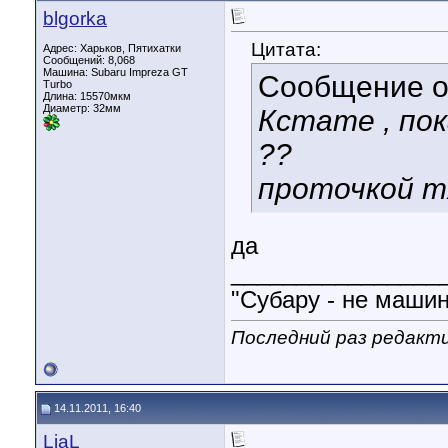
blgorka
Цитата:
Адрес: Харьков, Пятихатки
Сообщений: 8,068
Машина: Subaru Impreza GT
Сообщение 
Turbo
Длина:
15570мкм
Диаметр:
32мм
Кстате , пок
??
проточкой т
да
________________
"Субару - не машин
Последний раз редакти
14.11.2011, 16:40
LiaL