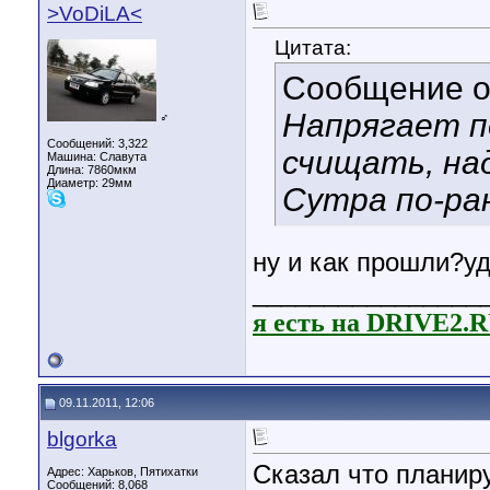
>VoDiLA<
Цитата:
Сообщение 
Напрягает п
♂
Сообщений: 3,322
счищать, на
Машина: Славута
Длина:
7860мкм
Диаметр:
29мм
Сутра по-ра
ну и как прошли?у
________________
я есть на DRIVE2.
09.11.2011, 12:06
blgorka
Сказал что планиру
Адрес: Харьков, Пятихатки
Сообщений: 8,068