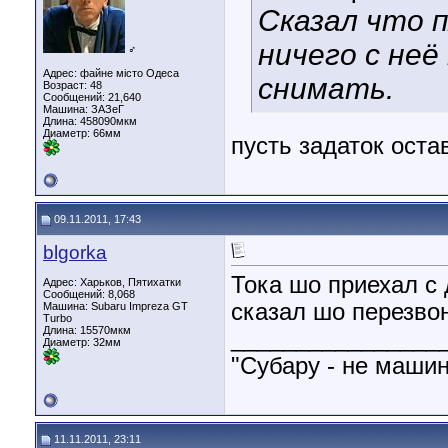
Сказал что 
ничего с неё
♂
Адрес: файне місто Одеса
снимать.
Возраст: 48
Сообщений: 21,640
Машина: ЗАЗеГ
Длина:
458090мкм
Диаметр:
66мм
пусть задаток оста
09.11.2011, 17:43
blgorka
Тока шо приехал с
Адрес: Харьков, Пятихатки
Сообщений: 8,068
сказал шо перезво
Машина: Subaru Impreza GT
Turbo
Длина:
15570мкм
________________
Диаметр:
32мм
"Субару - не машин
11.11.2011, 23:11