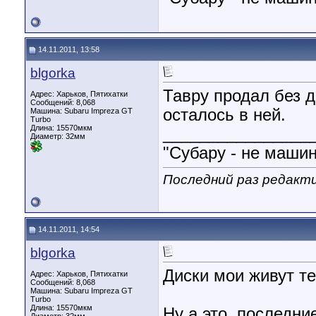
14.11.2011, 13:58
blgorka
Тавру продал без д
Адрес: Харьков, Пятихатки
Сообщений: 8,068
осталось в ней.
Машина: Subaru Impreza GT
Turbo
Длина:
15570мкм
________________
Диаметр:
32мм
"Субару - не машин
Последний раз редакти
14.11.2011, 14:54
blgorka
Диски мои живут те
Адрес: Харьков, Пятихатки
Сообщений: 8,068
Машина: Subaru Impreza GT
Turbo
Длина:
15570мкм
Ну а это, последни