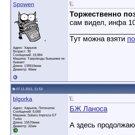
Spowen
Торжественно по
сам видел, инфа 
________________
Тут можна взяти
по
♂
Адрес: Харьков
Возраст: 39
Сообщений: 19,884
Машина: Тавроводы бывшими не
бывают
Длина:
138910мкм
Диаметр:
46мм
07.11.2011, 11:53
blgorka
БЖ Ланоса
Адрес: Харьков, Пятихатки
Сообщений: 8,068
Машина: Subaru Impreza GT
Turbo
Длина:
15570мкм
А здесь продолжаю
Диаметр:
32мм
________________