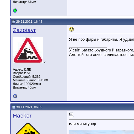
Диаметр:
61мм
29.11.2021, 16:43
Zazotavr
Я не про фары и габариты. Я удивл
__________________
У світі багато брудного й заразного
Але той, хто хоче, залишається чис
♂
Адрес: КИЇВ
Возраст: 51
Сообщений: 5,362
Машина: Ланос Л-1300
Длина:
102920мкм
Диаметр:
46мм
30.11.2021, 06:05
Hacker
или миникупер