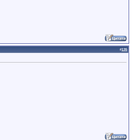
#
135