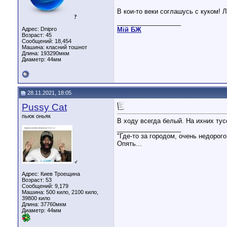
В кои-то веки соглашусь с куком! 
?
__________________
Адрес: Dnipro
Мiй БЖ
Возраст: 45
Сообщений: 18,454
Машина: класний тошнот
Длина:
193290мкм
Диаметр:
44мм
28.11.2021, 18:05
Pussy Cat
пьюк оньяк
В ходу всегда белый. На ихних тус
__________________
"Где-то за городом, очень недорого
Опять...
♂
Адрес: Киев Троещина
Возраст: 53
Сообщений: 9,179
Машина: 500 кило, 2100 кило,
39800 кило
Длина:
37760мкм
Диаметр:
44мм