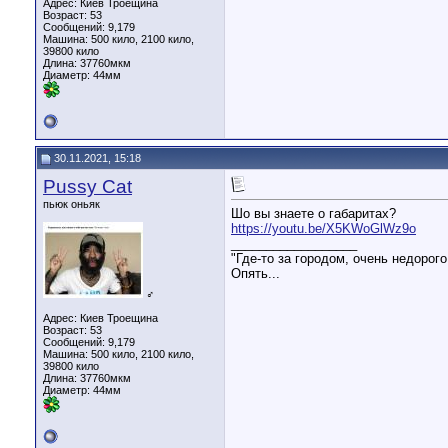
Адрес: Киев Троещина
Возраст: 53
Сообщений: 9,179
Машина: 500 кило, 2100 кило,
39800 кило
Длина:
37760мкм
Диаметр:
44мм
30.11.2021, 15:18
Pussy Cat
пьюк оньяк
Шо вы знаете о габаритах?
https://youtu.be/X5KWoGlWz9o
__________________
"Где-то за городом, очень недорого
Опять...
♂
Адрес: Киев Троещина
Возраст: 53
Сообщений: 9,179
Машина: 500 кило, 2100 кило,
39800 кило
Длина:
37760мкм
Диаметр:
44мм