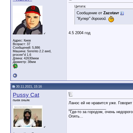
Цитата:
Сообщение от
Zazotavr
"Купер" дорогой.
4.5 2004 год
♂
Адрес: Киев
Возраст: 37
Сообщений: 5,886
Машина: Sorento 2.2 awd,
procee”d 1.6
Длина:
42630мкм
Диаметр:
38мм
30.11.2021, 15:16
Pussy Cat
пьюк оньяк
Ланос ей не нравится уже. Говорит
__________________
"Где-то за городом, очень недорого
Опять...
♂