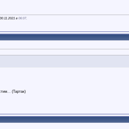
30.11.2021 в
06:07
.
,
тим... (Тартак)