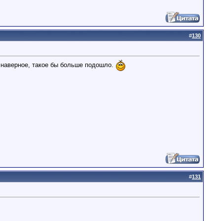
#
130
, наверное, такое бы больше подошло.
#
131