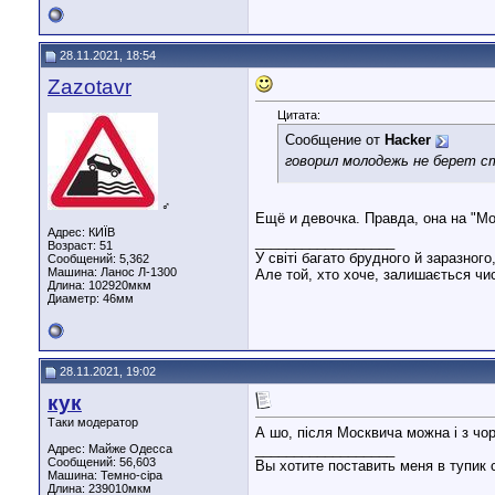
28.11.2021, 18:54
Zazotavr
Цитата:
Сообщение от
Hacker
говорил молодежь не берет с
♂
Ещё и девочка. Правда, она на "Мо
Адрес: КИЇВ
__________________
Возраст: 51
У світі багато брудного й заразного
Сообщений: 5,362
Машина: Ланос Л-1300
Але той, хто хоче, залишається чис
Длина:
102920мкм
Диаметр:
46мм
28.11.2021, 19:02
кук
Таки модератор
А шо, після Москвича можна і з чо
__________________
Адрес: Майже Одесса
Сообщений: 56,603
Вы хотите поставить меня в тупик 
Машина: Темно-сіра
Длина:
239010мкм