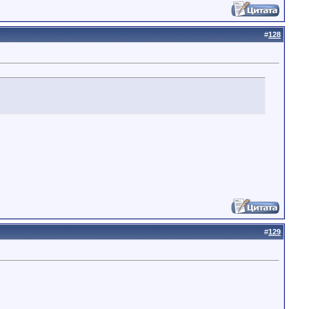
#
128
#
129