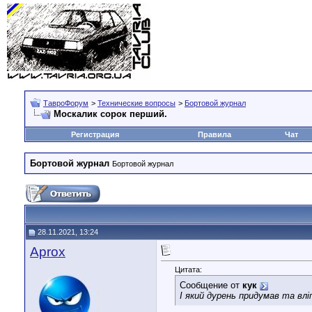
ТавроФорум
>
Технические вопросы
>
Бортовой журнал
Москалик сорок перший.
Регистрация
Правила
Чат
Бортовой журнал
Бортовой журнал
28.11.2021, 13:24
Aprox
Цитата:
Сообщение от
кук
І який дурень придумав та влі