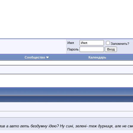
Имя
Запомнить?
Пароль
Сообщество
Календарь
пив а авто геть бездумну ідею? Ну сині, зелені- теж дурниця, але не с