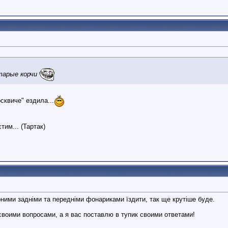
тарые корчи
сквиче" ездила...
,
тим... (Тартак)
рними задніми та передніми фонариками їздити, так ще крутіше буде.
своими вопросами, а я вас поставлю в тупик своими ответами!