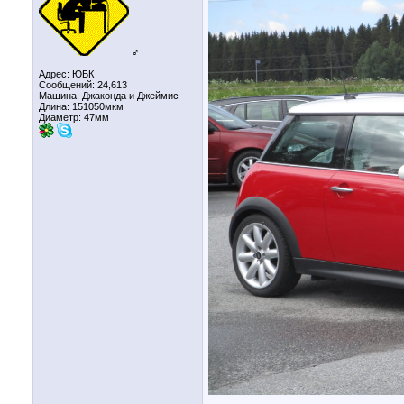
♂
Адрес: ЮБК
Сообщений: 24,613
Машина: Джаконда и Джеймис
Длина:
151050мкм
Диаметр:
47мм