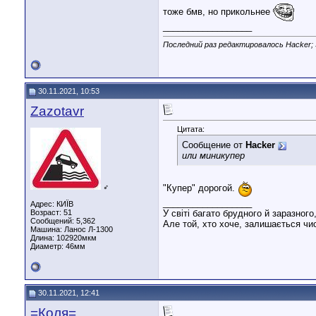
тоже бмв, но прикольнее
__________________
Последний раз редактировалось Hacker; 
30.11.2021, 10:53
Zazotavr
Цитата:
Сообщение от
Hacker
или миникупер
♂
"Купер" дорогой.
__________________
Адрес: КИЇВ
Возраст: 51
У світі багато брудного й заразного
Сообщений: 5,362
Але той, хто хоче, залишається чис
Машина: Ланос Л-1300
Длина:
102920мкм
Диаметр:
46мм
30.11.2021, 12:41
=Коля=