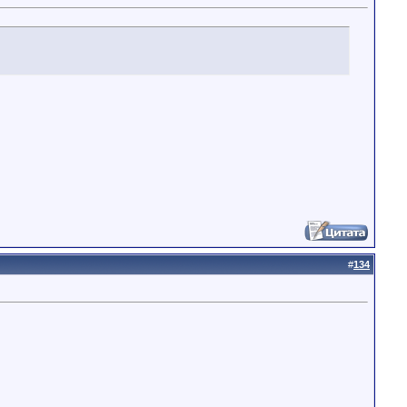
#
134