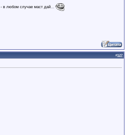
 - в любом случае маст дай...
#
127