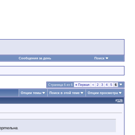
Сообщения за день
Поиск
Страница 6 из 6
«
Первая
<
2
3
4
5
6
Опции темы
Поиск в этой теме
Опции просмотра
#
126
мертельна.